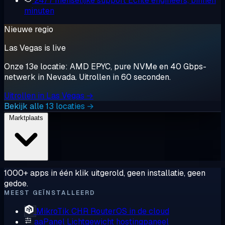
24/7 menselijke support
Echte engineers, binnen
minuten
Nieuwe regio
Las Vegas is live
Onze 13e locatie: AMD EPYC, pure NVMe en 40 Gbps-
netwerk in Nevada. Uitrollen in 60 seconden.
Uitrollen in Las Vegas →
Bekijk alle 13 locaties →
Marktplaats
1000+ apps in één klik uitgerold, geen installatie, geen
gedoe.
MEEST GEÏNSTALLEERD
MikroTik CHR
RouterOS in de cloud
aaPanel
Lichtgewicht hostingpaneel