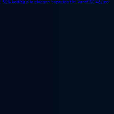
50% korting
alle plannen, beperkte tijd. Vanaf
$2.48/mo