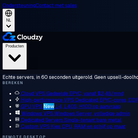
Ondersteuning
Contact met sales
NL
Producten
Echte servers, in 60 seconden uitgerold. Geen upsell-doolho
BEREKEN
Cloud VPS
Gedeelde EPYC, vanaf $2,48/mnd
High-performance VPS
Dedicated EPYC-cores, DD
GPU VPS
New
L4, L40S, H100 op aanvraag
Windows VPS
Windows Server, volledige admin
Dedicated Servers
Single-tenant bare metal
Custom VPS
Kies CPU, RAM en schijf op maat
REMOTE DESKTOP