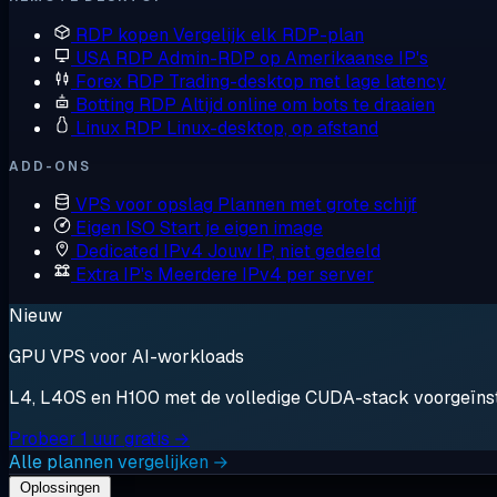
RDP kopen
Vergelijk elk RDP-plan
USA RDP
Admin-RDP op Amerikaanse IP's
Forex RDP
Trading-desktop met lage latency
Botting RDP
Altijd online om bots te draaien
Linux RDP
Linux-desktop, op afstand
ADD-ONS
VPS voor opslag
Plannen met grote schijf
Eigen ISO
Start je eigen image
Dedicated IPv4
Jouw IP, niet gedeeld
Extra IP's
Meerdere IPv4 per server
Nieuw
GPU VPS voor AI-workloads
L4, L40S en H100 met de volledige CUDA-stack voorgeïnstal
Probeer 1 uur gratis →
Alle plannen vergelijken →
Oplossingen