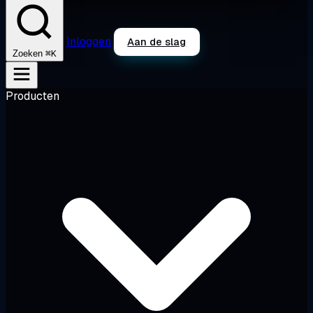
Inloggen
Aan de slag
⌘K
Zoeken
Producten