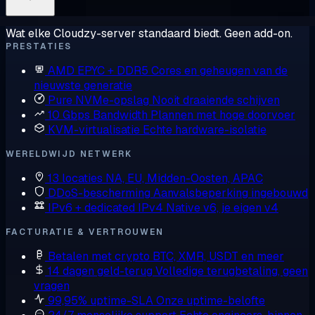
Wat elke Cloudzy-server standaard biedt. Geen add-on.
PRESTATIES
AMD EPYC + DDR5
Cores en geheugen van de
nieuwste generatie
Pure NVMe-opslag
Nooit draaiende schijven
10 Gbps Bandwidth
Plannen met hoge doorvoer
KVM-virtualisatie
Echte hardware-isolatie
WERELDWIJD NETWERK
13 locaties
NA, EU, Midden-Oosten, APAC
DDoS-bescherming
Aanvalsbeperking ingebouwd
IPv6 + dedicated IPv4
Native v6, je eigen v4
FACTURATIE & VERTROUWEN
Betalen met crypto
BTC, XMR, USDT en meer
14 dagen geld-terug
Volledige terugbetaling, geen
vragen
99,95% uptime-SLA
Onze uptime-belofte