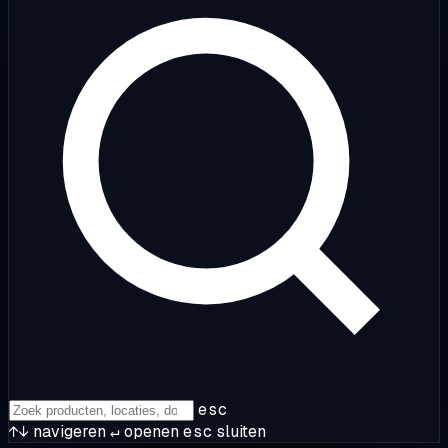
esc
↑↓
navigeren
↵
openen
esc
sluiten