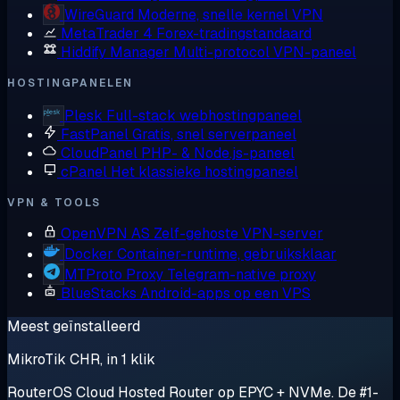
WireGuard
Moderne, snelle kernel VPN
MetaTrader 4
Forex-tradingstandaard
Hiddify Manager
Multi-protocol VPN-paneel
HOSTINGPANELEN
Plesk
Full-stack webhostingpaneel
FastPanel
Gratis, snel serverpaneel
CloudPanel
PHP- & Node.js-paneel
cPanel
Het klassieke hostingpaneel
VPN & TOOLS
OpenVPN AS
Zelf-gehoste VPN-server
Docker
Container-runtime, gebruiksklaar
MTProto Proxy
Telegram-native proxy
BlueStacks
Android-apps op een VPS
Meest geïnstalleerd
MikroTik CHR, in 1 klik
RouterOS Cloud Hosted Router op EPYC + NVMe. De #1-