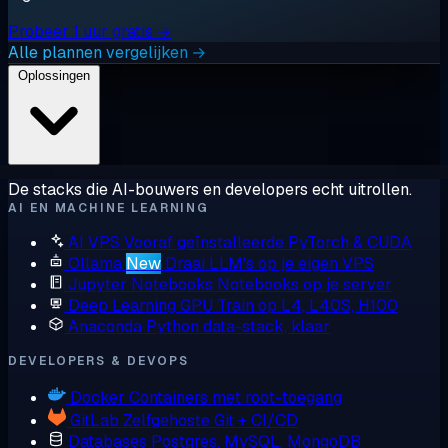
Probeer 1 uur gratis →
Alle plannen vergelijken →
Oplossingen
De stacks die AI-bouwers en developers echt uitrollen.
AI EN MACHINE LEARNING
AI VPS
Vooraf geïnstalleerde PyTorch & CUDA
Ollama
New
Draai LLM's op je eigen VPS
Jupyter Notebooks
Notebooks op je server
Deep Learning GPU
Train op L4, L40S, H100
Anaconda
Python data-stack, klaar
DEVELOPERS & DEVOPS
Docker
Containers met root-toegang
GitLab
Zelfgehoste Git + CI/CD
Databases
Postgres, MySQL, MongoDB