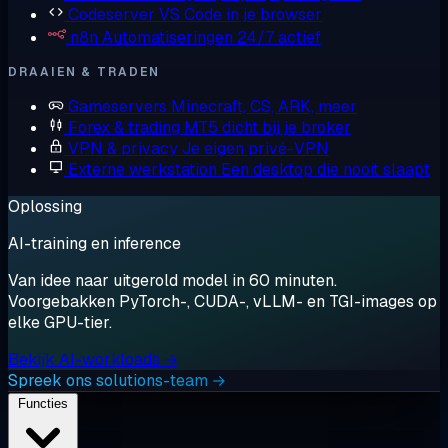
Codeserver
VS Code in je browser
n8n
Automatiseringen 24/7 actief
DRAAIEN & TRADEN
Gameservers
Minecraft, CS, ARK, meer
Forex & trading
MT5 dicht bij je broker
VPN & privacy
Je eigen privé-VPN
Externe werkstation
Een desktop die nooit slaapt
Oplossing
AI-training en inference
Van idee naar uitgerold model in 60 minuten.
Voorgebakken PyTorch-, CUDA-, vLLM- en TGI-images op
elke GPU-tier.
Bekijk AI-workloads →
Spreek ons solutions-team →
Functies