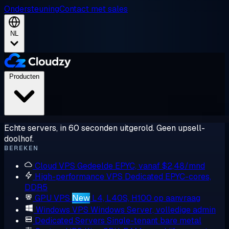
Ondersteuning
Contact met sales
NL
Producten
Echte servers, in 60 seconden uitgerold. Geen upsell-
doolhof.
BEREKEN
Cloud VPS
Gedeelde EPYC, vanaf $2,48/mnd
High-performance VPS
Dedicated EPYC-cores,
DDR5
GPU VPS
New
L4, L40S, H100 op aanvraag
Windows VPS
Windows Server, volledige admin
Dedicated Servers
Single-tenant bare metal