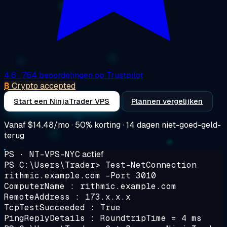
4.6
· 764 beoordelingen op Trustpilot
₿
Crypto accepted
Start een NinjaTrader VPS
Plannen vergelijken
Vanaf
$14.48/mo
· 50% korting · 14 dagen niet-goed-geld-
terug
PS · NT-VPS-NYC
actief
PS C:\Users\Trader>
Test-NetConnection
rithmic.example.com -Port 3010
ComputerName : rithmic.example.com
RemoteAddress : 173.x.x.x
TcpTestSucceeded : True
PingReplyDetails : RoundtripTime = 4 ms