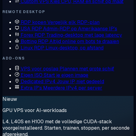
Custom VPS
Kies CPU, RAM en schijf op maat
REMOTE DESKTOP
RDP kopen
Vergelijk elk RDP-plan
USA RDP
Admin-RDP op Amerikaanse IP's
Forex RDP
Trading-desktop met lage latency
Botting RDP
Altijd online om bots te draaien
Linux RDP
Linux-desktop, op afstand
ADD-ONS
VPS voor opslag
Plannen met grote schijf
Eigen ISO
Start je eigen image
Dedicated IPv4
Jouw IP, niet gedeeld
Extra IP's
Meerdere IPv4 per server
Nieuw
GPU VPS voor AI-workloads
L4, L40S en H100 met de volledige CUDA-stack
voorgeïnstalleerd. Starten, trainen, stoppen, per seconde
afgerekend.