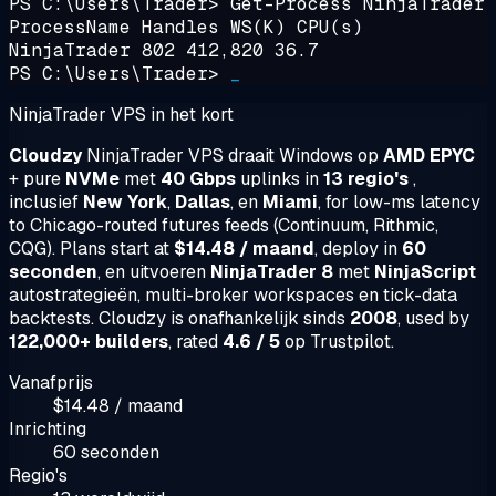
PS C:\Users\Trader>
Get-Process NinjaTrader
ProcessName Handles WS(K) CPU(s)
NinjaTrader 802 412,820 36.7
PS C:\Users\Trader>
_
NinjaTrader VPS in het kort
Cloudzy
NinjaTrader VPS draait Windows op
AMD EPYC
+ pure
NVMe
met
40 Gbps
uplinks in
13 regio's
,
inclusief
New York
,
Dallas
, en
Miami
, for low-ms latency
to Chicago-routed futures feeds (Continuum, Rithmic,
CQG). Plans start at
$14.48 / maand
, deploy in
60
seconden
, en uitvoeren
NinjaTrader 8
met
NinjaScript
autostrategieën, multi-broker workspaces en tick-data
backtests. Cloudzy is onafhankelijk sinds
2008
, used by
122,000+ builders
, rated
4.6 / 5
op Trustpilot.
Vanafprijs
$14.48 / maand
Inrichting
60 seconden
Regio's