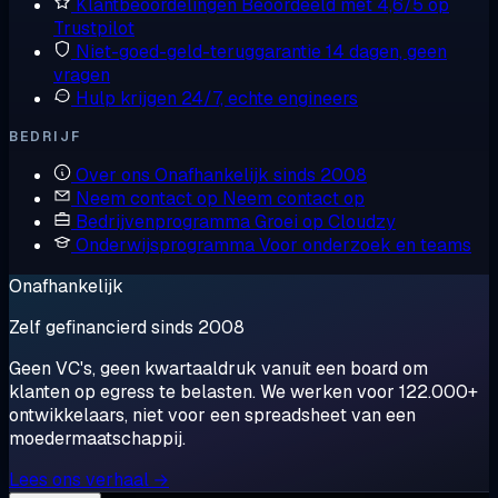
Klantbeoordelingen
Beoordeeld met 4,6/5 op
Trustpilot
Niet-goed-geld-teruggarantie
14 dagen, geen
vragen
Hulp krijgen
24/7, echte engineers
BEDRIJF
Over ons
Onafhankelijk sinds 2008
Neem contact op
Neem contact op
Bedrijvenprogramma
Groei op Cloudzy
Onderwijsprogramma
Voor onderzoek en teams
Onafhankelijk
Zelf gefinancierd sinds 2008
Geen VC's, geen kwartaaldruk vanuit een board om
klanten op egress te belasten. We werken voor 122.000+
ontwikkelaars, niet voor een spreadsheet van een
moedermaatschappij.
Lees ons verhaal →