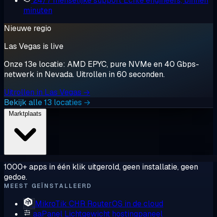
24/7 menselijke support
Echte engineers, binnen
minuten
Nieuwe regio
Las Vegas is live
Onze 13e locatie: AMD EPYC, pure NVMe en 40 Gbps-
netwerk in Nevada. Uitrollen in 60 seconden.
Uitrollen in Las Vegas →
Bekijk alle 13 locaties →
Marktplaats
1000+ apps in één klik uitgerold, geen installatie, geen
gedoe.
MEEST GEÏNSTALLEERD
MikroTik CHR
RouterOS in de cloud
aaPanel
Lichtgewicht hostingpaneel