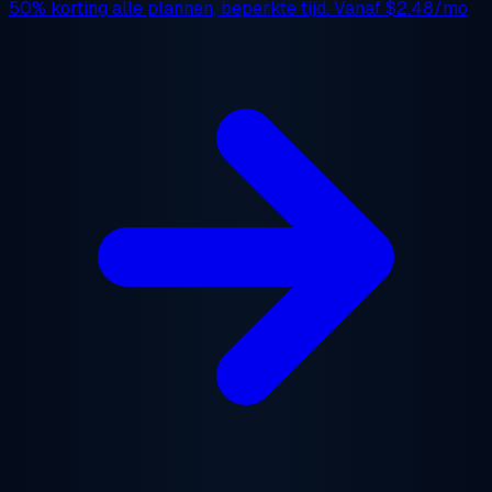
50% korting
alle plannen, beperkte tijd. Vanaf
$2.48/mo