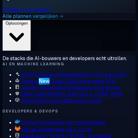
Probeer 1 uur gratis →
Alle plannen vergelijken →
Oplossingen
De stacks die AI-bouwers en developers echt uitrollen.
AI EN MACHINE LEARNING
AI VPS
Vooraf geïnstalleerde PyTorch & CUDA
Ollama
New
Draai LLM's op je eigen VPS
Jupyter Notebooks
Notebooks op je server
Deep Learning GPU
Train op L4, L40S, H100
Anaconda
Python data-stack, klaar
DEVELOPERS & DEVOPS
Docker
Containers met root-toegang
GitLab
Zelfgehoste Git + CI/CD
Databases
Postgres, MySQL, MongoDB