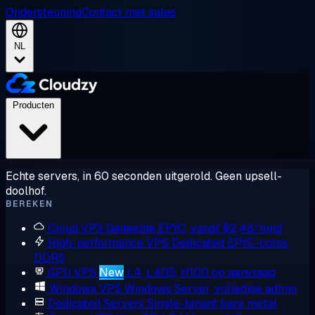
Ondersteuning
Contact met sales
NL
Producten
Echte servers, in 60 seconden uitgerold. Geen upsell-
doolhof.
BEREKEN
Cloud VPS
Gedeelde EPYC, vanaf $2,48/mnd
High-performance VPS
Dedicated EPYC-cores,
DDR5
GPU VPS
New
L4, L40S, H100 op aanvraag
Windows VPS
Windows Server, volledige admin
Dedicated Servers
Single-tenant bare metal