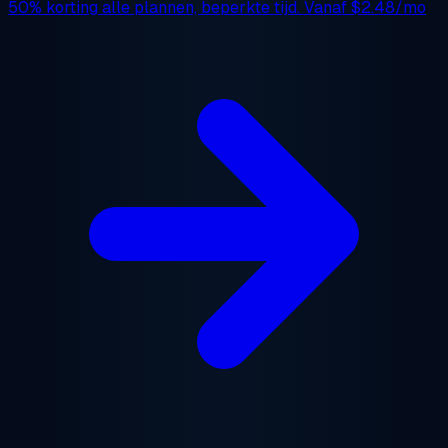
50% korting
alle plannen, beperkte tijd. Vanaf
$2.48/mo