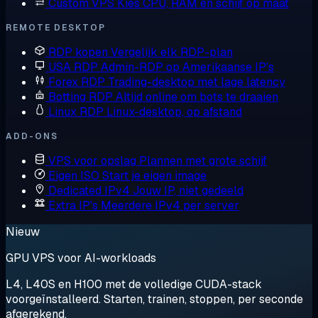
Custom VPS
Kies CPU, RAM en schijf op maat
REMOTE DESKTOP
RDP kopen
Vergelijk elk RDP-plan
USA RDP
Admin-RDP op Amerikaanse IP's
Forex RDP
Trading-desktop met lage latency
Botting RDP
Altijd online om bots te draaien
Linux RDP
Linux-desktop, op afstand
ADD-ONS
VPS voor opslag
Plannen met grote schijf
Eigen ISO
Start je eigen image
Dedicated IPv4
Jouw IP, niet gedeeld
Extra IP's
Meerdere IPv4 per server
Nieuw
GPU VPS voor AI-workloads
L4, L40S en H100 met de volledige CUDA-stack
voorgeïnstalleerd. Starten, trainen, stoppen, per seconde
afgerekend.