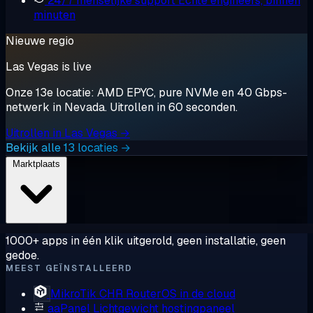
24/7 menselijke support
Echte engineers, binnen
minuten
Nieuwe regio
Las Vegas is live
Onze 13e locatie: AMD EPYC, pure NVMe en 40 Gbps-
netwerk in Nevada. Uitrollen in 60 seconden.
Uitrollen in Las Vegas →
Bekijk alle 13 locaties →
Marktplaats
1000+ apps in één klik uitgerold, geen installatie, geen
gedoe.
MEEST GEÏNSTALLEERD
MikroTik CHR
RouterOS in de cloud
aaPanel
Lichtgewicht hostingpaneel