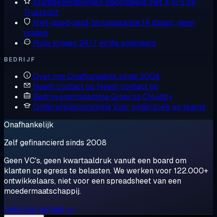
Klantbeoordelingen
Beoordeeld met 4,6/5 op
Trustpilot
Niet-goed-geld-teruggarantie
14 dagen, geen
vragen
Hulp krijgen
24/7, echte engineers
BEDRIJF
Over ons
Onafhankelijk sinds 2008
Neem contact op
Neem contact op
Bedrijvenprogramma
Groei op Cloudzy
Onderwijsprogramma
Voor onderzoek en teams
Onafhankelijk
Zelf gefinancierd sinds 2008
Geen VC's, geen kwartaaldruk vanuit een board om
klanten op egress te belasten. We werken voor 122.000+
ontwikkelaars, niet voor een spreadsheet van een
moedermaatschappij.
Lees ons verhaal →