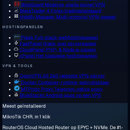
WireGuard
Moderne, snelle kernel VPN
MetaTrader 4
Forex-tradingstandaard
Hiddify Manager
Multi-protocol VPN-paneel
HOSTINGPANELEN
Plesk
Full-stack webhostingpaneel
FastPanel
Gratis, snel serverpaneel
CloudPanel
PHP- & Node.js-paneel
cPanel
Het klassieke hostingpaneel
VPN & TOOLS
OpenVPN AS
Zelf-gehoste VPN-server
Docker
Container-runtime, gebruiksklaar
MTProto Proxy
Telegram-native proxy
BlueStacks
Android-apps op een VPS
Meest geïnstalleerd
MikroTik CHR, in 1 klik
RouterOS Cloud Hosted Router op EPYC + NVMe. De #1-