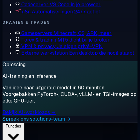
Codeserver
VS Code in je browser
n8n
Automatiseringen 24/7 actief
DRAAIEN & TRADEN
Gameservers
Minecraft, CS, ARK, meer
Forex & trading
MT5 dicht bij je broker
VPN & privacy
Je eigen privé-VPN
Externe werkstation
Een desktop die nooit slaapt
Oplossing
AI-training en inference
Van idee naar uitgerold model in 60 minuten.
Voorgebakken PyTorch-, CUDA-, vLLM- en TGI-images op
elke GPU-tier.
Bekijk AI-workloads →
Spreek ons solutions-team →
Functies