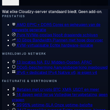
Wat elke Cloudzy-server standaard biedt. Geen add-on.
PRESTATIES
AMD EPYC + DDR5
Cores en geheugen van de
nieuwste generatie
Pure NVMe-opslag
Nooit draaiende schijven
10 Gbps Bandwidth
Plannen met hoge doorvoer
KVM-virtualisatie
Echte hardware-isolatie
WERELDWIJD NETWERK
13 locaties
NA, EU, Midden-Oosten, APAC
DDoS-bescherming
Aanvalsbeperking ingebouwd
IPv6 + dedicated IPv4
Native v6, je eigen v4
FACTURATIE & VERTROUWEN
Betalen met crypto
BTC, XMR, USDT en meer
14 dagen geld-terug
Volledige terugbetaling, geen
vragen
99,95% uptime-SLA
Onze uptime-belofte