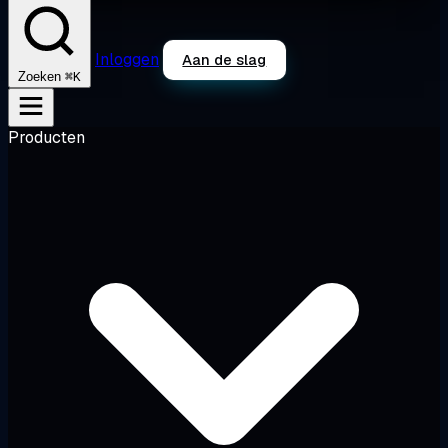
Inloggen
Aan de slag
⌘K
Zoeken
Producten