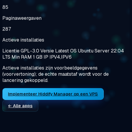
85
Paginaweergaven
287
Actieve installaties
Licentie
GPL-3.0
Versie
Latest
OS
Ubuntu Server 22.04
LTS
Min RAM
1 GB
IP
IPV4,IPV6
Actieve installaties zijn voorbeeldgegevens
(voorvertoning); de echte maatstaf wordt voor de
lancering gekoppeld.
Implementeer Hiddify Manager op een VPS
← Alle apps