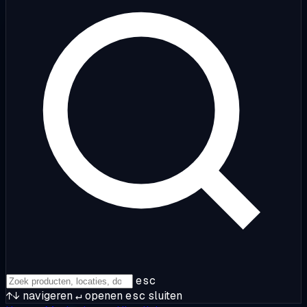
esc
↑↓
navigeren
↵
openen
esc
sluiten