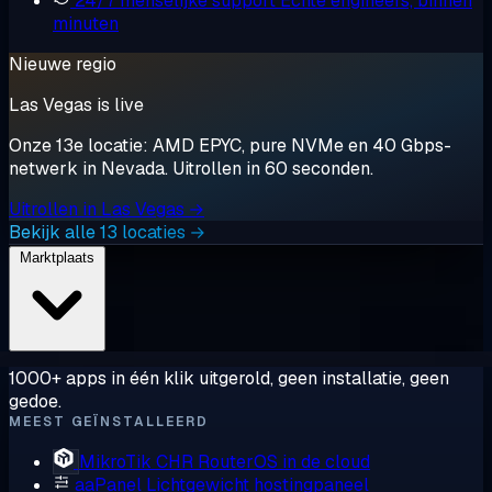
24/7 menselijke support
Echte engineers, binnen
minuten
Nieuwe regio
Las Vegas is live
Onze 13e locatie: AMD EPYC, pure NVMe en 40 Gbps-
netwerk in Nevada. Uitrollen in 60 seconden.
Uitrollen in Las Vegas →
Bekijk alle 13 locaties →
Marktplaats
1000+ apps in één klik uitgerold, geen installatie, geen
gedoe.
MEEST GEÏNSTALLEERD
MikroTik CHR
RouterOS in de cloud
aaPanel
Lichtgewicht hostingpaneel