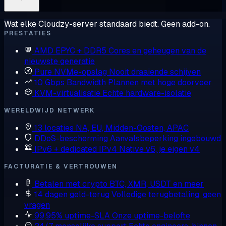
Wat elke Cloudzy-server standaard biedt. Geen add-on.
PRESTATIES
AMD EPYC + DDR5
Cores en geheugen van de
nieuwste generatie
Pure NVMe-opslag
Nooit draaiende schijven
10 Gbps Bandwidth
Plannen met hoge doorvoer
KVM-virtualisatie
Echte hardware-isolatie
WERELDWIJD NETWERK
13 locaties
NA, EU, Midden-Oosten, APAC
DDoS-bescherming
Aanvalsbeperking ingebouwd
IPv6 + dedicated IPv4
Native v6, je eigen v4
FACTURATIE & VERTROUWEN
Betalen met crypto
BTC, XMR, USDT en meer
14 dagen geld-terug
Volledige terugbetaling, geen
vragen
99,95% uptime-SLA
Onze uptime-belofte