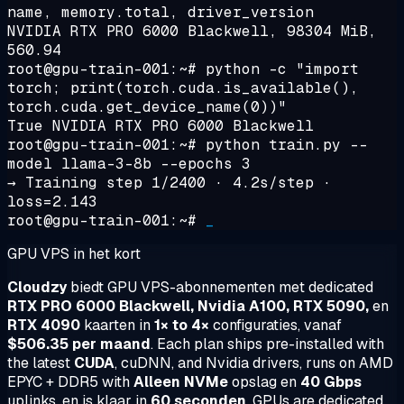
name, memory.total, driver_version
NVIDIA RTX PRO 6000 Blackwell, 98304 MiB,
560.94
root@gpu-train-001:~#
python -c "import
torch; print(torch.cuda.is_available(),
torch.cuda.get_device_name(0))"
True NVIDIA RTX PRO 6000 Blackwell
root@gpu-train-001:~#
python train.py --
model llama-3-8b --epochs 3
→
Training step 1/2400 · 4.2s/step ·
loss=2.143
root@gpu-train-001:~#
_
GPU VPS in het kort
Cloudzy
biedt GPU VPS-abonnementen met dedicated
RTX PRO 6000 Blackwell, Nvidia A100, RTX 5090,
en
RTX 4090
kaarten in
1× to 4×
configuraties, vanaf
$506.35 per maand
. Each plan ships pre-installed with
the latest
CUDA
, cuDNN, and Nvidia drivers, runs on AMD
EPYC + DDR5 with
Alleen NVMe
opslag en
40 Gbps
uplinks, en is klaar in
60 seconden
. GPUs are dedicated