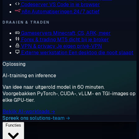
Codeserver
VS Code in je browser
n8n
Automatiseringen 24/7 actief
DRAAIEN & TRADEN
Gameservers
Minecraft, CS, ARK, meer
Forex & trading
MT5 dicht bij je broker
VPN & privacy
Je eigen privé-VPN
Externe werkstation
Een desktop die nooit slaapt
Oplossing
AI-training en inference
Van idee naar uitgerold model in 60 minuten.
Voorgebakken PyTorch-, CUDA-, vLLM- en TGI-images op
elke GPU-tier.
Bekijk AI-workloads →
Spreek ons solutions-team →
Functies