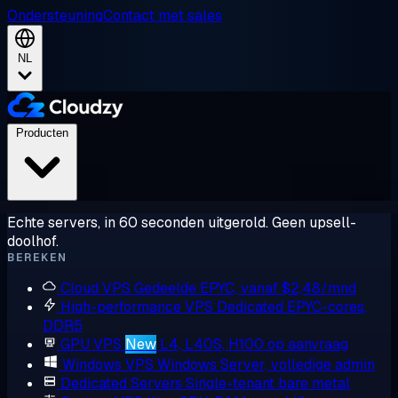
Ondersteuning
Contact met sales
NL
Producten
Echte servers, in 60 seconden uitgerold. Geen upsell-
doolhof.
BEREKEN
Cloud VPS
Gedeelde EPYC, vanaf $2,48/mnd
High-performance VPS
Dedicated EPYC-cores,
DDR5
GPU VPS
New
L4, L40S, H100 op aanvraag
Windows VPS
Windows Server, volledige admin
Dedicated Servers
Single-tenant bare metal