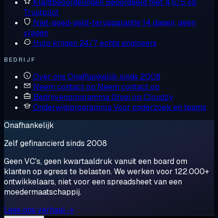
Klantbeoordelingen
Beoordeeld met 4,6/5 op
Trustpilot
Niet-goed-geld-teruggarantie
14 dagen, geen
vragen
Hulp krijgen
24/7, echte engineers
BEDRIJF
Over ons
Onafhankelijk sinds 2008
Neem contact op
Neem contact op
Bedrijvenprogramma
Groei op Cloudzy
Onderwijsprogramma
Voor onderzoek en teams
Onafhankelijk
Zelf gefinancierd sinds 2008
Geen VC's, geen kwartaaldruk vanuit een board om
klanten op egress te belasten. We werken voor 122.000+
ontwikkelaars, niet voor een spreadsheet van een
moedermaatschappij.
Lees ons verhaal →