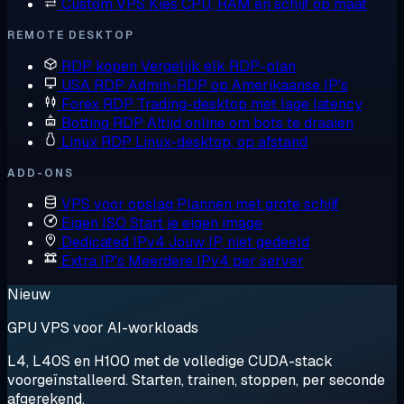
Custom VPS
Kies CPU, RAM en schijf op maat
REMOTE DESKTOP
RDP kopen
Vergelijk elk RDP-plan
USA RDP
Admin-RDP op Amerikaanse IP's
Forex RDP
Trading-desktop met lage latency
Botting RDP
Altijd online om bots te draaien
Linux RDP
Linux-desktop, op afstand
ADD-ONS
VPS voor opslag
Plannen met grote schijf
Eigen ISO
Start je eigen image
Dedicated IPv4
Jouw IP, niet gedeeld
Extra IP's
Meerdere IPv4 per server
Nieuw
GPU VPS voor AI-workloads
L4, L40S en H100 met de volledige CUDA-stack
voorgeïnstalleerd. Starten, trainen, stoppen, per seconde
afgerekend.