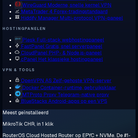
WireGuard
Moderne, snelle kernel VPN
MetaTrader 4
Forex-tradingstandaard
Hiddify Manager
Multi-protocol VPN-paneel
HOSTINGPANELEN
Plesk
Full-stack webhostingpaneel
FastPanel
Gratis, snel serverpaneel
CloudPanel
PHP- & Node.js-paneel
cPanel
Het klassieke hostingpaneel
VPN & TOOLS
OpenVPN AS
Zelf-gehoste VPN-server
Docker
Container-runtime, gebruiksklaar
MTProto Proxy
Telegram-native proxy
BlueStacks
Android-apps op een VPS
Meest geïnstalleerd
MikroTik CHR, in 1 klik
RouterOS Cloud Hosted Router op EPYC + NVMe. De #1-