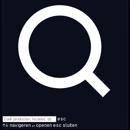
esc
↑↓
navigeren
↵
openen
esc
sluiten