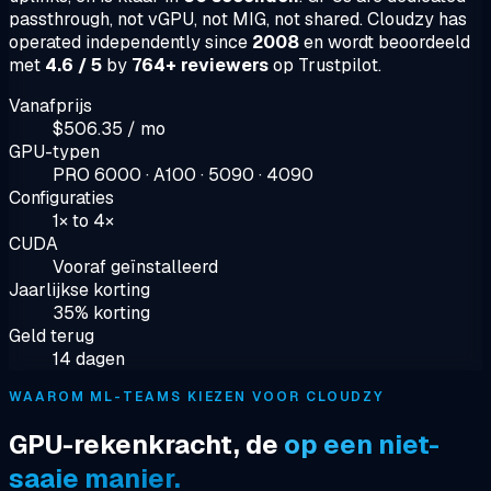
passthrough, not vGPU, not MIG, not shared. Cloudzy has
operated independently since
2008
en wordt beoordeeld
met
4.6 / 5
by
764+ reviewers
op Trustpilot.
Vanafprijs
$506.35 / mo
GPU-typen
PRO 6000 · A100 · 5090 · 4090
Configuraties
1× to 4×
CUDA
Vooraf geïnstalleerd
Jaarlijkse korting
35% korting
Geld terug
14 dagen
WAAROM ML-TEAMS KIEZEN VOOR CLOUDZY
GPU-rekenkracht, de
op een niet-
saaie manier.