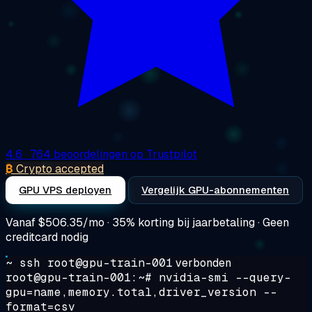
4.6
· 764 beoordelingen op Trustpilot
₿
Crypto accepted
GPU VPS deployen
Vergelijk GPU-abonnementen
Vanaf
$506.35/mo
· 35% korting bij jaarbetaling · Geen
creditcard nodig
~ ssh root@gpu-train-001
verbonden
root@gpu-train-001:~#
nvidia-smi --query-
gpu=name,memory.total,driver_version --
format=csv