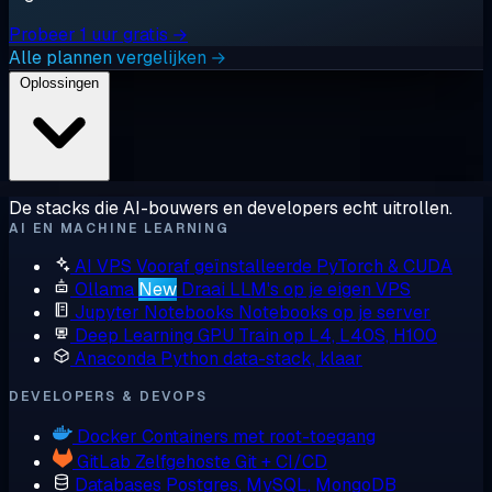
Probeer 1 uur gratis →
Alle plannen vergelijken →
Oplossingen
De stacks die AI-bouwers en developers echt uitrollen.
AI EN MACHINE LEARNING
AI VPS
Vooraf geïnstalleerde PyTorch & CUDA
Ollama
New
Draai LLM's op je eigen VPS
Jupyter Notebooks
Notebooks op je server
Deep Learning GPU
Train op L4, L40S, H100
Anaconda
Python data-stack, klaar
DEVELOPERS & DEVOPS
Docker
Containers met root-toegang
GitLab
Zelfgehoste Git + CI/CD
Databases
Postgres, MySQL, MongoDB