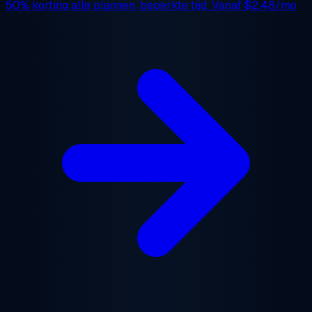
50% korting
alle plannen, beperkte tijd. Vanaf
$2.48/mo