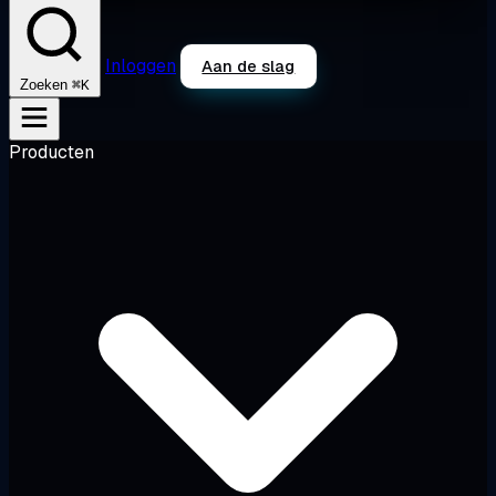
Inloggen
Aan de slag
⌘K
Zoeken
Producten