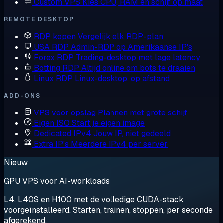
Custom VPS
Kies CPU, RAM en schijf op maat
REMOTE DESKTOP
RDP kopen
Vergelijk elk RDP-plan
USA RDP
Admin-RDP op Amerikaanse IP's
Forex RDP
Trading-desktop met lage latency
Botting RDP
Altijd online om bots te draaien
Linux RDP
Linux-desktop, op afstand
ADD-ONS
VPS voor opslag
Plannen met grote schijf
Eigen ISO
Start je eigen image
Dedicated IPv4
Jouw IP, niet gedeeld
Extra IP's
Meerdere IPv4 per server
Nieuw
GPU VPS voor AI-workloads
L4, L40S en H100 met de volledige CUDA-stack
voorgeïnstalleerd. Starten, trainen, stoppen, per seconde
afgerekend.