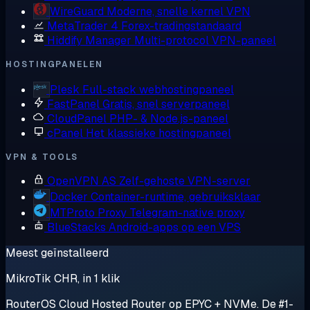
WireGuard
Moderne, snelle kernel VPN
MetaTrader 4
Forex-tradingstandaard
Hiddify Manager
Multi-protocol VPN-paneel
HOSTINGPANELEN
Plesk
Full-stack webhostingpaneel
FastPanel
Gratis, snel serverpaneel
CloudPanel
PHP- & Node.js-paneel
cPanel
Het klassieke hostingpaneel
VPN & TOOLS
OpenVPN AS
Zelf-gehoste VPN-server
Docker
Container-runtime, gebruiksklaar
MTProto Proxy
Telegram-native proxy
BlueStacks
Android-apps op een VPS
Meest geïnstalleerd
MikroTik CHR, in 1 klik
RouterOS Cloud Hosted Router op EPYC + NVMe. De #1-