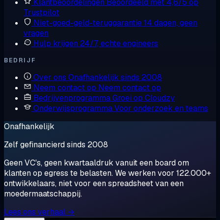
Klantbeoordelingen
Beoordeeld met 4,6/5 op
Trustpilot
Niet-goed-geld-teruggarantie
14 dagen, geen
vragen
Hulp krijgen
24/7, echte engineers
BEDRIJF
Over ons
Onafhankelijk sinds 2008
Neem contact op
Neem contact op
Bedrijvenprogramma
Groei op Cloudzy
Onderwijsprogramma
Voor onderzoek en teams
Onafhankelijk
Zelf gefinancierd sinds 2008
Geen VC's, geen kwartaaldruk vanuit een board om
klanten op egress te belasten. We werken voor 122.000+
ontwikkelaars, niet voor een spreadsheet van een
moedermaatschappij.
Lees ons verhaal →