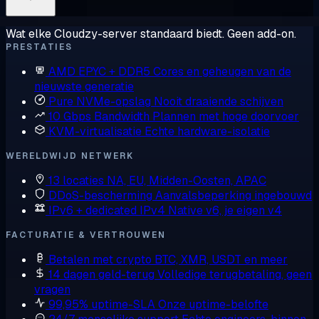
Wat elke Cloudzy-server standaard biedt. Geen add-on.
PRESTATIES
AMD EPYC + DDR5
Cores en geheugen van de
nieuwste generatie
Pure NVMe-opslag
Nooit draaiende schijven
10 Gbps Bandwidth
Plannen met hoge doorvoer
KVM-virtualisatie
Echte hardware-isolatie
WERELDWIJD NETWERK
13 locaties
NA, EU, Midden-Oosten, APAC
DDoS-bescherming
Aanvalsbeperking ingebouwd
IPv6 + dedicated IPv4
Native v6, je eigen v4
FACTURATIE & VERTROUWEN
Betalen met crypto
BTC, XMR, USDT en meer
14 dagen geld-terug
Volledige terugbetaling, geen
vragen
99,95% uptime-SLA
Onze uptime-belofte