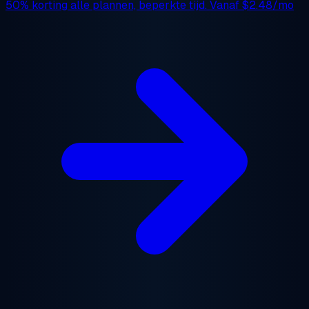
50% korting
alle plannen, beperkte tijd. Vanaf
$2.48/mo