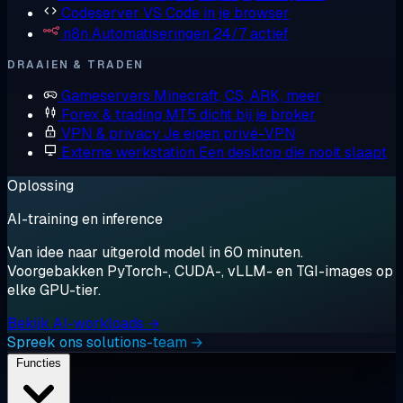
Codeserver
VS Code in je browser
n8n
Automatiseringen 24/7 actief
DRAAIEN & TRADEN
Gameservers
Minecraft, CS, ARK, meer
Forex & trading
MT5 dicht bij je broker
VPN & privacy
Je eigen privé-VPN
Externe werkstation
Een desktop die nooit slaapt
Oplossing
AI-training en inference
Van idee naar uitgerold model in 60 minuten.
Voorgebakken PyTorch-, CUDA-, vLLM- en TGI-images op
elke GPU-tier.
Bekijk AI-workloads →
Spreek ons solutions-team →
Functies