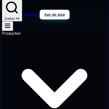
Inloggen
Aan de slag
⌘K
Zoeken
Producten