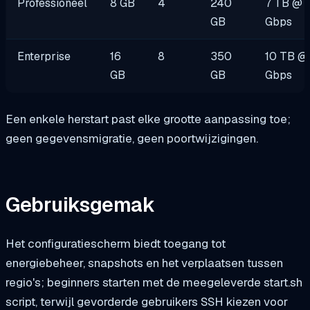
Professioneel
8 GB
4
240
7 TB @ 
GB
Gbps
Enterprise
16
8
350
10 TB @
GB
GB
Gbps
Een enkele herstart past elke grootte aanpassing toe;
geen gegevensmigratie, geen poortwijzigingen.
Gebruiksgemak
Het configuratiescherm biedt toegang tot
energiebeheer, snapshots en het verplaatsen tussen
regio's; beginners starten met de meegeleverde
start.sh
script, terwijl gevorderde gebruikers SSH kiezen voor