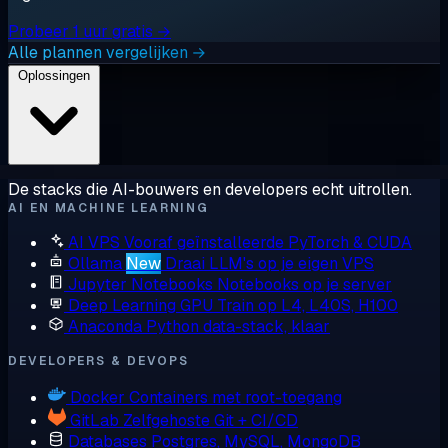
Probeer 1 uur gratis →
Alle plannen vergelijken →
Oplossingen
De stacks die AI-bouwers en developers echt uitrollen.
AI EN MACHINE LEARNING
AI VPS
Vooraf geïnstalleerde PyTorch & CUDA
Ollama
New
Draai LLM's op je eigen VPS
Jupyter Notebooks
Notebooks op je server
Deep Learning GPU
Train op L4, L40S, H100
Anaconda
Python data-stack, klaar
DEVELOPERS & DEVOPS
Docker
Containers met root-toegang
GitLab
Zelfgehoste Git + CI/CD
Databases
Postgres, MySQL, MongoDB