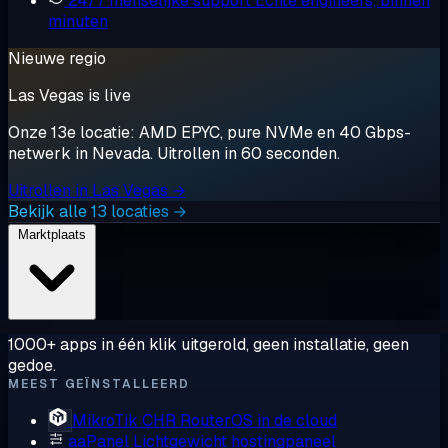
24/7 menselijke support
Echte engineers, binnen
minuten
Nieuwe regio
Las Vegas is live
Onze 13e locatie: AMD EPYC, pure NVMe en 40 Gbps-
netwerk in Nevada. Uitrollen in 60 seconden.
Uitrollen in Las Vegas →
Bekijk alle 13 locaties →
Marktplaats
1000+ apps in één klik uitgerold, geen installatie, geen
gedoe.
MEEST GEÏNSTALLEERD
MikroTik CHR
RouterOS in de cloud
aaPanel
Lichtgewicht hostingpaneel