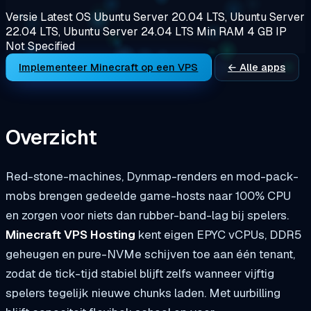
Versie
Latest
OS
Ubuntu Server 20.04 LTS, Ubuntu Server
22.04 LTS, Ubuntu Server 24.04 LTS
Min RAM
4 GB
IP
Not Specified
Implementeer Minecraft op een VPS
← Alle apps
Overzicht
Red-stone-machines, Dynmap-renders en mod-pack-
mobs brengen gedeelde game-hosts naar 100% CPU
en zorgen voor niets dan rubber-band-lag bij spelers.
Minecraft VPS Hosting
kent eigen EPYC vCPUs, DDR5
geheugen en pure-NVMe schijven toe aan één tenant,
zodat de tick-tijd stabiel blijft zelfs wanneer vijftig
spelers tegelijk nieuwe chunks laden. Met uurbilling