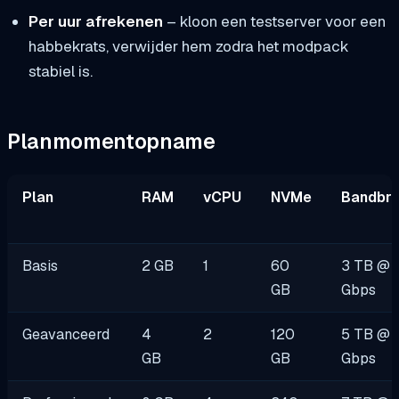
Per uur afrekenen
– kloon een testserver voor een
habbekrats, verwijder hem zodra het modpack
stabiel is.
Planmomentopname
Plan
RAM
vCPU
NVMe
Bandbr
Basis
2 GB
1
60
3 TB @ 
GB
Gbps
Geavanceerd
4
2
120
5 TB @ 
GB
GB
Gbps