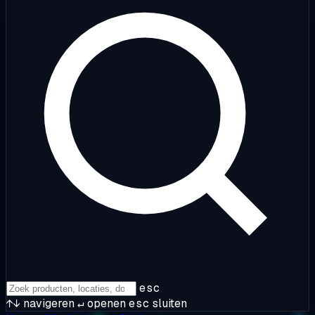
esc
↑↓
navigeren
↵
openen
esc
sluiten