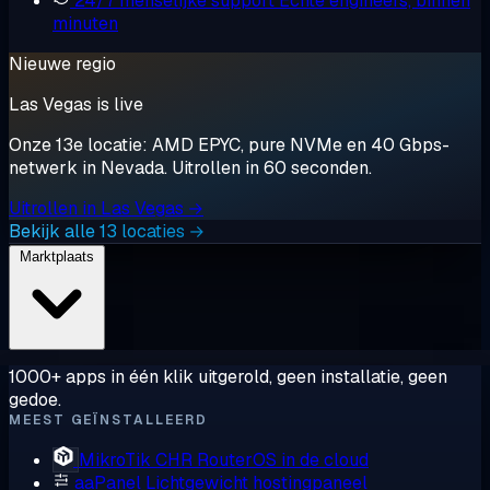
24/7 menselijke support
Echte engineers, binnen
minuten
Nieuwe regio
Las Vegas is live
Onze 13e locatie: AMD EPYC, pure NVMe en 40 Gbps-
netwerk in Nevada. Uitrollen in 60 seconden.
Uitrollen in Las Vegas →
Bekijk alle 13 locaties →
Marktplaats
1000+ apps in één klik uitgerold, geen installatie, geen
gedoe.
MEEST GEÏNSTALLEERD
MikroTik CHR
RouterOS in de cloud
aaPanel
Lichtgewicht hostingpaneel