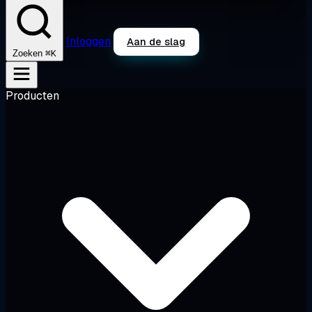
Inloggen
Aan de slag
⌘K
Zoeken
Producten