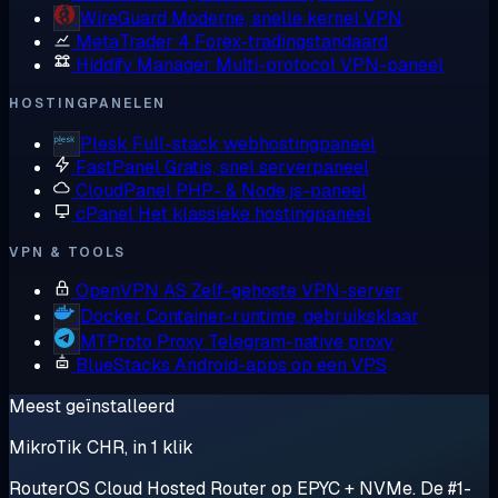
WireGuard
Moderne, snelle kernel VPN
MetaTrader 4
Forex-tradingstandaard
Hiddify Manager
Multi-protocol VPN-paneel
HOSTINGPANELEN
Plesk
Full-stack webhostingpaneel
FastPanel
Gratis, snel serverpaneel
CloudPanel
PHP- & Node.js-paneel
cPanel
Het klassieke hostingpaneel
VPN & TOOLS
OpenVPN AS
Zelf-gehoste VPN-server
Docker
Container-runtime, gebruiksklaar
MTProto Proxy
Telegram-native proxy
BlueStacks
Android-apps op een VPS
Meest geïnstalleerd
MikroTik CHR, in 1 klik
RouterOS Cloud Hosted Router op EPYC + NVMe. De #1-