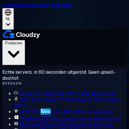
Ondersteuning
Contact met sales
NL
Producten
Echte servers, in 60 seconden uitgerold. Geen upsell-
doolhof.
BEREKEN
Cloud VPS
Gedeelde EPYC, vanaf $2,48/mnd
High-performance VPS
Dedicated EPYC-cores,
DDR5
GPU VPS
New
L4, L40S, H100 op aanvraag
Windows VPS
Windows Server, volledige admin
Dedicated Servers
Single-tenant bare metal