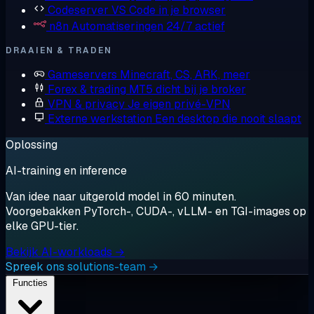
Codeserver
VS Code in je browser
n8n
Automatiseringen 24/7 actief
DRAAIEN & TRADEN
Gameservers
Minecraft, CS, ARK, meer
Forex & trading
MT5 dicht bij je broker
VPN & privacy
Je eigen privé-VPN
Externe werkstation
Een desktop die nooit slaapt
Oplossing
AI-training en inference
Van idee naar uitgerold model in 60 minuten.
Voorgebakken PyTorch-, CUDA-, vLLM- en TGI-images op
elke GPU-tier.
Bekijk AI-workloads →
Spreek ons solutions-team →
Functies