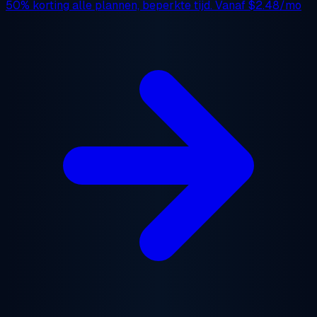
50% korting
alle plannen, beperkte tijd. Vanaf
$2.48/mo