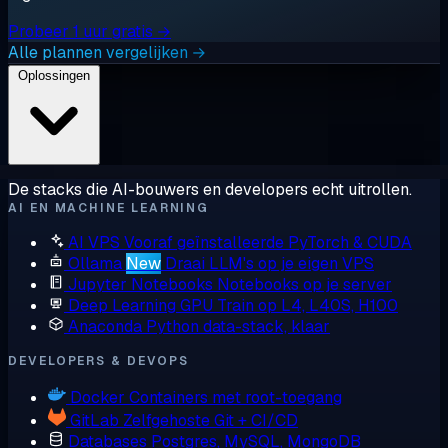
Probeer 1 uur gratis →
Alle plannen vergelijken →
Oplossingen
De stacks die AI-bouwers en developers echt uitrollen.
AI EN MACHINE LEARNING
AI VPS
Vooraf geïnstalleerde PyTorch & CUDA
Ollama
New
Draai LLM's op je eigen VPS
Jupyter Notebooks
Notebooks op je server
Deep Learning GPU
Train op L4, L40S, H100
Anaconda
Python data-stack, klaar
DEVELOPERS & DEVOPS
Docker
Containers met root-toegang
GitLab
Zelfgehoste Git + CI/CD
Databases
Postgres, MySQL, MongoDB