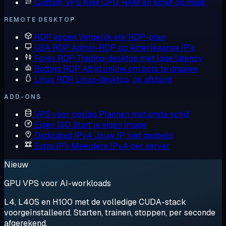
Custom VPS
Kies CPU, RAM en schijf op maat
REMOTE DESKTOP
RDP kopen
Vergelijk elk RDP-plan
USA RDP
Admin-RDP op Amerikaanse IP's
Forex RDP
Trading-desktop met lage latency
Botting RDP
Altijd online om bots te draaien
Linux RDP
Linux-desktop, op afstand
ADD-ONS
VPS voor opslag
Plannen met grote schijf
Eigen ISO
Start je eigen image
Dedicated IPv4
Jouw IP, niet gedeeld
Extra IP's
Meerdere IPv4 per server
Nieuw
GPU VPS voor AI-workloads
L4, L40S en H100 met de volledige CUDA-stack
voorgeïnstalleerd. Starten, trainen, stoppen, per seconde
afgerekend.