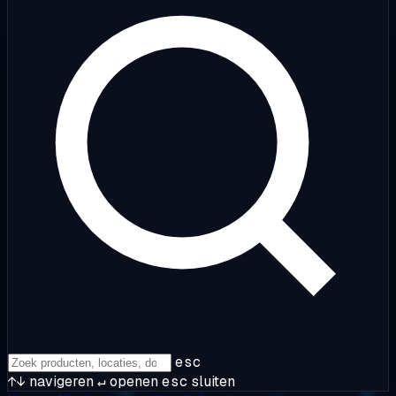
esc
↑↓
navigeren
↵
openen
esc
sluiten