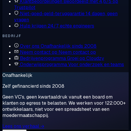
Klantbeoordelingen
Beoordeeld met 4,6/5 op
Trustpilot
Niet-goed-geld-teruggarantie
14 dagen, geen
vragen
Hulp krijgen
24/7, echte engineers
BEDRIJF
Over ons
Onafhankelijk sinds 2008
Neem contact op
Neem contact op
Bedrijvenprogramma
Groei op Cloudzy
Onderwijsprogramma
Voor onderzoek en teams
Onafhankelijk
Zelf gefinancierd sinds 2008
Geen VC's, geen kwartaaldruk vanuit een board om
klanten op egress te belasten. We werken voor 122.000+
ontwikkelaars, niet voor een spreadsheet van een
moedermaatschappij.
Lees ons verhaal →