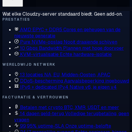
Wat elke Cloudzy-server standaard biedt. Geen add-on.
PRESTATIES
AMD EPYC + DDR5
Cores en geheugen van de
nieuwste generatie
Pure NVMe-opslag
Nooit draaiende schijven
10 Gbps Bandwidth
Plannen met hoge doorvoer
KVM-virtualisatie
Echte hardware-isolatie
WERELDWIJD NETWERK
13 locaties
NA, EU, Midden-Oosten, APAC
DDoS-bescherming
Aanvalsbeperking ingebouwd
IPv6 + dedicated IPv4
Native v6, je eigen v4
FACTURATIE & VERTROUWEN
Betalen met crypto
BTC, XMR, USDT en meer
14 dagen geld-terug
Volledige terugbetaling, geen
vragen
99,95% uptime-SLA
Onze uptime-belofte