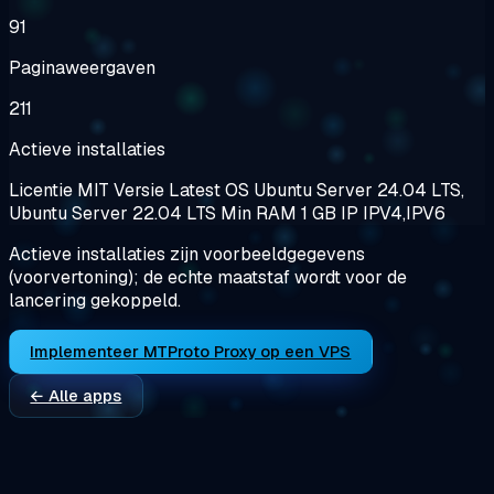
91
Paginaweergaven
211
Actieve installaties
Licentie
MIT
Versie
Latest
OS
Ubuntu Server 24.04 LTS,
Ubuntu Server 22.04 LTS
Min RAM
1 GB
IP
IPV4,IPV6
Actieve installaties zijn voorbeeldgegevens
(voorvertoning); de echte maatstaf wordt voor de
lancering gekoppeld.
Implementeer MTProto Proxy op een VPS
← Alle apps