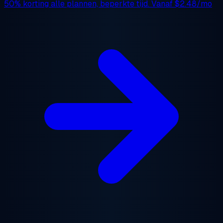
50% korting
alle plannen, beperkte tijd. Vanaf
$2.48/mo