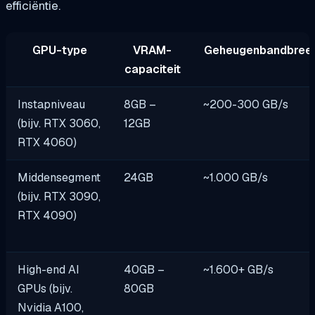
efficiëntie.
GPU-type
VRAM-
Geheugenbandbree
capaciteit
Instapniveau
8GB –
~200-300 GB/s
(bijv. RTX 3060,
12GB
RTX 4060)
Middensegment
24GB
~1.000 GB/s
(bijv. RTX 3090,
RTX 4090)
High-end AI
40GB –
~1.600+ GB/s
GPUs (bijv.
80GB
Nvidia A100,