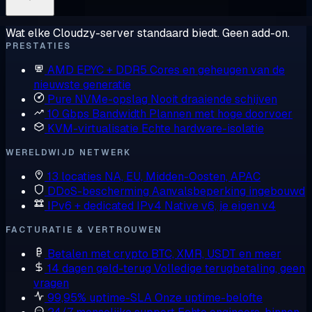
Wat elke Cloudzy-server standaard biedt. Geen add-on.
PRESTATIES
AMD EPYC + DDR5
Cores en geheugen van de
nieuwste generatie
Pure NVMe-opslag
Nooit draaiende schijven
10 Gbps Bandwidth
Plannen met hoge doorvoer
KVM-virtualisatie
Echte hardware-isolatie
WERELDWIJD NETWERK
13 locaties
NA, EU, Midden-Oosten, APAC
DDoS-bescherming
Aanvalsbeperking ingebouwd
IPv6 + dedicated IPv4
Native v6, je eigen v4
FACTURATIE & VERTROUWEN
Betalen met crypto
BTC, XMR, USDT en meer
14 dagen geld-terug
Volledige terugbetaling, geen
vragen
99,95% uptime-SLA
Onze uptime-belofte