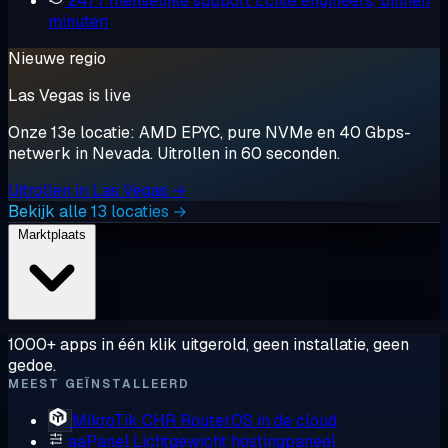
24/7 menselijke support
Echte engineers, binnen
minuten
Nieuwe regio
Las Vegas is live
Onze 13e locatie: AMD EPYC, pure NVMe en 40 Gbps-
netwerk in Nevada. Uitrollen in 60 seconden.
Uitrollen in Las Vegas →
Bekijk alle 13 locaties →
Marktplaats
1000+ apps in één klik uitgerold, geen installatie, geen
gedoe.
MEEST GEÏNSTALLEERD
MikroTik CHR
RouterOS in de cloud
aaPanel
Lichtgewicht hostingpaneel