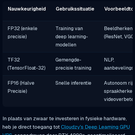
Nauwkeurigheid
Gebruikssituatie
Voorbeeldto
FP32 (enkele
Training van
Beeldherkenn
precisie)
deep learning-
(ResNet, VGG
modellen
TF32
Gemengde-
NLP,
(TensorFloat-32)
precisie training
aanbevelings
FP16 (Halve
Snelle inferentie
Autonoom rijd
Precisie)
spraakherkenn
videoverbete
In plaats van zwaar te investeren in fysieke hardware,
heb je direct toegang tot
Cloudzy's Deep Learning GPU