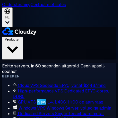
Ondersteuning
Contact met sales
NL
Producten
Echte servers, in 60 seconden uitgerold. Geen upsell-
doolhof.
BEREKEN
Cloud VPS
Gedeelde EPYC, vanaf $2,48/mnd
High-performance VPS
Dedicated EPYC-cores,
DDR5
GPU VPS
New
L4, L40S, H100 op aanvraag
Windows VPS
Windows Server, volledige admin
Dedicated Servers
Single-tenant bare metal