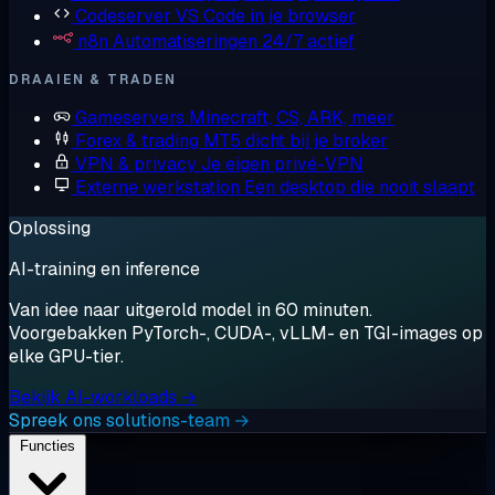
Codeserver
VS Code in je browser
n8n
Automatiseringen 24/7 actief
DRAAIEN & TRADEN
Gameservers
Minecraft, CS, ARK, meer
Forex & trading
MT5 dicht bij je broker
VPN & privacy
Je eigen privé-VPN
Externe werkstation
Een desktop die nooit slaapt
Oplossing
AI-training en inference
Van idee naar uitgerold model in 60 minuten.
Voorgebakken PyTorch-, CUDA-, vLLM- en TGI-images op
elke GPU-tier.
Bekijk AI-workloads →
Spreek ons solutions-team →
Functies