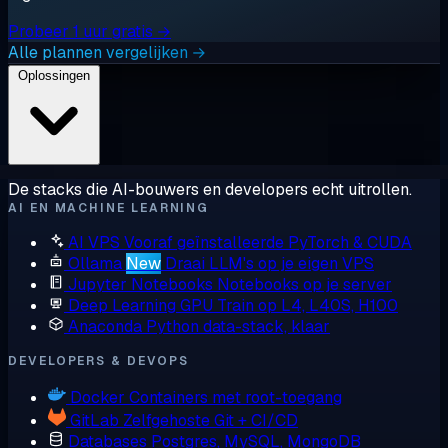
Probeer 1 uur gratis →
Alle plannen vergelijken →
Oplossingen
De stacks die AI-bouwers en developers echt uitrollen.
AI EN MACHINE LEARNING
AI VPS
Vooraf geïnstalleerde PyTorch & CUDA
Ollama
New
Draai LLM's op je eigen VPS
Jupyter Notebooks
Notebooks op je server
Deep Learning GPU
Train op L4, L40S, H100
Anaconda
Python data-stack, klaar
DEVELOPERS & DEVOPS
Docker
Containers met root-toegang
GitLab
Zelfgehoste Git + CI/CD
Databases
Postgres, MySQL, MongoDB