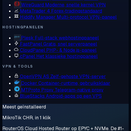
WireGuard
Moderne, snelle kernel VPN
MetaTrader 4
Forex-tradingstandaard
Hiddify Manager
Multi-protocol VPN-paneel
HOSTINGPANELEN
Plesk
Full-stack webhostingpaneel
FastPanel
Gratis, snel serverpaneel
CloudPanel
PHP- & Node.js-paneel
cPanel
Het klassieke hostingpaneel
VPN & TOOLS
OpenVPN AS
Zelf-gehoste VPN-server
Docker
Container-runtime, gebruiksklaar
MTProto Proxy
Telegram-native proxy
BlueStacks
Android-apps op een VPS
Meest geïnstalleerd
MikroTik CHR, in 1 klik
RouterOS Cloud Hosted Router op EPYC + NVMe. De #1-