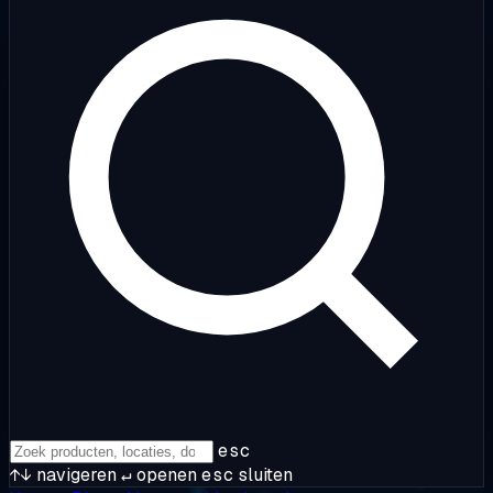
esc
↑↓
navigeren
↵
openen
esc
sluiten