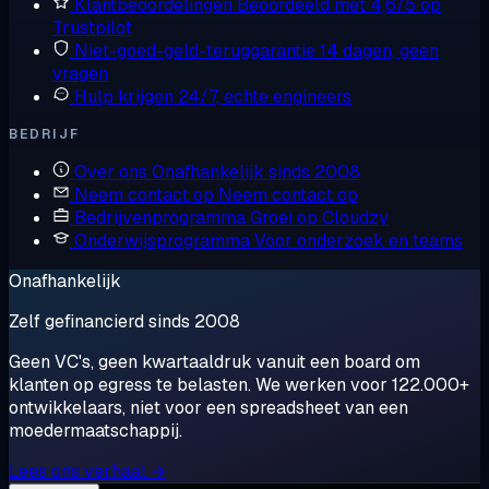
Klantbeoordelingen
Beoordeeld met 4,6/5 op
Trustpilot
Niet-goed-geld-teruggarantie
14 dagen, geen
vragen
Hulp krijgen
24/7, echte engineers
BEDRIJF
Over ons
Onafhankelijk sinds 2008
Neem contact op
Neem contact op
Bedrijvenprogramma
Groei op Cloudzy
Onderwijsprogramma
Voor onderzoek en teams
Onafhankelijk
Zelf gefinancierd sinds 2008
Geen VC's, geen kwartaaldruk vanuit een board om
klanten op egress te belasten. We werken voor 122.000+
ontwikkelaars, niet voor een spreadsheet van een
moedermaatschappij.
Lees ons verhaal →