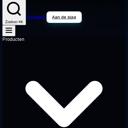
Inloggen
Aan de slag
⌘K
Zoeken
Producten