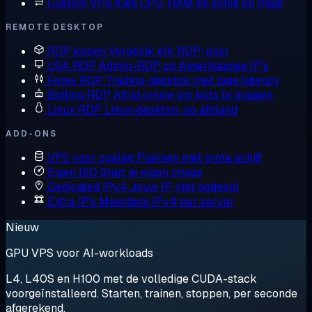
Custom VPS
Kies CPU, RAM en schijf op maat
REMOTE DESKTOP
RDP kopen
Vergelijk elk RDP-plan
USA RDP
Admin-RDP op Amerikaanse IP's
Forex RDP
Trading-desktop met lage latency
Botting RDP
Altijd online om bots te draaien
Linux RDP
Linux-desktop, op afstand
ADD-ONS
VPS voor opslag
Plannen met grote schijf
Eigen ISO
Start je eigen image
Dedicated IPv4
Jouw IP, niet gedeeld
Extra IP's
Meerdere IPv4 per server
Nieuw
GPU VPS voor AI-workloads
L4, L40S en H100 met de volledige CUDA-stack
voorgeïnstalleerd. Starten, trainen, stoppen, per seconde
afgerekend.