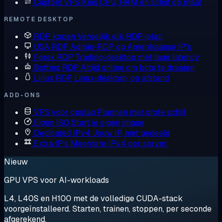
Custom VPS
Kies CPU, RAM en schijf op maat
REMOTE DESKTOP
RDP kopen
Vergelijk elk RDP-plan
USA RDP
Admin-RDP op Amerikaanse IP's
Forex RDP
Trading-desktop met lage latency
Botting RDP
Altijd online om bots te draaien
Linux RDP
Linux-desktop, op afstand
ADD-ONS
VPS voor opslag
Plannen met grote schijf
Eigen ISO
Start je eigen image
Dedicated IPv4
Jouw IP, niet gedeeld
Extra IP's
Meerdere IPv4 per server
Nieuw
GPU VPS voor AI-workloads
L4, L40S en H100 met de volledige CUDA-stack
voorgeïnstalleerd. Starten, trainen, stoppen, per seconde
afgerekend.