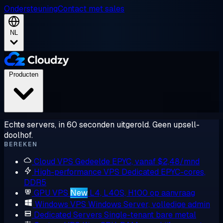
Ondersteuning
Contact met sales
NL
Producten
Echte servers, in 60 seconden uitgerold. Geen upsell-
doolhof.
BEREKEN
Cloud VPS
Gedeelde EPYC, vanaf $2,48/mnd
High-performance VPS
Dedicated EPYC-cores,
DDR5
GPU VPS
New
L4, L40S, H100 op aanvraag
Windows VPS
Windows Server, volledige admin
Dedicated Servers
Single-tenant bare metal