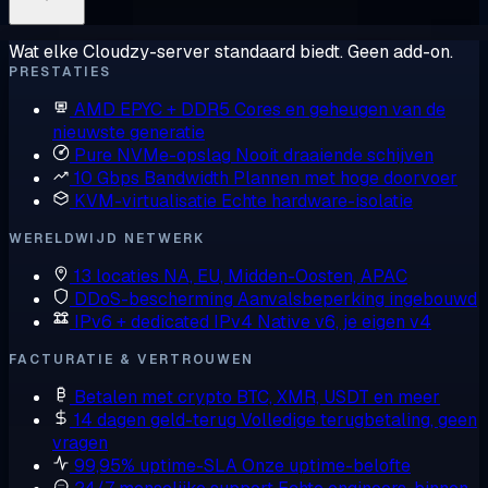
Wat elke Cloudzy-server standaard biedt. Geen add-on.
PRESTATIES
AMD EPYC + DDR5
Cores en geheugen van de
nieuwste generatie
Pure NVMe-opslag
Nooit draaiende schijven
10 Gbps Bandwidth
Plannen met hoge doorvoer
KVM-virtualisatie
Echte hardware-isolatie
WERELDWIJD NETWERK
13 locaties
NA, EU, Midden-Oosten, APAC
DDoS-bescherming
Aanvalsbeperking ingebouwd
IPv6 + dedicated IPv4
Native v6, je eigen v4
FACTURATIE & VERTROUWEN
Betalen met crypto
BTC, XMR, USDT en meer
14 dagen geld-terug
Volledige terugbetaling, geen
vragen
99,95% uptime-SLA
Onze uptime-belofte