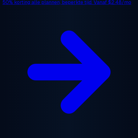
50% korting
alle plannen, beperkte tijd. Vanaf
$2.48/mo