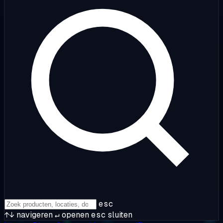
esc
↑↓
navigeren
↵
openen
esc
sluiten