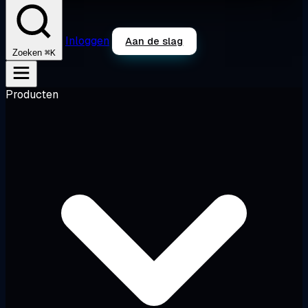
Inloggen
Aan de slag
⌘K
Zoeken
Producten