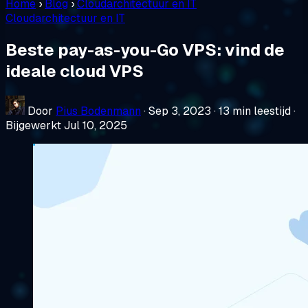
Home
›
Blog
›
Cloudarchitectuur en IT
Cloudarchitectuur en IT
Beste pay-as-you-Go VPS: vind de
ideale cloud VPS
Door
Pius Bodenmann
·
Sep 3, 2023
·
13 min leestijd
·
Bijgewerkt Jul 10, 2025