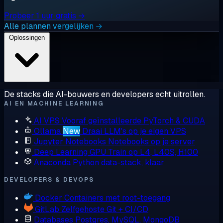
Probeer 1 uur gratis →
Alle plannen vergelijken →
Oplossingen
De stacks die AI-bouwers en developers echt uitrollen.
AI EN MACHINE LEARNING
AI VPS
Vooraf geïnstalleerde PyTorch & CUDA
Ollama
New
Draai LLM's op je eigen VPS
Jupyter Notebooks
Notebooks op je server
Deep Learning GPU
Train op L4, L40S, H100
Anaconda
Python data-stack, klaar
DEVELOPERS & DEVOPS
Docker
Containers met root-toegang
GitLab
Zelfgehoste Git + CI/CD
Databases
Postgres, MySQL, MongoDB