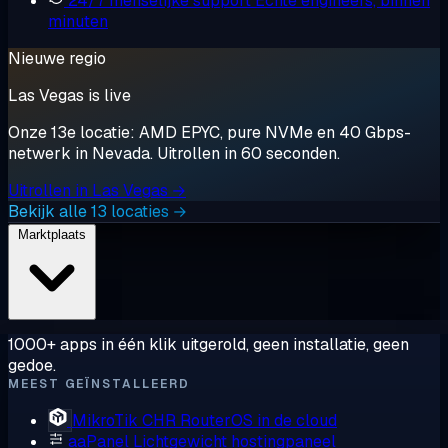
24/7 menselijke support
Echte engineers, binnen
minuten
Nieuwe regio
Las Vegas is live
Onze 13e locatie: AMD EPYC, pure NVMe en 40 Gbps-
netwerk in Nevada. Uitrollen in 60 seconden.
Uitrollen in Las Vegas →
Bekijk alle 13 locaties →
Marktplaats
1000+ apps in één klik uitgerold, geen installatie, geen
gedoe.
MEEST GEÏNSTALLEERD
MikroTik CHR
RouterOS in de cloud
aaPanel
Lichtgewicht hostingpaneel