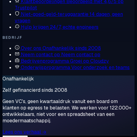
Klantbeoordelingen
Beoordeeld met 4,6/5 op
Trustpilot
Niet-goed-geld-teruggarantie
14 dagen, geen
vragen
Hulp krijgen
24/7, echte engineers
BEDRIJF
Over ons
Onafhankelijk sinds 2008
Neem contact op
Neem contact op
Bedrijvenprogramma
Groei op Cloudzy
Onderwijsprogramma
Voor onderzoek en teams
Onafhankelijk
Zelf gefinancierd sinds 2008
Geen VC's, geen kwartaaldruk vanuit een board om
klanten op egress te belasten. We werken voor 122.000+
ontwikkelaars, niet voor een spreadsheet van een
moedermaatschappij.
Lees ons verhaal →