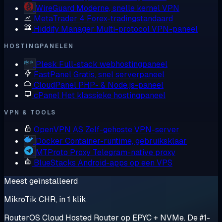
WireGuard
Moderne, snelle kernel VPN
MetaTrader 4
Forex-tradingstandaard
Hiddify Manager
Multi-protocol VPN-paneel
HOSTINGPANELEN
Plesk
Full-stack webhostingpaneel
FastPanel
Gratis, snel serverpaneel
CloudPanel
PHP- & Node.js-paneel
cPanel
Het klassieke hostingpaneel
VPN & TOOLS
OpenVPN AS
Zelf-gehoste VPN-server
Docker
Container-runtime, gebruiksklaar
MTProto Proxy
Telegram-native proxy
BlueStacks
Android-apps op een VPS
Meest geïnstalleerd
MikroTik CHR, in 1 klik
RouterOS Cloud Hosted Router op EPYC + NVMe. De #1-