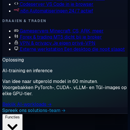
Codeserver
VS Code in je browser
n8n
Automatiseringen 24/7 actief
DRAAIEN & TRADEN
Gameservers
Minecraft, CS, ARK, meer
Forex & trading
MT5 dicht bij je broker
VPN & privacy
Je eigen privé-VPN
Externe werkstation
Een desktop die nooit slaapt
Oplossing
AI-training en inference
Van idee naar uitgerold model in 60 minuten.
Voorgebakken PyTorch-, CUDA-, vLLM- en TGI-images op
elke GPU-tier.
Bekijk AI-workloads →
Spreek ons solutions-team →
Functies