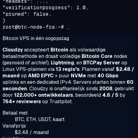
"headers": ...,
"verificationprogress": 1.0,
"pruned": false,
}
root@btc-node-fra:~#
_
Bitcoin VPS in één oogopslag
Cloudzy
accepteert
Bitcoin
als volwaardige
betaalmethode en draait volledige
Bitcoin Core
nodes
(gesnoeid of archief),
Lightning
, en
BTCPay Server
op
Linux VPS-plannen via
13 regio's
. Plannen vanaf
$2.48 /
maand
op
AMD EPYC
+ puur
NVMe
met
40 Gbps
uplinks en een dedicated IPv4. Servers starten binnen
60
seconden
. Cloudzy is onafhankelijk sinds
2008
, gebruikt
door
122.000+ ontwikkelaars
, beoordeeld
4.6 / 5
by
764+ reviewers
op Trustpilot.
Betaal met
BTC, ETH, USDT, kaart
Vanafprijs
$2.48 / maand