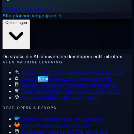
Probeer 1 uur gratis →
Alle plannen vergelijken →
Oplossingen
De stacks die AI-bouwers en developers echt uitrollen.
AI EN MACHINE LEARNING
AI VPS
Vooraf geïnstalleerde PyTorch & CUDA
Ollama
New
Draai LLM's op je eigen VPS
Jupyter Notebooks
Notebooks op je server
Deep Learning GPU
Train op L4, L40S, H100
Anaconda
Python data-stack, klaar
DEVELOPERS & DEVOPS
Docker
Containers met root-toegang
GitLab
Zelfgehoste Git + CI/CD
Databases
Postgres, MySQL, MongoDB