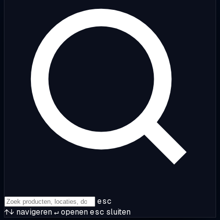
esc
↑↓
navigeren
↵
openen
esc
sluiten