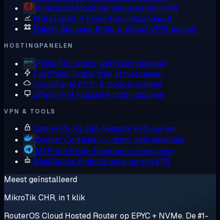
WireGuard
Moderne, snelle kernel VPN
MetaTrader 4
Forex-tradingstandaard
Hiddify Manager
Multi-protocol VPN-paneel
HOSTINGPANELEN
Plesk
Full-stack webhostingpaneel
FastPanel
Gratis, snel serverpaneel
CloudPanel
PHP- & Node.js-paneel
cPanel
Het klassieke hostingpaneel
VPN & TOOLS
OpenVPN AS
Zelf-gehoste VPN-server
Docker
Container-runtime, gebruiksklaar
MTProto Proxy
Telegram-native proxy
BlueStacks
Android-apps op een VPS
Meest geïnstalleerd
MikroTik CHR, in 1 klik
RouterOS Cloud Hosted Router op EPYC + NVMe. De #1-