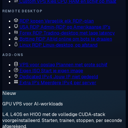
Custom VPS
Kies CPU, RAM en schijf op maat
REMOTE DESKTOP
RDP kopen
Vergelijk elk RDP-plan
USA RDP
Admin-RDP op Amerikaanse IP's
Forex RDP
Trading-desktop met lage latency
Botting RDP
Altijd online om bots te draaien
Linux RDP
Linux-desktop, op afstand
ADD-ONS
VPS voor opslag
Plannen met grote schijf
Eigen ISO
Start je eigen image
Dedicated IPv4
Jouw IP, niet gedeeld
Extra IP's
Meerdere IPv4 per server
Nieuw
GPU VPS voor AI-workloads
L4, L40S en H100 met de volledige CUDA-stack
voorgeïnstalleerd. Starten, trainen, stoppen, per seconde
afgerekend.