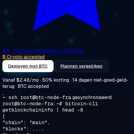
4.6
· 764 beoordelingen op Trustpilot
₿
Crypto accepted
Deployen met BTC
Plannen vergelijken
Vanaf
$2.48/mo
· 50% korting · 14 dagen niet-goed-geld-
terug · BTC accepted
~ ssh root@btc-node-fra
gesynchroniseerd
root@btc-node-fra:~#
bitcoin-cli
getblockchaininfo | head -8
{
"chain": "main",
"blocks": ...,