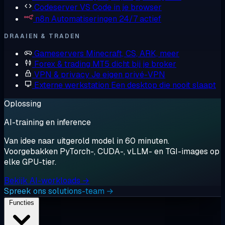
Codeserver
VS Code in je browser
n8n
Automatiseringen 24/7 actief
DRAAIEN & TRADEN
Gameservers
Minecraft, CS, ARK, meer
Forex & trading
MT5 dicht bij je broker
VPN & privacy
Je eigen privé-VPN
Externe werkstation
Een desktop die nooit slaapt
Oplossing
AI-training en inference
Van idee naar uitgerold model in 60 minuten.
Voorgebakken PyTorch-, CUDA-, vLLM- en TGI-images op
elke GPU-tier.
Bekijk AI-workloads →
Spreek ons solutions-team →
Functies