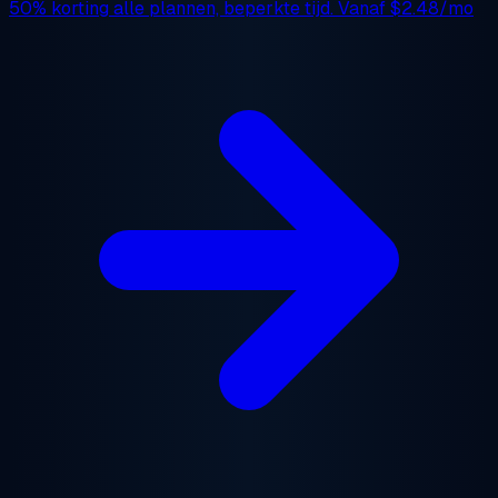
50% korting
alle plannen, beperkte tijd. Vanaf
$2.48/mo