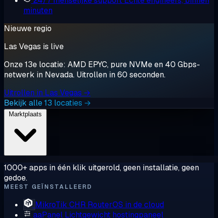
24/7 menselijke support
Echte engineers, binnen
minuten
Nieuwe regio
Las Vegas is live
Onze 13e locatie: AMD EPYC, pure NVMe en 40 Gbps-
netwerk in Nevada. Uitrollen in 60 seconden.
Uitrollen in Las Vegas →
Bekijk alle 13 locaties →
Marktplaats
1000+ apps in één klik uitgerold, geen installatie, geen
gedoe.
MEEST GEÏNSTALLEERD
MikroTik CHR
RouterOS in de cloud
aaPanel
Lichtgewicht hostingpaneel