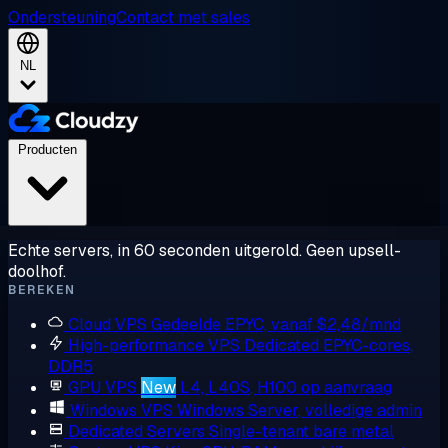
Ondersteuning
Contact met sales
NL
Producten
Echte servers, in 60 seconden uitgerold. Geen upsell-
doolhof.
BEREKEN
Cloud VPS
Gedeelde EPYC, vanaf $2,48/mnd
High-performance VPS
Dedicated EPYC-cores,
DDR5
GPU VPS
New
L4, L40S, H100 op aanvraag
Windows VPS
Windows Server, volledige admin
Dedicated Servers
Single-tenant bare metal