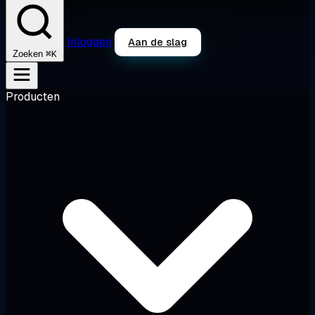
Inloggen
Aan de slag
⌘K
Zoeken
Producten