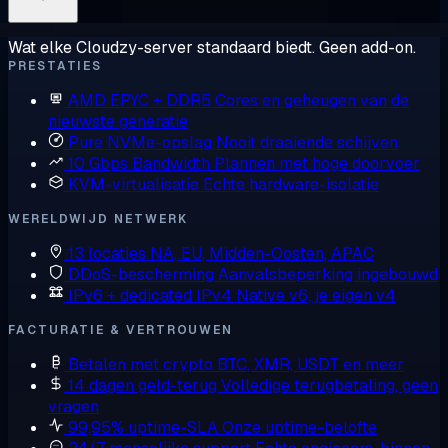
Wat elke Cloudzy-server standaard biedt. Geen add-on.
PRESTATIES
AMD EPYC + DDR5
Cores en geheugen van de
nieuwste generatie
Pure NVMe-opslag
Nooit draaiende schijven
10 Gbps Bandwidth
Plannen met hoge doorvoer
KVM-virtualisatie
Echte hardware-isolatie
WERELDWIJD NETWERK
13 locaties
NA, EU, Midden-Oosten, APAC
DDoS-bescherming
Aanvalsbeperking ingebouwd
IPv6 + dedicated IPv4
Native v6, je eigen v4
FACTURATIE & VERTROUWEN
Betalen met crypto
BTC, XMR, USDT en meer
14 dagen geld-terug
Volledige terugbetaling, geen
vragen
99,95% uptime-SLA
Onze uptime-belofte