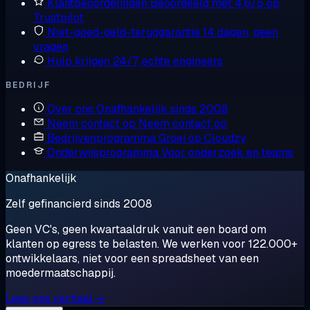
Klantbeoordelingen
Beoordeeld met 4,6/5 op
Trustpilot
Niet-goed-geld-teruggarantie
14 dagen, geen
vragen
Hulp krijgen
24/7, echte engineers
BEDRIJF
Over ons
Onafhankelijk sinds 2008
Neem contact op
Neem contact op
Bedrijvenprogramma
Groei op Cloudzy
Onderwijsprogramma
Voor onderzoek en teams
Onafhankelijk
Zelf gefinancierd sinds 2008
Geen VC's, geen kwartaaldruk vanuit een board om
klanten op egress te belasten. We werken voor 122.000+
ontwikkelaars, niet voor een spreadsheet van een
moedermaatschappij.
Lees ons verhaal →