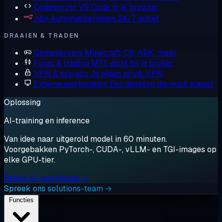
Codeserver
VS Code in je browser
n8n
Automatiseringen 24/7 actief
DRAAIEN & TRADEN
Gameservers
Minecraft, CS, ARK, meer
Forex & trading
MT5 dicht bij je broker
VPN & privacy
Je eigen privé-VPN
Externe werkstation
Een desktop die nooit slaapt
Oplossing
AI-training en inference
Van idee naar uitgerold model in 60 minuten.
Voorgebakken PyTorch-, CUDA-, vLLM- en TGI-images op
elke GPU-tier.
Bekijk AI-workloads →
Spreek ons solutions-team →
Functies