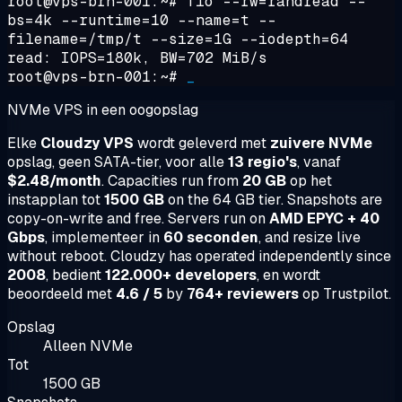
root@vps-brn-001:~#
fio --rw=randread --
bs=4k --runtime=10 --name=t --
filename=/tmp/t --size=1G --iodepth=64
read: IOPS=180k, BW=702 MiB/s
root@vps-brn-001:~#
_
NVMe VPS in een oogopslag
Elke
Cloudzy VPS
wordt geleverd met
zuivere NVMe
opslag, geen SATA-tier, voor alle
13 regio's
, vanaf
$2.48/month
. Capacities run from
20 GB
op het
instapplan tot
1500 GB
on the 64 GB tier. Snapshots are
copy-on-write and free. Servers run on
AMD EPYC + 40
Gbps
, implementeer in
60 seconden
, and resize live
without reboot. Cloudzy has operated independently since
2008
, bedient
122.000+ developers
, en wordt
beoordeeld met
4.6 / 5
by
764+ reviewers
op Trustpilot.
Opslag
Alleen NVMe
Tot
1500 GB