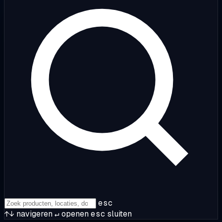
esc
↑↓
navigeren
↵
openen
esc
sluiten