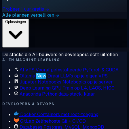
Probeer 1 uur gratis →
Alle plannen vergelijken →
Oplossingen
De stacks die AI-bouwers en developers echt uitrollen.
AI EN MACHINE LEARNING
AI VPS
Vooraf geïnstalleerde PyTorch & CUDA
Ollama
New
Draai LLM's op je eigen VPS
Jupyter Notebooks
Notebooks op je server
Deep Learning GPU
Train op L4, L40S, H100
Anaconda
Python data-stack, klaar
DEVELOPERS & DEVOPS
Docker
Containers met root-toegang
GitLab
Zelfgehoste Git + CI/CD
Databases
Postgres, MySQL, MongoDB