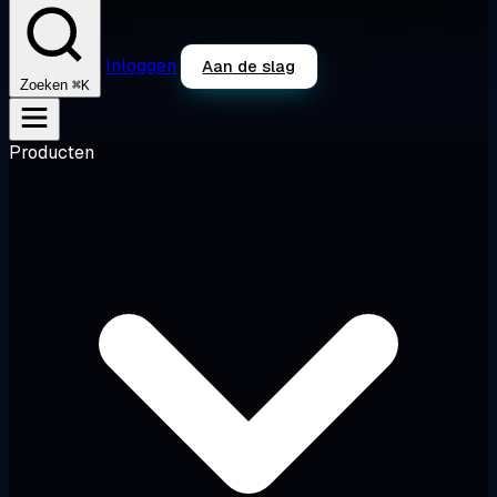
Inloggen
Aan de slag
⌘K
Zoeken
Producten