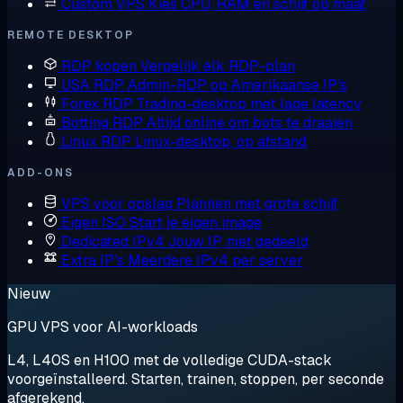
Custom VPS
Kies CPU, RAM en schijf op maat
REMOTE DESKTOP
RDP kopen
Vergelijk elk RDP-plan
USA RDP
Admin-RDP op Amerikaanse IP's
Forex RDP
Trading-desktop met lage latency
Botting RDP
Altijd online om bots te draaien
Linux RDP
Linux-desktop, op afstand
ADD-ONS
VPS voor opslag
Plannen met grote schijf
Eigen ISO
Start je eigen image
Dedicated IPv4
Jouw IP, niet gedeeld
Extra IP's
Meerdere IPv4 per server
Nieuw
GPU VPS voor AI-workloads
L4, L40S en H100 met de volledige CUDA-stack
voorgeïnstalleerd. Starten, trainen, stoppen, per seconde
afgerekend.