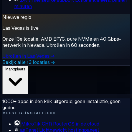
24/7 menselijke support
Echte engineers, binnen
minuten
Nieuwe regio
Las Vegas is live
Onze 13e locatie: AMD EPYC, pure NVMe en 40 Gbps-
netwerk in Nevada. Uitrollen in 60 seconden.
Uitrollen in Las Vegas →
Bekijk alle 13 locaties →
Marktplaats
1000+ apps in één klik uitgerold, geen installatie, geen
gedoe.
MEEST GEÏNSTALLEERD
MikroTik CHR
RouterOS in de cloud
aaPanel
Lichtgewicht hostingpaneel