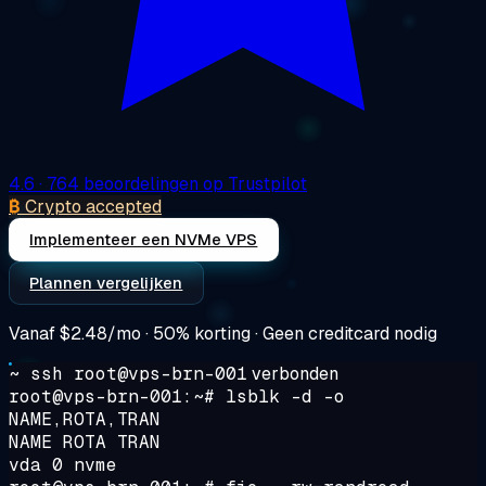
4.6
· 764 beoordelingen op Trustpilot
₿
Crypto accepted
Implementeer een NVMe VPS
Plannen vergelijken
Vanaf
$2.48/mo
· 50% korting · Geen creditcard nodig
~ ssh root@vps-brn-001
verbonden
root@vps-brn-001:~#
lsblk -d -o
NAME,ROTA,TRAN
NAME ROTA TRAN
vda 0 nvme