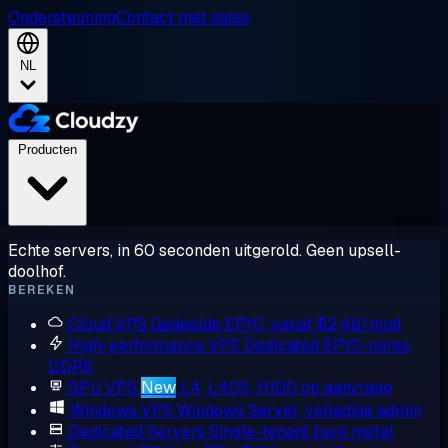
Ondersteuning
Contact met sales
NL
Producten
Echte servers, in 60 seconden uitgerold. Geen upsell-
doolhof.
BEREKEN
Cloud VPS
Gedeelde EPYC, vanaf $2,48/mnd
High-performance VPS
Dedicated EPYC-cores,
DDR5
GPU VPS
New
L4, L40S, H100 op aanvraag
Windows VPS
Windows Server, volledige admin
Dedicated Servers
Single-tenant bare metal