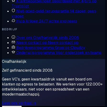
Klantbeoordelingen
Beoordeeld met 4,6/5 op
Trustpilot
Niet-goed-geld-teruggarantie
14 dagen, geen
vragen
Hulp krijgen
24/7, echte engineers
BEDRIJF
Over ons
Onafhankelijk sinds 2008
Neem contact op
Neem contact op
Bedrijvenprogramma
Groei op Cloudzy
Onderwijsprogramma
Voor onderzoek en teams
Onafhankelijk
Zelf gefinancierd sinds 2008
Geen VC's, geen kwartaaldruk vanuit een board om
klanten op egress te belasten. We werken voor 122.000+
ontwikkelaars, niet voor een spreadsheet van een
moedermaatschappij.
Lees ons verhaal →