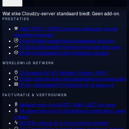
Wat elke Cloudzy-server standaard biedt. Geen add-on.
PRESTATIES
AMD EPYC + DDR5
Cores en geheugen van de
nieuwste generatie
Pure NVMe-opslag
Nooit draaiende schijven
10 Gbps Bandwidth
Plannen met hoge doorvoer
KVM-virtualisatie
Echte hardware-isolatie
WERELDWIJD NETWERK
13 locaties
NA, EU, Midden-Oosten, APAC
DDoS-bescherming
Aanvalsbeperking ingebouwd
IPv6 + dedicated IPv4
Native v6, je eigen v4
FACTURATIE & VERTROUWEN
Betalen met crypto
BTC, XMR, USDT en meer
14 dagen geld-terug
Volledige terugbetaling, geen
vragen
99,95% uptime-SLA
Onze uptime-belofte