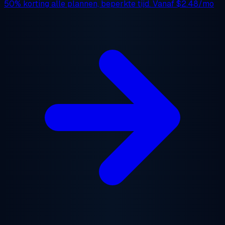
50% korting
alle plannen, beperkte tijd. Vanaf
$2.48/mo