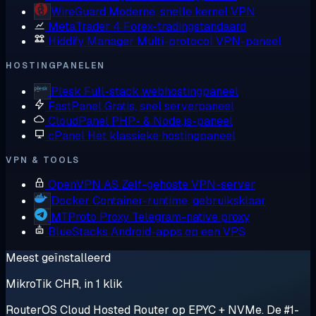
WireGuard
Moderne, snelle kernel VPN
MetaTrader 4
Forex-tradingstandaard
Hiddify Manager
Multi-protocol VPN-paneel
HOSTINGPANELEN
Plesk
Full-stack webhostingpaneel
FastPanel
Gratis, snel serverpaneel
CloudPanel
PHP- & Node.js-paneel
cPanel
Het klassieke hostingpaneel
VPN & TOOLS
OpenVPN AS
Zelf-gehoste VPN-server
Docker
Container-runtime, gebruiksklaar
MTProto Proxy
Telegram-native proxy
BlueStacks
Android-apps op een VPS
Meest geïnstalleerd
MikroTik CHR, in 1 klik
RouterOS Cloud Hosted Router op EPYC + NVMe. De #1-