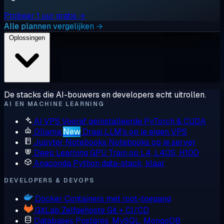
Probeer 1 uur gratis →
Alle plannen vergelijken →
Oplossingen
De stacks die AI-bouwers en developers echt uitrollen.
AI EN MACHINE LEARNING
AI VPS
Vooraf geïnstalleerde PyTorch & CUDA
Ollama
New
Draai LLM's op je eigen VPS
Jupyter Notebooks
Notebooks op je server
Deep Learning GPU
Train op L4, L40S, H100
Anaconda
Python data-stack, klaar
DEVELOPERS & DEVOPS
Docker
Containers met root-toegang
GitLab
Zelfgehoste Git + CI/CD
Databases
Postgres, MySQL, MongoDB