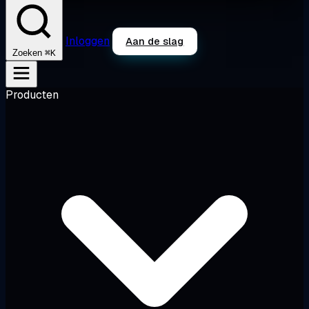
Inloggen
Aan de slag
⌘K
Zoeken
Producten