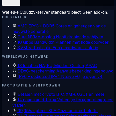
Wat elke Cloudzy-server standaard biedt. Geen add-on.
PRESTATIES
AMD EPYC + DDR5
Cores en geheugen van de
nieuwste generatie
Pure NVMe-opslag
Nooit draaiende schijven
10 Gbps Bandwidth
Plannen met hoge doorvoer
KVM-virtualisatie
Echte hardware-isolatie
WERELDWIJD NETWERK
13 locaties
NA, EU, Midden-Oosten, APAC
DDoS-bescherming
Aanvalsbeperking ingebouwd
IPv6 + dedicated IPv4
Native v6, je eigen v4
FACTURATIE & VERTROUWEN
Betalen met crypto
BTC, XMR, USDT en meer
14 dagen geld-terug
Volledige terugbetaling, geen
vragen
99,95% uptime-SLA
Onze uptime-belofte