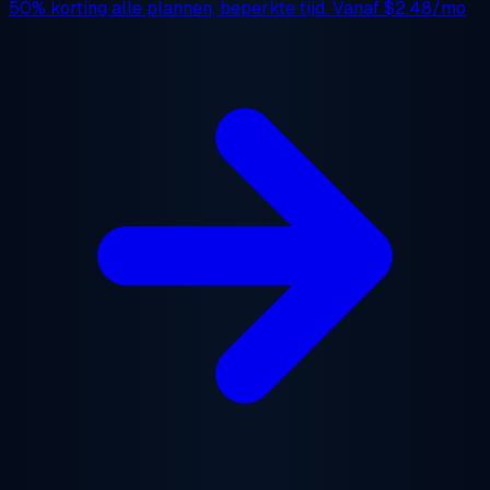
50% korting
alle plannen, beperkte tijd. Vanaf
$2.48/mo