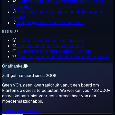
Klantbeoordelingen
Beoordeeld met 4,6/5 op
Trustpilot
Niet-goed-geld-teruggarantie
14 dagen, geen
vragen
Hulp krijgen
24/7, echte engineers
BEDRIJF
Over ons
Onafhankelijk sinds 2008
Neem contact op
Neem contact op
Bedrijvenprogramma
Groei op Cloudzy
Onderwijsprogramma
Voor onderzoek en teams
Onafhankelijk
Zelf gefinancierd sinds 2008
Geen VC's, geen kwartaaldruk vanuit een board om
klanten op egress te belasten. We werken voor 122.000+
ontwikkelaars, niet voor een spreadsheet van een
moedermaatschappij.
Lees ons verhaal →