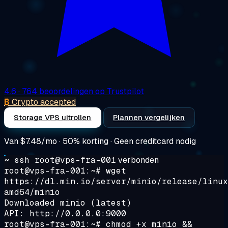
4.6
· 764 beoordelingen op Trustpilot
₿
Crypto accepted
Storage VPS uitrollen
Plannen vergelijken
Van
$7.48/mo
· 50% korting · Geen creditcard nodig
~ ssh root@vps-fra-001
verbonden
root@vps-fra-001:~#
wget
https://dl.min.io/server/minio/release/linux
amd64/minio
Downloaded minio (latest)
API: http://0.0.0.0:9000
root@vps-fra-001:~#
chmod +x minio &&