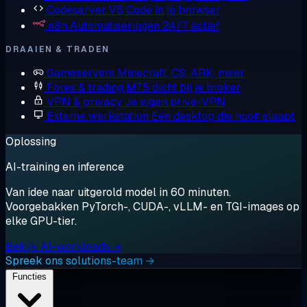
Codeserver
VS Code in je browser
n8n
Automatiseringen 24/7 actief
DRAAIEN & TRADEN
Gameservers
Minecraft, CS, ARK, meer
Forex & trading
MT5 dicht bij je broker
VPN & privacy
Je eigen privé-VPN
Externe werkstation
Een desktop die nooit slaapt
Oplossing
AI-training en inference
Van idee naar uitgerold model in 60 minuten.
Voorgebakken PyTorch-, CUDA-, vLLM- en TGI-images op
elke GPU-tier.
Bekijk AI-workloads →
Spreek ons solutions-team →
Functies