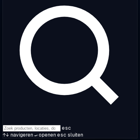
esc
↑↓
navigeren
↵
openen
esc
sluiten