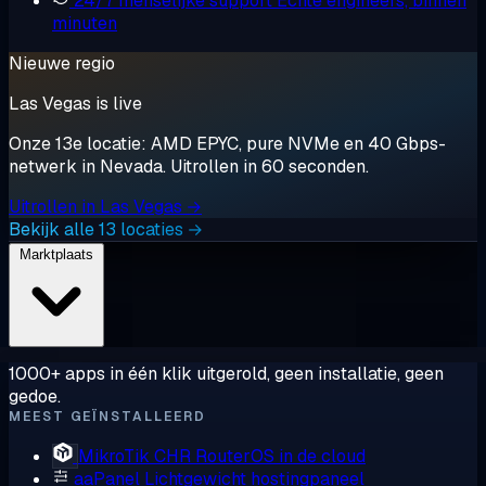
24/7 menselijke support
Echte engineers, binnen
minuten
Nieuwe regio
Las Vegas is live
Onze 13e locatie: AMD EPYC, pure NVMe en 40 Gbps-
netwerk in Nevada. Uitrollen in 60 seconden.
Uitrollen in Las Vegas →
Bekijk alle 13 locaties →
Marktplaats
1000+ apps in één klik uitgerold, geen installatie, geen
gedoe.
MEEST GEÏNSTALLEERD
MikroTik CHR
RouterOS in de cloud
aaPanel
Lichtgewicht hostingpaneel