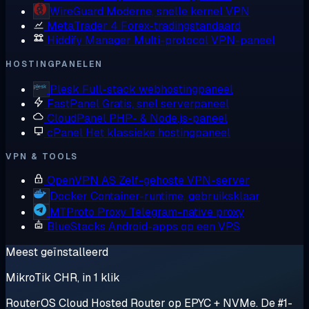
WireGuard
Moderne, snelle kernel VPN
MetaTrader 4
Forex-tradingstandaard
Hiddify Manager
Multi-protocol VPN-paneel
HOSTINGPANELEN
Plesk
Full-stack webhostingpaneel
FastPanel
Gratis, snel serverpaneel
CloudPanel
PHP- & Node.js-paneel
cPanel
Het klassieke hostingpaneel
VPN & TOOLS
OpenVPN AS
Zelf-gehoste VPN-server
Docker
Container-runtime, gebruiksklaar
MTProto Proxy
Telegram-native proxy
BlueStacks
Android-apps op een VPS
Meest geïnstalleerd
MikroTik CHR, in 1 klik
RouterOS Cloud Hosted Router op EPYC + NVMe. De #1-