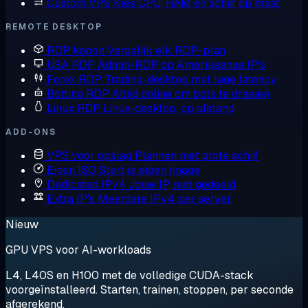
Custom VPS
Kies CPU, RAM en schijf op maat
REMOTE DESKTOP
RDP kopen
Vergelijk elk RDP-plan
USA RDP
Admin-RDP op Amerikaanse IP's
Forex RDP
Trading-desktop met lage latency
Botting RDP
Altijd online om bots te draaien
Linux RDP
Linux-desktop, op afstand
ADD-ONS
VPS voor opslag
Plannen met grote schijf
Eigen ISO
Start je eigen image
Dedicated IPv4
Jouw IP, niet gedeeld
Extra IP's
Meerdere IPv4 per server
Nieuw
GPU VPS voor AI-workloads
L4, L40S en H100 met de volledige CUDA-stack
voorgeïnstalleerd. Starten, trainen, stoppen, per seconde
afgerekend.