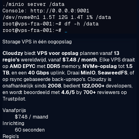
./minio server /data
Console: http://0.0.0.0:9001
/dev/nvme0n1 1.5T 12G 1.4T 1% /data
root@vps-fra-001:~#
df -h /data
root@vps-fra-001:~#
_
Storage VPS in één oogopslag
Cloudzy
biedt
VPS voor opslag
plannen vanaf
13
regio's
wereldwijd, vanaf
$7.48 / month
. Elke VPS draait
op
AMD EPYC
met
DDR5
memory,
NVMe-opslag
tot
1.5
TB
, en een
40 Gbps
uplink. Draai
MinIO
,
SeaweedFS
, of
op rsync gebaseerde back-uprepo's. Cloudzy is
onafhankelijk sinds
2008
, bedient
122,000+
developers,
en wordt beoordeeld met
4.6/5
by
700+
reviewers op
Trustpilot.
Vanafprijs
$7.48 / maand
Inrichting
60 seconden
Regio's