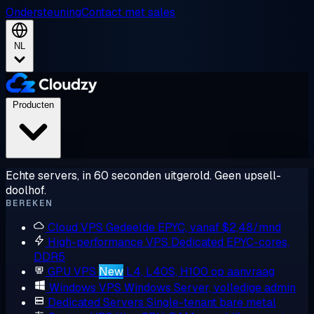
Ondersteuning
Contact met sales
NL
Producten
Echte servers, in 60 seconden uitgerold. Geen upsell-
doolhof.
BEREKEN
Cloud VPS
Gedeelde EPYC, vanaf $2,48/mnd
High-performance VPS
Dedicated EPYC-cores,
DDR5
GPU VPS
New
L4, L40S, H100 op aanvraag
Windows VPS
Windows Server, volledige admin
Dedicated Servers
Single-tenant bare metal