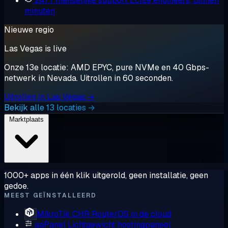
24/7 menselijke support
Echte engineers, binnen
minuten
Nieuwe regio
Las Vegas is live
Onze 13e locatie: AMD EPYC, pure NVMe en 40 Gbps-
netwerk in Nevada. Uitrollen in 60 seconden.
Uitrollen in Las Vegas →
Bekijk alle 13 locaties →
Marktplaats
1000+ apps in één klik uitgerold, geen installatie, geen
gedoe.
MEEST GEÏNSTALLEERD
MikroTik CHR
RouterOS in de cloud
aaPanel
Lichtgewicht hostingpaneel