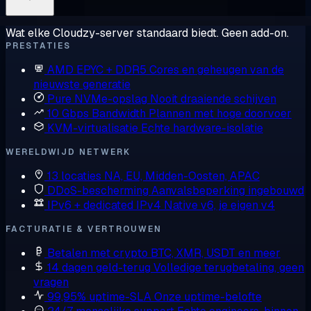
Wat elke Cloudzy-server standaard biedt. Geen add-on.
PRESTATIES
AMD EPYC + DDR5
Cores en geheugen van de
nieuwste generatie
Pure NVMe-opslag
Nooit draaiende schijven
10 Gbps Bandwidth
Plannen met hoge doorvoer
KVM-virtualisatie
Echte hardware-isolatie
WERELDWIJD NETWERK
13 locaties
NA, EU, Midden-Oosten, APAC
DDoS-bescherming
Aanvalsbeperking ingebouwd
IPv6 + dedicated IPv4
Native v6, je eigen v4
FACTURATIE & VERTROUWEN
Betalen met crypto
BTC, XMR, USDT en meer
14 dagen geld-terug
Volledige terugbetaling, geen
vragen
99,95% uptime-SLA
Onze uptime-belofte