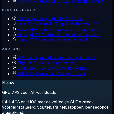
Custom VPS
Kies CPU, RAM en schijf op maat
REMOTE DESKTOP
RDP kopen
Vergelijk elk RDP-plan
USA RDP
Admin-RDP op Amerikaanse IP's
Forex RDP
Trading-desktop met lage latency
Botting RDP
Altijd online om bots te draaien
Linux RDP
Linux-desktop, op afstand
ADD-ONS
VPS voor opslag
Plannen met grote schijf
Eigen ISO
Start je eigen image
Dedicated IPv4
Jouw IP, niet gedeeld
Extra IP's
Meerdere IPv4 per server
Nieuw
GPU VPS voor AI-workloads
L4, L40S en H100 met de volledige CUDA-stack
voorgeïnstalleerd. Starten, trainen, stoppen, per seconde
afgerekend.