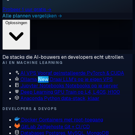
Probeer 1 uur gratis →
Alle plannen vergelijken →
Oplossingen
De stacks die AI-bouwers en developers echt uitrollen.
AI EN MACHINE LEARNING
AI VPS
Vooraf geïnstalleerde PyTorch & CUDA
Ollama
New
Draai LLM's op je eigen VPS
Jupyter Notebooks
Notebooks op je server
Deep Learning GPU
Train op L4, L40S, H100
Anaconda
Python data-stack, klaar
DEVELOPERS & DEVOPS
Docker
Containers met root-toegang
GitLab
Zelfgehoste Git + CI/CD
Databases
Postgres, MySQL, MongoDB