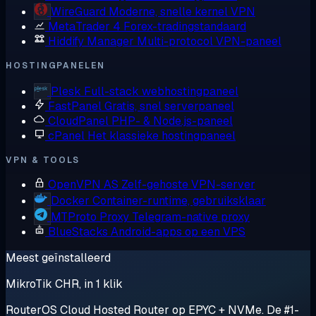
WireGuard
Moderne, snelle kernel VPN
MetaTrader 4
Forex-tradingstandaard
Hiddify Manager
Multi-protocol VPN-paneel
HOSTINGPANELEN
Plesk
Full-stack webhostingpaneel
FastPanel
Gratis, snel serverpaneel
CloudPanel
PHP- & Node.js-paneel
cPanel
Het klassieke hostingpaneel
VPN & TOOLS
OpenVPN AS
Zelf-gehoste VPN-server
Docker
Container-runtime, gebruiksklaar
MTProto Proxy
Telegram-native proxy
BlueStacks
Android-apps op een VPS
Meest geïnstalleerd
MikroTik CHR, in 1 klik
RouterOS Cloud Hosted Router op EPYC + NVMe. De #1-