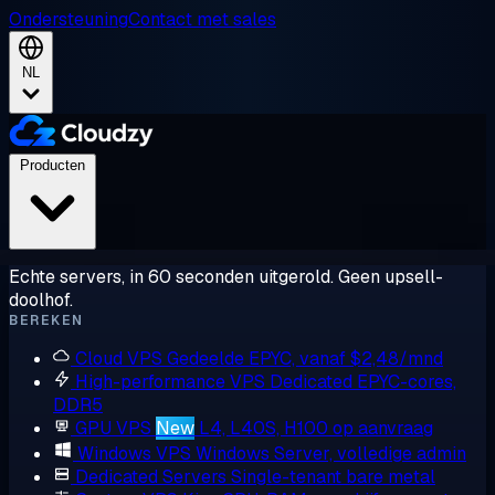
Ondersteuning
Contact met sales
NL
Producten
Echte servers, in 60 seconden uitgerold. Geen upsell-
doolhof.
BEREKEN
Cloud VPS
Gedeelde EPYC, vanaf $2,48/mnd
High-performance VPS
Dedicated EPYC-cores,
DDR5
GPU VPS
New
L4, L40S, H100 op aanvraag
Windows VPS
Windows Server, volledige admin
Dedicated Servers
Single-tenant bare metal