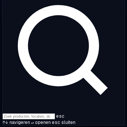
esc
↑↓
navigeren
↵
openen
esc
sluiten