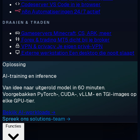
Codeserver
VS Code in je browser
n8n
Automatiseringen 24/7 actief
DRAAIEN & TRADEN
Gameservers
Minecraft, CS, ARK, meer
Forex & trading
MT5 dicht bij je broker
VPN & privacy
Je eigen privé-VPN
Externe werkstation
Een desktop die nooit slaapt
Oplossing
AI-training en inference
Van idee naar uitgerold model in 60 minuten.
Voorgebakken PyTorch-, CUDA-, vLLM- en TGI-images op
elke GPU-tier.
Bekijk AI-workloads →
Spreek ons solutions-team →
Functies