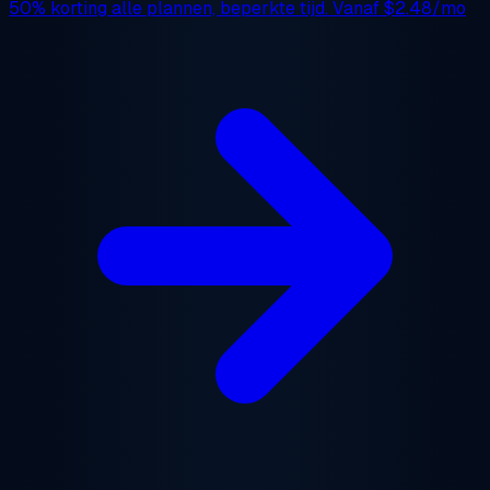
50% korting
alle plannen, beperkte tijd. Vanaf
$2.48/mo