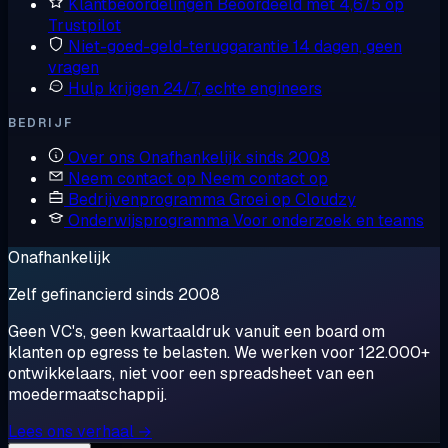
Klantbeoordelingen
Beoordeeld met 4,6/5 op
Trustpilot
Niet-goed-geld-teruggarantie
14 dagen, geen
vragen
Hulp krijgen
24/7, echte engineers
BEDRIJF
Over ons
Onafhankelijk sinds 2008
Neem contact op
Neem contact op
Bedrijvenprogramma
Groei op Cloudzy
Onderwijsprogramma
Voor onderzoek en teams
Onafhankelijk
Zelf gefinancierd sinds 2008
Geen VC's, geen kwartaaldruk vanuit een board om
klanten op egress te belasten. We werken voor 122.000+
ontwikkelaars, niet voor een spreadsheet van een
moedermaatschappij.
Lees ons verhaal →