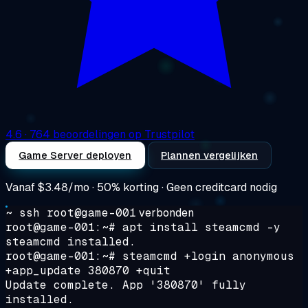
4.6
· 764 beoordelingen op Trustpilot
Game Server deployen
Plannen vergelijken
Vanaf
$3.48/mo
· 50% korting · Geen creditcard nodig
~ ssh root@game-001
verbonden
root@game-001:~# apt install steamcmd -y
steamcmd installed.
root@game-001:~# steamcmd +login anonymous
+app_update 380870 +quit
Update complete. App '380870' fully
installed.