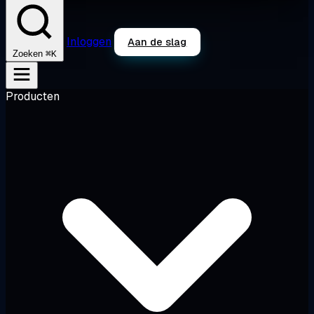
Inloggen
Aan de slag
⌘K
Zoeken
Producten