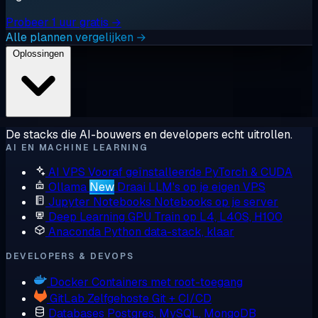
Probeer 1 uur gratis →
Alle plannen vergelijken →
Oplossingen
De stacks die AI-bouwers en developers echt uitrollen.
AI EN MACHINE LEARNING
AI VPS
Vooraf geïnstalleerde PyTorch & CUDA
Ollama
New
Draai LLM's op je eigen VPS
Jupyter Notebooks
Notebooks op je server
Deep Learning GPU
Train op L4, L40S, H100
Anaconda
Python data-stack, klaar
DEVELOPERS & DEVOPS
Docker
Containers met root-toegang
GitLab
Zelfgehoste Git + CI/CD
Databases
Postgres, MySQL, MongoDB