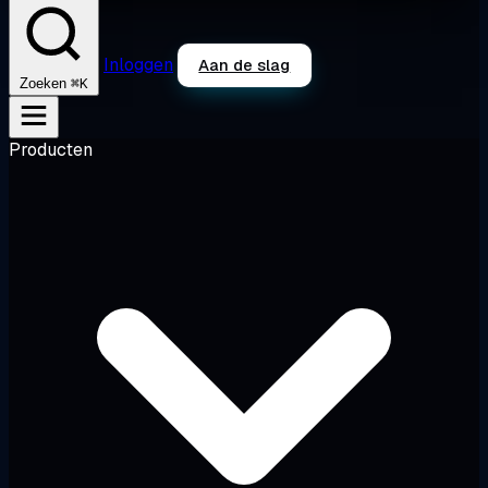
Inloggen
Aan de slag
⌘K
Zoeken
Producten