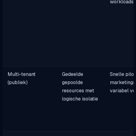
workloads
Multi-tenant
Gedeelde
Snelle pilot
(publiek)
gepoolde
marketingsi
resources met
variabel v
logische isolatie