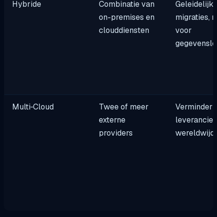
Hybride
Combinatie van
Geleidelijk
on-premises en
migraties, r
clouddiensten
voor
gegevenslo
Multi‑Cloud
Twee of meer
Verminderi
externe
leverancier
providers
wereldwijd