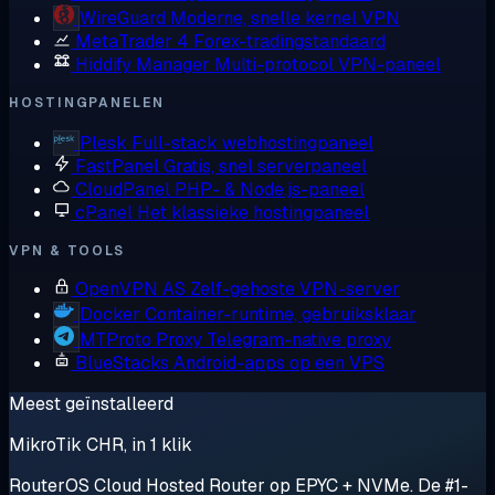
WireGuard
Moderne, snelle kernel VPN
MetaTrader 4
Forex-tradingstandaard
Hiddify Manager
Multi-protocol VPN-paneel
HOSTINGPANELEN
Plesk
Full-stack webhostingpaneel
FastPanel
Gratis, snel serverpaneel
CloudPanel
PHP- & Node.js-paneel
cPanel
Het klassieke hostingpaneel
VPN & TOOLS
OpenVPN AS
Zelf-gehoste VPN-server
Docker
Container-runtime, gebruiksklaar
MTProto Proxy
Telegram-native proxy
BlueStacks
Android-apps op een VPS
Meest geïnstalleerd
MikroTik CHR, in 1 klik
RouterOS Cloud Hosted Router op EPYC + NVMe. De #1-