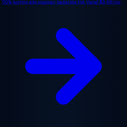
50% korting
alle plannen, beperkte tijd. Vanaf
$2.48/mo