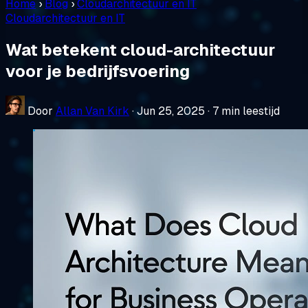
Home
›
Blog
›
Cloudarchitectuur en IT
Cloudarchitectuur en IT
Wat betekent cloud-architectuur
voor je bedrijfsvoering
Door
Allan Van Kirk
·
Jun 25, 2025
·
7 min leestijd