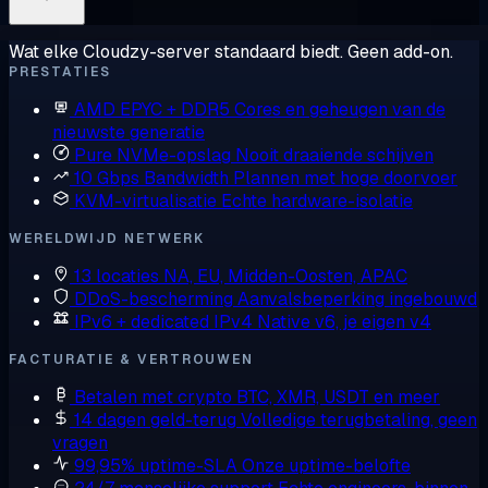
Wat elke Cloudzy-server standaard biedt. Geen add-on.
PRESTATIES
AMD EPYC + DDR5
Cores en geheugen van de
nieuwste generatie
Pure NVMe-opslag
Nooit draaiende schijven
10 Gbps Bandwidth
Plannen met hoge doorvoer
KVM-virtualisatie
Echte hardware-isolatie
WERELDWIJD NETWERK
13 locaties
NA, EU, Midden-Oosten, APAC
DDoS-bescherming
Aanvalsbeperking ingebouwd
IPv6 + dedicated IPv4
Native v6, je eigen v4
FACTURATIE & VERTROUWEN
Betalen met crypto
BTC, XMR, USDT en meer
14 dagen geld-terug
Volledige terugbetaling, geen
vragen
99,95% uptime-SLA
Onze uptime-belofte