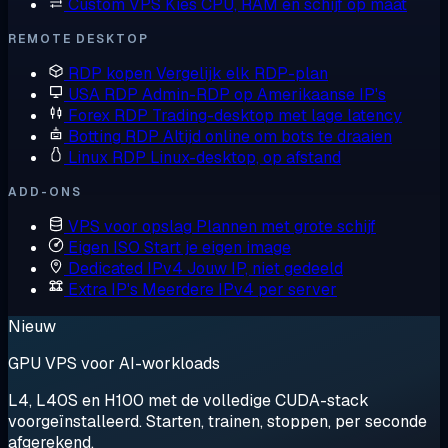
Custom VPS
Kies CPU, RAM en schijf op maat
REMOTE DESKTOP
RDP kopen
Vergelijk elk RDP-plan
USA RDP
Admin-RDP op Amerikaanse IP's
Forex RDP
Trading-desktop met lage latency
Botting RDP
Altijd online om bots te draaien
Linux RDP
Linux-desktop, op afstand
ADD-ONS
VPS voor opslag
Plannen met grote schijf
Eigen ISO
Start je eigen image
Dedicated IPv4
Jouw IP, niet gedeeld
Extra IP's
Meerdere IPv4 per server
Nieuw
GPU VPS voor AI-workloads
L4, L40S en H100 met de volledige CUDA-stack
voorgeïnstalleerd. Starten, trainen, stoppen, per seconde
afgerekend.