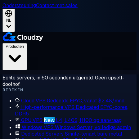
Ondersteuning
Contact met sales
NL
Producten
Echte servers, in 60 seconden uitgerold. Geen upsell-
doolhof.
BEREKEN
Cloud VPS
Gedeelde EPYC, vanaf $2,48/mnd
High-performance VPS
Dedicated EPYC-cores,
DDR5
GPU VPS
New
L4, L40S, H100 op aanvraag
Windows VPS
Windows Server, volledige admin
Dedicated Servers
Single-tenant bare metal