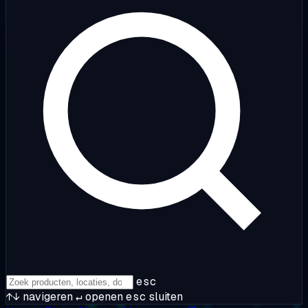
esc
↑↓
navigeren
↵
openen
esc
sluiten