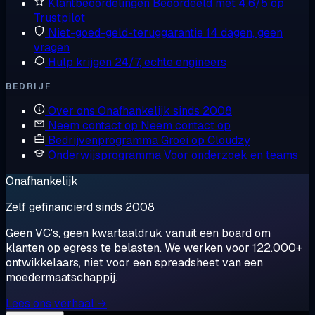
Klantbeoordelingen
Beoordeeld met 4,6/5 op
Trustpilot
Niet-goed-geld-teruggarantie
14 dagen, geen
vragen
Hulp krijgen
24/7, echte engineers
BEDRIJF
Over ons
Onafhankelijk sinds 2008
Neem contact op
Neem contact op
Bedrijvenprogramma
Groei op Cloudzy
Onderwijsprogramma
Voor onderzoek en teams
Onafhankelijk
Zelf gefinancierd sinds 2008
Geen VC's, geen kwartaaldruk vanuit een board om
klanten op egress te belasten. We werken voor 122.000+
ontwikkelaars, niet voor een spreadsheet van een
moedermaatschappij.
Lees ons verhaal →