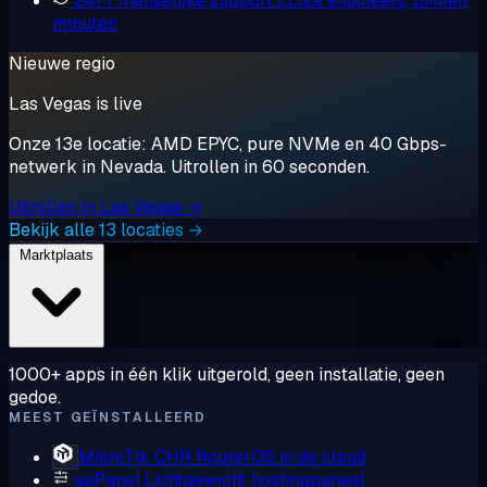
24/7 menselijke support
Echte engineers, binnen
minuten
Nieuwe regio
Las Vegas is live
Onze 13e locatie: AMD EPYC, pure NVMe en 40 Gbps-
netwerk in Nevada. Uitrollen in 60 seconden.
Uitrollen in Las Vegas →
Bekijk alle 13 locaties →
Marktplaats
1000+ apps in één klik uitgerold, geen installatie, geen
gedoe.
MEEST GEÏNSTALLEERD
MikroTik CHR
RouterOS in de cloud
aaPanel
Lichtgewicht hostingpaneel