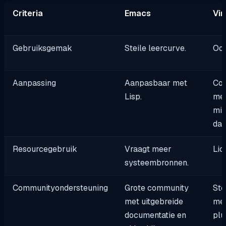
Criteria
Emacs
Vi
Gebruiksgemak
Steile leercurve.
Ook
Aanpassing
Aanpasbaar met
Con
Lisp.
met
min
dan
Resourcegebruik
Vraagt meer
Lic
systeembronnen.
Communityondersteuning
Grote community
Ste
met uitgebreide
met
documentatie en
plu