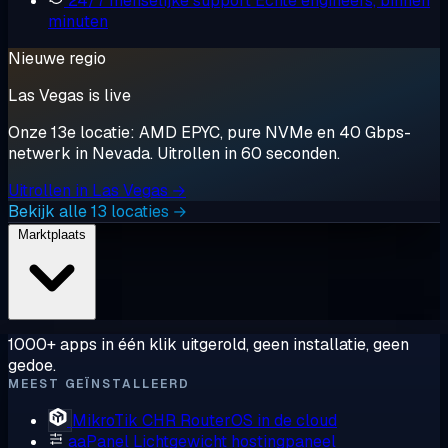
24/7 menselijke support
Echte engineers, binnen
minuten
Nieuwe regio
Las Vegas is live
Onze 13e locatie: AMD EPYC, pure NVMe en 40 Gbps-
netwerk in Nevada. Uitrollen in 60 seconden.
Uitrollen in Las Vegas →
Bekijk alle 13 locaties →
Marktplaats
1000+ apps in één klik uitgerold, geen installatie, geen
gedoe.
MEEST GEÏNSTALLEERD
MikroTik CHR
RouterOS in de cloud
aaPanel
Lichtgewicht hostingpaneel