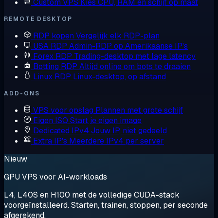
Custom VPS
Kies CPU, RAM en schijf op maat
REMOTE DESKTOP
RDP kopen
Vergelijk elk RDP-plan
USA RDP
Admin-RDP op Amerikaanse IP's
Forex RDP
Trading-desktop met lage latency
Botting RDP
Altijd online om bots te draaien
Linux RDP
Linux-desktop, op afstand
ADD-ONS
VPS voor opslag
Plannen met grote schijf
Eigen ISO
Start je eigen image
Dedicated IPv4
Jouw IP, niet gedeeld
Extra IP's
Meerdere IPv4 per server
Nieuw
GPU VPS voor AI-workloads
L4, L40S en H100 met de volledige CUDA-stack
voorgeïnstalleerd. Starten, trainen, stoppen, per seconde
afgerekend.