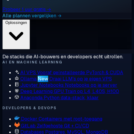
Probeer 1 uur gratis →
Alle plannen vergelijken →
Oplossingen
De stacks die AI-bouwers en developers echt uitrollen.
AI EN MACHINE LEARNING
AI VPS
Vooraf geïnstalleerde PyTorch & CUDA
Ollama
New
Draai LLM's op je eigen VPS
Jupyter Notebooks
Notebooks op je server
Deep Learning GPU
Train op L4, L40S, H100
Anaconda
Python data-stack, klaar
DEVELOPERS & DEVOPS
Docker
Containers met root-toegang
GitLab
Zelfgehoste Git + CI/CD
Databases
Postgres, MySQL, MongoDB