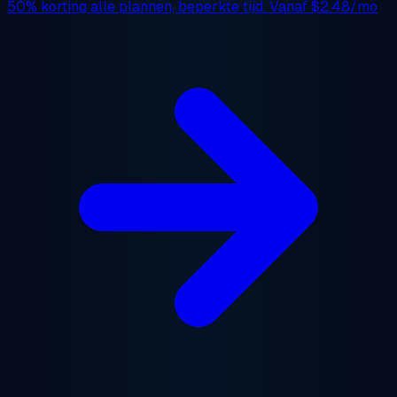
50% korting
alle plannen, beperkte tijd. Vanaf
$2.48/mo