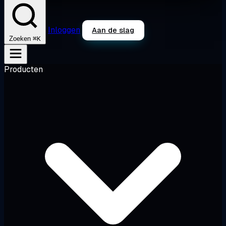
Inloggen
Aan de slag
⌘K
Zoeken
Producten