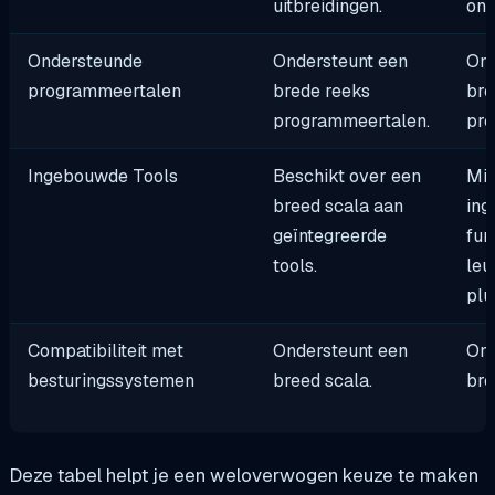
uitbreidingen.
ond
Ondersteunde
Ondersteunt een
Ond
programmeertalen
brede reeks
bre
programmeertalen.
pro
Ingebouwde Tools
Beschikt over een
Mi
breed scala aan
in
geïntegreerde
fun
tools.
leu
plu
Compatibiliteit met
Ondersteunt een
Ond
besturingssystemen
breed scala.
bre
Deze tabel helpt je een weloverwogen keuze te maken