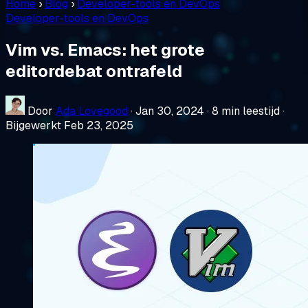
Home
›
Blog
›
Developer-tools en DevOps
Developer-tools en DevOps
Vim vs. Emacs: het grote
editordebat ontrafeld
Door
Ada Lovegood
·
Jan 30, 2024
·
8 min leestijd
·
Bijgewerkt Feb 23, 2025