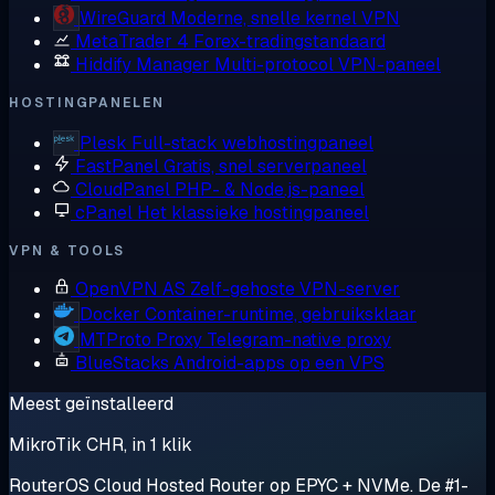
WireGuard
Moderne, snelle kernel VPN
MetaTrader 4
Forex-tradingstandaard
Hiddify Manager
Multi-protocol VPN-paneel
HOSTINGPANELEN
Plesk
Full-stack webhostingpaneel
FastPanel
Gratis, snel serverpaneel
CloudPanel
PHP- & Node.js-paneel
cPanel
Het klassieke hostingpaneel
VPN & TOOLS
OpenVPN AS
Zelf-gehoste VPN-server
Docker
Container-runtime, gebruiksklaar
MTProto Proxy
Telegram-native proxy
BlueStacks
Android-apps op een VPS
Meest geïnstalleerd
MikroTik CHR, in 1 klik
RouterOS Cloud Hosted Router op EPYC + NVMe. De #1-