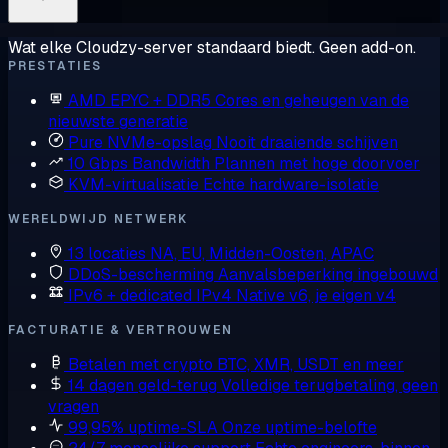
Wat elke Cloudzy-server standaard biedt. Geen add-on.
PRESTATIES
AMD EPYC + DDR5
Cores en geheugen van de
nieuwste generatie
Pure NVMe-opslag
Nooit draaiende schijven
10 Gbps Bandwidth
Plannen met hoge doorvoer
KVM-virtualisatie
Echte hardware-isolatie
WERELDWIJD NETWERK
13 locaties
NA, EU, Midden-Oosten, APAC
DDoS-bescherming
Aanvalsbeperking ingebouwd
IPv6 + dedicated IPv4
Native v6, je eigen v4
FACTURATIE & VERTROUWEN
Betalen met crypto
BTC, XMR, USDT en meer
14 dagen geld-terug
Volledige terugbetaling, geen
vragen
99,95% uptime-SLA
Onze uptime-belofte