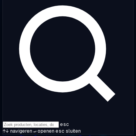
esc
↑↓
navigeren
↵
openen
esc
sluiten