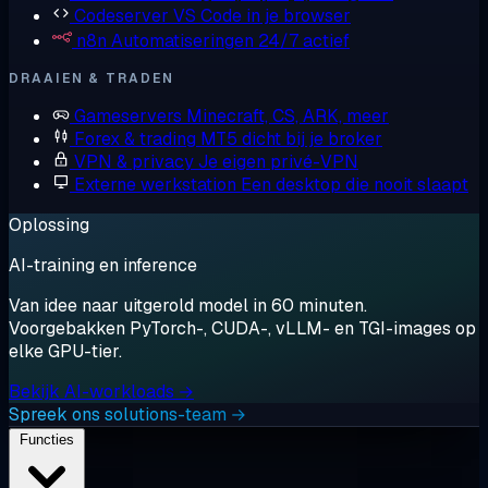
Codeserver
VS Code in je browser
n8n
Automatiseringen 24/7 actief
DRAAIEN & TRADEN
Gameservers
Minecraft, CS, ARK, meer
Forex & trading
MT5 dicht bij je broker
VPN & privacy
Je eigen privé-VPN
Externe werkstation
Een desktop die nooit slaapt
Oplossing
AI-training en inference
Van idee naar uitgerold model in 60 minuten.
Voorgebakken PyTorch-, CUDA-, vLLM- en TGI-images op
elke GPU-tier.
Bekijk AI-workloads →
Spreek ons solutions-team →
Functies