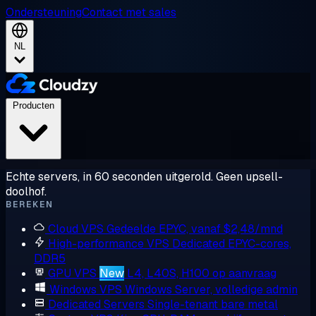
Ondersteuning
Contact met sales
NL
Producten
Echte servers, in 60 seconden uitgerold. Geen upsell-
doolhof.
BEREKEN
Cloud VPS
Gedeelde EPYC, vanaf $2,48/mnd
High-performance VPS
Dedicated EPYC-cores,
DDR5
GPU VPS
New
L4, L40S, H100 op aanvraag
Windows VPS
Windows Server, volledige admin
Dedicated Servers
Single-tenant bare metal