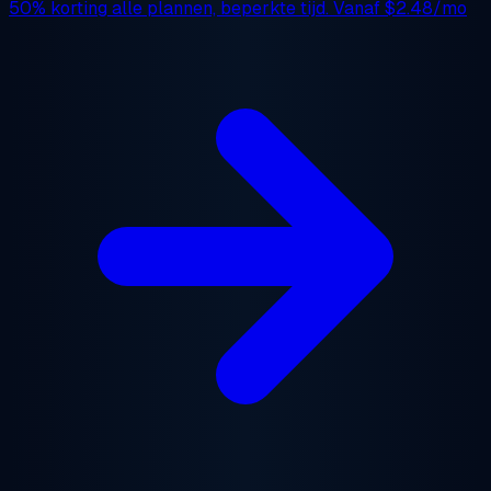
50% korting
alle plannen, beperkte tijd. Vanaf
$2.48/mo