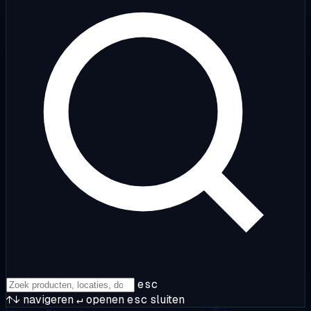
esc
↑↓
navigeren
↵
openen
esc
sluiten