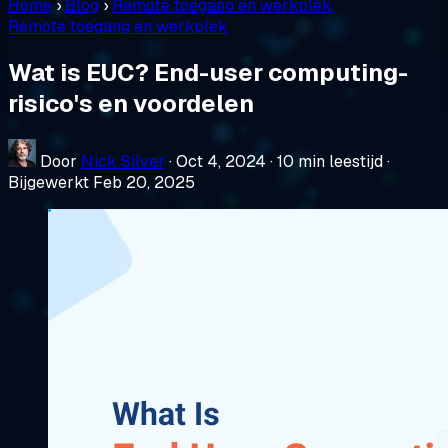
Home
›
Blog
›
Remote toegang en werkplek
Remote toegang en werkplek
Wat is EUC? End-user computing-
risico's en voordelen
Door
Nick Silver
·
Oct 4, 2024
·
10 min leestijd
·
Bijgewerkt Feb 20, 2025