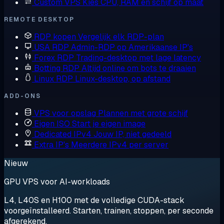
Custom VPS
Kies CPU, RAM en schijf op maat
REMOTE DESKTOP
RDP kopen
Vergelijk elk RDP-plan
USA RDP
Admin-RDP op Amerikaanse IP's
Forex RDP
Trading-desktop met lage latency
Botting RDP
Altijd online om bots te draaien
Linux RDP
Linux-desktop, op afstand
ADD-ONS
VPS voor opslag
Plannen met grote schijf
Eigen ISO
Start je eigen image
Dedicated IPv4
Jouw IP, niet gedeeld
Extra IP's
Meerdere IPv4 per server
Nieuw
GPU VPS voor AI-workloads
L4, L40S en H100 met de volledige CUDA-stack
voorgeïnstalleerd. Starten, trainen, stoppen, per seconde
afgerekend.