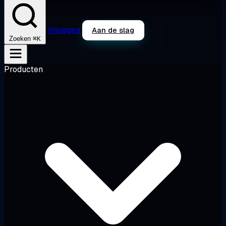
Inloggen
Aan de slag
⌘K
Zoeken
Producten