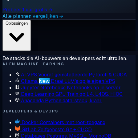
Probeer 1 uur gratis →
Alle plannen vergelijken →
Oplossingen
De stacks die AI-bouwers en developers echt uitrollen.
AI EN MACHINE LEARNING
AI VPS
Vooraf geïnstalleerde PyTorch & CUDA
Ollama
New
Draai LLM's op je eigen VPS
Jupyter Notebooks
Notebooks op je server
Deep Learning GPU
Train op L4, L40S, H100
Anaconda
Python data-stack, klaar
DEVELOPERS & DEVOPS
Docker
Containers met root-toegang
GitLab
Zelfgehoste Git + CI/CD
Databases
Postgres, MySQL, MongoDB