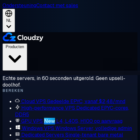
Ondersteuning
Contact met sales
NL
Producten
Echte servers, in 60 seconden uitgerold. Geen upsell-
doolhof.
BEREKEN
Cloud VPS
Gedeelde EPYC, vanaf $2,48/mnd
High-performance VPS
Dedicated EPYC-cores,
DDR5
GPU VPS
New
L4, L40S, H100 op aanvraag
Windows VPS
Windows Server, volledige admin
Dedicated Servers
Single-tenant bare metal