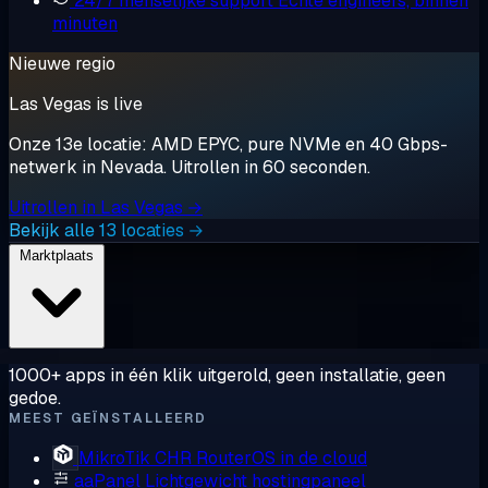
24/7 menselijke support
Echte engineers, binnen
minuten
Nieuwe regio
Las Vegas is live
Onze 13e locatie: AMD EPYC, pure NVMe en 40 Gbps-
netwerk in Nevada. Uitrollen in 60 seconden.
Uitrollen in Las Vegas →
Bekijk alle 13 locaties →
Marktplaats
1000+ apps in één klik uitgerold, geen installatie, geen
gedoe.
MEEST GEÏNSTALLEERD
MikroTik CHR
RouterOS in de cloud
aaPanel
Lichtgewicht hostingpaneel