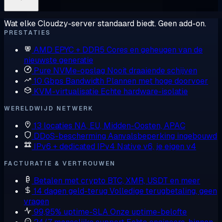
Wat elke Cloudzy-server standaard biedt. Geen add-on.
PRESTATIES
AMD EPYC + DDR5
Cores en geheugen van de
nieuwste generatie
Pure NVMe-opslag
Nooit draaiende schijven
10 Gbps Bandwidth
Plannen met hoge doorvoer
KVM-virtualisatie
Echte hardware-isolatie
WERELDWIJD NETWERK
13 locaties
NA, EU, Midden-Oosten, APAC
DDoS-bescherming
Aanvalsbeperking ingebouwd
IPv6 + dedicated IPv4
Native v6, je eigen v4
FACTURATIE & VERTROUWEN
Betalen met crypto
BTC, XMR, USDT en meer
14 dagen geld-terug
Volledige terugbetaling, geen
vragen
99,95% uptime-SLA
Onze uptime-belofte