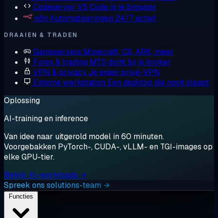
Codeserver
VS Code in je browser
n8n
Automatiseringen 24/7 actief
DRAAIEN & TRADEN
Gameservers
Minecraft, CS, ARK, meer
Forex & trading
MT5 dicht bij je broker
VPN & privacy
Je eigen privé-VPN
Externe werkstation
Een desktop die nooit slaapt
Oplossing
AI-training en inference
Van idee naar uitgerold model in 60 minuten.
Voorgebakken PyTorch-, CUDA-, vLLM- en TGI-images op
elke GPU-tier.
Bekijk AI-workloads →
Spreek ons solutions-team →
Functies