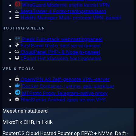
WireGuard
Moderne, snelle kernel VPN
MetaTrader 4
Forex-tradingstandaard
Hiddify Manager
Multi-protocol VPN-paneel
HOSTINGPANELEN
Plesk
Full-stack webhostingpaneel
FastPanel
Gratis, snel serverpaneel
CloudPanel
PHP- & Node.js-paneel
cPanel
Het klassieke hostingpaneel
VPN & TOOLS
OpenVPN AS
Zelf-gehoste VPN-server
Docker
Container-runtime, gebruiksklaar
MTProto Proxy
Telegram-native proxy
BlueStacks
Android-apps op een VPS
Meest geïnstalleerd
MikroTik CHR, in 1 klik
RouterOS Cloud Hosted Router op EPYC + NVMe. De #1-