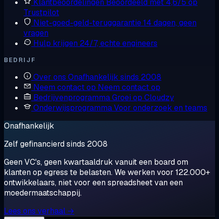
Klantbeoordelingen
Beoordeeld met 4,6/5 op
Trustpilot
Niet-goed-geld-teruggarantie
14 dagen, geen
vragen
Hulp krijgen
24/7, echte engineers
BEDRIJF
Over ons
Onafhankelijk sinds 2008
Neem contact op
Neem contact op
Bedrijvenprogramma
Groei op Cloudzy
Onderwijsprogramma
Voor onderzoek en teams
Onafhankelijk
Zelf gefinancierd sinds 2008
Geen VC's, geen kwartaaldruk vanuit een board om
klanten op egress te belasten. We werken voor 122.000+
ontwikkelaars, niet voor een spreadsheet van een
moedermaatschappij.
Lees ons verhaal →