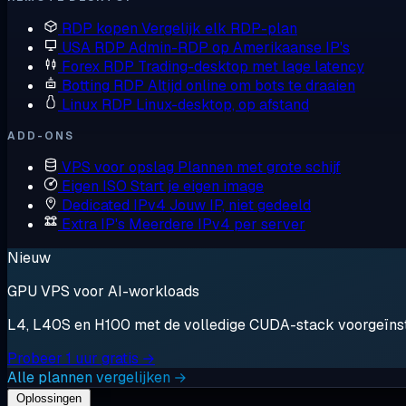
RDP kopen
Vergelijk elk RDP-plan
USA RDP
Admin-RDP op Amerikaanse IP's
Forex RDP
Trading-desktop met lage latency
Botting RDP
Altijd online om bots te draaien
Linux RDP
Linux-desktop, op afstand
ADD-ONS
VPS voor opslag
Plannen met grote schijf
Eigen ISO
Start je eigen image
Dedicated IPv4
Jouw IP, niet gedeeld
Extra IP's
Meerdere IPv4 per server
Nieuw
GPU VPS voor AI-workloads
L4, L40S en H100 met de volledige CUDA-stack voorgeïnstal
Probeer 1 uur gratis →
Alle plannen vergelijken →
Oplossingen