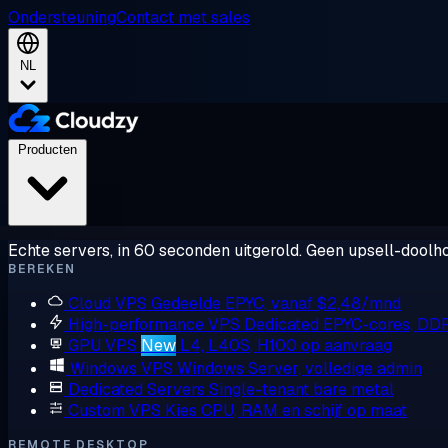
Ondersteuning
Contact met sales
NL
Producten
Echte servers, in 60 seconden uitgerold. Geen upsell-doolho
BEREKEN
Cloud VPS
Gedeelde EPYC, vanaf $2,48/mnd
High-performance VPS
Dedicated EPYC-cores, DD
GPU VPS
New
L4, L40S, H100 op aanvraag
Windows VPS
Windows Server, volledige admin
Dedicated Servers
Single-tenant bare metal
Custom VPS
Kies CPU, RAM en schijf op maat
REMOTE DESKTOP