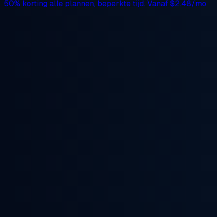
50% korting
alle plannen, beperkte tijd. Vanaf
$2.48/mo