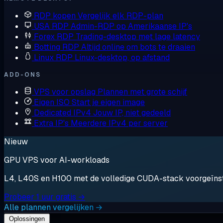
RDP kopen
Vergelijk elk RDP-plan
USA RDP
Admin-RDP op Amerikaanse IP's
Forex RDP
Trading-desktop met lage latency
Botting RDP
Altijd online om bots te draaien
Linux RDP
Linux-desktop, op afstand
ADD-ONS
VPS voor opslag
Plannen met grote schijf
Eigen ISO
Start je eigen image
Dedicated IPv4
Jouw IP, niet gedeeld
Extra IP's
Meerdere IPv4 per server
Nieuw
GPU VPS voor AI-workloads
L4, L40S en H100 met de volledige CUDA-stack voorgeïnstal
Probeer 1 uur gratis →
Alle plannen vergelijken →
Oplossingen