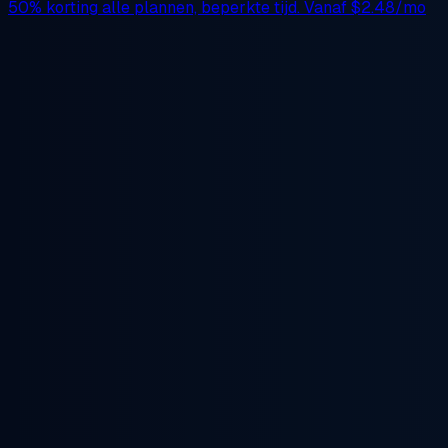
50% korting
alle plannen, beperkte tijd. Vanaf
$2.48/mo