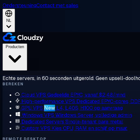
Ondersteuning
Contact met sales
NL
Producten
Echte servers, in 60 seconden uitgerold. Geen upsell-doolho
BEREKEN
Cloud VPS
Gedeelde EPYC, vanaf $2,48/mnd
High-performance VPS
Dedicated EPYC-cores, DD
GPU VPS
New
L4, L40S, H100 op aanvraag
Windows VPS
Windows Server, volledige admin
Dedicated Servers
Single-tenant bare metal
Custom VPS
Kies CPU, RAM en schijf op maat
REMOTE DESKTOP