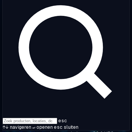
esc
↑↓
navigeren
↵
openen
esc
sluiten