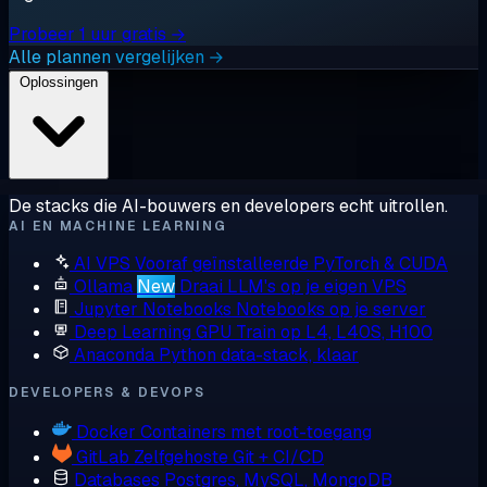
Probeer 1 uur gratis →
Alle plannen vergelijken →
Oplossingen
De stacks die AI-bouwers en developers echt uitrollen.
AI EN MACHINE LEARNING
AI VPS
Vooraf geïnstalleerde PyTorch & CUDA
Ollama
New
Draai LLM's op je eigen VPS
Jupyter Notebooks
Notebooks op je server
Deep Learning GPU
Train op L4, L40S, H100
Anaconda
Python data-stack, klaar
DEVELOPERS & DEVOPS
Docker
Containers met root-toegang
GitLab
Zelfgehoste Git + CI/CD
Databases
Postgres, MySQL, MongoDB