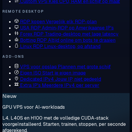
Custom VPS
Kies CPU, RAM en schijf op maat
REMOTE DESKTOP
RDP kopen
Vergelijk elk RDP-plan
USA RDP
Admin-RDP op Amerikaanse IP's
Forex RDP
Trading-desktop met lage latency
Botting RDP
Altijd online om bots te draaien
Linux RDP
Linux-desktop, op afstand
ADD-ONS
VPS voor opslag
Plannen met grote schijf
Eigen ISO
Start je eigen image
Dedicated IPv4
Jouw IP, niet gedeeld
Extra IP's
Meerdere IPv4 per server
Nieuw
GPU VPS voor AI-workloads
L4, L40S en H100 met de volledige CUDA-stack
voorgeïnstalleerd. Starten, trainen, stoppen, per seconde
afgerekend.