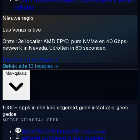
24/7 menselijke support
Echte engineers, binnen
minuten
Nieuwe regio
Las Vegas is live
Onze 13e locatie: AMD EPYC, pure NVMe en 40 Gbps-
netwerk in Nevada. Uitrollen in 60 seconden.
Uitrollen in Las Vegas →
Bekijk alle 13 locaties →
Marktplaats
1000+ apps in één klik uitgerold, geen installatie, geen
gedoe.
MEEST GEÏNSTALLEERD
MikroTik CHR
RouterOS in de cloud
aaPanel
Lichtgewicht hostingpaneel