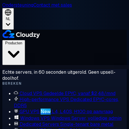
Ondersteuning
Contact met sales
NL
Producten
Echte servers, in 60 seconden uitgerold. Geen upsell-
doolhof.
BEREKEN
Cloud VPS
Gedeelde EPYC, vanaf $2,48/mnd
High-performance VPS
Dedicated EPYC-cores,
DDR5
GPU VPS
New
L4, L40S, H100 op aanvraag
Windows VPS
Windows Server, volledige admin
Dedicated Servers
Single-tenant bare metal