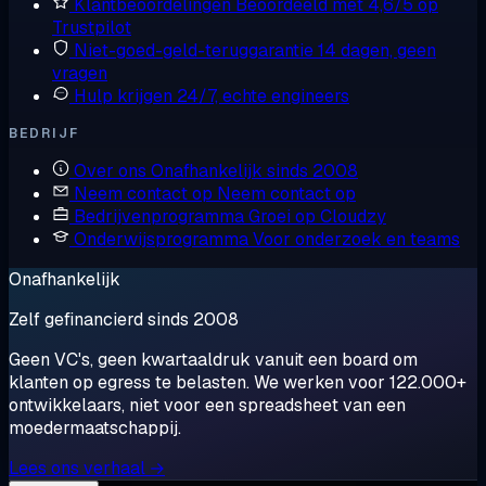
Klantbeoordelingen
Beoordeeld met 4,6/5 op
Trustpilot
Niet-goed-geld-teruggarantie
14 dagen, geen
vragen
Hulp krijgen
24/7, echte engineers
BEDRIJF
Over ons
Onafhankelijk sinds 2008
Neem contact op
Neem contact op
Bedrijvenprogramma
Groei op Cloudzy
Onderwijsprogramma
Voor onderzoek en teams
Onafhankelijk
Zelf gefinancierd sinds 2008
Geen VC's, geen kwartaaldruk vanuit een board om
klanten op egress te belasten. We werken voor 122.000+
ontwikkelaars, niet voor een spreadsheet van een
moedermaatschappij.
Lees ons verhaal →