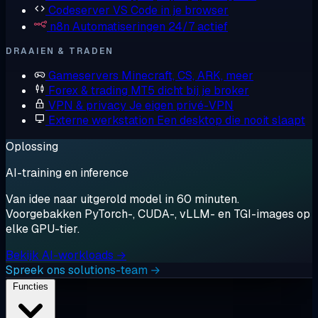
Codeserver
VS Code in je browser
n8n
Automatiseringen 24/7 actief
DRAAIEN & TRADEN
Gameservers
Minecraft, CS, ARK, meer
Forex & trading
MT5 dicht bij je broker
VPN & privacy
Je eigen privé-VPN
Externe werkstation
Een desktop die nooit slaapt
Oplossing
AI-training en inference
Van idee naar uitgerold model in 60 minuten.
Voorgebakken PyTorch-, CUDA-, vLLM- en TGI-images op
elke GPU-tier.
Bekijk AI-workloads →
Spreek ons solutions-team →
Functies