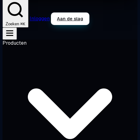
Inloggen
Aan de slag
⌘K
Zoeken
Producten