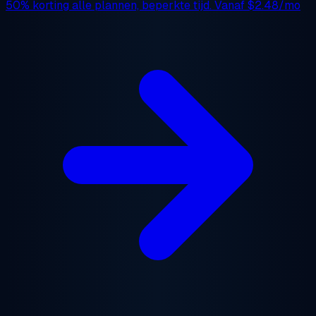
50% korting
alle plannen, beperkte tijd. Vanaf
$2.48/mo