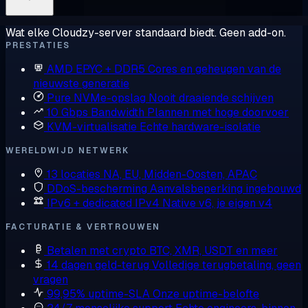
Wat elke Cloudzy-server standaard biedt. Geen add-on.
PRESTATIES
AMD EPYC + DDR5
Cores en geheugen van de
nieuwste generatie
Pure NVMe-opslag
Nooit draaiende schijven
10 Gbps Bandwidth
Plannen met hoge doorvoer
KVM-virtualisatie
Echte hardware-isolatie
WERELDWIJD NETWERK
13 locaties
NA, EU, Midden-Oosten, APAC
DDoS-bescherming
Aanvalsbeperking ingebouwd
IPv6 + dedicated IPv4
Native v6, je eigen v4
FACTURATIE & VERTROUWEN
Betalen met crypto
BTC, XMR, USDT en meer
14 dagen geld-terug
Volledige terugbetaling, geen
vragen
99,95% uptime-SLA
Onze uptime-belofte