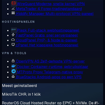
WireGuard
Moderne, snelle kernel VPN
MetaTrader 4
Forex-tradingstandaard
Hiddify Manager
Multi-protocol VPN-paneel
HOSTINGPANELEN
Plesk
Full-stack webhostingpaneel
FastPanel
Gratis, snel serverpaneel
CloudPanel
PHP- & Node.js-paneel
cPanel
Het klassieke hostingpaneel
VPN & TOOLS
OpenVPN AS
Zelf-gehoste VPN-server
Docker
Container-runtime, gebruiksklaar
MTProto Proxy
Telegram-native proxy
BlueStacks
Android-apps op een VPS
Meest geïnstalleerd
MikroTik CHR, in 1 klik
RouterOS Cloud Hosted Router op EPYC + NVMe. De #1-