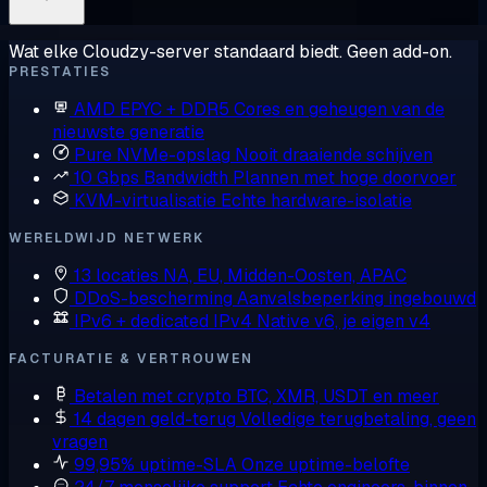
Wat elke Cloudzy-server standaard biedt. Geen add-on.
PRESTATIES
AMD EPYC + DDR5
Cores en geheugen van de
nieuwste generatie
Pure NVMe-opslag
Nooit draaiende schijven
10 Gbps Bandwidth
Plannen met hoge doorvoer
KVM-virtualisatie
Echte hardware-isolatie
WERELDWIJD NETWERK
13 locaties
NA, EU, Midden-Oosten, APAC
DDoS-bescherming
Aanvalsbeperking ingebouwd
IPv6 + dedicated IPv4
Native v6, je eigen v4
FACTURATIE & VERTROUWEN
Betalen met crypto
BTC, XMR, USDT en meer
14 dagen geld-terug
Volledige terugbetaling, geen
vragen
99,95% uptime-SLA
Onze uptime-belofte