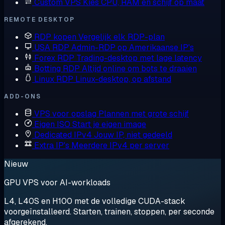
Custom VPS
Kies CPU, RAM en schijf op maat
REMOTE DESKTOP
RDP kopen
Vergelijk elk RDP-plan
USA RDP
Admin-RDP op Amerikaanse IP's
Forex RDP
Trading-desktop met lage latency
Botting RDP
Altijd online om bots te draaien
Linux RDP
Linux-desktop, op afstand
ADD-ONS
VPS voor opslag
Plannen met grote schijf
Eigen ISO
Start je eigen image
Dedicated IPv4
Jouw IP, niet gedeeld
Extra IP's
Meerdere IPv4 per server
Nieuw
GPU VPS voor AI-workloads
L4, L40S en H100 met de volledige CUDA-stack
voorgeïnstalleerd. Starten, trainen, stoppen, per seconde
afgerekend.