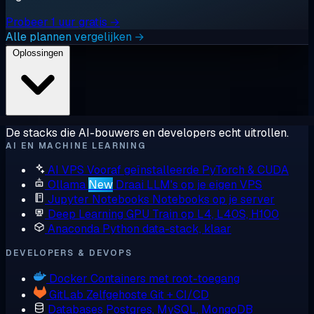
Probeer 1 uur gratis →
Alle plannen vergelijken →
Oplossingen
De stacks die AI-bouwers en developers echt uitrollen.
AI EN MACHINE LEARNING
AI VPS
Vooraf geïnstalleerde PyTorch & CUDA
Ollama
New
Draai LLM's op je eigen VPS
Jupyter Notebooks
Notebooks op je server
Deep Learning GPU
Train op L4, L40S, H100
Anaconda
Python data-stack, klaar
DEVELOPERS & DEVOPS
Docker
Containers met root-toegang
GitLab
Zelfgehoste Git + CI/CD
Databases
Postgres, MySQL, MongoDB