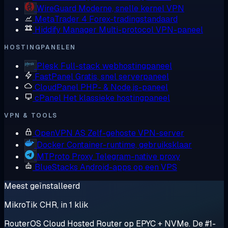
WireGuard
Moderne, snelle kernel VPN
MetaTrader 4
Forex-tradingstandaard
Hiddify Manager
Multi-protocol VPN-paneel
HOSTINGPANELEN
Plesk
Full-stack webhostingpaneel
FastPanel
Gratis, snel serverpaneel
CloudPanel
PHP- & Node.js-paneel
cPanel
Het klassieke hostingpaneel
VPN & TOOLS
OpenVPN AS
Zelf-gehoste VPN-server
Docker
Container-runtime, gebruiksklaar
MTProto Proxy
Telegram-native proxy
BlueStacks
Android-apps op een VPS
Meest geïnstalleerd
MikroTik CHR, in 1 klik
RouterOS Cloud Hosted Router op EPYC + NVMe. De #1-