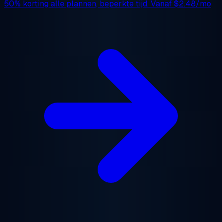
50% korting
alle plannen, beperkte tijd. Vanaf
$2.48/mo