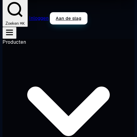
Inloggen
Aan de slag
⌘K
Zoeken
Producten