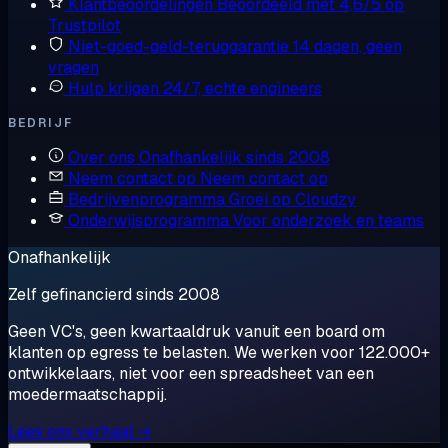
Klantbeoordelingen
Beoordeeld met 4,6/5 op
Trustpilot
Niet-goed-geld-teruggarantie
14 dagen, geen
vragen
Hulp krijgen
24/7, echte engineers
BEDRIJF
Over ons
Onafhankelijk sinds 2008
Neem contact op
Neem contact op
Bedrijvenprogramma
Groei op Cloudzy
Onderwijsprogramma
Voor onderzoek en teams
Onafhankelijk
Zelf gefinancierd sinds 2008
Geen VC's, geen kwartaaldruk vanuit een board om
klanten op egress te belasten. We werken voor 122.000+
ontwikkelaars, niet voor een spreadsheet van een
moedermaatschappij.
Lees ons verhaal →