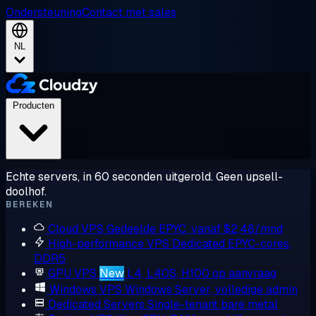
Ondersteuning
Contact met sales
NL
Producten
Echte servers, in 60 seconden uitgerold. Geen upsell-
doolhof.
BEREKEN
Cloud VPS
Gedeelde EPYC, vanaf $2,48/mnd
High-performance VPS
Dedicated EPYC-cores,
DDR5
GPU VPS
New
L4, L40S, H100 op aanvraag
Windows VPS
Windows Server, volledige admin
Dedicated Servers
Single-tenant bare metal