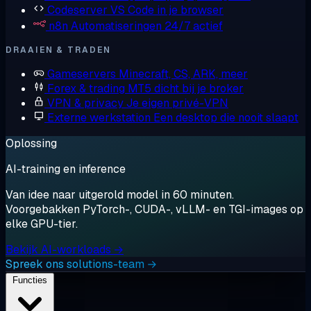
Codeserver
VS Code in je browser
n8n
Automatiseringen 24/7 actief
DRAAIEN & TRADEN
Gameservers
Minecraft, CS, ARK, meer
Forex & trading
MT5 dicht bij je broker
VPN & privacy
Je eigen privé-VPN
Externe werkstation
Een desktop die nooit slaapt
Oplossing
AI-training en inference
Van idee naar uitgerold model in 60 minuten.
Voorgebakken PyTorch-, CUDA-, vLLM- en TGI-images op
elke GPU-tier.
Bekijk AI-workloads →
Spreek ons solutions-team →
Functies