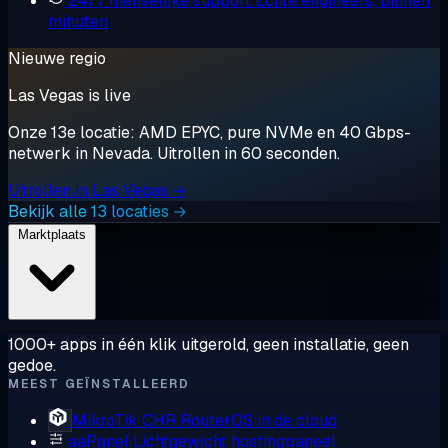
24/7 menselijke support
Echte engineers, binnen
minuten
Nieuwe regio
Las Vegas is live
Onze 13e locatie: AMD EPYC, pure NVMe en 40 Gbps-
netwerk in Nevada. Uitrollen in 60 seconden.
Uitrollen in Las Vegas →
Bekijk alle 13 locaties →
Marktplaats
1000+ apps in één klik uitgerold, geen installatie, geen
gedoe.
MEEST GEÏNSTALLEERD
MikroTik CHR
RouterOS in de cloud
aaPanel
Lichtgewicht hostingpaneel