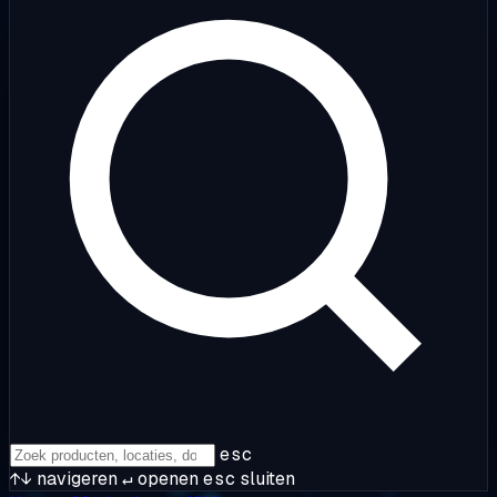
esc
↑↓
navigeren
↵
openen
esc
sluiten