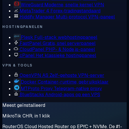
WireGuard
Moderne, snelle kernel VPN
MetaTrader 4
Forex-tradingstandaard
Hiddify Manager
Multi-protocol VPN-paneel
HOSTINGPANELEN
Plesk
Full-stack webhostingpaneel
FastPanel
Gratis, snel serverpaneel
CloudPanel
PHP- & Node.js-paneel
cPanel
Het klassieke hostingpaneel
VPN & TOOLS
OpenVPN AS
Zelf-gehoste VPN-server
Docker
Container-runtime, gebruiksklaar
MTProto Proxy
Telegram-native proxy
BlueStacks
Android-apps op een VPS
Meest geïnstalleerd
MikroTik CHR, in 1 klik
RouterOS Cloud Hosted Router op EPYC + NVMe. De #1-