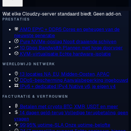
Wat elke Cloudzy-server standaard biedt. Geen add-on.
PRESTATIES
AMD EPYC + DDR5
Cores en geheugen van de
nieuwste generatie
Pure NVMe-opslag
Nooit draaiende schijven
10 Gbps Bandwidth
Plannen met hoge doorvoer
KVM-virtualisatie
Echte hardware-isolatie
WERELDWIJD NETWERK
13 locaties
NA, EU, Midden-Oosten, APAC
DDoS-bescherming
Aanvalsbeperking ingebouwd
IPv6 + dedicated IPv4
Native v6, je eigen v4
FACTURATIE & VERTROUWEN
Betalen met crypto
BTC, XMR, USDT en meer
14 dagen geld-terug
Volledige terugbetaling, geen
vragen
99,95% uptime-SLA
Onze uptime-belofte