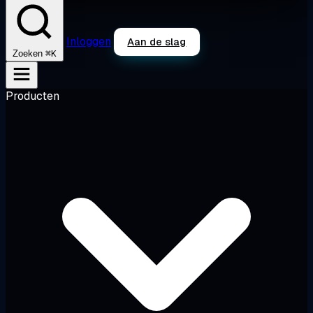
Inloggen
Aan de slag
⌘K
Zoeken
Producten