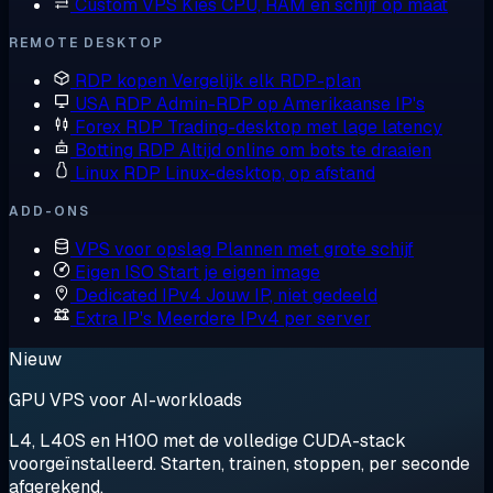
Custom VPS
Kies CPU, RAM en schijf op maat
REMOTE DESKTOP
RDP kopen
Vergelijk elk RDP-plan
USA RDP
Admin-RDP op Amerikaanse IP's
Forex RDP
Trading-desktop met lage latency
Botting RDP
Altijd online om bots te draaien
Linux RDP
Linux-desktop, op afstand
ADD-ONS
VPS voor opslag
Plannen met grote schijf
Eigen ISO
Start je eigen image
Dedicated IPv4
Jouw IP, niet gedeeld
Extra IP's
Meerdere IPv4 per server
Nieuw
GPU VPS voor AI-workloads
L4, L40S en H100 met de volledige CUDA-stack
voorgeïnstalleerd. Starten, trainen, stoppen, per seconde
afgerekend.