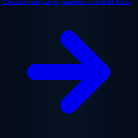
50% korting
alle plannen, beperkte tijd. Vanaf
$2.48/mo