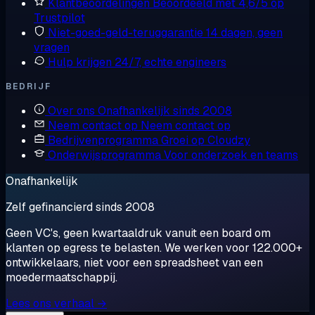
Klantbeoordelingen
Beoordeeld met 4,6/5 op
Trustpilot
Niet-goed-geld-teruggarantie
14 dagen, geen
vragen
Hulp krijgen
24/7, echte engineers
BEDRIJF
Over ons
Onafhankelijk sinds 2008
Neem contact op
Neem contact op
Bedrijvenprogramma
Groei op Cloudzy
Onderwijsprogramma
Voor onderzoek en teams
Onafhankelijk
Zelf gefinancierd sinds 2008
Geen VC's, geen kwartaaldruk vanuit een board om
klanten op egress te belasten. We werken voor 122.000+
ontwikkelaars, niet voor een spreadsheet van een
moedermaatschappij.
Lees ons verhaal →