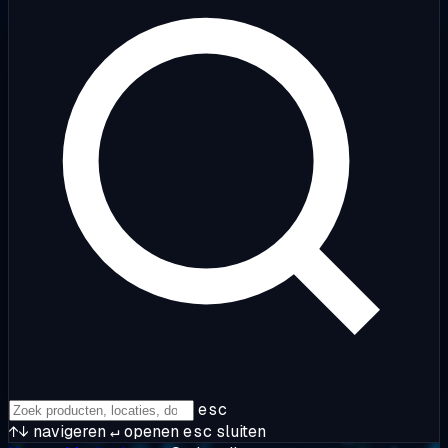
esc
↑↓
navigeren
↵
openen
esc
sluiten