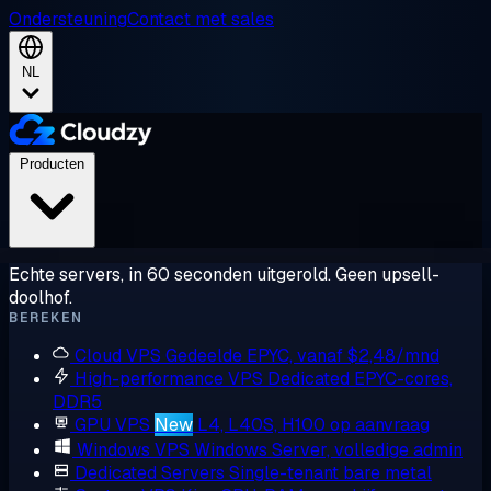
Ondersteuning
Contact met sales
NL
Producten
Echte servers, in 60 seconden uitgerold. Geen upsell-
doolhof.
BEREKEN
Cloud VPS
Gedeelde EPYC, vanaf $2,48/mnd
High-performance VPS
Dedicated EPYC-cores,
DDR5
GPU VPS
New
L4, L40S, H100 op aanvraag
Windows VPS
Windows Server, volledige admin
Dedicated Servers
Single-tenant bare metal