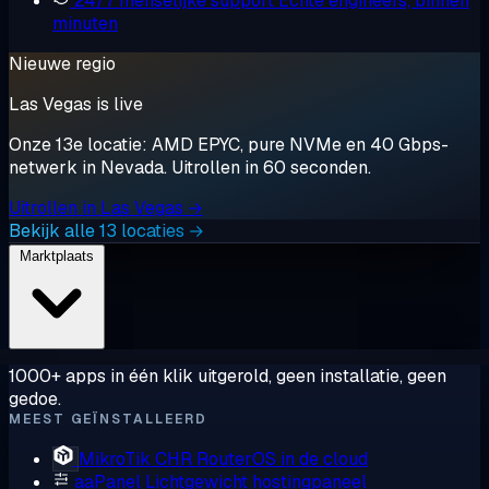
24/7 menselijke support
Echte engineers, binnen
minuten
Nieuwe regio
Las Vegas is live
Onze 13e locatie: AMD EPYC, pure NVMe en 40 Gbps-
netwerk in Nevada. Uitrollen in 60 seconden.
Uitrollen in Las Vegas →
Bekijk alle 13 locaties →
Marktplaats
1000+ apps in één klik uitgerold, geen installatie, geen
gedoe.
MEEST GEÏNSTALLEERD
MikroTik CHR
RouterOS in de cloud
aaPanel
Lichtgewicht hostingpaneel