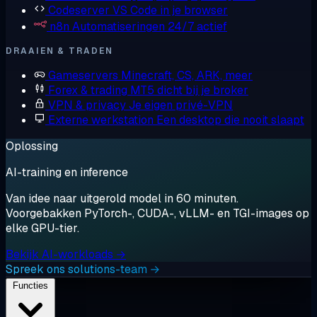
Codeserver
VS Code in je browser
n8n
Automatiseringen 24/7 actief
DRAAIEN & TRADEN
Gameservers
Minecraft, CS, ARK, meer
Forex & trading
MT5 dicht bij je broker
VPN & privacy
Je eigen privé-VPN
Externe werkstation
Een desktop die nooit slaapt
Oplossing
AI-training en inference
Van idee naar uitgerold model in 60 minuten.
Voorgebakken PyTorch-, CUDA-, vLLM- en TGI-images op
elke GPU-tier.
Bekijk AI-workloads →
Spreek ons solutions-team →
Functies