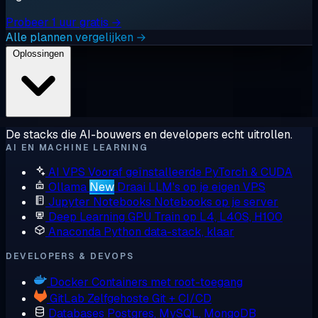
Probeer 1 uur gratis →
Alle plannen vergelijken →
Oplossingen
De stacks die AI-bouwers en developers echt uitrollen.
AI EN MACHINE LEARNING
AI VPS
Vooraf geïnstalleerde PyTorch & CUDA
Ollama
New
Draai LLM's op je eigen VPS
Jupyter Notebooks
Notebooks op je server
Deep Learning GPU
Train op L4, L40S, H100
Anaconda
Python data-stack, klaar
DEVELOPERS & DEVOPS
Docker
Containers met root-toegang
GitLab
Zelfgehoste Git + CI/CD
Databases
Postgres, MySQL, MongoDB