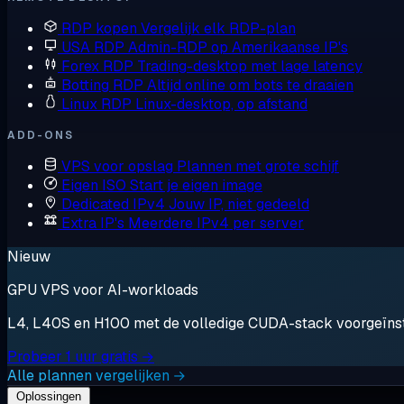
RDP kopen
Vergelijk elk RDP-plan
USA RDP
Admin-RDP op Amerikaanse IP's
Forex RDP
Trading-desktop met lage latency
Botting RDP
Altijd online om bots te draaien
Linux RDP
Linux-desktop, op afstand
ADD-ONS
VPS voor opslag
Plannen met grote schijf
Eigen ISO
Start je eigen image
Dedicated IPv4
Jouw IP, niet gedeeld
Extra IP's
Meerdere IPv4 per server
Nieuw
GPU VPS voor AI-workloads
L4, L40S en H100 met de volledige CUDA-stack voorgeïnstal
Probeer 1 uur gratis →
Alle plannen vergelijken →
Oplossingen