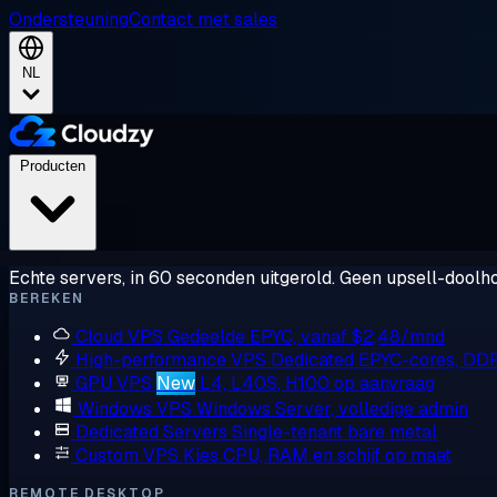
Ondersteuning
Contact met sales
NL
Producten
Echte servers, in 60 seconden uitgerold. Geen upsell-doolho
BEREKEN
Cloud VPS
Gedeelde EPYC, vanaf $2,48/mnd
High-performance VPS
Dedicated EPYC-cores, DD
GPU VPS
New
L4, L40S, H100 op aanvraag
Windows VPS
Windows Server, volledige admin
Dedicated Servers
Single-tenant bare metal
Custom VPS
Kies CPU, RAM en schijf op maat
REMOTE DESKTOP