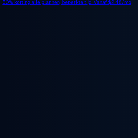
50% korting
alle plannen, beperkte tijd. Vanaf
$2.48/mo