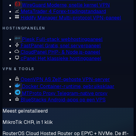
WireGuard
Moderne, snelle kernel VPN
MetaTrader 4
Forex-tradingstandaard
Hiddify Manager
Multi-protocol VPN-paneel
HOSTINGPANELEN
Plesk
Full-stack webhostingpaneel
FastPanel
Gratis, snel serverpaneel
CloudPanel
PHP- & Node.js-paneel
cPanel
Het klassieke hostingpaneel
VPN & TOOLS
OpenVPN AS
Zelf-gehoste VPN-server
Docker
Container-runtime, gebruiksklaar
MTProto Proxy
Telegram-native proxy
BlueStacks
Android-apps op een VPS
Meest geïnstalleerd
MikroTik CHR, in 1 klik
RouterOS Cloud Hosted Router op EPYC + NVMe. De #1-