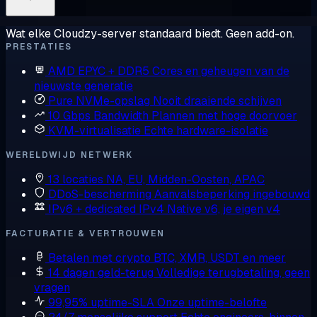
Wat elke Cloudzy-server standaard biedt. Geen add-on.
PRESTATIES
AMD EPYC + DDR5
Cores en geheugen van de
nieuwste generatie
Pure NVMe-opslag
Nooit draaiende schijven
10 Gbps Bandwidth
Plannen met hoge doorvoer
KVM-virtualisatie
Echte hardware-isolatie
WERELDWIJD NETWERK
13 locaties
NA, EU, Midden-Oosten, APAC
DDoS-bescherming
Aanvalsbeperking ingebouwd
IPv6 + dedicated IPv4
Native v6, je eigen v4
FACTURATIE & VERTROUWEN
Betalen met crypto
BTC, XMR, USDT en meer
14 dagen geld-terug
Volledige terugbetaling, geen
vragen
99,95% uptime-SLA
Onze uptime-belofte