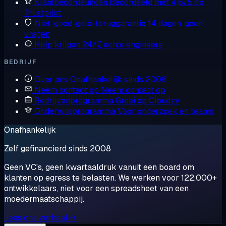
Klantbeoordelingen
Beoordeeld met 4,6/5 op
Trustpilot
Niet-goed-geld-teruggarantie
14 dagen, geen
vragen
Hulp krijgen
24/7, echte engineers
BEDRIJF
Over ons
Onafhankelijk sinds 2008
Neem contact op
Neem contact op
Bedrijvenprogramma
Groei op Cloudzy
Onderwijsprogramma
Voor onderzoek en teams
Onafhankelijk
Zelf gefinancierd sinds 2008
Geen VC's, geen kwartaaldruk vanuit een board om
klanten op egress te belasten. We werken voor 122.000+
ontwikkelaars, niet voor een spreadsheet van een
moedermaatschappij.
Lees ons verhaal →