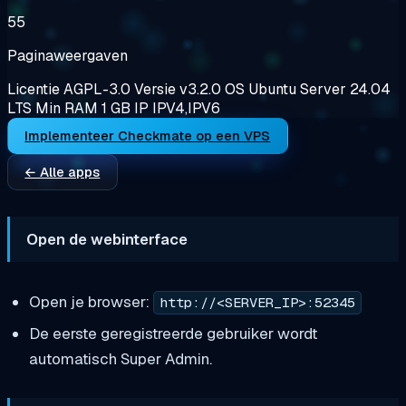
55
Paginaweergaven
Licentie
AGPL-3.0
Versie
v3.2.0
OS
Ubuntu Server 24.04
LTS
Min RAM
1 GB
IP
IPV4,IPV6
Implementeer Checkmate op een VPS
← Alle apps
Open de webinterface
Open je browser:
http://<SERVER_IP>:52345
De eerste geregistreerde gebruiker wordt
automatisch Super Admin.