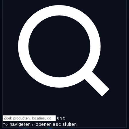
esc
↑↓
navigeren
↵
openen
esc
sluiten