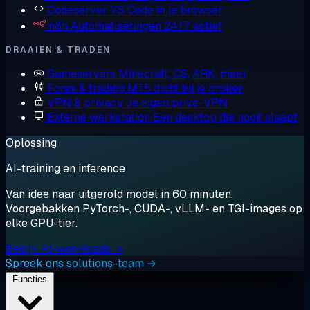
Codeserver
VS Code in je browser
n8n
Automatiseringen 24/7 actief
DRAAIEN & TRADEN
Gameservers
Minecraft, CS, ARK, meer
Forex & trading
MT5 dicht bij je broker
VPN & privacy
Je eigen privé-VPN
Externe werkstation
Een desktop die nooit slaapt
Oplossing
AI-training en inference
Van idee naar uitgerold model in 60 minuten.
Voorgebakken PyTorch-, CUDA-, vLLM- en TGI-images op
elke GPU-tier.
Bekijk AI-workloads →
Spreek ons solutions-team →
Functies