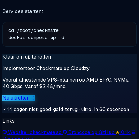
Services starten:
cd /root/checkmate

Klaar om uit te rollen
Implementeer Checkmate op Cloudzy
Vooraf afgestemde VPS-plannen op AMD EPYC, NVMe,
40 Gbps. Vanaf $2,48/mnd.
Nu uitrollen →
14 dagen niet-goed-geld-terug · uitrol in 60 seconden
Links
Website
· checkmate.so
Broncode op GitHub
10.1k
Documentatie