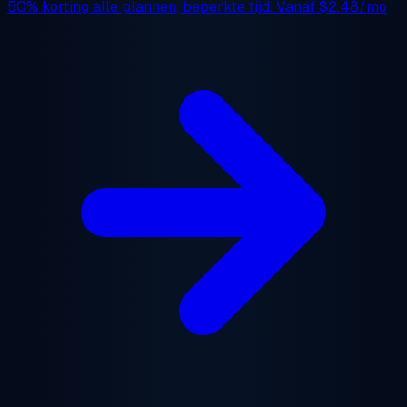
50% korting
alle plannen, beperkte tijd. Vanaf
$2.48/mo