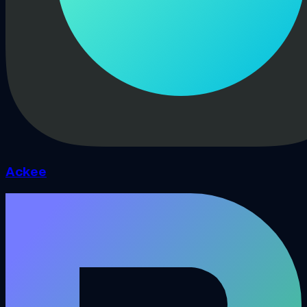
Ackee