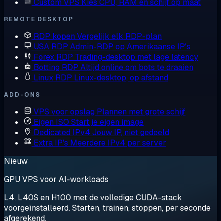
Custom VPS
Kies CPU, RAM en schijf op maat
REMOTE DESKTOP
RDP kopen
Vergelijk elk RDP-plan
USA RDP
Admin-RDP op Amerikaanse IP's
Forex RDP
Trading-desktop met lage latency
Botting RDP
Altijd online om bots te draaien
Linux RDP
Linux-desktop, op afstand
ADD-ONS
VPS voor opslag
Plannen met grote schijf
Eigen ISO
Start je eigen image
Dedicated IPv4
Jouw IP, niet gedeeld
Extra IP's
Meerdere IPv4 per server
Nieuw
GPU VPS voor AI-workloads
L4, L40S en H100 met de volledige CUDA-stack
voorgeïnstalleerd. Starten, trainen, stoppen, per seconde
afgerekend.