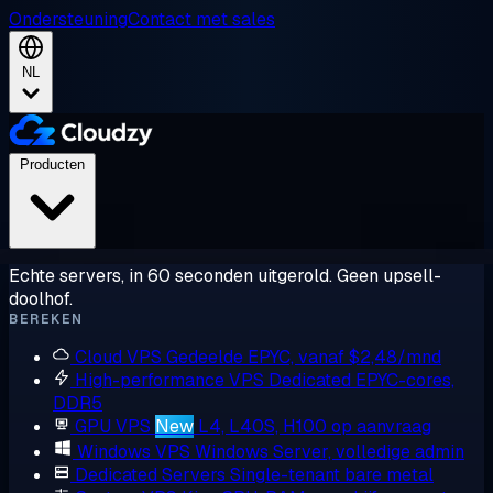
Ondersteuning
Contact met sales
NL
Producten
Echte servers, in 60 seconden uitgerold. Geen upsell-
doolhof.
BEREKEN
Cloud VPS
Gedeelde EPYC, vanaf $2,48/mnd
High-performance VPS
Dedicated EPYC-cores,
DDR5
GPU VPS
New
L4, L40S, H100 op aanvraag
Windows VPS
Windows Server, volledige admin
Dedicated Servers
Single-tenant bare metal