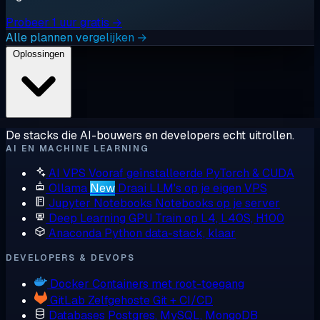
Probeer 1 uur gratis →
Alle plannen vergelijken →
Oplossingen
De stacks die AI-bouwers en developers echt uitrollen.
AI EN MACHINE LEARNING
AI VPS
Vooraf geïnstalleerde PyTorch & CUDA
Ollama
New
Draai LLM's op je eigen VPS
Jupyter Notebooks
Notebooks op je server
Deep Learning GPU
Train op L4, L40S, H100
Anaconda
Python data-stack, klaar
DEVELOPERS & DEVOPS
Docker
Containers met root-toegang
GitLab
Zelfgehoste Git + CI/CD
Databases
Postgres, MySQL, MongoDB