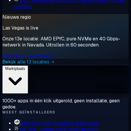
24/7 menselijke support
Echte engineers, binnen
minuten
Nieuwe regio
Las Vegas is live
Onze 13e locatie: AMD EPYC, pure NVMe en 40 Gbps-
netwerk in Nevada. Uitrollen in 60 seconden.
Uitrollen in Las Vegas →
Bekijk alle 13 locaties →
Marktplaats
1000+ apps in één klik uitgerold, geen installatie, geen
gedoe.
MEEST GEÏNSTALLEERD
MikroTik CHR
RouterOS in de cloud
aaPanel
Lichtgewicht hostingpaneel