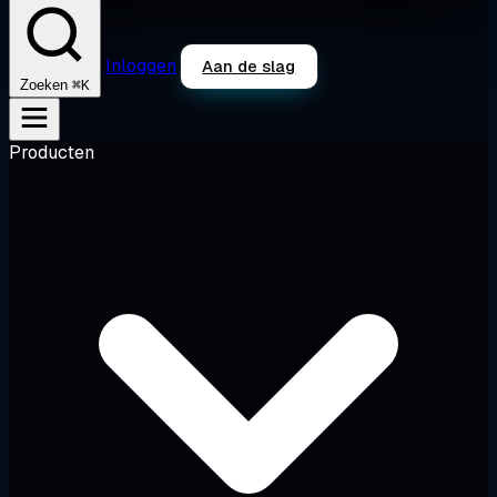
Inloggen
Aan de slag
⌘K
Zoeken
Producten