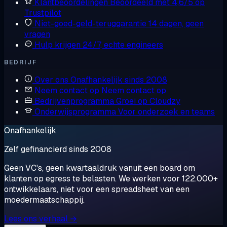
Klantbeoordelingen
Beoordeeld met 4,6/5 op
Trustpilot
Niet-goed-geld-teruggarantie
14 dagen, geen
vragen
Hulp krijgen
24/7, echte engineers
BEDRIJF
Over ons
Onafhankelijk sinds 2008
Neem contact op
Neem contact op
Bedrijvenprogramma
Groei op Cloudzy
Onderwijsprogramma
Voor onderzoek en teams
Onafhankelijk
Zelf gefinancierd sinds 2008
Geen VC's, geen kwartaaldruk vanuit een board om
klanten op egress te belasten. We werken voor 122.000+
ontwikkelaars, niet voor een spreadsheet van een
moedermaatschappij.
Lees ons verhaal →