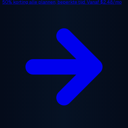
50% korting
alle plannen, beperkte tijd. Vanaf
$2.48/mo