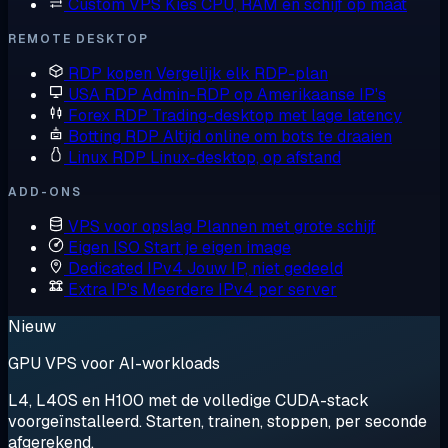
Custom VPS
Kies CPU, RAM en schijf op maat
REMOTE DESKTOP
RDP kopen
Vergelijk elk RDP-plan
USA RDP
Admin-RDP op Amerikaanse IP's
Forex RDP
Trading-desktop met lage latency
Botting RDP
Altijd online om bots te draaien
Linux RDP
Linux-desktop, op afstand
ADD-ONS
VPS voor opslag
Plannen met grote schijf
Eigen ISO
Start je eigen image
Dedicated IPv4
Jouw IP, niet gedeeld
Extra IP's
Meerdere IPv4 per server
Nieuw
GPU VPS voor AI-workloads
L4, L40S en H100 met de volledige CUDA-stack
voorgeïnstalleerd. Starten, trainen, stoppen, per seconde
afgerekend.