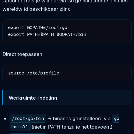
Optioneel (als je wilt dat via Go geïnstalleerde binaries
wereldwijd beschikbaar zijn):
export GOPATH=/root/go

Direct toepassen:
Werkruimte-indeling
→ binaries geïnstalleerd via
/root/go/bin
go
(niet in PATH tenzij je het toevoegt)
install