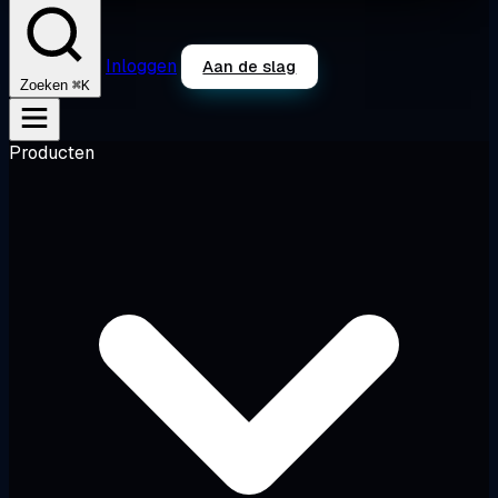
Inloggen
Aan de slag
⌘K
Zoeken
Producten