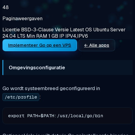
48
Paginaweergaven
Licentie
BSD-3-Clause
Versie
Latest
OS
Ubuntu Server
24.04 LTS
Min RAM
1 GB
IP
IPV4,IPV6
Implementeer Go op een VPS
← Alle apps
Omgevingsconfiguratie
Go wordt systeembreed geconfigureerd in
:
/etc/profile