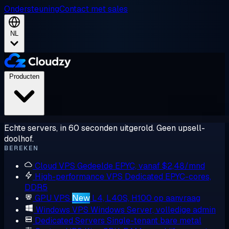
Ondersteuning
Contact met sales
NL
Producten
Echte servers, in 60 seconden uitgerold. Geen upsell-
doolhof.
BEREKEN
Cloud VPS
Gedeelde EPYC, vanaf $2,48/mnd
High-performance VPS
Dedicated EPYC-cores,
DDR5
GPU VPS
New
L4, L40S, H100 op aanvraag
Windows VPS
Windows Server, volledige admin
Dedicated Servers
Single-tenant bare metal