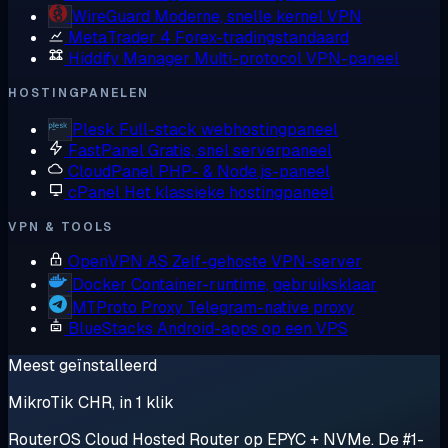
WireGuard
Moderne, snelle kernel VPN
MetaTrader 4
Forex-tradingstandaard
Hiddify Manager
Multi-protocol VPN-paneel
HOSTINGPANELEN
Plesk
Full-stack webhostingpaneel
FastPanel
Gratis, snel serverpaneel
CloudPanel
PHP- & Node.js-paneel
cPanel
Het klassieke hostingpaneel
VPN & TOOLS
OpenVPN AS
Zelf-gehoste VPN-server
Docker
Container-runtime, gebruiksklaar
MTProto Proxy
Telegram-native proxy
BlueStacks
Android-apps op een VPS
Meest geïnstalleerd
MikroTik CHR, in 1 klik
RouterOS Cloud Hosted Router op EPYC + NVMe. De #1-