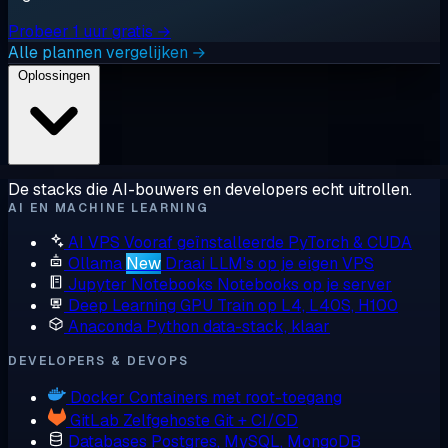
Probeer 1 uur gratis →
Alle plannen vergelijken →
Oplossingen
De stacks die AI-bouwers en developers echt uitrollen.
AI EN MACHINE LEARNING
AI VPS
Vooraf geïnstalleerde PyTorch & CUDA
Ollama
New
Draai LLM's op je eigen VPS
Jupyter Notebooks
Notebooks op je server
Deep Learning GPU
Train op L4, L40S, H100
Anaconda
Python data-stack, klaar
DEVELOPERS & DEVOPS
Docker
Containers met root-toegang
GitLab
Zelfgehoste Git + CI/CD
Databases
Postgres, MySQL, MongoDB