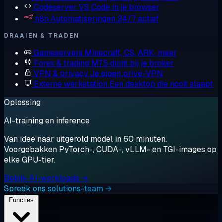
Codeserver
VS Code in je browser
n8n
Automatiseringen 24/7 actief
DRAAIEN & TRADEN
Gameservers
Minecraft, CS, ARK, meer
Forex & trading
MT5 dicht bij je broker
VPN & privacy
Je eigen privé-VPN
Externe werkstation
Een desktop die nooit slaapt
Oplossing
AI-training en inference
Van idee naar uitgerold model in 60 minuten.
Voorgebakken PyTorch-, CUDA-, vLLM- en TGI-images op
elke GPU-tier.
Bekijk AI-workloads →
Spreek ons solutions-team →
Functies