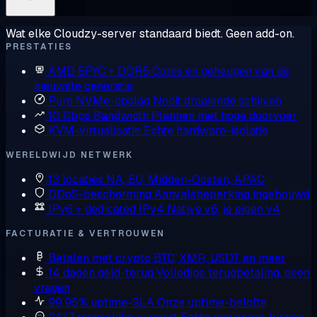
Wat elke Cloudzy-server standaard biedt. Geen add-on.
PRESTATIES
AMD EPYC + DDR5
Cores en geheugen van de
nieuwste generatie
Pure NVMe-opslag
Nooit draaiende schijven
10 Gbps Bandwidth
Plannen met hoge doorvoer
KVM-virtualisatie
Echte hardware-isolatie
WERELDWIJD NETWERK
13 locaties
NA, EU, Midden-Oosten, APAC
DDoS-bescherming
Aanvalsbeperking ingebouwd
IPv6 + dedicated IPv4
Native v6, je eigen v4
FACTURATIE & VERTROUWEN
Betalen met crypto
BTC, XMR, USDT en meer
14 dagen geld-terug
Volledige terugbetaling, geen
vragen
99,95% uptime-SLA
Onze uptime-belofte