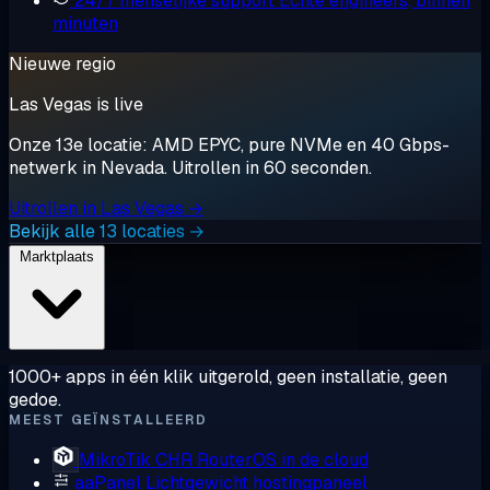
24/7 menselijke support
Echte engineers, binnen
minuten
Nieuwe regio
Las Vegas is live
Onze 13e locatie: AMD EPYC, pure NVMe en 40 Gbps-
netwerk in Nevada. Uitrollen in 60 seconden.
Uitrollen in Las Vegas →
Bekijk alle 13 locaties →
Marktplaats
1000+ apps in één klik uitgerold, geen installatie, geen
gedoe.
MEEST GEÏNSTALLEERD
MikroTik CHR
RouterOS in de cloud
aaPanel
Lichtgewicht hostingpaneel