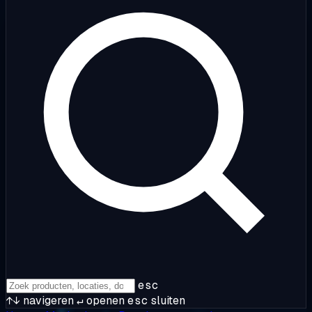
esc
↑↓
navigeren
↵
openen
esc
sluiten