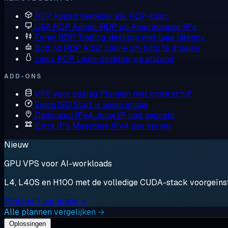
RDP kopen
Vergelijk elk RDP-plan
USA RDP
Admin-RDP op Amerikaanse IP's
Forex RDP
Trading-desktop met lage latency
Botting RDP
Altijd online om bots te draaien
Linux RDP
Linux-desktop, op afstand
ADD-ONS
VPS voor opslag
Plannen met grote schijf
Eigen ISO
Start je eigen image
Dedicated IPv4
Jouw IP, niet gedeeld
Extra IP's
Meerdere IPv4 per server
Nieuw
GPU VPS voor AI-workloads
L4, L40S en H100 met de volledige CUDA-stack voorgeïnstal
Probeer 1 uur gratis →
Alle plannen vergelijken →
Oplossingen