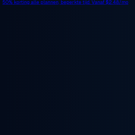
50% korting
alle plannen, beperkte tijd. Vanaf
$2.48/mo