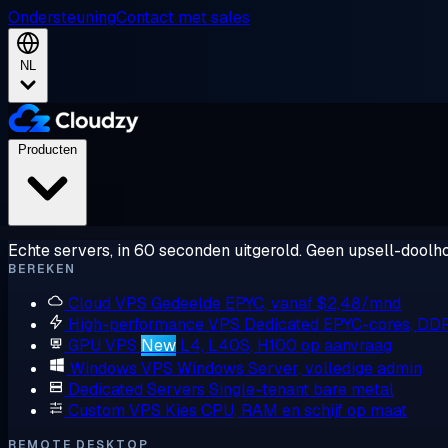
Ondersteuning
Contact met sales
NL
Producten
Echte servers, in 60 seconden uitgerold. Geen upsell-doolho
BEREKEN
Cloud VPS
Gedeelde EPYC, vanaf $2,48/mnd
High-performance VPS
Dedicated EPYC-cores, DD
GPU VPS
New
L4, L40S, H100 op aanvraag
Windows VPS
Windows Server, volledige admin
Dedicated Servers
Single-tenant bare metal
Custom VPS
Kies CPU, RAM en schijf op maat
REMOTE DESKTOP