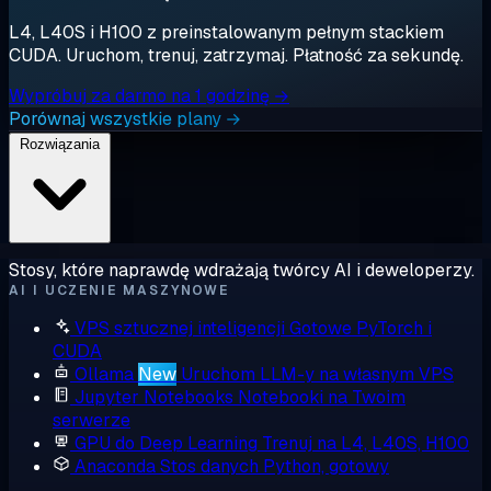
L4, L40S i H100 z preinstalowanym pełnym stackiem
CUDA. Uruchom, trenuj, zatrzymaj. Płatność za sekundę.
Wypróbuj za darmo na 1 godzinę →
Porównaj wszystkie plany →
Rozwiązania
Stosy, które naprawdę wdrażają twórcy AI i deweloperzy.
AI I UCZENIE MASZYNOWE
VPS sztucznej inteligencji
Gotowe PyTorch i
CUDA
Ollama
New
Uruchom LLM-y na własnym VPS
Jupyter Notebooks
Notebooki na Twoim
serwerze
GPU do Deep Learning
Trenuj na L4, L40S, H100
Anaconda
Stos danych Python, gotowy