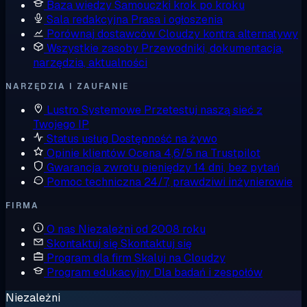
Baza wiedzy
Samouczki krok po kroku
Sala redakcyjna
Prasa i ogłoszenia
Porównaj dostawców
Cloudzy kontra alternatywy
Wszystkie zasoby
Przewodniki, dokumentacja,
narzędzia, aktualności
NARZĘDZIA I ZAUFANIE
Lustro Systemowe
Przetestuj naszą sieć z
Twojego IP
Status usług
Dostępność na żywo
Opinie klientów
Ocena 4,6/5 na Trustpilot
Gwarancja zwrotu pieniędzy
14 dni, bez pytań
Pomoc techniczna
24/7, prawdziwi inżynierowie
FIRMA
O nas
Niezależni od 2008 roku
Skontaktuj się
Skontaktuj się
Program dla firm
Skaluj na Cloudzy
Program edukacyjny
Dla badań i zespołów
Niezależni