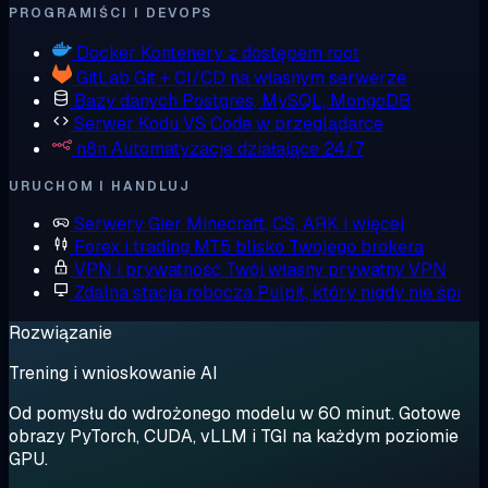
PROGRAMIŚCI I DEVOPS
Docker
Kontenery z dostępem root
GitLab
Git + CI/CD na własnym serwerze
Bazy danych
Postgres, MySQL, MongoDB
Serwer Kodu
VS Code w przeglądarce
n8n
Automatyzacje działające 24/7
URUCHOM I HANDLUJ
Serwery Gier
Minecraft, CS, ARK i więcej
Forex i trading
MT5 blisko Twojego brokera
VPN i prywatność
Twój własny prywatny VPN
Zdalna stacja robocza
Pulpit, który nigdy nie śpi
Rozwiązanie
Trening i wnioskowanie AI
Od pomysłu do wdrożonego modelu w 60 minut. Gotowe
obrazy PyTorch, CUDA, vLLM i TGI na każdym poziomie
GPU.