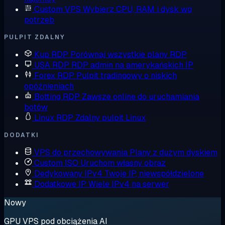
Custom VPS
Wybierz CPU, RAM i dysk wg
potrzeb
PULPIT ZDALNY
Kup RDP
Porównaj wszystkie plany RDP
USA RDP
RDP admin na amerykańskich IP
Forex RDP
Pulpit tradingowy o niskich
opóźnieniach
Botting RDP
Zawsze online do uruchamiania
botów
Linux RDP
Zdalny pulpit Linux
DODATKI
VPS do przechowywania
Plany z dużym dyskiem
Custom ISO
Uruchom własny obraz
Dedykowany IPv4
Twoje IP, niewspółdzielone
Dodatkowe IP
Wiele IPv4 na serwer
Nowy
GPU VPS pod obciążenia AI