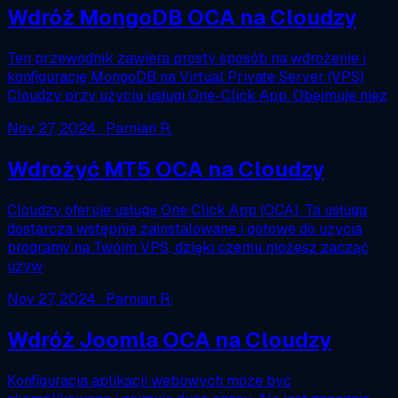
Wdróż MongoDB OCA na Cloudzy
Ten przewodnik zawiera prosty sposób na wdrożenie i
konfigurację MongoDB na Virtual Private Server (VPS)
Cloudzy przy użyciu usługi One-Click App. Obejmuje niez
Nov 27, 2024
· Parnian R.
Wdrożyć MT5 OCA na Cloudzy
Cloudzy oferuje usługę One Click App (OCA). Ta usługa
dostarcza wstępnie zainstalowane i gotowe do użycia
programy na Twoim VPS, dzięki czemu możesz zacząć
używ
Nov 27, 2024
· Parnian R.
Wdróż Joomla OCA na Cloudzy
Konfiguracja aplikacji webowych może być