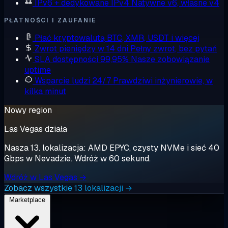
IPv6 + dedykowane IPv4
Natywne v6, własne v4
PŁATNOŚCI I ZAUFANIE
Płać kryptowalutą
BTC, XMR, USDT i więcej
Zwrot pieniędzy w 14 dni
Pełny zwrot, bez pytań
SLA dostępności 99,95%
Nasze zobowiązanie
uptime
Wsparcie ludzi 24/7
Prawdziwi inżynierowie, w
kilka minut
Nowy region
Las Vegas działa
Nasza 13. lokalizacja: AMD EPYC, czysty NVMe i sieć 40
Gbps w Nevadzie. Wdróż w 60 sekund.
Wdróż w Las Vegas →
Zobacz wszystkie 13 lokalizacji →
Marketplace