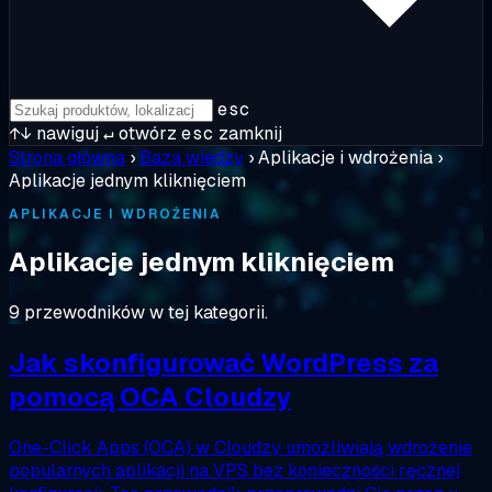
esc
↑↓
nawiguj
↵
otwórz
esc
zamknij
Strona główna
›
Baza wiedzy
›
Aplikacje i wdrożenia
›
Aplikacje jednym kliknięciem
APLIKACJE I WDROŻENIA
Aplikacje jednym kliknięciem
9 przewodników w tej kategorii.
Jak skonfigurować WordPress za
pomocą OCA Cloudzy
One-Click Apps (OCA) w Cloudzy umożliwiają wdrożenie
popularnych aplikacji na VPS bez konieczności ręcznej