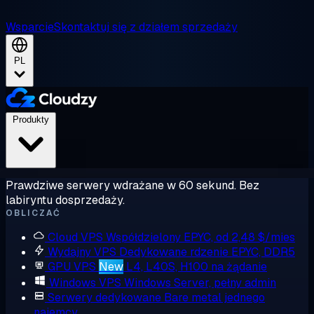
Wsparcie
Skontaktuj się z działem sprzedaży
PL
Produkty
Prawdziwe serwery wdrażane w 60 sekund. Bez
labiryntu dosprzedaży.
OBLICZAĆ
Cloud VPS
Współdzielony EPYC, od 2,48 $/mies
Wydajny VPS
Dedykowane rdzenie EPYC, DDR5
GPU VPS
New
L4, L40S, H100 na żądanie
Windows VPS
Windows Server, pełny admin
Serwery dedykowane
Bare metal jednego
najemcy