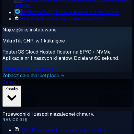
gotowe
MTProto Proxy
Proxy natywne dla Telegram
BlueStacks
Aplikacje Android na VPS
Najczęściej instalowane
MikroTik CHR, w 1 kliknięcie
RouterOS Cloud Hosted Router na EPYC + NVMe.
Aplikacja nr 1 naszych klientów. Działa w 60 sekund.
Wdróż MikroTik CHR →
Zobacz całe marketplace →
Ceny
Zasoby
Przewodniki i zespół niezależnej chmury.
NAUCZ SIĘ
Blog
Przewodniki i notatki inżynierskie