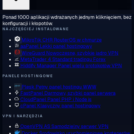
Ponad 1000 aplikacji wdrażanych jednym kliknięciem, bez
konfiguracji i kłopotów.
NAJCZĘŚCIEJ INSTALOWANE
MikroTik CHR
RouterOS w chmurze
aaPanel
Lekki panel hostingowy
WireGuard
Nowoczesne, szybkie jądro VPN
MetaTrader 4
Standard tradingu Forex
Hiddify Manager
Panel wielu protokołów VPN
PANELE HOSTINGOWE
Plesk
Pełny panel hostingu WWW
FastPanel
Darmowy, szybki panel serwera
CloudPanel
Panel PHP i Node.js
cPanel
Klasyczny panel hostingowy
VPN I NARZĘDZIA
OpenVPN AS
Samodzielny serwer VPN
Docker
Środowisko uruchomieniowe kontenerów,