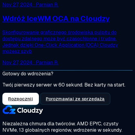
Nov 27, 2024
· Parnian R.
Wdróż IceWM OCA na Cloudzy
Skonfigurowanie graficznego środowiska pulpitu do
dostępu zdalnego może być czasochłonne i trudne.
Jednak dzięki One-Click Application (OCA) Cloudzy
możesz szyb
Nov 27, 2024
· Parnian R.
Gotowy do wdrożenia?
Twój pierwszy serwer w 60 sekund. Bez karty na start.
Rozpocznij
Porozmawiaj ze sprzedażą
Niezależna chmura dla twórców.
AMD EPYC, czysty
NVMe, 13 globalnych regionów, wdrożenie w sekundy.