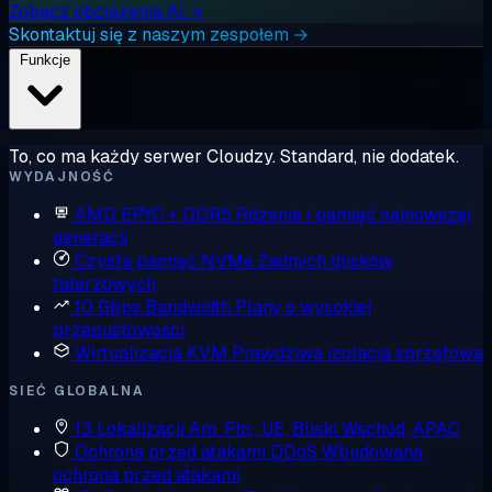
Zobacz obciążenia AI →
Skontaktuj się z naszym zespołem →
Funkcje
To, co ma każdy serwer Cloudzy. Standard, nie dodatek.
WYDAJNOŚĆ
AMD EPYC + DDR5
Rdzenie i pamięć najnowszej
generacji
Czysta pamięć NVMe
Żadnych dysków
talerzowych
10 Gbps Bandwidth
Plany o wysokiej
przepustowości
Wirtualizacja KVM
Prawdziwa izolacja sprzętowa
SIEĆ GLOBALNA
13 Lokalizacji
Am. Płn., UE, Bliski Wschód, APAC
Ochrona przed atakami DDoS
Wbudowana
ochrona przed atakami