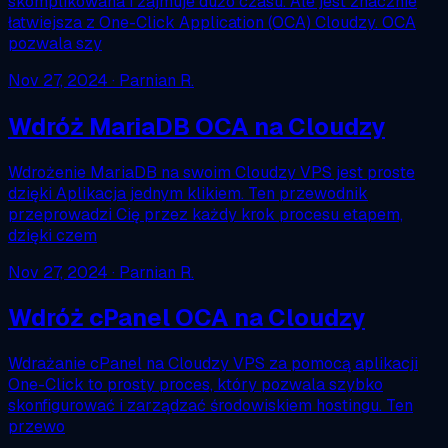
skomplikowana i zajmuje dużo czasu. Ale jest znacznie
łatwiejsza z One-Click Application (OCA) Cloudzy. OCA
pozwala szy
Nov 27, 2024
· Parnian R.
Wdróż MariaDB OCA na Cloudzy
Wdrożenie MariaDB na swoim Cloudzy VPS jest proste
dzięki Aplikacja jednym klikiem. Ten przewodnik
przeprowadzi Cię przez każdy krok procesu etapem,
dzięki czem
Nov 27, 2024
· Parnian R.
Wdróż cPanel OCA na Cloudzy
Wdrażanie cPanel na Cloudzy VPS za pomocą aplikacji
One-Click to prosty proces, który pozwala szybko
skonfigurować i zarządzać środowiskiem hostingu. Ten
przewo