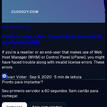
Servidores e SO
Como Corrigir o Erro Cannot Read license File
no cPanel/WHM?
If you’re a reseller or an end-user that makes use of Web
Host Manager (WHM) or Control Panel (cPanel), you might
have faced trouble along with invalid license errors. These
errors
Ivarr Vinter
·
Sep 9, 2020
·
5 min de leitura
Pronto para implantar?
Seu primeiro servidor a 60 segundos. Sem cartão para
começar.
Começar
Fale com vendas