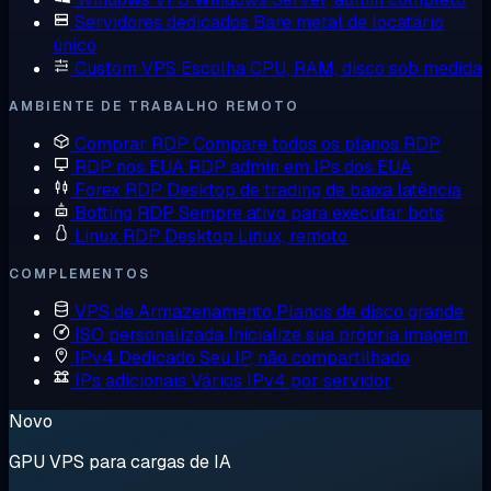
Servidores dedicados
Bare metal de locatário
único
Custom VPS
Escolha CPU, RAM, disco sob medida
AMBIENTE DE TRABALHO REMOTO
Comprar RDP
Compare todos os planos RDP
RDP nos EUA
RDP admin em IPs dos EUA
Forex RDP
Desktop de trading de baixa latência
Botting RDP
Sempre ativo para executar bots
Linux RDP
Desktop Linux, remoto
COMPLEMENTOS
VPS de Armazenamento
Planos de disco grande
ISO personalizada
Inicialize sua própria imagem
IPv4 Dedicado
Seu IP, não compartilhado
IPs adicionais
Vários IPv4 por servidor
Novo
GPU VPS para cargas de IA