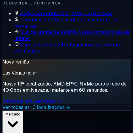
COBRANÇA E CONFIANÇA
Pague com cripto
BTC, XMR, USDT e mais
Reembolso em 14 dias
Reembolso total, sem
perguntas
SLA de uptime de 99,95%
Nosso compromisso de
uptime
Suporte humano 24/7
Engenheiros de verdade,
em minutos
Nova região
Las Vegas no ar
Nossa 13ª localização: AMD EPYC, NVMe puro e rede de
40 Gbps em Nevada. Implante em 60 segundos.
Implantar em Las Vegas →
Ver todas as 13 localizações →
Mercado