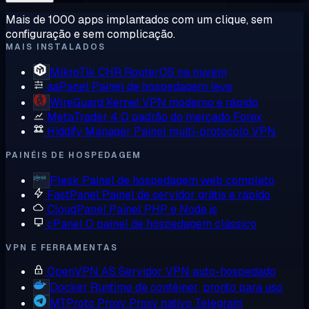
Mais de 1000 apps implantados com um clique, sem
configuração e sem complicação.
MAIS INSTALADOS
MikroTik CHR
RouterOS na nuvem
aaPanel
Painel de hospedagem leve
WireGuard
Kernel VPN moderno e rápido
MetaTrader 4
O padrão do mercado Forex
Hiddify Manager
Painel multi-protocolo VPN
PAINÉIS DE HOSPEDAGEM
Plesk
Painel de hospedagem web completo
FastPanel
Painel de servidor grátis e rápido
CloudPanel
Painel PHP e Node.js
cPanel
O painel de hospedagem clássico
VPN E FERRAMENTAS
OpenVPN AS
Servidor VPN auto-hospedado
Docker
Runtime de contêiner, pronto para uso
MTProto Proxy
Proxy nativo Telegram