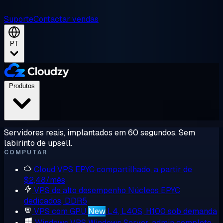
Suporte
Contactar vendas
PT
Produtos
Servidores reais, implantados em 60 segundos. Sem
labirinto de upsell.
COMPUTAR
Cloud VPS
EPYC compartilhado, a partir de
$2,48/mês
VPS de alto desempenho
Núcleos EPYC
dedicados, DDR5
VPS com GPU
New
L4, L40S, H100 sob demanda
Windows VPS
Windows Server, admin completo