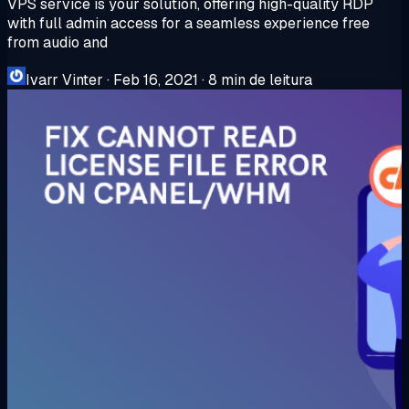
VPS service is your solution, offering high-quality RDP
with full admin access for a seamless experience free
from audio and
Ivarr Vinter
·
Feb 16, 2021
·
8 min de leitura