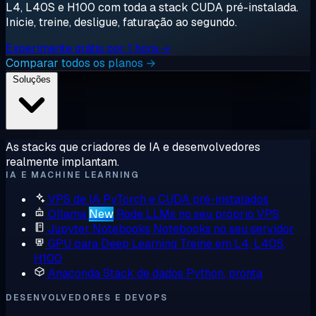
L4, L40S e H100 com toda a stack CUDA pré-instalada.
Inicie, treine, desligue, faturação ao segundo.
Experimente grátis por 1 hora →
Comparar todos os planos →
Soluções
As stacks que criadores de IA e desenvolvedores
realmente implantam.
IA E MACHINE LEARNING
VPS de IA
PyTorch e CUDA pré-instalados
Ollama
New
Rode LLMs no seu próprio VPS
Jupyter Notebooks
Notebooks no seu servidor
GPU para Deep Learning
Treine em L4, L40S,
H100
Anaconda
Stack de dados Python, pronta
DESENVOLVEDORES E DEVOPS