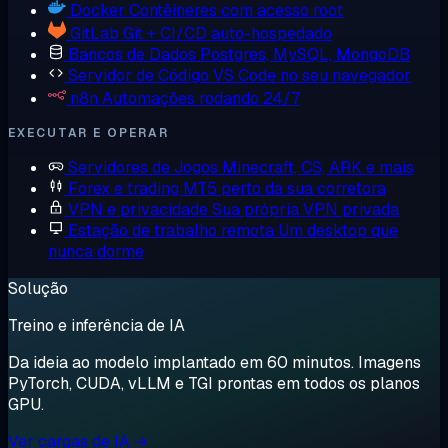
Docker
Contêineres com acesso root
GitLab
Git + CI/CD auto-hospedado
Bancos de Dados
Postgres, MySQL, MongoDB
Servidor de Código
VS Code no seu navegador
n8n
Automações rodando 24/7
EXECUTAR E OPERAR
Servidores de Jogos
Minecraft, CS, ARK e mais
Forex e trading
MT5 perto da sua corretora
VPN e privacidade
Sua própria VPN privada
Estação de trabalho remota
Um desktop que
nunca dorme
Solução
Treino e inferência de IA
Da ideia ao modelo implantado em 60 minutos. Imagens
PyTorch, CUDA, vLLM e TGI prontas em todos os planos
GPU.
Ver cargas de IA →