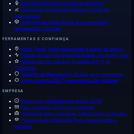
Sala de Notícias
Imprensa e anúncios
Comparar provedores
Cloudzy frente às
alternativas
Todos os recursos
Guias, documentação,
ferramentas, notícias
FERRAMENTAS E CONFIANÇA
Vidro Fumê
Teste nossa rede a partir do seu IP
Estado do serviço
Disponibilidade em tempo real
Avaliações de clientes
Avaliado 4,6/5 no
Trustpilot
Garantia de Reembolso
14 dias, sem perguntas
Obter suporte
24/7, engenheiros de verdade
EMPRESA
Sobre nós
Independente desde 2008
Fale connosco
Entre em contacto
Programa para empresas
Cresça com a Cloudzy
Programa de Educação
Para investigação e
equipas