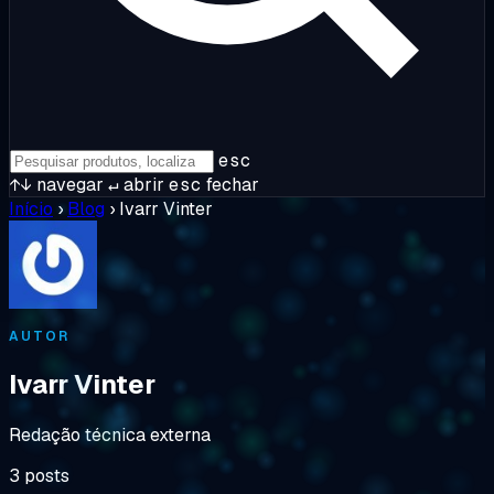
esc
↑↓
navegar
↵
abrir
esc
fechar
Início
›
Blog
›
Ivarr Vinter
AUTOR
Ivarr Vinter
Redação técnica externa
3 posts