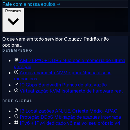
Fale com a nossa equipa →
Recursos
O que vem em todo servidor Cloudzy. Padrão, não
opcional.
DESEMPENHO
AMD EPYC + DDR5
Núcleos e memória de última
geração
Armazenamento NVMe puro
Nunca discos
mecânicos
10 Gbps Bandwidth
Planos de alta vazão
Virtualização KVM
Isolamento de hardware real
REDE GLOBAL
13 Localizações
AN, UE, Oriente Médio, APAC
Proteção DDoS
Mitigação de ataques integrada
IPv6 + IPv4 dedicado
v6 nativo, seu próprio v4