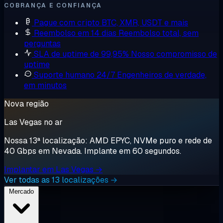
COBRANÇA E CONFIANÇA
Pague com cripto
BTC, XMR, USDT e mais
Reembolso em 14 dias
Reembolso total, sem
perguntas
SLA de uptime de 99,95%
Nosso compromisso de
uptime
Suporte humano 24/7
Engenheiros de verdade,
em minutos
Nova região
Las Vegas no ar
Nossa 13ª localização: AMD EPYC, NVMe puro e rede de
40 Gbps em Nevada. Implante em 60 segundos.
Implantar em Las Vegas →
Ver todas as 13 localizações →
Mercado