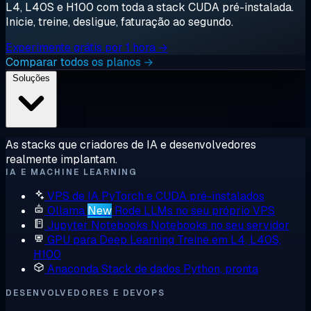
L4, L40S e H100 com toda a stack CUDA pré-instalada.
Inicie, treine, desligue, faturação ao segundo.
Experimente grátis por 1 hora →
Comparar todos os planos →
Soluções
As stacks que criadores de IA e desenvolvedores
realmente implantam.
IA E MACHINE LEARNING
VPS de IA
PyTorch e CUDA pré-instalados
Ollama
New
Rode LLMs no seu próprio VPS
Jupyter Notebooks
Notebooks no seu servidor
GPU para Deep Learning
Treine em L4, L40S,
H100
Anaconda
Stack de dados Python, pronta
DESENVOLVEDORES E DEVOPS