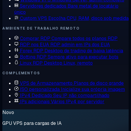
Servidores dedicados
Bare metal de locatário
único
Custom VPS
Escolha CPU, RAM, disco sob medida
AMBIENTE DE TRABALHO REMOTO
Comprar RDP
Compare todos os planos RDP
RDP nos EUA
RDP admin em IPs dos EUA
Forex RDP
Desktop de trading de baixa latência
Botting RDP
Sempre ativo para executar bots
Linux RDP
Desktop Linux, remoto
COMPLEMENTOS
VPS de Armazenamento
Planos de disco grande
ISO personalizada
Inicialize sua própria imagem
IPv4 Dedicado
Seu IP, não compartilhado
IPs adicionais
Vários IPv4 por servidor
Novo
GPU VPS para cargas de IA