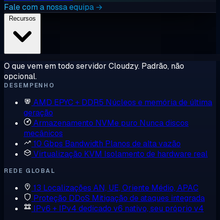
Fale com a nossa equipa →
Recursos
O que vem em todo servidor Cloudzy. Padrão, não
opcional.
DESEMPENHO
AMD EPYC + DDR5
Núcleos e memória de última
geração
Armazenamento NVMe puro
Nunca discos
mecânicos
10 Gbps Bandwidth
Planos de alta vazão
Virtualização KVM
Isolamento de hardware real
REDE GLOBAL
13 Localizações
AN, UE, Oriente Médio, APAC
Proteção DDoS
Mitigação de ataques integrada
IPv6 + IPv4 dedicado
v6 nativo, seu próprio v4