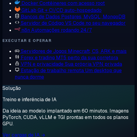
Docker
Contêineres com acesso root
GitLab
Git + CI/CD auto-hospedado
Bancos de Dados
Postgres, MySQL, MongoDB
Servidor de Código
VS Code no seu navegador
n8n
Automações rodando 24/7
EXECUTAR E OPERAR
Servidores de Jogos
Minecraft, CS, ARK e mais
Forex e trading
MT5 perto da sua corretora
VPN e privacidade
Sua própria VPN privada
Estação de trabalho remota
Um desktop que
nunca dorme
Solução
Treino e inferência de IA
Da ideia ao modelo implantado em 60 minutos. Imagens
PyTorch, CUDA, vLLM e TGI prontas em todos os planos
GPU.
Ver cargas de IA →