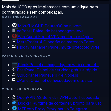
Mais de 1000 apps implantados com um clique, sem
configuração e sem complicação.
MAIS INSTALADOS
MikroTik CHR
RouterOS na nuvem
aaPanel
Painel de hospedagem leve
WireGuard
Kernel VPN moderno e rápido
MetaTrader 4
O padrão do mercado Forex
Hiddify Manager
Painel multi-protocolo VPN
PAINÉIS DE HOSPEDAGEM
Plesk
Painel de hospedagem web completo
FastPanel
Painel de servidor grátis e rápido
CloudPanel
Painel PHP e Node.js
cPanel
O painel de hospedagem clássico
VPN E FERRAMENTAS
OpenVPN AS
Servidor VPN auto-hospedado
Docker
Runtime de contêiner, pronto para uso
MTProto Proxy
Proxy nativo Telegram