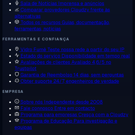
Sala de Notícias
Imprensa e anúncios
Comparar provedores
Cloudzy frente às
alternativas
Todos os recursos
Guias, documentação,
ferramentas, notícias
FERRAMENTAS E CONFIANÇA
Vidro Fumê
Teste nossa rede a partir do seu IP
Estado do serviço
Disponibilidade em tempo real
Avaliações de clientes
Avaliado 4,6/5 no
Trustpilot
Garantia de Reembolso
14 dias, sem perguntas
Obter suporte
24/7, engenheiros de verdade
EMPRESA
Sobre nós
Independente desde 2008
Fale connosco
Entre em contacto
Programa para empresas
Cresça com a Cloudzy
Programa de Educação
Para investigação e
equipas