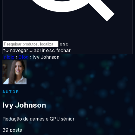
esc
↑↓
navegar
↵
abrir
esc
fechar
Início
›
Blog
›
Ivy Johnson
AUTOR
Ivy Johnson
Redação de games e GPU sênior
39 posts