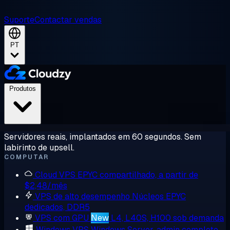
Suporte
Contactar vendas
PT
Produtos
Servidores reais, implantados em 60 segundos. Sem
labirinto de upsell.
COMPUTAR
Cloud VPS
EPYC compartilhado, a partir de
$2,48/mês
VPS de alto desempenho
Núcleos EPYC
dedicados, DDR5
VPS com GPU
New
L4, L40S, H100 sob demanda
Windows VPS
Windows Server, admin completo