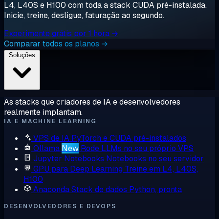
L4, L40S e H100 com toda a stack CUDA pré-instalada.
Inicie, treine, desligue, faturação ao segundo.
Experimente grátis por 1 hora →
Comparar todos os planos →
Soluções
As stacks que criadores de IA e desenvolvedores
realmente implantam.
IA E MACHINE LEARNING
VPS de IA
PyTorch e CUDA pré-instalados
Ollama
New
Rode LLMs no seu próprio VPS
Jupyter Notebooks
Notebooks no seu servidor
GPU para Deep Learning
Treine em L4, L40S,
H100
Anaconda
Stack de dados Python, pronta
DESENVOLVEDORES E DEVOPS