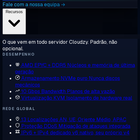
Fale com a nossa equipa →
Recursos
O que vem em todo servidor Cloudzy. Padrão, não
opcional.
DESEMPENHO
AMD EPYC + DDR5
Núcleos e memória de última
geração
Armazenamento NVMe puro
Nunca discos
mecânicos
10 Gbps Bandwidth
Planos de alta vazão
Virtualização KVM
Isolamento de hardware real
REDE GLOBAL
13 Localizações
AN, UE, Oriente Médio, APAC
Proteção DDoS
Mitigação de ataques integrada
IPv6 + IPv4 dedicado
v6 nativo, seu próprio v4