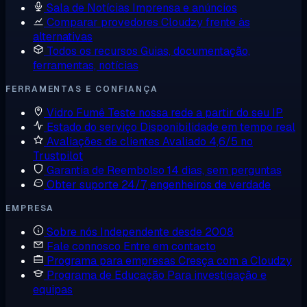
Sala de Notícias
Imprensa e anúncios
Comparar provedores
Cloudzy frente às
alternativas
Todos os recursos
Guias, documentação,
ferramentas, notícias
FERRAMENTAS E CONFIANÇA
Vidro Fumê
Teste nossa rede a partir do seu IP
Estado do serviço
Disponibilidade em tempo real
Avaliações de clientes
Avaliado 4,6/5 no
Trustpilot
Garantia de Reembolso
14 dias, sem perguntas
Obter suporte
24/7, engenheiros de verdade
EMPRESA
Sobre nós
Independente desde 2008
Fale connosco
Entre em contacto
Programa para empresas
Cresça com a Cloudzy
Programa de Educação
Para investigação e
equipas