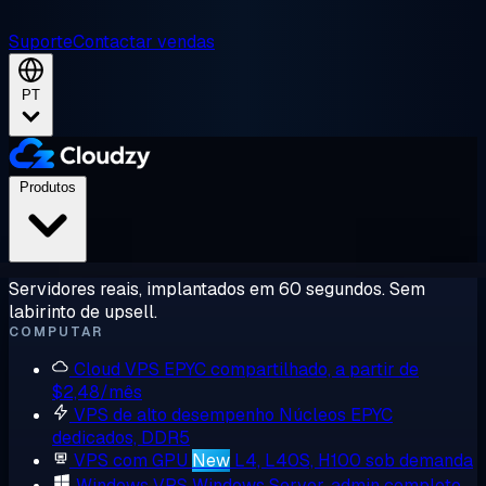
Suporte
Contactar vendas
PT
Produtos
Servidores reais, implantados em 60 segundos. Sem
labirinto de upsell.
COMPUTAR
Cloud VPS
EPYC compartilhado, a partir de
$2,48/mês
VPS de alto desempenho
Núcleos EPYC
dedicados, DDR5
VPS com GPU
New
L4, L40S, H100 sob demanda
Windows VPS
Windows Server, admin completo