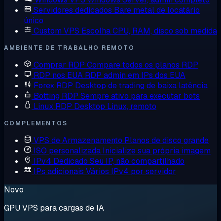
Servidores dedicados
Bare metal de locatário
único
Custom VPS
Escolha CPU, RAM, disco sob medida
AMBIENTE DE TRABALHO REMOTO
Comprar RDP
Compare todos os planos RDP
RDP nos EUA
RDP admin em IPs dos EUA
Forex RDP
Desktop de trading de baixa latência
Botting RDP
Sempre ativo para executar bots
Linux RDP
Desktop Linux, remoto
COMPLEMENTOS
VPS de Armazenamento
Planos de disco grande
ISO personalizada
Inicialize sua própria imagem
IPv4 Dedicado
Seu IP, não compartilhado
IPs adicionais
Vários IPv4 por servidor
Novo
GPU VPS para cargas de IA