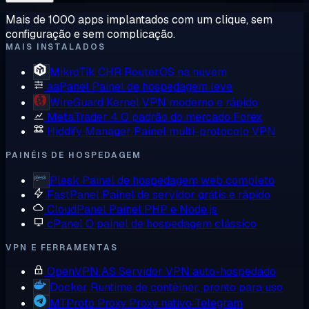
Mais de 1000 apps implantados com um clique, sem
configuração e sem complicação.
MAIS INSTALADOS
MikroTik CHR
RouterOS na nuvem
aaPanel
Painel de hospedagem leve
WireGuard
Kernel VPN moderno e rápido
MetaTrader 4
O padrão do mercado Forex
Hiddify Manager
Painel multi-protocolo VPN
PAINÉIS DE HOSPEDAGEM
Plesk
Painel de hospedagem web completo
FastPanel
Painel de servidor grátis e rápido
CloudPanel
Painel PHP e Node.js
cPanel
O painel de hospedagem clássico
VPN E FERRAMENTAS
OpenVPN AS
Servidor VPN auto-hospedado
Docker
Runtime de contêiner, pronto para uso
MTProto Proxy
Proxy nativo Telegram