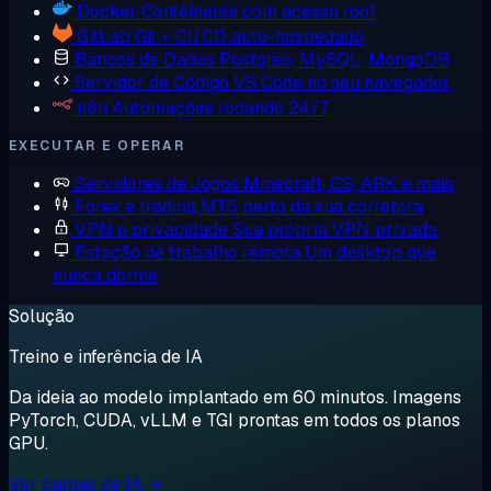
Docker
Contêineres com acesso root
GitLab
Git + CI/CD auto-hospedado
Bancos de Dados
Postgres, MySQL, MongoDB
Servidor de Código
VS Code no seu navegador
n8n
Automações rodando 24/7
EXECUTAR E OPERAR
Servidores de Jogos
Minecraft, CS, ARK e mais
Forex e trading
MT5 perto da sua corretora
VPN e privacidade
Sua própria VPN privada
Estação de trabalho remota
Um desktop que
nunca dorme
Solução
Treino e inferência de IA
Da ideia ao modelo implantado em 60 minutos. Imagens
PyTorch, CUDA, vLLM e TGI prontas em todos os planos
GPU.
Ver cargas de IA →