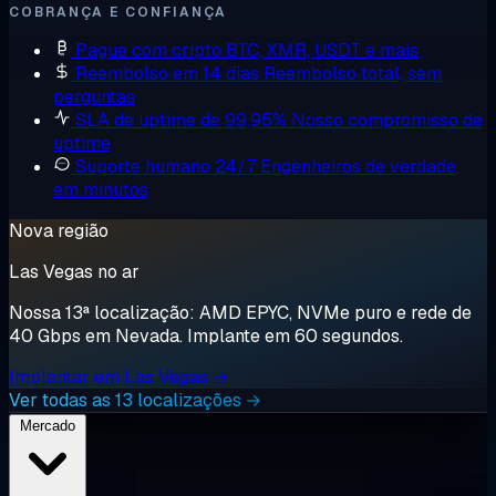
COBRANÇA E CONFIANÇA
Pague com cripto
BTC, XMR, USDT e mais
Reembolso em 14 dias
Reembolso total, sem
perguntas
SLA de uptime de 99,95%
Nosso compromisso de
uptime
Suporte humano 24/7
Engenheiros de verdade,
em minutos
Nova região
Las Vegas no ar
Nossa 13ª localização: AMD EPYC, NVMe puro e rede de
40 Gbps em Nevada. Implante em 60 segundos.
Implantar em Las Vegas →
Ver todas as 13 localizações →
Mercado