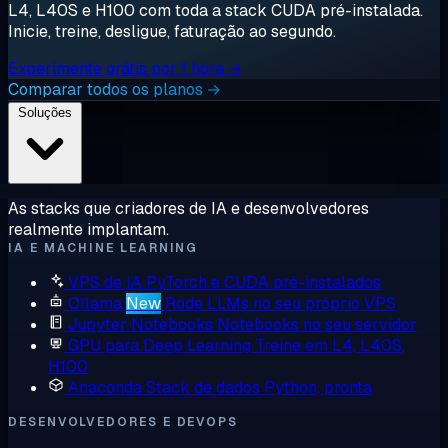
L4, L40S e H100 com toda a stack CUDA pré-instalada.
Inicie, treine, desligue, faturação ao segundo.
Experimente grátis por 1 hora →
Comparar todos os planos →
Soluções
As stacks que criadores de IA e desenvolvedores
realmente implantam.
IA E MACHINE LEARNING
VPS de IA
PyTorch e CUDA pré-instalados
Ollama
New
Rode LLMs no seu próprio VPS
Jupyter Notebooks
Notebooks no seu servidor
GPU para Deep Learning
Treine em L4, L40S,
H100
Anaconda
Stack de dados Python, pronta
DESENVOLVEDORES E DEVOPS