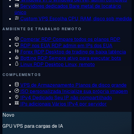
Servidores dedicados
Bare metal de locatário
único
Custom VPS
Escolha CPU, RAM, disco sob medida
AMBIENTE DE TRABALHO REMOTO
Comprar RDP
Compare todos os planos RDP
RDP nos EUA
RDP admin em IPs dos EUA
Forex RDP
Desktop de trading de baixa latência
Botting RDP
Sempre ativo para executar bots
Linux RDP
Desktop Linux, remoto
COMPLEMENTOS
VPS de Armazenamento
Planos de disco grande
ISO personalizada
Inicialize sua própria imagem
IPv4 Dedicado
Seu IP, não compartilhado
IPs adicionais
Vários IPv4 por servidor
Novo
GPU VPS para cargas de IA