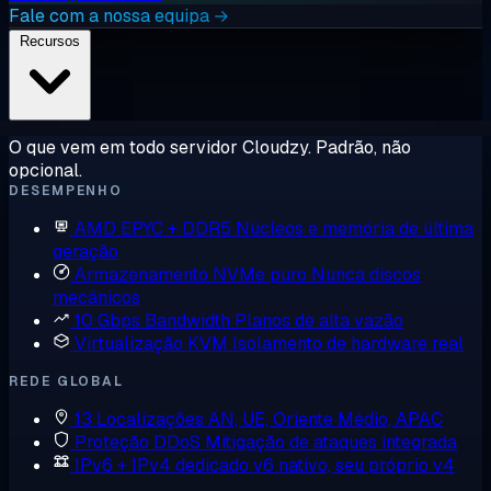
Fale com a nossa equipa →
Recursos
O que vem em todo servidor Cloudzy. Padrão, não
opcional.
DESEMPENHO
AMD EPYC + DDR5
Núcleos e memória de última
geração
Armazenamento NVMe puro
Nunca discos
mecânicos
10 Gbps Bandwidth
Planos de alta vazão
Virtualização KVM
Isolamento de hardware real
REDE GLOBAL
13 Localizações
AN, UE, Oriente Médio, APAC
Proteção DDoS
Mitigação de ataques integrada
IPv6 + IPv4 dedicado
v6 nativo, seu próprio v4