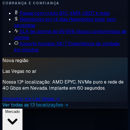
COBRANÇA E CONFIANÇA
Pague com cripto
BTC, XMR, USDT e mais
Reembolso em 14 dias
Reembolso total, sem
perguntas
SLA de uptime de 99,95%
Nosso compromisso de
uptime
Suporte humano 24/7
Engenheiros de verdade,
em minutos
Nova região
Las Vegas no ar
Nossa 13ª localização: AMD EPYC, NVMe puro e rede de
40 Gbps em Nevada. Implante em 60 segundos.
Implantar em Las Vegas →
Ver todas as 13 localizações →
Mercado