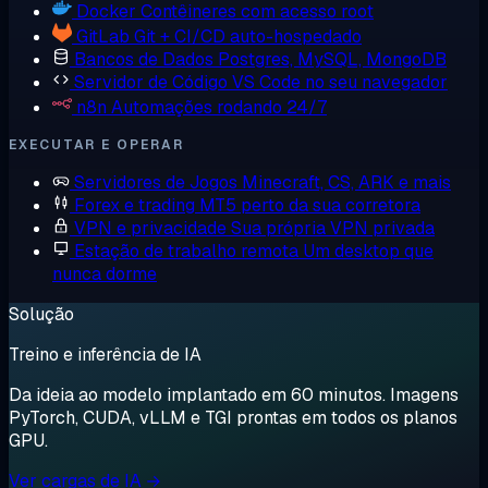
Docker
Contêineres com acesso root
GitLab
Git + CI/CD auto-hospedado
Bancos de Dados
Postgres, MySQL, MongoDB
Servidor de Código
VS Code no seu navegador
n8n
Automações rodando 24/7
EXECUTAR E OPERAR
Servidores de Jogos
Minecraft, CS, ARK e mais
Forex e trading
MT5 perto da sua corretora
VPN e privacidade
Sua própria VPN privada
Estação de trabalho remota
Um desktop que
nunca dorme
Solução
Treino e inferência de IA
Da ideia ao modelo implantado em 60 minutos. Imagens
PyTorch, CUDA, vLLM e TGI prontas em todos os planos
GPU.
Ver cargas de IA →