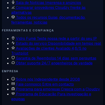
Sala de Notícias
Imprensa e anúncios
Comparar provedores
Cloudzy frente às
alternativas
Todos os recursos
Guias, documentação,
ferramentas, notícias
FERRAMENTAS E CONFIANÇA
Vidro Fumê
Teste nossa rede a partir do seu IP
Estado do serviço
Disponibilidade em tempo real
Avaliações de clientes
Avaliado 4,6/5 no
Trustpilot
Garantia de Reembolso
14 dias, sem perguntas
Obter suporte
24/7, engenheiros de verdade
EMPRESA
Sobre nós
Independente desde 2008
Fale connosco
Entre em contacto
Programa para empresas
Cresça com a Cloudzy
Programa de Educação
Para investigação e
equipas