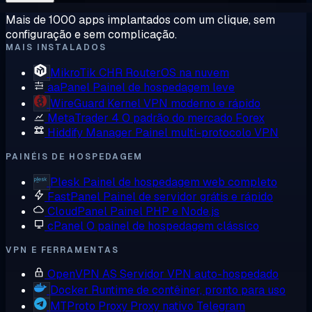
Mais de 1000 apps implantados com um clique, sem
configuração e sem complicação.
MAIS INSTALADOS
MikroTik CHR
RouterOS na nuvem
aaPanel
Painel de hospedagem leve
WireGuard
Kernel VPN moderno e rápido
MetaTrader 4
O padrão do mercado Forex
Hiddify Manager
Painel multi-protocolo VPN
PAINÉIS DE HOSPEDAGEM
Plesk
Painel de hospedagem web completo
FastPanel
Painel de servidor grátis e rápido
CloudPanel
Painel PHP e Node.js
cPanel
O painel de hospedagem clássico
VPN E FERRAMENTAS
OpenVPN AS
Servidor VPN auto-hospedado
Docker
Runtime de contêiner, pronto para uso
MTProto Proxy
Proxy nativo Telegram