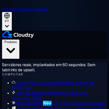
Suporte
Contactar vendas
PT
Produtos
Servidores reais, implantados em 60 segundos. Sem
labirinto de upsell.
COMPUTAR
Cloud VPS
EPYC compartilhado, a partir de
$2,48/mês
VPS de alto desempenho
Núcleos EPYC
dedicados, DDR5
VPS com GPU
New
L4, L40S, H100 sob demanda
Windows VPS
Windows Server, admin completo