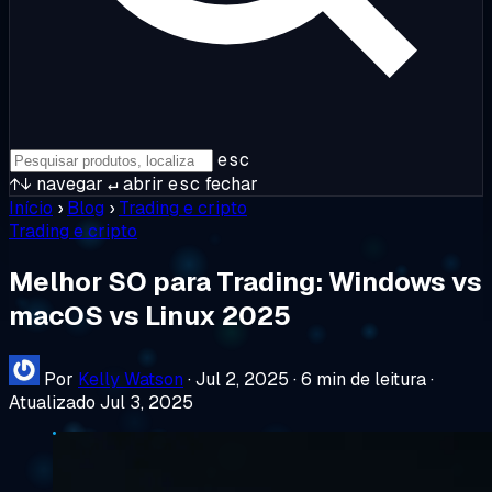
esc
↑↓
navegar
↵
abrir
esc
fechar
Início
›
Blog
›
Trading e cripto
Trading e cripto
Melhor SO para Trading: Windows vs
macOS vs Linux 2025
Por
Kelly Watson
·
Jul 2, 2025
·
6 min de leitura
·
Atualizado Jul 3, 2025