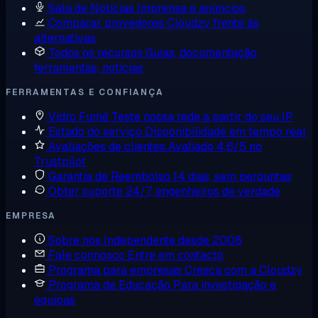
Sala de Notícias
Imprensa e anúncios
Comparar provedores
Cloudzy frente às
alternativas
Todos os recursos
Guias, documentação,
ferramentas, notícias
FERRAMENTAS E CONFIANÇA
Vidro Fumê
Teste nossa rede a partir do seu IP
Estado do serviço
Disponibilidade em tempo real
Avaliações de clientes
Avaliado 4,6/5 no
Trustpilot
Garantia de Reembolso
14 dias, sem perguntas
Obter suporte
24/7, engenheiros de verdade
EMPRESA
Sobre nós
Independente desde 2008
Fale connosco
Entre em contacto
Programa para empresas
Cresça com a Cloudzy
Programa de Educação
Para investigação e
equipas