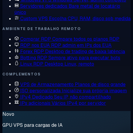
Servidores dedicados
Bare metal de locatário
único
Custom VPS
Escolha CPU, RAM, disco sob medida
AMBIENTE DE TRABALHO REMOTO
Comprar RDP
Compare todos os planos RDP
RDP nos EUA
RDP admin em IPs dos EUA
Forex RDP
Desktop de trading de baixa latência
Botting RDP
Sempre ativo para executar bots
Linux RDP
Desktop Linux, remoto
COMPLEMENTOS
VPS de Armazenamento
Planos de disco grande
ISO personalizada
Inicialize sua própria imagem
IPv4 Dedicado
Seu IP, não compartilhado
IPs adicionais
Vários IPv4 por servidor
Novo
GPU VPS para cargas de IA