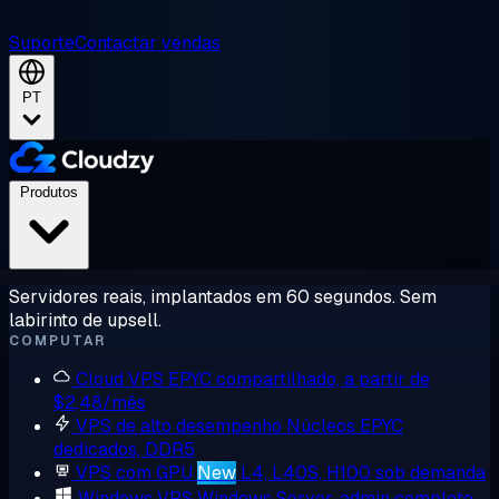
Suporte
Contactar vendas
PT
Produtos
Servidores reais, implantados em 60 segundos. Sem
labirinto de upsell.
COMPUTAR
Cloud VPS
EPYC compartilhado, a partir de
$2,48/mês
VPS de alto desempenho
Núcleos EPYC
dedicados, DDR5
VPS com GPU
New
L4, L40S, H100 sob demanda
Windows VPS
Windows Server, admin completo