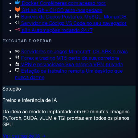
Docker
Contêineres com acesso root
GitLab
Git + CI/CD auto-hospedado
Bancos de Dados
Postgres, MySQL, MongoDB
Servidor de Código
VS Code no seu navegador
n8n
Automações rodando 24/7
EXECUTAR E OPERAR
Servidores de Jogos
Minecraft, CS, ARK e mais
Forex e trading
MT5 perto da sua corretora
VPN e privacidade
Sua própria VPN privada
Estação de trabalho remota
Um desktop que
nunca dorme
Solução
Treino e inferência de IA
Da ideia ao modelo implantado em 60 minutos. Imagens
PyTorch, CUDA, vLLM e TGI prontas em todos os planos
GPU.
Ver cargas de IA →