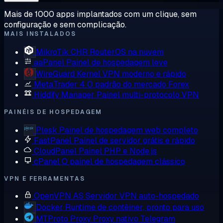
Mais de 1000 apps implantados com um clique, sem
configuração e sem complicação.
MAIS INSTALADOS
MikroTik CHR
RouterOS na nuvem
aaPanel
Painel de hospedagem leve
WireGuard
Kernel VPN moderno e rápido
MetaTrader 4
O padrão do mercado Forex
Hiddify Manager
Painel multi-protocolo VPN
PAINÉIS DE HOSPEDAGEM
Plesk
Painel de hospedagem web completo
FastPanel
Painel de servidor grátis e rápido
CloudPanel
Painel PHP e Node.js
cPanel
O painel de hospedagem clássico
VPN E FERRAMENTAS
OpenVPN AS
Servidor VPN auto-hospedado
Docker
Runtime de contêiner, pronto para uso
MTProto Proxy
Proxy nativo Telegram