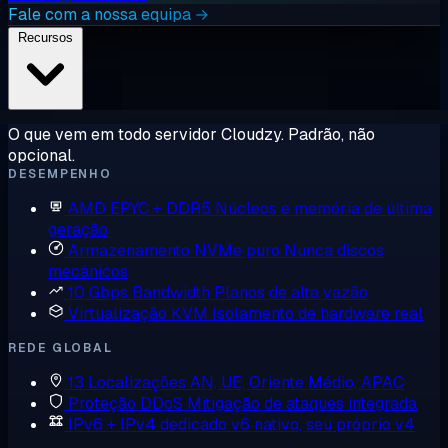
Fale com a nossa equipa →
Recursos
O que vem em todo servidor Cloudzy. Padrão, não
opcional.
DESEMPENHO
AMD EPYC + DDR5
Núcleos e memória de última
geração
Armazenamento NVMe puro
Nunca discos
mecânicos
10 Gbps Bandwidth
Planos de alta vazão
Virtualização KVM
Isolamento de hardware real
REDE GLOBAL
13 Localizações
AN, UE, Oriente Médio, APAC
Proteção DDoS
Mitigação de ataques integrada
IPv6 + IPv4 dedicado
v6 nativo, seu próprio v4