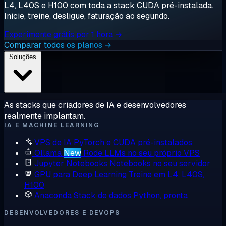
L4, L40S e H100 com toda a stack CUDA pré-instalada.
Inicie, treine, desligue, faturação ao segundo.
Experimente grátis por 1 hora →
Comparar todos os planos →
Soluções
As stacks que criadores de IA e desenvolvedores
realmente implantam.
IA E MACHINE LEARNING
VPS de IA
PyTorch e CUDA pré-instalados
Ollama
New
Rode LLMs no seu próprio VPS
Jupyter Notebooks
Notebooks no seu servidor
GPU para Deep Learning
Treine em L4, L40S,
H100
Anaconda
Stack de dados Python, pronta
DESENVOLVEDORES E DEVOPS