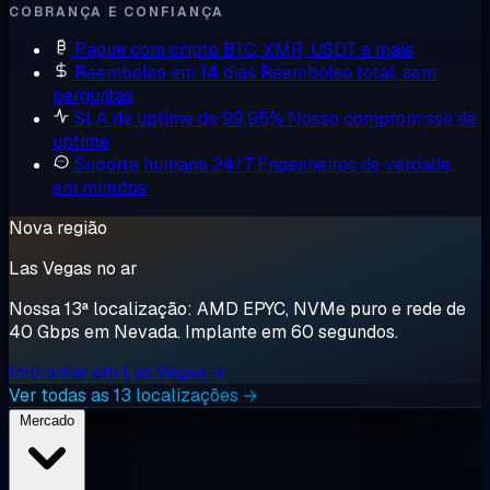
COBRANÇA E CONFIANÇA
Pague com cripto
BTC, XMR, USDT e mais
Reembolso em 14 dias
Reembolso total, sem
perguntas
SLA de uptime de 99,95%
Nosso compromisso de
uptime
Suporte humano 24/7
Engenheiros de verdade,
em minutos
Nova região
Las Vegas no ar
Nossa 13ª localização: AMD EPYC, NVMe puro e rede de
40 Gbps em Nevada. Implante em 60 segundos.
Implantar em Las Vegas →
Ver todas as 13 localizações →
Mercado