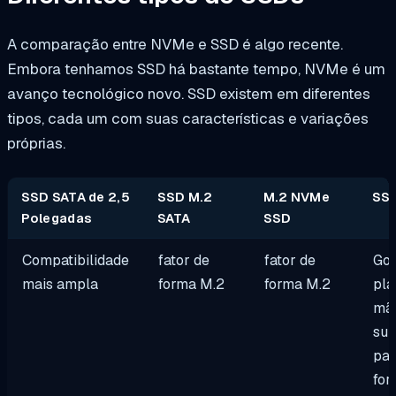
A comparação entre NVMe e SSD é algo recente.
Embora tenhamos SSD há bastante tempo, NVMe é um
avanço tecnológico novo. SSD existem em diferentes
tipos, cada um com suas características e variações
próprias.
SSD SATA de 2,5
SSD M.2
M.2 NVMe
SSD
Polegadas
SATA
SSD
Compatibilidade
fator de
fator de
Go 
mais ampla
forma M.2
forma M.2
pla
mã
sup
par
for