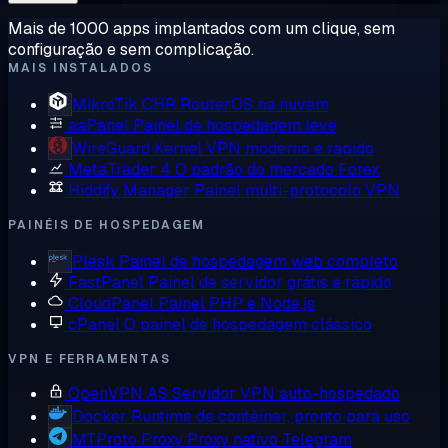
Mais de 1000 apps implantados com um clique, sem
configuração e sem complicação.
MAIS INSTALADOS
MikroTik CHR
RouterOS na nuvem
aaPanel
Painel de hospedagem leve
WireGuard
Kernel VPN moderno e rápido
MetaTrader 4
O padrão do mercado Forex
Hiddify Manager
Painel multi-protocolo VPN
PAINÉIS DE HOSPEDAGEM
Plesk
Painel de hospedagem web completo
FastPanel
Painel de servidor grátis e rápido
CloudPanel
Painel PHP e Node.js
cPanel
O painel de hospedagem clássico
VPN E FERRAMENTAS
OpenVPN AS
Servidor VPN auto-hospedado
Docker
Runtime de contêiner, pronto para uso
MTProto Proxy
Proxy nativo Telegram