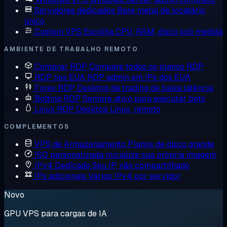
Servidores dedicados
Bare metal de locatário
único
Custom VPS
Escolha CPU, RAM, disco sob medida
AMBIENTE DE TRABALHO REMOTO
Comprar RDP
Compare todos os planos RDP
RDP nos EUA
RDP admin em IPs dos EUA
Forex RDP
Desktop de trading de baixa latência
Botting RDP
Sempre ativo para executar bots
Linux RDP
Desktop Linux, remoto
COMPLEMENTOS
VPS de Armazenamento
Planos de disco grande
ISO personalizada
Inicialize sua própria imagem
IPv4 Dedicado
Seu IP, não compartilhado
IPs adicionais
Vários IPv4 por servidor
Novo
GPU VPS para cargas de IA