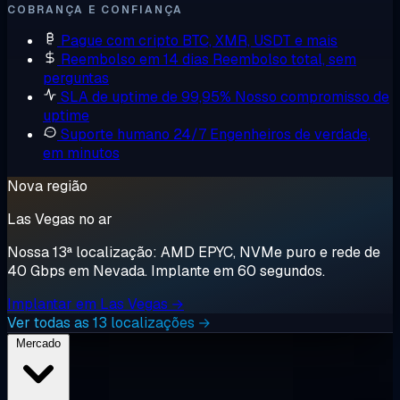
COBRANÇA E CONFIANÇA
Pague com cripto
BTC, XMR, USDT e mais
Reembolso em 14 dias
Reembolso total, sem
perguntas
SLA de uptime de 99,95%
Nosso compromisso de
uptime
Suporte humano 24/7
Engenheiros de verdade,
em minutos
Nova região
Las Vegas no ar
Nossa 13ª localização: AMD EPYC, NVMe puro e rede de
40 Gbps em Nevada. Implante em 60 segundos.
Implantar em Las Vegas →
Ver todas as 13 localizações →
Mercado