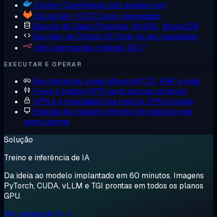
Docker
Contêineres com acesso root
GitLab
Git + CI/CD auto-hospedado
Bancos de Dados
Postgres, MySQL, MongoDB
Servidor de Código
VS Code no seu navegador
n8n
Automações rodando 24/7
EXECUTAR E OPERAR
Servidores de Jogos
Minecraft, CS, ARK e mais
Forex e trading
MT5 perto da sua corretora
VPN e privacidade
Sua própria VPN privada
Estação de trabalho remota
Um desktop que
nunca dorme
Solução
Treino e inferência de IA
Da ideia ao modelo implantado em 60 minutos. Imagens
PyTorch, CUDA, vLLM e TGI prontas em todos os planos
GPU.
Ver cargas de IA →