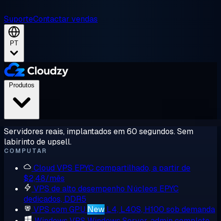
Suporte
Contactar vendas
PT
Produtos
Servidores reais, implantados em 60 segundos. Sem
labirinto de upsell.
COMPUTAR
Cloud VPS
EPYC compartilhado, a partir de
$2,48/mês
VPS de alto desempenho
Núcleos EPYC
dedicados, DDR5
VPS com GPU
New
L4, L40S, H100 sob demanda
Windows VPS
Windows Server, admin completo