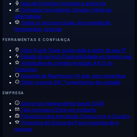
Sala de Notícias
Imprensa e anúncios
Comparar provedores
Cloudzy frente às
alternativas
Todos os recursos
Guias, documentação,
ferramentas, notícias
FERRAMENTAS E CONFIANÇA
Vidro Fumê
Teste nossa rede a partir do seu IP
Estado do serviço
Disponibilidade em tempo real
Avaliações de clientes
Avaliado 4,6/5 no
Trustpilot
Garantia de Reembolso
14 dias, sem perguntas
Obter suporte
24/7, engenheiros de verdade
EMPRESA
Sobre nós
Independente desde 2008
Fale connosco
Entre em contacto
Programa para empresas
Cresça com a Cloudzy
Programa de Educação
Para investigação e
equipas