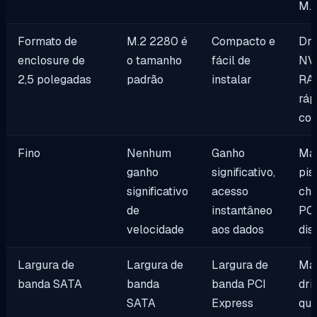
M.
Formato de
M.2 2280 é
Compacto e
Dri
enclosure de
o tamanho
fácil de
NV
2,5 polegadas
padrão
instalar
RA
ráp
con
Fino
Nenhum
Ganho
Ma
ganho
significativo,
pis
significativo
acesso
chi
de
instantâneo
PC
velocidade
aos dados
dis
Largura de
Largura de
Largura de
Ma
banda SATA
banda
banda PCI
dri
SATA
Express
qu