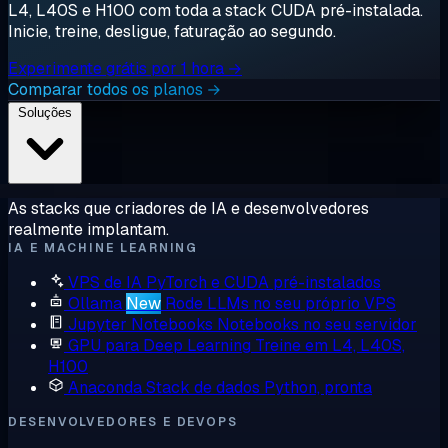
L4, L40S e H100 com toda a stack CUDA pré-instalada.
Inicie, treine, desligue, faturação ao segundo.
Experimente grátis por 1 hora →
Comparar todos os planos →
Soluções
As stacks que criadores de IA e desenvolvedores
realmente implantam.
IA E MACHINE LEARNING
VPS de IA
PyTorch e CUDA pré-instalados
Ollama
New
Rode LLMs no seu próprio VPS
Jupyter Notebooks
Notebooks no seu servidor
GPU para Deep Learning
Treine em L4, L40S,
H100
Anaconda
Stack de dados Python, pronta
DESENVOLVEDORES E DEVOPS