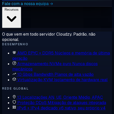
Fale com a nossa equipa →
Recursos
O que vem em todo servidor Cloudzy. Padrão, não
opcional.
DESEMPENHO
AMD EPYC + DDR5
Núcleos e memória de última
geração
Armazenamento NVMe puro
Nunca discos
mecânicos
10 Gbps Bandwidth
Planos de alta vazão
Virtualização KVM
Isolamento de hardware real
REDE GLOBAL
13 Localizações
AN, UE, Oriente Médio, APAC
Proteção DDoS
Mitigação de ataques integrada
IPv6 + IPv4 dedicado
v6 nativo, seu próprio v4