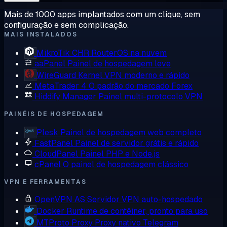
Mais de 1000 apps implantados com um clique, sem
configuração e sem complicação.
MAIS INSTALADOS
MikroTik CHR
RouterOS na nuvem
aaPanel
Painel de hospedagem leve
WireGuard
Kernel VPN moderno e rápido
MetaTrader 4
O padrão do mercado Forex
Hiddify Manager
Painel multi-protocolo VPN
PAINÉIS DE HOSPEDAGEM
Plesk
Painel de hospedagem web completo
FastPanel
Painel de servidor grátis e rápido
CloudPanel
Painel PHP e Node.js
cPanel
O painel de hospedagem clássico
VPN E FERRAMENTAS
OpenVPN AS
Servidor VPN auto-hospedado
Docker
Runtime de contêiner, pronto para uso
MTProto Proxy
Proxy nativo Telegram