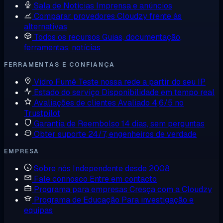
Sala de Notícias
Imprensa e anúncios
Comparar provedores
Cloudzy frente às
alternativas
Todos os recursos
Guias, documentação,
ferramentas, notícias
FERRAMENTAS E CONFIANÇA
Vidro Fumê
Teste nossa rede a partir do seu IP
Estado do serviço
Disponibilidade em tempo real
Avaliações de clientes
Avaliado 4,6/5 no
Trustpilot
Garantia de Reembolso
14 dias, sem perguntas
Obter suporte
24/7, engenheiros de verdade
EMPRESA
Sobre nós
Independente desde 2008
Fale connosco
Entre em contacto
Programa para empresas
Cresça com a Cloudzy
Programa de Educação
Para investigação e
equipas