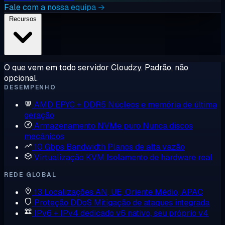
Fale com a nossa equipa →
Recursos
O que vem em todo servidor Cloudzy. Padrão, não
opcional.
DESEMPENHO
AMD EPYC + DDR5
Núcleos e memória de última
geração
Armazenamento NVMe puro
Nunca discos
mecânicos
10 Gbps Bandwidth
Planos de alta vazão
Virtualização KVM
Isolamento de hardware real
REDE GLOBAL
13 Localizações
AN, UE, Oriente Médio, APAC
Proteção DDoS
Mitigação de ataques integrada
IPv6 + IPv4 dedicado
v6 nativo, seu próprio v4