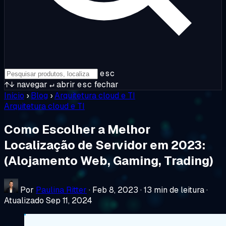
esc
↑↓
navegar
↵
abrir
esc
fechar
Início
›
Blog
›
Arquitetura cloud e TI
Arquitetura cloud e TI
Como Escolher a Melhor
Localização de Servidor em 2023:
(Alojamento Web, Gaming, Trading)
Por
Paulina Ritter
·
Feb 8, 2023
·
13 min de leitura
·
Atualizado Sep 11, 2024