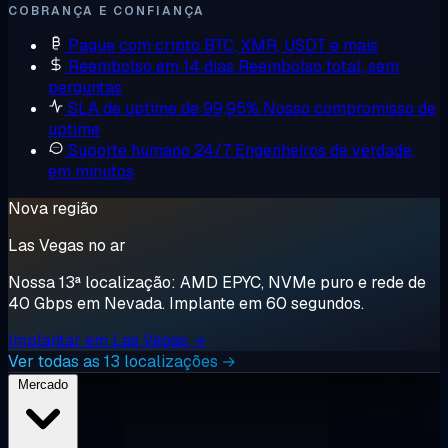
COBRANÇA E CONFIANÇA
Pague com cripto
BTC, XMR, USDT e mais
Reembolso em 14 dias
Reembolso total, sem
perguntas
SLA de uptime de 99,95%
Nosso compromisso de
uptime
Suporte humano 24/7
Engenheiros de verdade,
em minutos
Nova região
Las Vegas no ar
Nossa 13ª localização: AMD EPYC, NVMe puro e rede de
40 Gbps em Nevada. Implante em 60 segundos.
Implantar em Las Vegas →
Ver todas as 13 localizações →
Mercado