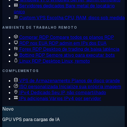
Servidores dedicados
Bare metal de locatário
único
Custom VPS
Escolha CPU, RAM, disco sob medida
AMBIENTE DE TRABALHO REMOTO
Comprar RDP
Compare todos os planos RDP
RDP nos EUA
RDP admin em IPs dos EUA
Forex RDP
Desktop de trading de baixa latência
Botting RDP
Sempre ativo para executar bots
Linux RDP
Desktop Linux, remoto
COMPLEMENTOS
VPS de Armazenamento
Planos de disco grande
ISO personalizada
Inicialize sua própria imagem
IPv4 Dedicado
Seu IP, não compartilhado
IPs adicionais
Vários IPv4 por servidor
Novo
GPU VPS para cargas de IA