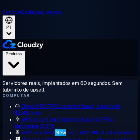
Suporte
Contactar vendas
PT
Produtos
Servidores reais, implantados em 60 segundos. Sem
labirinto de upsell.
COMPUTAR
Cloud VPS
EPYC compartilhado, a partir de
$2,48/mês
VPS de alto desempenho
Núcleos EPYC
dedicados, DDR5
VPS com GPU
New
L4, L40S, H100 sob demanda
Windows VPS
Windows Server, admin completo