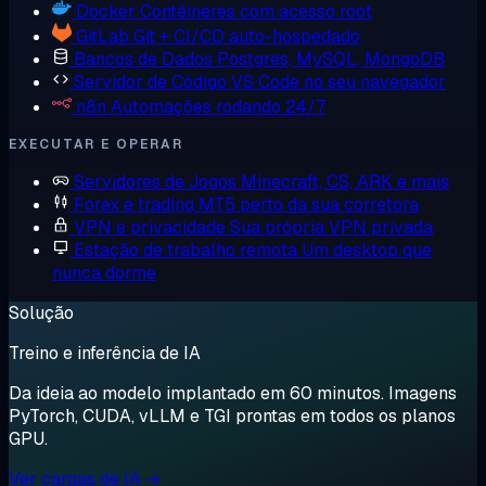
Docker
Contêineres com acesso root
GitLab
Git + CI/CD auto-hospedado
Bancos de Dados
Postgres, MySQL, MongoDB
Servidor de Código
VS Code no seu navegador
n8n
Automações rodando 24/7
EXECUTAR E OPERAR
Servidores de Jogos
Minecraft, CS, ARK e mais
Forex e trading
MT5 perto da sua corretora
VPN e privacidade
Sua própria VPN privada
Estação de trabalho remota
Um desktop que
nunca dorme
Solução
Treino e inferência de IA
Da ideia ao modelo implantado em 60 minutos. Imagens
PyTorch, CUDA, vLLM e TGI prontas em todos os planos
GPU.
Ver cargas de IA →