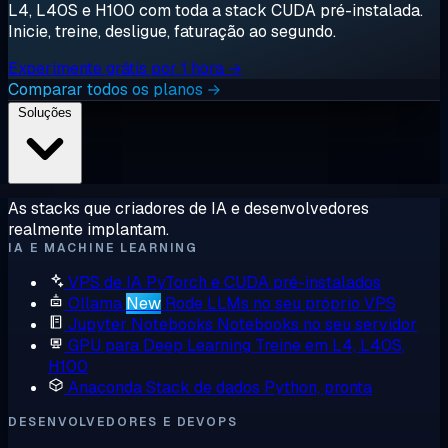
L4, L40S e H100 com toda a stack CUDA pré-instalada.
Inicie, treine, desligue, faturação ao segundo.
Experimente grátis por 1 hora →
Comparar todos os planos →
Soluções
As stacks que criadores de IA e desenvolvedores
realmente implantam.
IA E MACHINE LEARNING
VPS de IA
PyTorch e CUDA pré-instalados
Ollama
New
Rode LLMs no seu próprio VPS
Jupyter Notebooks
Notebooks no seu servidor
GPU para Deep Learning
Treine em L4, L40S,
H100
Anaconda
Stack de dados Python, pronta
DESENVOLVEDORES E DEVOPS