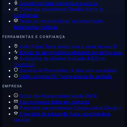
Sala de Notícias
Imprensa e anúncios
Comparar provedores
Cloudzy frente às
alternativas
Todos os recursos
Guias, documentação,
ferramentas, notícias
FERRAMENTAS E CONFIANÇA
Vidro Fumê
Teste nossa rede a partir do seu IP
Estado do serviço
Disponibilidade em tempo real
Avaliações de clientes
Avaliado 4,6/5 no
Trustpilot
Garantia de Reembolso
14 dias, sem perguntas
Obter suporte
24/7, engenheiros de verdade
EMPRESA
Sobre nós
Independente desde 2008
Fale connosco
Entre em contacto
Programa para empresas
Cresça com a Cloudzy
Programa de Educação
Para investigação e
equipas