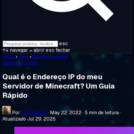
esc
↑↓
navegar
↵
abrir
esc
fechar
Início
›
Blog
›
Gaming e media
Gaming e media
Qual é o Endereço IP do meu
Servidor de Minecraft? Um Guia
Rápido
Por
Lily Carnell
·
May 22, 2022
·
5 min de leitura
·
Atualizado Jul 29, 2025