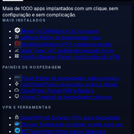
Mais de 1000 apps implantados com um clique, sem
configuração e sem complicação.
MAIS INSTALADOS
MikroTik CHR
RouterOS na nuvem
aaPanel
Painel de hospedagem leve
WireGuard
Kernel VPN moderno e rápido
MetaTrader 4
O padrão do mercado Forex
Hiddify Manager
Painel multi-protocolo VPN
PAINÉIS DE HOSPEDAGEM
Plesk
Painel de hospedagem web completo
FastPanel
Painel de servidor grátis e rápido
CloudPanel
Painel PHP e Node.js
cPanel
O painel de hospedagem clássico
VPN E FERRAMENTAS
OpenVPN AS
Servidor VPN auto-hospedado
Docker
Runtime de contêiner, pronto para uso
MTProto Proxy
Proxy nativo Telegram