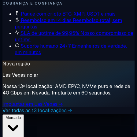
COBRANÇA E CONFIANÇA
Pague com cripto
BTC, XMR, USDT e mais
Reembolso em 14 dias
Reembolso total, sem
perguntas
SLA de uptime de 99,95%
Nosso compromisso de
uptime
Suporte humano 24/7
Engenheiros de verdade,
em minutos
Nova região
Las Vegas no ar
Nossa 13ª localização: AMD EPYC, NVMe puro e rede de
40 Gbps em Nevada. Implante em 60 segundos.
Implantar em Las Vegas →
Ver todas as 13 localizações →
Mercado