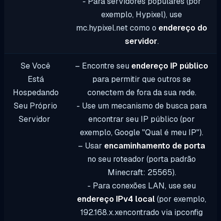
- Para servidores populares (por
exemplo, Hypixel), use
mc.hypixel.net
como o
endereço do
servidor
.
Se Você
– Encontre seu
endereço IP público
Está
para permitir que outros se
Hospedando
conectem de fora da sua rede.
Seu Próprio
- Use um mecanismo de busca para
Servidor
encontrar seu IP público (por
exemplo, Google "Qual é meu IP").
– Usar
encaminhamento de porta
no seu roteador (porta padrão
Minecraft:
25565
).
- Para conexões LAN, use seu
endereço IPv4 local
(por exemplo,
192.168.x.x
encontrado via
ipconfig