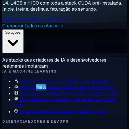
L4, L40S e H100 com toda a stack CUDA pré-instalada.
Inicie, treine, desligue, faturação ao segundo.
Experimente grátis por 1 hora →
Comparar todos os planos →
Soluções
As stacks que criadores de IA e desenvolvedores
realmente implantam.
IA E MACHINE LEARNING
VPS de IA
PyTorch e CUDA pré-instalados
Ollama
New
Rode LLMs no seu próprio VPS
Jupyter Notebooks
Notebooks no seu servidor
GPU para Deep Learning
Treine em L4, L40S,
H100
Anaconda
Stack de dados Python, pronta
DESENVOLVEDORES E DEVOPS