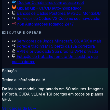
Docker
Contêineres com acesso root
GitLab
Git + CI/CD auto-hospedado
Bancos de Dados
Postgres, MySQL, MongoDB
Servidor de Código
VS Code no seu navegador
n8n
Automações rodando 24/7
EXECUTAR E OPERAR
Servidores de Jogos
Minecraft, CS, ARK e mais
Forex e trading
MT5 perto da sua corretora
VPN e privacidade
Sua própria VPN privada
Estação de trabalho remota
Um desktop que
nunca dorme
Solução
Treino e inferência de IA
Da ideia ao modelo implantado em 60 minutos. Imagens
PyTorch, CUDA, vLLM e TGI prontas em todos os planos
GPU.
Ver cargas de IA →