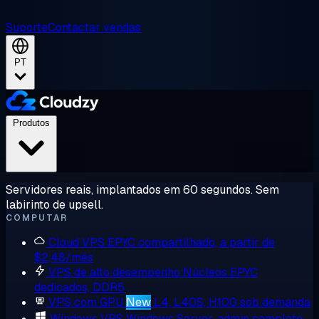
Suporte
Contactar vendas
PT
Produtos
Servidores reais, implantados em 60 segundos. Sem
labirinto de upsell.
COMPUTAR
Cloud VPS
EPYC compartilhado, a partir de
$2,48/mês
VPS de alto desempenho
Núcleos EPYC
dedicados, DDR5
VPS com GPU
New
L4, L40S, H100 sob demanda
Windows VPS
Windows Server, admin completo