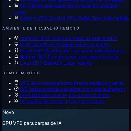
Servidores dedicados
Bare metal de locatário
único
Custom VPS
Escolha CPU, RAM, disco sob medida
AMBIENTE DE TRABALHO REMOTO
Comprar RDP
Compare todos os planos RDP
RDP nos EUA
RDP admin em IPs dos EUA
Forex RDP
Desktop de trading de baixa latência
Botting RDP
Sempre ativo para executar bots
Linux RDP
Desktop Linux, remoto
COMPLEMENTOS
VPS de Armazenamento
Planos de disco grande
ISO personalizada
Inicialize sua própria imagem
IPv4 Dedicado
Seu IP, não compartilhado
IPs adicionais
Vários IPv4 por servidor
Novo
GPU VPS para cargas de IA