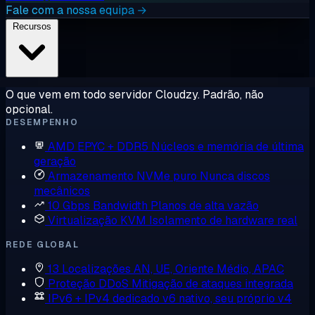
Fale com a nossa equipa →
Recursos
O que vem em todo servidor Cloudzy. Padrão, não
opcional.
DESEMPENHO
AMD EPYC + DDR5
Núcleos e memória de última
geração
Armazenamento NVMe puro
Nunca discos
mecânicos
10 Gbps Bandwidth
Planos de alta vazão
Virtualização KVM
Isolamento de hardware real
REDE GLOBAL
13 Localizações
AN, UE, Oriente Médio, APAC
Proteção DDoS
Mitigação de ataques integrada
IPv6 + IPv4 dedicado
v6 nativo, seu próprio v4