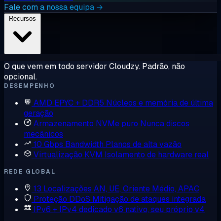
Fale com a nossa equipa →
Recursos
O que vem em todo servidor Cloudzy. Padrão, não
opcional.
DESEMPENHO
AMD EPYC + DDR5
Núcleos e memória de última
geração
Armazenamento NVMe puro
Nunca discos
mecânicos
10 Gbps Bandwidth
Planos de alta vazão
Virtualização KVM
Isolamento de hardware real
REDE GLOBAL
13 Localizações
AN, UE, Oriente Médio, APAC
Proteção DDoS
Mitigação de ataques integrada
IPv6 + IPv4 dedicado
v6 nativo, seu próprio v4