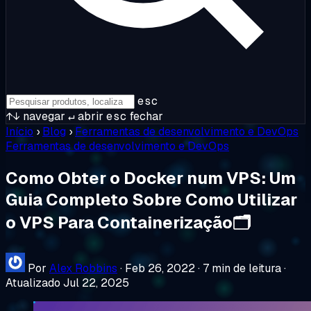
esc
↑↓
navegar
↵
abrir
esc
fechar
Início
›
Blog
›
Ferramentas de desenvolvimento e DevOps
Ferramentas de desenvolvimento e DevOps
Como Obter o Docker num VPS: Um
Guia Completo Sobre Como Utilizar
o VPS Para Containerização🗂️
Por
Alex Robbins
·
Feb 26, 2022
·
7 min de leitura
·
Atualizado Jul 22, 2025