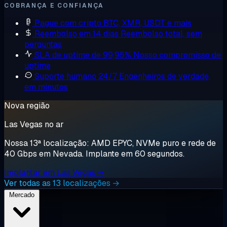
COBRANÇA E CONFIANÇA
Pague com cripto
BTC, XMR, USDT e mais
Reembolso em 14 dias
Reembolso total, sem
perguntas
SLA de uptime de 99,95%
Nosso compromisso de
uptime
Suporte humano 24/7
Engenheiros de verdade,
em minutos
Nova região
Las Vegas no ar
Nossa 13ª localização: AMD EPYC, NVMe puro e rede de
40 Gbps em Nevada. Implante em 60 segundos.
Implantar em Las Vegas →
Ver todas as 13 localizações →
Mercado