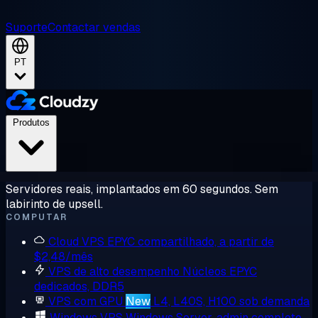
Suporte
Contactar vendas
PT
Produtos
Servidores reais, implantados em 60 segundos. Sem
labirinto de upsell.
COMPUTAR
Cloud VPS
EPYC compartilhado, a partir de
$2,48/mês
VPS de alto desempenho
Núcleos EPYC
dedicados, DDR5
VPS com GPU
New
L4, L40S, H100 sob demanda
Windows VPS
Windows Server, admin completo