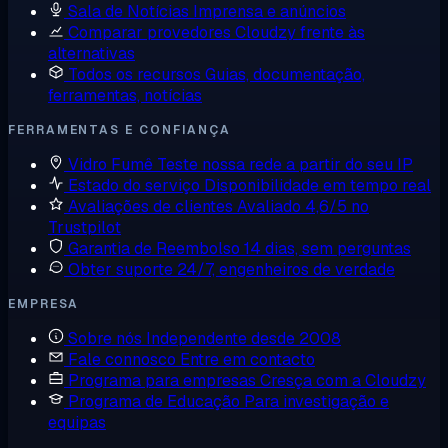
Sala de Notícias
Imprensa e anúncios
Comparar provedores
Cloudzy frente às
alternativas
Todos os recursos
Guias, documentação,
ferramentas, notícias
FERRAMENTAS E CONFIANÇA
Vidro Fumê
Teste nossa rede a partir do seu IP
Estado do serviço
Disponibilidade em tempo real
Avaliações de clientes
Avaliado 4,6/5 no
Trustpilot
Garantia de Reembolso
14 dias, sem perguntas
Obter suporte
24/7, engenheiros de verdade
EMPRESA
Sobre nós
Independente desde 2008
Fale connosco
Entre em contacto
Programa para empresas
Cresça com a Cloudzy
Programa de Educação
Para investigação e
equipas