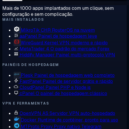
Mais de 1000 apps implantados com um clique, sem
configuração e sem complicação.
MAIS INSTALADOS
MikroTik CHR
RouterOS na nuvem
aaPanel
Painel de hospedagem leve
WireGuard
Kernel VPN moderno e rápido
MetaTrader 4
O padrão do mercado Forex
Hiddify Manager
Painel multi-protocolo VPN
PAINÉIS DE HOSPEDAGEM
Plesk
Painel de hospedagem web completo
FastPanel
Painel de servidor grátis e rápido
CloudPanel
Painel PHP e Node.js
cPanel
O painel de hospedagem clássico
VPN E FERRAMENTAS
OpenVPN AS
Servidor VPN auto-hospedado
Docker
Runtime de contêiner, pronto para uso
MTProto Proxy
Proxy nativo Telegram