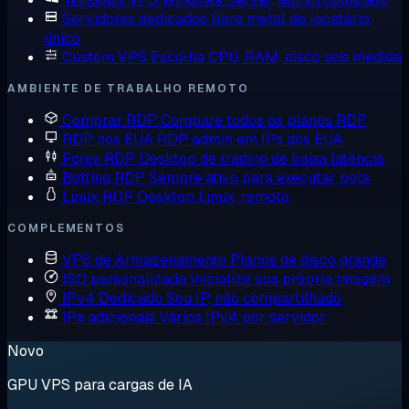
Servidores dedicados
Bare metal de locatário
único
Custom VPS
Escolha CPU, RAM, disco sob medida
AMBIENTE DE TRABALHO REMOTO
Comprar RDP
Compare todos os planos RDP
RDP nos EUA
RDP admin em IPs dos EUA
Forex RDP
Desktop de trading de baixa latência
Botting RDP
Sempre ativo para executar bots
Linux RDP
Desktop Linux, remoto
COMPLEMENTOS
VPS de Armazenamento
Planos de disco grande
ISO personalizada
Inicialize sua própria imagem
IPv4 Dedicado
Seu IP, não compartilhado
IPs adicionais
Vários IPv4 por servidor
Novo
GPU VPS para cargas de IA