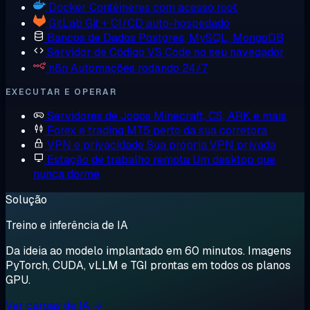
Docker
Contêineres com acesso root
GitLab
Git + CI/CD auto-hospedado
Bancos de Dados
Postgres, MySQL, MongoDB
Servidor de Código
VS Code no seu navegador
n8n
Automações rodando 24/7
EXECUTAR E OPERAR
Servidores de Jogos
Minecraft, CS, ARK e mais
Forex e trading
MT5 perto da sua corretora
VPN e privacidade
Sua própria VPN privada
Estação de trabalho remota
Um desktop que
nunca dorme
Solução
Treino e inferência de IA
Da ideia ao modelo implantado em 60 minutos. Imagens
PyTorch, CUDA, vLLM e TGI prontas em todos os planos
GPU.
Ver cargas de IA →