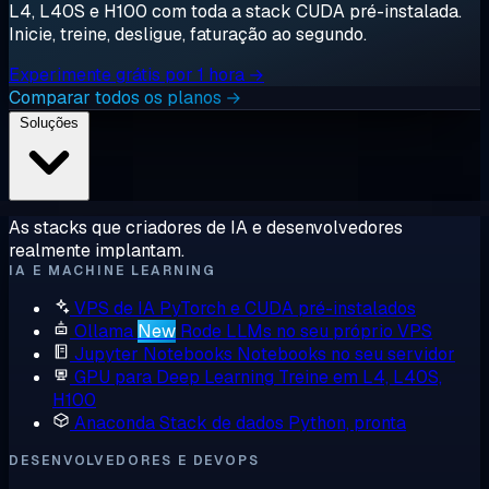
L4, L40S e H100 com toda a stack CUDA pré-instalada.
Inicie, treine, desligue, faturação ao segundo.
Experimente grátis por 1 hora →
Comparar todos os planos →
Soluções
As stacks que criadores de IA e desenvolvedores
realmente implantam.
IA E MACHINE LEARNING
VPS de IA
PyTorch e CUDA pré-instalados
Ollama
New
Rode LLMs no seu próprio VPS
Jupyter Notebooks
Notebooks no seu servidor
GPU para Deep Learning
Treine em L4, L40S,
H100
Anaconda
Stack de dados Python, pronta
DESENVOLVEDORES E DEVOPS