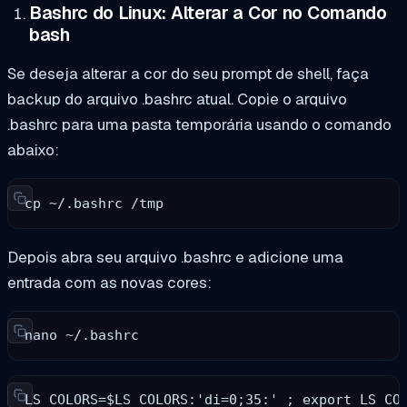
Bashrc do Linux: Alterar a Cor no Comando
bash
Se deseja alterar a cor do seu prompt de shell, faça
backup do arquivo .bashrc atual. Copie o arquivo
.bashrc para uma pasta temporária usando o comando
abaixo:
cp ~/.bashrc /tmp
Depois abra seu arquivo .bashrc e adicione uma
entrada com as novas cores:
nano ~/.bashrc
LS_COLORS=$LS_COLORS:'di=0;35:' ; export LS_CO