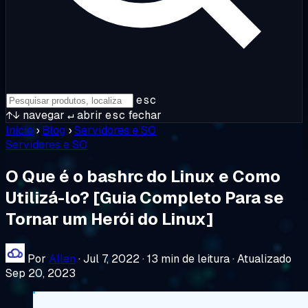
esc
↑↓
navegar
↵
abrir
esc
fechar
Início
›
Blog
›
Servidores e SO
Servidores e SO
O Que é o bashrc do Linux e Como
Utilizá-lo? [Guia Completo Para se
Tornar um Herói do Linux]
Por
Allen
·
Jul 7, 2022
·
13 min de leitura
·
Atualizado
Sep 20, 2023