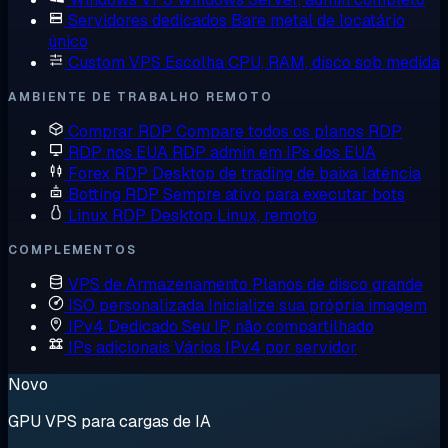
Servidores dedicados
Bare metal de locatário
único
Custom VPS
Escolha CPU, RAM, disco sob medida
AMBIENTE DE TRABALHO REMOTO
Comprar RDP
Compare todos os planos RDP
RDP nos EUA
RDP admin em IPs dos EUA
Forex RDP
Desktop de trading de baixa latência
Botting RDP
Sempre ativo para executar bots
Linux RDP
Desktop Linux, remoto
COMPLEMENTOS
VPS de Armazenamento
Planos de disco grande
ISO personalizada
Inicialize sua própria imagem
IPv4 Dedicado
Seu IP, não compartilhado
IPs adicionais
Vários IPv4 por servidor
Novo
GPU VPS para cargas de IA