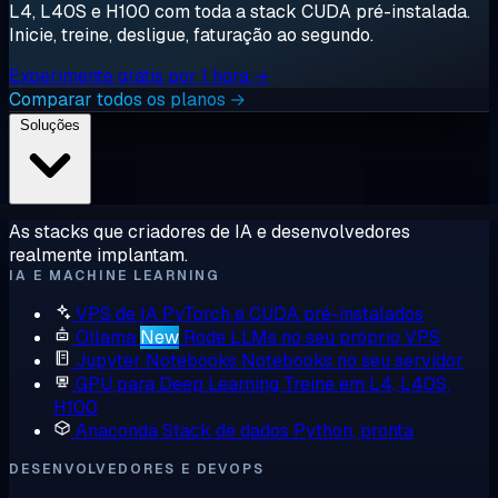
L4, L40S e H100 com toda a stack CUDA pré-instalada.
Inicie, treine, desligue, faturação ao segundo.
Experimente grátis por 1 hora →
Comparar todos os planos →
Soluções
As stacks que criadores de IA e desenvolvedores
realmente implantam.
IA E MACHINE LEARNING
VPS de IA
PyTorch e CUDA pré-instalados
Ollama
New
Rode LLMs no seu próprio VPS
Jupyter Notebooks
Notebooks no seu servidor
GPU para Deep Learning
Treine em L4, L40S,
H100
Anaconda
Stack de dados Python, pronta
DESENVOLVEDORES E DEVOPS