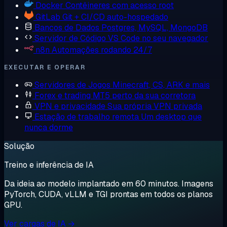
Docker
Contêineres com acesso root
GitLab
Git + CI/CD auto-hospedado
Bancos de Dados
Postgres, MySQL, MongoDB
Servidor de Código
VS Code no seu navegador
n8n
Automações rodando 24/7
EXECUTAR E OPERAR
Servidores de Jogos
Minecraft, CS, ARK e mais
Forex e trading
MT5 perto da sua corretora
VPN e privacidade
Sua própria VPN privada
Estação de trabalho remota
Um desktop que
nunca dorme
Solução
Treino e inferência de IA
Da ideia ao modelo implantado em 60 minutos. Imagens
PyTorch, CUDA, vLLM e TGI prontas em todos os planos
GPU.
Ver cargas de IA →