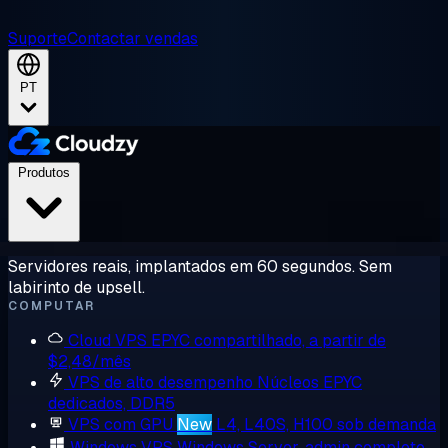
Suporte
Contactar vendas
PT
Produtos
Servidores reais, implantados em 60 segundos. Sem
labirinto de upsell.
COMPUTAR
Cloud VPS
EPYC compartilhado, a partir de
$2,48/mês
VPS de alto desempenho
Núcleos EPYC
dedicados, DDR5
VPS com GPU
New
L4, L40S, H100 sob demanda
Windows VPS
Windows Server, admin completo