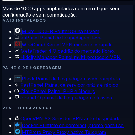
Mais de 1000 apps implantados com um clique, sem
configuração e sem complicação.
MAIS INSTALADOS
MikroTik CHR
RouterOS na nuvem
aaPanel
Painel de hospedagem leve
WireGuard
Kernel VPN moderno e rápido
MetaTrader 4
O padrão do mercado Forex
Hiddify Manager
Painel multi-protocolo VPN
PAINÉIS DE HOSPEDAGEM
Plesk
Painel de hospedagem web completo
FastPanel
Painel de servidor grátis e rápido
CloudPanel
Painel PHP e Node.js
cPanel
O painel de hospedagem clássico
VPN E FERRAMENTAS
OpenVPN AS
Servidor VPN auto-hospedado
Docker
Runtime de contêiner, pronto para uso
MTProto Proxy
Proxy nativo Telegram