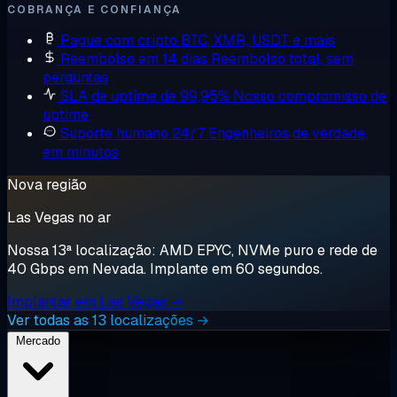
COBRANÇA E CONFIANÇA
Pague com cripto
BTC, XMR, USDT e mais
Reembolso em 14 dias
Reembolso total, sem
perguntas
SLA de uptime de 99,95%
Nosso compromisso de
uptime
Suporte humano 24/7
Engenheiros de verdade,
em minutos
Nova região
Las Vegas no ar
Nossa 13ª localização: AMD EPYC, NVMe puro e rede de
40 Gbps em Nevada. Implante em 60 segundos.
Implantar em Las Vegas →
Ver todas as 13 localizações →
Mercado