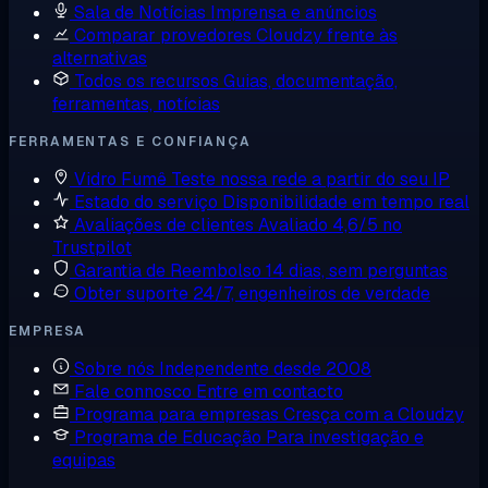
Sala de Notícias
Imprensa e anúncios
Comparar provedores
Cloudzy frente às
alternativas
Todos os recursos
Guias, documentação,
ferramentas, notícias
FERRAMENTAS E CONFIANÇA
Vidro Fumê
Teste nossa rede a partir do seu IP
Estado do serviço
Disponibilidade em tempo real
Avaliações de clientes
Avaliado 4,6/5 no
Trustpilot
Garantia de Reembolso
14 dias, sem perguntas
Obter suporte
24/7, engenheiros de verdade
EMPRESA
Sobre nós
Independente desde 2008
Fale connosco
Entre em contacto
Programa para empresas
Cresça com a Cloudzy
Programa de Educação
Para investigação e
equipas