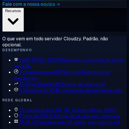
Fale com a nossa equipa →
Recursos
O que vem em todo servidor Cloudzy. Padrão, não
opcional.
DESEMPENHO
AMD EPYC + DDR5
Núcleos e memória de última
geração
Armazenamento NVMe puro
Nunca discos
mecânicos
10 Gbps Bandwidth
Planos de alta vazão
Virtualização KVM
Isolamento de hardware real
REDE GLOBAL
13 Localizações
AN, UE, Oriente Médio, APAC
Proteção DDoS
Mitigação de ataques integrada
IPv6 + IPv4 dedicado
v6 nativo, seu próprio v4