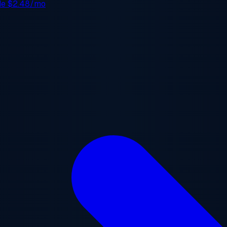
 de
$2.48/mo