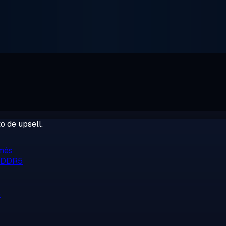
o de upsell.
/mês
, DDR5
o