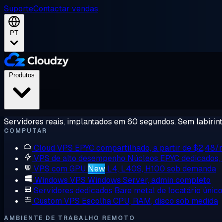
Suporte
Contactar vendas
PT
Produtos
Servidores reais, implantados em 60 segundos. Sem labirint
COMPUTAR
Cloud VPS
EPYC compartilhado, a partir de $2,48
VPS de alto desempenho
Núcleos EPYC dedicados
VPS com GPU
New
L4, L40S, H100 sob demanda
Windows VPS
Windows Server, admin completo
Servidores dedicados
Bare metal de locatário únic
Custom VPS
Escolha CPU, RAM, disco sob medida
AMBIENTE DE TRABALHO REMOTO