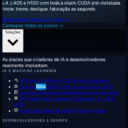
L4, L40S e H100 com toda a stack CUDA pré-instalada.
Inicie, treine, desligue, faturação ao segundo.
Experimente grátis por 1 hora →
Comparar todos os planos →
Soluções
As stacks que criadores de IA e desenvolvedores
realmente implantam.
IA E MACHINE LEARNING
VPS de IA
PyTorch e CUDA pré-instalados
Ollama
New
Rode LLMs no seu próprio VPS
Jupyter Notebooks
Notebooks no seu servidor
GPU para Deep Learning
Treine em L4, L40S,
H100
Anaconda
Stack de dados Python, pronta
DESENVOLVEDORES E DEVOPS