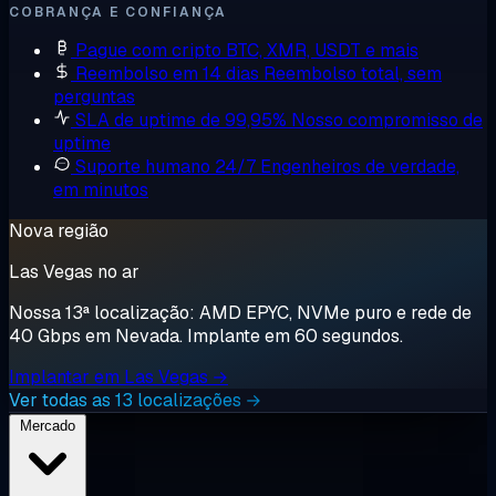
COBRANÇA E CONFIANÇA
Pague com cripto
BTC, XMR, USDT e mais
Reembolso em 14 dias
Reembolso total, sem
perguntas
SLA de uptime de 99,95%
Nosso compromisso de
uptime
Suporte humano 24/7
Engenheiros de verdade,
em minutos
Nova região
Las Vegas no ar
Nossa 13ª localização: AMD EPYC, NVMe puro e rede de
40 Gbps em Nevada. Implante em 60 segundos.
Implantar em Las Vegas →
Ver todas as 13 localizações →
Mercado