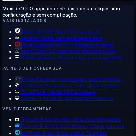
Mais de 1000 apps implantados com um clique, sem
configuração e sem complicação.
MAIS INSTALADOS
MikroTik CHR
RouterOS na nuvem
aaPanel
Painel de hospedagem leve
WireGuard
Kernel VPN moderno e rápido
MetaTrader 4
O padrão do mercado Forex
Hiddify Manager
Painel multi-protocolo VPN
PAINÉIS DE HOSPEDAGEM
Plesk
Painel de hospedagem web completo
FastPanel
Painel de servidor grátis e rápido
CloudPanel
Painel PHP e Node.js
cPanel
O painel de hospedagem clássico
VPN E FERRAMENTAS
OpenVPN AS
Servidor VPN auto-hospedado
Docker
Runtime de contêiner, pronto para uso
MTProto Proxy
Proxy nativo Telegram