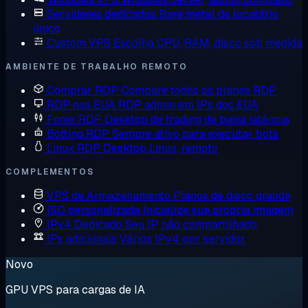
Servidores dedicados
Bare metal de locatário
único
Custom VPS
Escolha CPU, RAM, disco sob medida
AMBIENTE DE TRABALHO REMOTO
Comprar RDP
Compare todos os planos RDP
RDP nos EUA
RDP admin em IPs dos EUA
Forex RDP
Desktop de trading de baixa latência
Botting RDP
Sempre ativo para executar bots
Linux RDP
Desktop Linux, remoto
COMPLEMENTOS
VPS de Armazenamento
Planos de disco grande
ISO personalizada
Inicialize sua própria imagem
IPv4 Dedicado
Seu IP, não compartilhado
IPs adicionais
Vários IPv4 por servidor
Novo
GPU VPS para cargas de IA