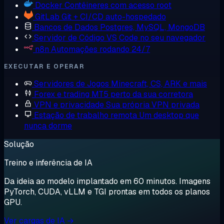
Docker
Contêineres com acesso root
GitLab
Git + CI/CD auto-hospedado
Bancos de Dados
Postgres, MySQL, MongoDB
Servidor de Código
VS Code no seu navegador
n8n
Automações rodando 24/7
EXECUTAR E OPERAR
Servidores de Jogos
Minecraft, CS, ARK e mais
Forex e trading
MT5 perto da sua corretora
VPN e privacidade
Sua própria VPN privada
Estação de trabalho remota
Um desktop que
nunca dorme
Solução
Treino e inferência de IA
Da ideia ao modelo implantado em 60 minutos. Imagens
PyTorch, CUDA, vLLM e TGI prontas em todos os planos
GPU.
Ver cargas de IA →