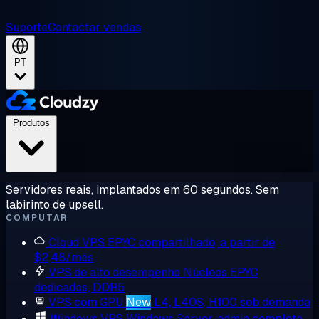
Suporte
Contactar vendas
PT
Produtos
Servidores reais, implantados em 60 segundos. Sem
labirinto de upsell.
COMPUTAR
Cloud VPS
EPYC compartilhado, a partir de
$2,48/mês
VPS de alto desempenho
Núcleos EPYC
dedicados, DDR5
VPS com GPU
New
L4, L40S, H100 sob demanda
Windows VPS
Windows Server, admin completo