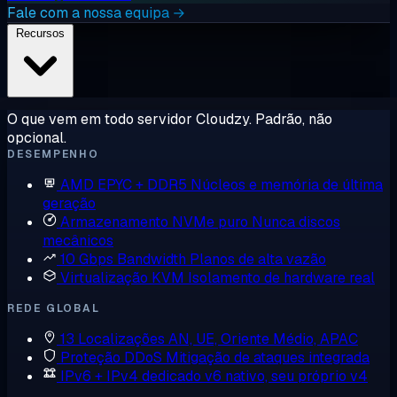
Fale com a nossa equipa →
Recursos
O que vem em todo servidor Cloudzy. Padrão, não
opcional.
DESEMPENHO
AMD EPYC + DDR5
Núcleos e memória de última
geração
Armazenamento NVMe puro
Nunca discos
mecânicos
10 Gbps Bandwidth
Planos de alta vazão
Virtualização KVM
Isolamento de hardware real
REDE GLOBAL
13 Localizações
AN, UE, Oriente Médio, APAC
Proteção DDoS
Mitigação de ataques integrada
IPv6 + IPv4 dedicado
v6 nativo, seu próprio v4