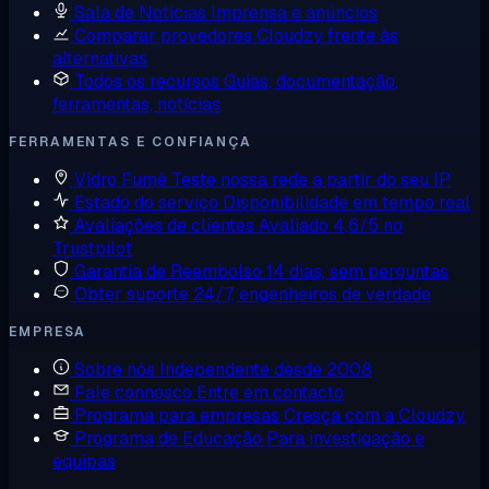
Sala de Notícias
Imprensa e anúncios
Comparar provedores
Cloudzy frente às
alternativas
Todos os recursos
Guias, documentação,
ferramentas, notícias
FERRAMENTAS E CONFIANÇA
Vidro Fumê
Teste nossa rede a partir do seu IP
Estado do serviço
Disponibilidade em tempo real
Avaliações de clientes
Avaliado 4,6/5 no
Trustpilot
Garantia de Reembolso
14 dias, sem perguntas
Obter suporte
24/7, engenheiros de verdade
EMPRESA
Sobre nós
Independente desde 2008
Fale connosco
Entre em contacto
Programa para empresas
Cresça com a Cloudzy
Programa de Educação
Para investigação e
equipas