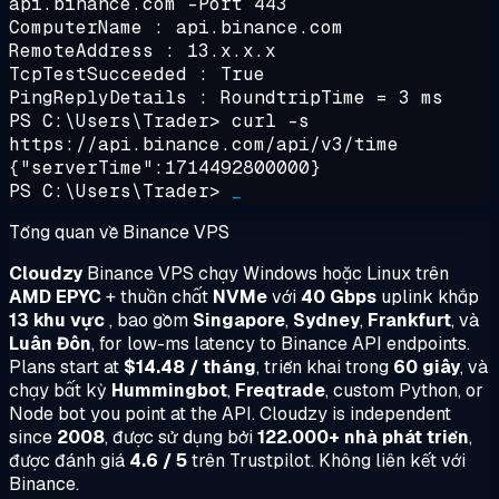
api.binance.com -Port 443
ComputerName : api.binance.com
RemoteAddress : 13.x.x.x
TcpTestSucceeded : True
PingReplyDetails : RoundtripTime = 3 ms
PS C:\Users\Trader>
curl -s
https://api.binance.com/api/v3/time
{"serverTime":1714492800000}
PS C:\Users\Trader>
_
Tổng quan về Binance VPS
Cloudzy
Binance VPS chạy Windows hoặc Linux trên
AMD EPYC
+ thuần chất
NVMe
với
40 Gbps
uplink khắp
13 khu vực
, bao gồm
Singapore
,
Sydney
,
Frankfurt
, và
Luân Đôn
, for low-ms latency to Binance API endpoints.
Plans start at
$14.48 / tháng
, triển khai trong
60 giây
, và
chạy bất kỳ
Hummingbot
,
Freqtrade
, custom Python, or
Node bot you point at the API. Cloudzy is independent
since
2008
, được sử dụng bởi
122.000+ nhà phát triển
,
được đánh giá
4.6 / 5
trên Trustpilot. Không liên kết với
Binance.