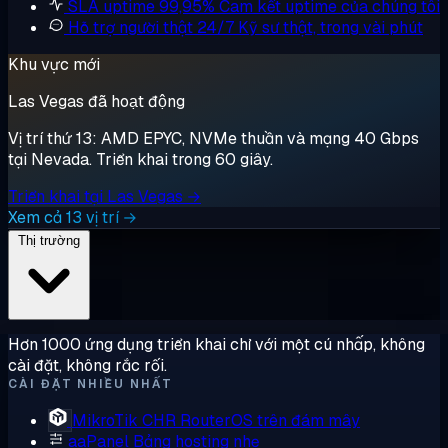
SLA uptime 99,95%
Cam kết uptime của chúng tôi
Hỗ trợ người thật 24/7
Kỹ sư thật, trong vài phút
Khu vực mới
Las Vegas đã hoạt động
Vị trí thứ 13: AMD EPYC, NVMe thuần và mạng 40 Gbps
tại Nevada. Triển khai trong 60 giây.
Triển khai tại Las Vegas →
Xem cả 13 vị trí →
Thị trường
Hơn 1000 ứng dụng triển khai chỉ với một cú nhấp, không
cài đặt, không rắc rối.
CÀI ĐẶT NHIỀU NHẤT
MikroTik CHR
RouterOS trên đám mây
aaPanel
Bảng hosting nhẹ