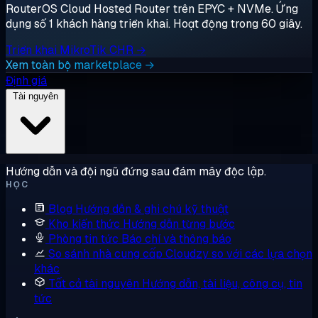
RouterOS Cloud Hosted Router trên EPYC + NVMe. Ứng
dụng số 1 khách hàng triển khai. Hoạt động trong 60 giây.
Triển khai MikroTik CHR →
Xem toàn bộ marketplace →
Định giá
Tài nguyên
Hướng dẫn và đội ngũ đứng sau đám mây độc lập.
HỌC
Blog
Hướng dẫn & ghi chú kỹ thuật
Kho kiến thức
Hướng dẫn từng bước
Phòng tin tức
Báo chí và thông báo
So sánh nhà cung cấp
Cloudzy so với các lựa chọn
khác
Tất cả tài nguyên
Hướng dẫn, tài liệu, công cụ, tin
tức