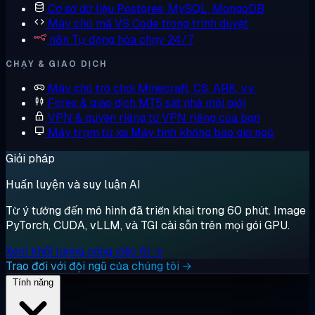
Cơ sở dữ liệu
Postgres, MySQL, MongoDB
Máy chủ mã
VS Code trong trình duyệt
n8n
Tự động hóa chạy 24/7
CHẠY & GIAO DỊCH
Máy chủ trò chơi
Minecraft, CS, ARK, v.v.
Forex & giao dịch
MT5 sát nhà môi giới
VPN & quyền riêng tư
VPN riêng của bạn
Máy trạm từ xa
Máy tính không bao giờ ngủ
Giải pháp
Huấn luyện và suy luận AI
Từ ý tưởng đến mô hình đã triển khai trong 60 phút. Image
PyTorch, CUDA, vLLM, và TGI cài sẵn trên mọi gói GPU.
Xem khối lượng công việc AI →
Trao đổi với đội ngũ của chúng tôi →
Tính năng