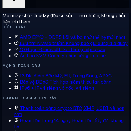
Mọi máy chủ Cloudzy đều có sẵn. Tiêu chuẩn, không phải
tiện ích thêm.
HIỆU SUẤT
AMD EPYC + DDR5
Lõi và bộ nhớ thế hệ mới nhất
Lưu trữ NVMe thuần
Không bao giờ dùng đĩa quay
10 Gbps Bandwidth
Gói thông lượng cao
Ảo hóa KVM
Cách ly phần cứng thực sự
MẠNG TOÀN CẦU
13 Địa điểm
Bắc Mỹ, EU, Trung Đông, APAC
Bảo vệ DDoS
Tích hợp giảm thiểu tấn công
IPv6 + IPv4 riêng
v6 gốc, v4 riêng
THANH TOÁN & TIN CẬY
Thanh toán bằng crypto
BTC, XMR, USDT và hơn
nữa
Hoàn tiền trong 14 ngày
Hoàn tiền đầy đủ, không
hỏi