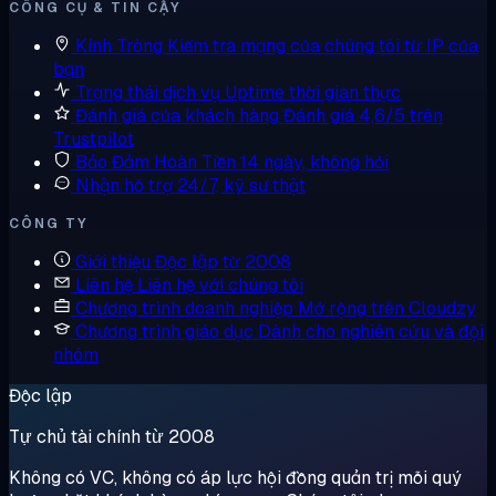
CÔNG CỤ & TIN CẬY
Kính Tròng
Kiểm tra mạng của chúng tôi từ IP của
bạn
Trạng thái dịch vụ
Uptime thời gian thực
Đánh giá của khách hàng
Đánh giá 4,6/5 trên
Trustpilot
Bảo Đảm Hoàn Tiền
14 ngày, không hỏi
Nhận hỗ trợ
24/7, kỹ sư thật
CÔNG TY
Giới thiệu
Độc lập từ 2008
Liên hệ
Liên hệ với chúng tôi
Chương trình doanh nghiệp
Mở rộng trên Cloudzy
Chương trình giáo dục
Dành cho nghiên cứu và đội
nhóm
Độc lập
Tự chủ tài chính từ 2008
Không có VC, không có áp lực hội đồng quản trị mỗi quý