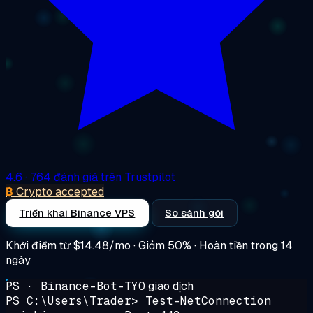
4.6
· 764 đánh giá trên Trustpilot
₿
Crypto accepted
Triển khai Binance VPS
So sánh gói
Khởi điểm từ
$14.48/mo
· Giảm 50% · Hoàn tiền trong 14
ngày
PS · Binance-Bot-TYO
giao dịch
PS C:\Users\Trader>
Test-NetConnection