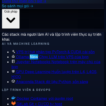
Dùng thử miễn phí 1 giờ →
So sánh mọi gói →
Giải pháp
Các stack mà người làm AI và lập trình viên thực sự triển
khai.
AI VÀ MACHINE LEARNING
VPS trí tuệ nhân tạo
PyTorch & CUDA cài sẵn
Ollama
New
Chạy LLM trên VPS của bạn
Jupyter Notebooks
Notebook trên máy chủ của
bạn
GPU Deep Learning
Huấn luyện trên L4, L40S,
H100
Anaconda
Stack dữ liệu Python, sẵn sàng
LẬP TRÌNH VIÊN & DEVOPS
Docker
Container với quyền root
GitLab
Git + CI/CD tự host