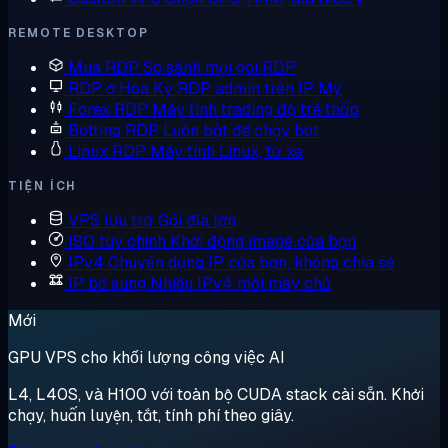
REMOTE DESKTOP
Mua RDP
So sánh mọi gói RDP
RDP ở Hoa Kỳ
RDP admin trên IP Mỹ
Forex RDP
Máy tính trading độ trễ thấp
Botting RDP
Luôn bật để chạy bot
Linux RDP
Máy tính Linux, từ xa
TIỆN ÍCH
VPS lưu trữ
Gói đĩa lớn
ISO tùy chỉnh
Khởi động image của bạn
IPv4 Chuyên dụng
IP của bạn, không chia sẻ
IP bổ sung
Nhiều IPv4 mỗi máy chủ
Mới
GPU VPS cho khối lượng công việc AI
L4, L40S, và H100 với toàn bộ CUDA stack cài sẵn. Khởi
chạy, huấn luyện, tắt, tính phí theo giây.