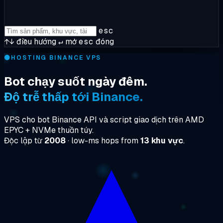
esc
↑↓
điều hướng
↵
mở
esc
đóng
🟡
HOSTING BINANCE VPS
Bot chạy suốt ngày đêm.
Độ trễ thấp tới Binance.
VPS cho bot Binance API và script giao dịch trên AMD
EPYC + NVMe thuần túy.
Độc lập từ
2008
· low-ms hops from
13 khu vực
.