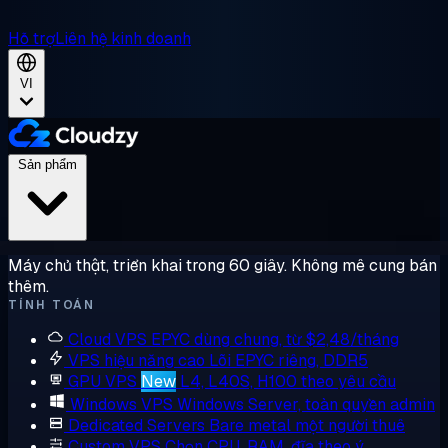
Hỗ trợ
Liên hệ kinh doanh
VI
Sản phẩm
Máy chủ thật, triển khai trong 60 giây. Không mê cung bán
thêm.
TÍNH TOÁN
Cloud VPS
EPYC dùng chung, từ $2,48/tháng
VPS hiệu năng cao
Lõi EPYC riêng, DDR5
GPU VPS
New
L4, L40S, H100 theo yêu cầu
Windows VPS
Windows Server, toàn quyền admin
Dedicated Servers
Bare metal một người thuê
Custom VPS
Chọn CPU, RAM, đĩa theo ý