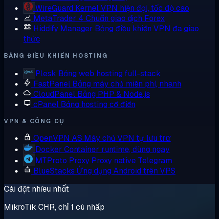
WireGuard
Kernel VPN hiện đại, tốc độ cao
MetaTrader 4
Chuẩn giao dịch Forex
Hiddify Manager
Bảng điều khiển VPN đa giao
thức
BẢNG ĐIỀU KHIỂN HOSTING
Plesk
Bảng web hosting full-stack
FastPanel
Bảng máy chủ miễn phí, nhanh
CloudPanel
Bảng PHP & Node.js
cPanel
Bảng hosting cổ điển
VPN & CÔNG CỤ
OpenVPN AS
Máy chủ VPN tự lưu trữ
Docker
Container runtime, dùng ngay
MTProto Proxy
Proxy native Telegram
BlueStacks
Ứng dụng Android trên VPS
Cài đặt nhiều nhất
MikroTik CHR, chỉ 1 cú nhấp