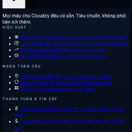
Mọi máy chủ Cloudzy đều có sẵn. Tiêu chuẩn, không phải
tiện ích thêm.
HIỆU SUẤT
AMD EPYC + DDR5
Lõi và bộ nhớ thế hệ mới nhất
Lưu trữ NVMe thuần
Không bao giờ dùng đĩa quay
10 Gbps Bandwidth
Gói thông lượng cao
Ảo hóa KVM
Cách ly phần cứng thực sự
MẠNG TOÀN CẦU
13 Địa điểm
Bắc Mỹ, EU, Trung Đông, APAC
Bảo vệ DDoS
Tích hợp giảm thiểu tấn công
IPv6 + IPv4 riêng
v6 gốc, v4 riêng
THANH TOÁN & TIN CẬY
Thanh toán bằng crypto
BTC, XMR, USDT và hơn
nữa
Hoàn tiền trong 14 ngày
Hoàn tiền đầy đủ, không
hỏi