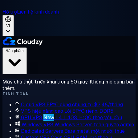
Hỗ trợ
Liên hệ kinh doanh
VI
Sản phẩm
Máy chủ thật, triển khai trong 60 giây. Không mê cung bán
thêm.
TÍNH TOÁN
Cloud VPS
EPYC dùng chung, từ $2,48/tháng
VPS hiệu năng cao
Lõi EPYC riêng, DDR5
GPU VPS
New
L4, L40S, H100 theo yêu cầu
Windows VPS
Windows Server, toàn quyền admin
Dedicated Servers
Bare metal một người thuê
Custom VPS
Chọn CPU, RAM, đĩa theo ý