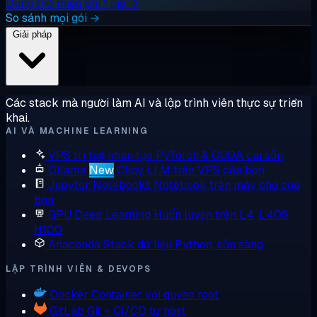
Dùng thử miễn phí 1 giờ →
So sánh mọi gói →
Giải pháp
Các stack mà người làm AI và lập trình viên thực sự triển
khai.
AI VÀ MACHINE LEARNING
VPS trí tuệ nhân tạo
PyTorch & CUDA cài sẵn
Ollama
New
Chạy LLM trên VPS của bạn
Jupyter Notebooks
Notebook trên máy chủ của
bạn
GPU Deep Learning
Huấn luyện trên L4, L40S,
H100
Anaconda
Stack dữ liệu Python, sẵn sàng
LẬP TRÌNH VIÊN & DEVOPS
Docker
Container với quyền root
GitLab
Git + CI/CD tự host