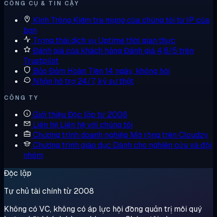
CÔNG CỤ & TIN CẬY
Kính Tròng
Kiểm tra mạng của chúng tôi từ IP của
bạn
Trạng thái dịch vụ
Uptime thời gian thực
Đánh giá của khách hàng
Đánh giá 4,6/5 trên
Trustpilot
Bảo Đảm Hoàn Tiền
14 ngày, không hỏi
Nhận hỗ trợ
24/7, kỹ sư thật
CÔNG TY
Giới thiệu
Độc lập từ 2008
Liên hệ
Liên hệ với chúng tôi
Chương trình doanh nghiệp
Mở rộng trên Cloudzy
Chương trình giáo dục
Dành cho nghiên cứu và đội
nhóm
Độc lập
Tự chủ tài chính từ 2008
Không có VC, không có áp lực hội đồng quản trị mỗi quý