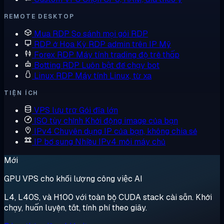
REMOTE DESKTOP
Mua RDP
So sánh mọi gói RDP
RDP ở Hoa Kỳ
RDP admin trên IP Mỹ
Forex RDP
Máy tính trading độ trễ thấp
Botting RDP
Luôn bật để chạy bot
Linux RDP
Máy tính Linux, từ xa
TIỆN ÍCH
VPS lưu trữ
Gói đĩa lớn
ISO tùy chỉnh
Khởi động image của bạn
IPv4 Chuyên dụng
IP của bạn, không chia sẻ
IP bổ sung
Nhiều IPv4 mỗi máy chủ
Mới
GPU VPS cho khối lượng công việc AI
L4, L40S, và H100 với toàn bộ CUDA stack cài sẵn. Khởi
chạy, huấn luyện, tắt, tính phí theo giây.