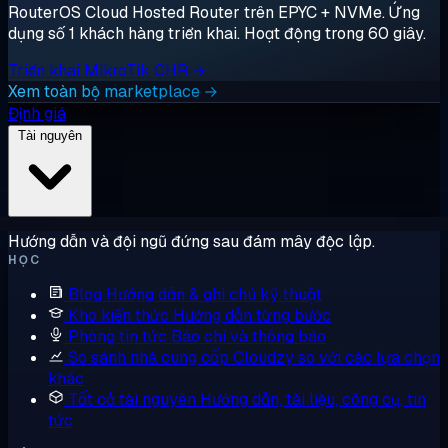
RouterOS Cloud Hosted Router trên EPYC + NVMe. Ứng
dụng số 1 khách hàng triển khai. Hoạt động trong 60 giây.
Triển khai MikroTik CHR →
Xem toàn bộ marketplace →
Định giá
Tài nguyên
Hướng dẫn và đội ngũ đứng sau đám mây độc lập.
HỌC
Blog
Hướng dẫn & ghi chú kỹ thuật
Kho kiến thức
Hướng dẫn từng bước
Phòng tin tức
Báo chí và thông báo
So sánh nhà cung cấp
Cloudzy so với các lựa chọn
khác
Tất cả tài nguyên
Hướng dẫn, tài liệu, công cụ, tin
tức