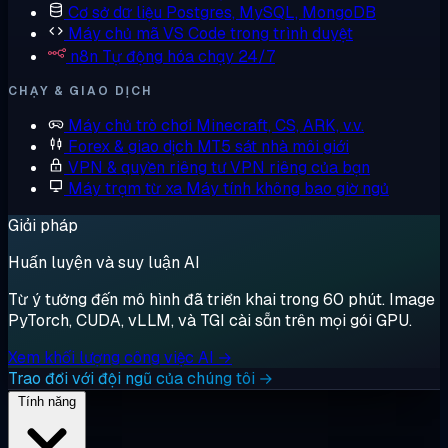
Cơ sở dữ liệu
Postgres, MySQL, MongoDB
Máy chủ mã
VS Code trong trình duyệt
n8n
Tự động hóa chạy 24/7
CHẠY & GIAO DỊCH
Máy chủ trò chơi
Minecraft, CS, ARK, v.v.
Forex & giao dịch
MT5 sát nhà môi giới
VPN & quyền riêng tư
VPN riêng của bạn
Máy trạm từ xa
Máy tính không bao giờ ngủ
Giải pháp
Huấn luyện và suy luận AI
Từ ý tưởng đến mô hình đã triển khai trong 60 phút. Image
PyTorch, CUDA, vLLM, và TGI cài sẵn trên mọi gói GPU.
Xem khối lượng công việc AI →
Trao đổi với đội ngũ của chúng tôi →
Tính năng