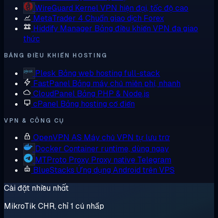
WireGuard
Kernel VPN hiện đại, tốc độ cao
MetaTrader 4
Chuẩn giao dịch Forex
Hiddify Manager
Bảng điều khiển VPN đa giao
thức
BẢNG ĐIỀU KHIỂN HOSTING
Plesk
Bảng web hosting full-stack
FastPanel
Bảng máy chủ miễn phí, nhanh
CloudPanel
Bảng PHP & Node.js
cPanel
Bảng hosting cổ điển
VPN & CÔNG CỤ
OpenVPN AS
Máy chủ VPN tự lưu trữ
Docker
Container runtime, dùng ngay
MTProto Proxy
Proxy native Telegram
BlueStacks
Ứng dụng Android trên VPS
Cài đặt nhiều nhất
MikroTik CHR, chỉ 1 cú nhấp