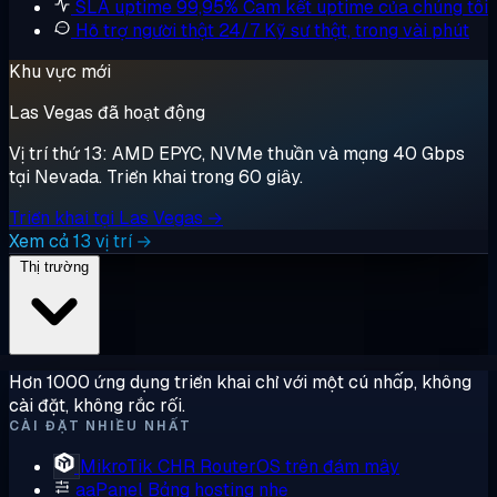
SLA uptime 99,95%
Cam kết uptime của chúng tôi
Hỗ trợ người thật 24/7
Kỹ sư thật, trong vài phút
Khu vực mới
Las Vegas đã hoạt động
Vị trí thứ 13: AMD EPYC, NVMe thuần và mạng 40 Gbps
tại Nevada. Triển khai trong 60 giây.
Triển khai tại Las Vegas →
Xem cả 13 vị trí →
Thị trường
Hơn 1000 ứng dụng triển khai chỉ với một cú nhấp, không
cài đặt, không rắc rối.
CÀI ĐẶT NHIỀU NHẤT
MikroTik CHR
RouterOS trên đám mây
aaPanel
Bảng hosting nhẹ