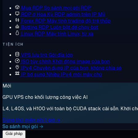
Mua RDP
So sánh mọi gói RDP
RDP ở Hoa Kỳ
RDP admin trên IP Mỹ
Forex RDP
Máy tính trading độ trễ thấp
Botting RDP
Luôn bật để chạy bot
Linux RDP
Máy tính Linux, từ xa
TIỆN ÍCH
VPS lưu trữ
Gói đĩa lớn
ISO tùy chỉnh
Khởi động image của bạn
IPv4 Chuyên dụng
IP của bạn, không chia sẻ
IP bổ sung
Nhiều IPv4 mỗi máy chủ
Mới
GPU VPS cho khối lượng công việc AI
L4, L40S, và H100 với toàn bộ CUDA stack cài sẵn. Khởi chạy,
Dùng thử miễn phí 1 giờ →
So sánh mọi gói →
Giải pháp