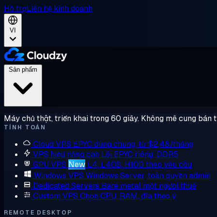
Hỗ trợ
Liên hệ kinh doanh
VI
Sản phẩm
Máy chủ thật, triển khai trong 60 giây. Không mê cung bán 
TÍNH TOÁN
Cloud VPS
EPYC dùng chung, từ $2,48/tháng
VPS hiệu năng cao
Lõi EPYC riêng, DDR5
GPU VPS
New
L4, L40S, H100 theo yêu cầu
Windows VPS
Windows Server, toàn quyền admin
Dedicated Servers
Bare metal một người thuê
Custom VPS
Chọn CPU, RAM, đĩa theo ý
REMOTE DESKTOP