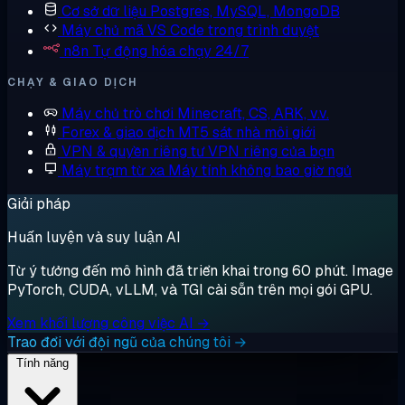
Cơ sở dữ liệu
Postgres, MySQL, MongoDB
Máy chủ mã
VS Code trong trình duyệt
n8n
Tự động hóa chạy 24/7
CHẠY & GIAO DỊCH
Máy chủ trò chơi
Minecraft, CS, ARK, v.v.
Forex & giao dịch
MT5 sát nhà môi giới
VPN & quyền riêng tư
VPN riêng của bạn
Máy trạm từ xa
Máy tính không bao giờ ngủ
Giải pháp
Huấn luyện và suy luận AI
Từ ý tưởng đến mô hình đã triển khai trong 60 phút. Image
PyTorch, CUDA, vLLM, và TGI cài sẵn trên mọi gói GPU.
Xem khối lượng công việc AI →
Trao đổi với đội ngũ của chúng tôi →
Tính năng