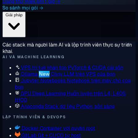
Dùng thử miễn phí 1 giờ →
So sánh mọi gói →
Giải pháp
Các stack mà người làm AI và lập trình viên thực sự triển
khai.
AI VÀ MACHINE LEARNING
VPS trí tuệ nhân tạo
PyTorch & CUDA cài sẵn
Ollama
New
Chạy LLM trên VPS của bạn
Jupyter Notebooks
Notebook trên máy chủ của
bạn
GPU Deep Learning
Huấn luyện trên L4, L40S,
H100
Anaconda
Stack dữ liệu Python, sẵn sàng
LẬP TRÌNH VIÊN & DEVOPS
Docker
Container với quyền root
GitLab
Git + CI/CD tự host