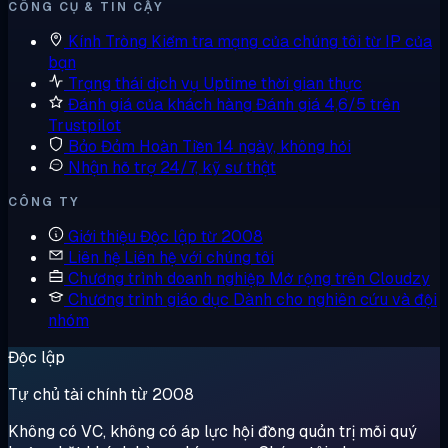
CÔNG CỤ & TIN CẬY
Kính Tròng
Kiểm tra mạng của chúng tôi từ IP của
bạn
Trạng thái dịch vụ
Uptime thời gian thực
Đánh giá của khách hàng
Đánh giá 4,6/5 trên
Trustpilot
Bảo Đảm Hoàn Tiền
14 ngày, không hỏi
Nhận hỗ trợ
24/7, kỹ sư thật
CÔNG TY
Giới thiệu
Độc lập từ 2008
Liên hệ
Liên hệ với chúng tôi
Chương trình doanh nghiệp
Mở rộng trên Cloudzy
Chương trình giáo dục
Dành cho nghiên cứu và đội
nhóm
Độc lập
Tự chủ tài chính từ 2008
Không có VC, không có áp lực hội đồng quản trị mỗi quý