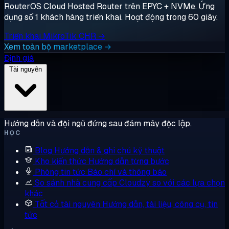
RouterOS Cloud Hosted Router trên EPYC + NVMe. Ứng
dụng số 1 khách hàng triển khai. Hoạt động trong 60 giây.
Triển khai MikroTik CHR →
Xem toàn bộ marketplace →
Định giá
Tài nguyên
Hướng dẫn và đội ngũ đứng sau đám mây độc lập.
HỌC
Blog
Hướng dẫn & ghi chú kỹ thuật
Kho kiến thức
Hướng dẫn từng bước
Phòng tin tức
Báo chí và thông báo
So sánh nhà cung cấp
Cloudzy so với các lựa chọn
khác
Tất cả tài nguyên
Hướng dẫn, tài liệu, công cụ, tin
tức