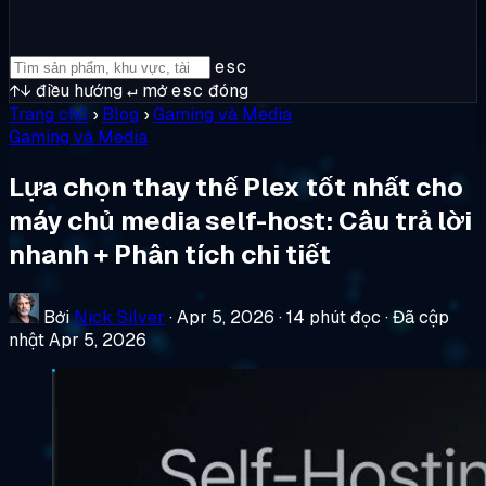
esc
↑↓
điều hướng
↵
mở
esc
đóng
Trang chủ
›
Blog
›
Gaming và Media
Gaming và Media
Lựa chọn thay thế Plex tốt nhất cho
máy chủ media self-host: Câu trả lời
nhanh + Phân tích chi tiết
Bởi
Nick Silver
·
Apr 5, 2026
·
14 phút đọc
·
Đã cập
nhật Apr 5, 2026