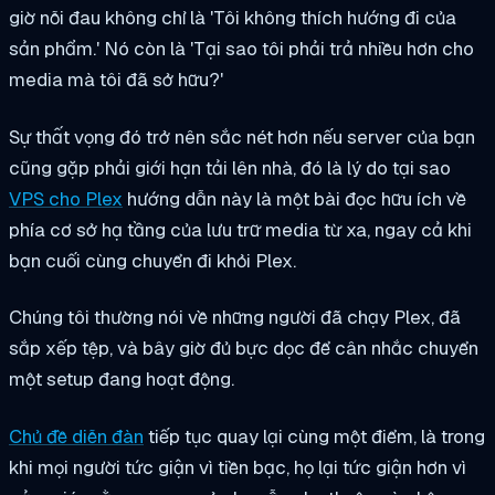
giờ nỗi đau không chỉ là 'Tôi không thích hướng đi của
sản phẩm.' Nó còn là 'Tại sao tôi phải trả nhiều hơn cho
media mà tôi đã sở hữu?'
Sự thất vọng đó trở nên sắc nét hơn nếu server của bạn
cũng gặp phải giới hạn tải lên nhà, đó là lý do tại sao
VPS cho Plex
hướng dẫn này là một bài đọc hữu ích về
phía cơ sở hạ tầng của lưu trữ media từ xa, ngay cả khi
bạn cuối cùng chuyển đi khỏi Plex.
Chúng tôi thường nói về những người đã chạy Plex, đã
sắp xếp tệp, và bây giờ đủ bực dọc để cân nhắc chuyển
một setup đang hoạt động.
Chủ đề diễn đàn
tiếp tục quay lại cùng một điểm, là trong
khi mọi người tức giận vì tiền bạc, họ lại tức giận hơn vì