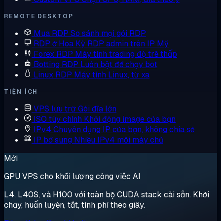
REMOTE DESKTOP
Mua RDP
So sánh mọi gói RDP
RDP ở Hoa Kỳ
RDP admin trên IP Mỹ
Forex RDP
Máy tính trading độ trễ thấp
Botting RDP
Luôn bật để chạy bot
Linux RDP
Máy tính Linux, từ xa
TIỆN ÍCH
VPS lưu trữ
Gói đĩa lớn
ISO tùy chỉnh
Khởi động image của bạn
IPv4 Chuyên dụng
IP của bạn, không chia sẻ
IP bổ sung
Nhiều IPv4 mỗi máy chủ
Mới
GPU VPS cho khối lượng công việc AI
L4, L40S, và H100 với toàn bộ CUDA stack cài sẵn. Khởi
chạy, huấn luyện, tắt, tính phí theo giây.