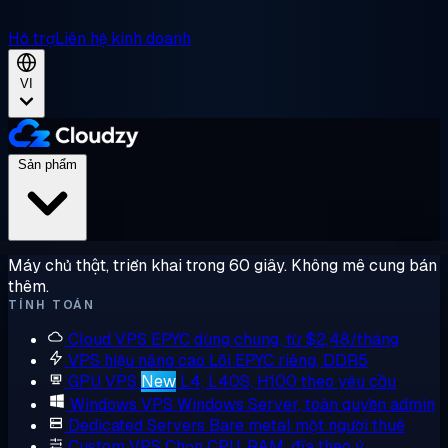
Hỗ trợ
Liên hệ kinh doanh
VI
Sản phẩm
Máy chủ thật, triển khai trong 60 giây. Không mê cung bán
thêm.
TÍNH TOÁN
Cloud VPS
EPYC dùng chung, từ $2,48/tháng
VPS hiệu năng cao
Lõi EPYC riêng, DDR5
GPU VPS
New
L4, L40S, H100 theo yêu cầu
Windows VPS
Windows Server, toàn quyền admin
Dedicated Servers
Bare metal một người thuê
Custom VPS
Chọn CPU, RAM, đĩa theo ý