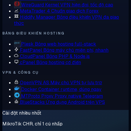
WireGuard
Kernel VPN hiện đại, tốc độ cao
MetaTrader 4
Chuẩn giao dịch Forex
Hiddify Manager
Bảng điều khiển VPN đa giao
thức
BẢNG ĐIỀU KHIỂN HOSTING
Plesk
Bảng web hosting full-stack
FastPanel
Bảng máy chủ miễn phí, nhanh
CloudPanel
Bảng PHP & Node.js
cPanel
Bảng hosting cổ điển
VPN & CÔNG CỤ
OpenVPN AS
Máy chủ VPN tự lưu trữ
Docker
Container runtime, dùng ngay
MTProto Proxy
Proxy native Telegram
BlueStacks
Ứng dụng Android trên VPS
Cài đặt nhiều nhất
MikroTik CHR, chỉ 1 cú nhấp