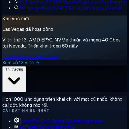
SLA uptime 99,95%
Cam kết uptime của chúng tôi
Hỗ trợ người thật 24/7
Kỹ sư thật, trong vài phút
Khu vực mới
Las Vegas đã hoạt động
Vị trí thứ 13: AMD EPYC, NVMe thuần và mạng 40 Gbps
tại Nevada. Triển khai trong 60 giây.
Triển khai tại Las Vegas →
Xem cả 13 vị trí →
Thị trường
Hơn 1000 ứng dụng triển khai chỉ với một cú nhấp, không
cài đặt, không rắc rối.
CÀI ĐẶT NHIỀU NHẤT
MikroTik CHR
RouterOS trên đám mây
aaPanel
Bảng hosting nhẹ