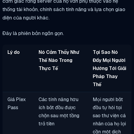
cảm giác rằng server của họ vẫn phụ thuộc vào hệ
thống tài khoản, chính sách tính năng và lựa chọn giao
diện của người khác.
Đây là phiên bản ngắn gọn.
Lý do
Nó Cảm Thấy Như
Tại Sao Nó
Thế Nào Trong
Đẩy Mọi Người
Thực Tế
Hướng Tới Giải
Pháp Thay
Thế
Giá Plex
Các tính năng hữu
Mọi người bắt
Pass
ích bắt đầu được
đầu tự hỏi tại
chặn sau một tầng
sao thư viện cá
trả tiền
nhân của họ lại
cần một dịch