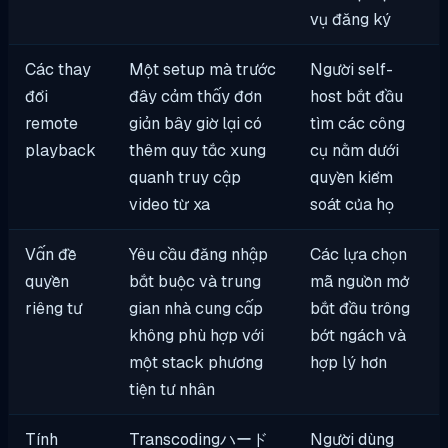
vụ đăng ký
Các thay
Một setup mà trước
Người self-
đổi
đây cảm thấy đơn
host bắt đầu
remote
giản bây giờ lại có
tìm các công
playback
thêm quy tắc xung
cụ nằm dưới
quanh truy cập
quyền kiểm
video từ xa
soát của họ
Vấn đề
Yêu cầu đăng nhập
Các lựa chọn
quyền
bắt buộc và trung
mã nguồn mở
riêng tư
gian nhà cung cấp
bắt đầu trông
không phù hợp với
bớt ngách và
một stack phương
hợp lý hơn
tiện tư nhân
Tính
Transcodingハード
Người dùng