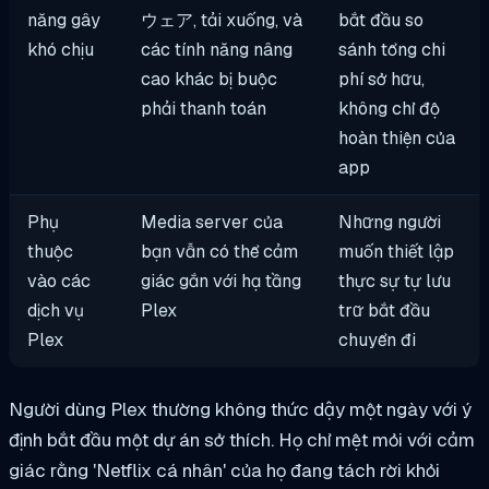
năng gây
ウェア, tải xuống, và
bắt đầu so
khó chịu
các tính năng nâng
sánh tổng chi
cao khác bị buộc
phí sở hữu,
phải thanh toán
không chỉ độ
hoàn thiện của
app
Phụ
Media server của
Những người
thuộc
bạn vẫn có thể cảm
muốn thiết lập
vào các
giác gắn với hạ tầng
thực sự tự lưu
dịch vụ
Plex
trữ bắt đầu
Plex
chuyển đi
Người dùng Plex thường không thức dậy một ngày với ý
định bắt đầu một dự án sở thích. Họ chỉ mệt mỏi với cảm
giác rằng 'Netflix cá nhân' của họ đang tách rời khỏi