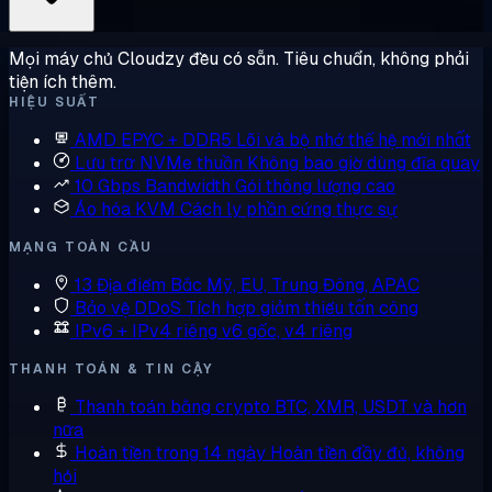
Mọi máy chủ Cloudzy đều có sẵn. Tiêu chuẩn, không phải
tiện ích thêm.
HIỆU SUẤT
AMD EPYC + DDR5
Lõi và bộ nhớ thế hệ mới nhất
Lưu trữ NVMe thuần
Không bao giờ dùng đĩa quay
10 Gbps Bandwidth
Gói thông lượng cao
Ảo hóa KVM
Cách ly phần cứng thực sự
MẠNG TOÀN CẦU
13 Địa điểm
Bắc Mỹ, EU, Trung Đông, APAC
Bảo vệ DDoS
Tích hợp giảm thiểu tấn công
IPv6 + IPv4 riêng
v6 gốc, v4 riêng
THANH TOÁN & TIN CẬY
Thanh toán bằng crypto
BTC, XMR, USDT và hơn
nữa
Hoàn tiền trong 14 ngày
Hoàn tiền đầy đủ, không
hỏi