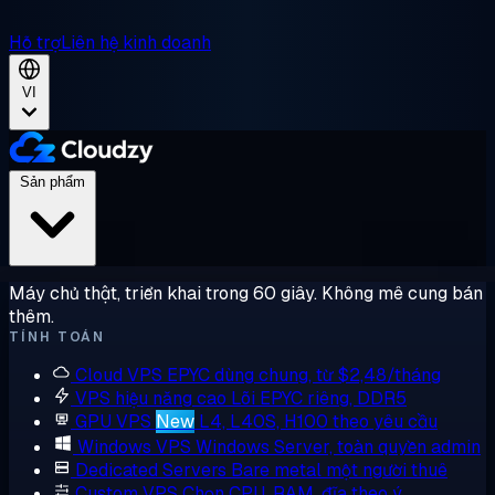
Hỗ trợ
Liên hệ kinh doanh
VI
Sản phẩm
Máy chủ thật, triển khai trong 60 giây. Không mê cung bán
thêm.
TÍNH TOÁN
Cloud VPS
EPYC dùng chung, từ $2,48/tháng
VPS hiệu năng cao
Lõi EPYC riêng, DDR5
GPU VPS
New
L4, L40S, H100 theo yêu cầu
Windows VPS
Windows Server, toàn quyền admin
Dedicated Servers
Bare metal một người thuê
Custom VPS
Chọn CPU, RAM, đĩa theo ý