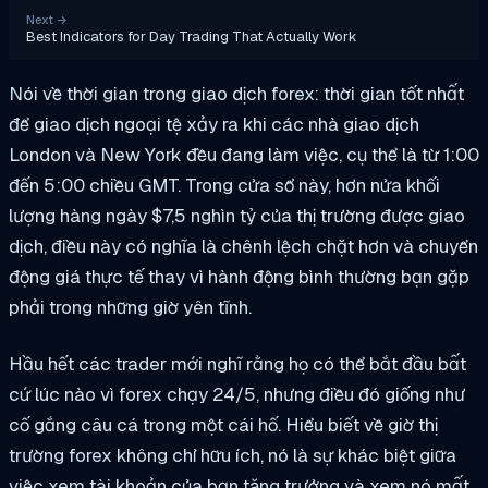
Next
→
Best Indicators for Day Trading That Actually Work
Nói về thời gian trong giao dịch forex: thời gian tốt nhất
để giao dịch ngoại tệ xảy ra khi các nhà giao dịch
London và New York đều đang làm việc, cụ thể là từ 1:00
đến 5:00 chiều GMT. Trong cửa sổ này, hơn nửa khối
lượng hàng ngày $7,5 nghìn tỷ của thị trường được giao
dịch, điều này có nghĩa là chênh lệch chặt hơn và chuyển
động giá thực tế thay vì hành động bình thường bạn gặp
phải trong những giờ yên tĩnh.
Hầu hết các trader mới nghĩ rằng họ có thể bắt đầu bất
cứ lúc nào vì forex chạy 24/5, nhưng điều đó giống như
cố gắng câu cá trong một cái hố. Hiểu biết về giờ thị
trường forex không chỉ hữu ích, nó là sự khác biệt giữa
việc xem tài khoản của bạn tăng trưởng và xem nó mất