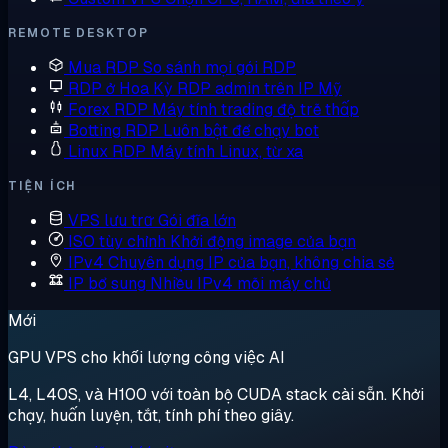
REMOTE DESKTOP
Mua RDP
So sánh mọi gói RDP
RDP ở Hoa Kỳ
RDP admin trên IP Mỹ
Forex RDP
Máy tính trading độ trễ thấp
Botting RDP
Luôn bật để chạy bot
Linux RDP
Máy tính Linux, từ xa
TIỆN ÍCH
VPS lưu trữ
Gói đĩa lớn
ISO tùy chỉnh
Khởi động image của bạn
IPv4 Chuyên dụng
IP của bạn, không chia sẻ
IP bổ sung
Nhiều IPv4 mỗi máy chủ
Mới
GPU VPS cho khối lượng công việc AI
L4, L40S, và H100 với toàn bộ CUDA stack cài sẵn. Khởi
chạy, huấn luyện, tắt, tính phí theo giây.