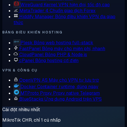
WireGuard
Kernel VPN hiện đại, tốc độ cao
MetaTrader 4
Chuẩn giao dịch Forex
Hiddify Manager
Bảng điều khiển VPN đa giao
thức
BẢNG ĐIỀU KHIỂN HOSTING
Plesk
Bảng web hosting full-stack
FastPanel
Bảng máy chủ miễn phí, nhanh
CloudPanel
Bảng PHP & Node.js
cPanel
Bảng hosting cổ điển
VPN & CÔNG CỤ
OpenVPN AS
Máy chủ VPN tự lưu trữ
Docker
Container runtime, dùng ngay
MTProto Proxy
Proxy native Telegram
BlueStacks
Ứng dụng Android trên VPS
Cài đặt nhiều nhất
MikroTik CHR, chỉ 1 cú nhấp