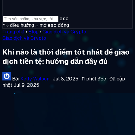
esc
↑↓
điều hướng
↵
mở
esc
đóng
Trang chủ
›
Blog
›
Giao dịch và Crypto
Giao dịch và Crypto
Khi nào là thời điểm tốt nhất để giao
dịch tiền tệ: hướng dẫn đầy đủ
Bởi
Kelly Watson
·
Jul 8, 2025
·
11 phút đọc
·
Đã cập
nhật Jul 9, 2025