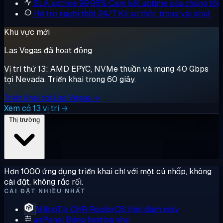
SLA uptime 99,95%
Cam kết uptime của chúng tôi
Hỗ trợ người thật 24/7
Kỹ sư thật, trong vài phút
Khu vực mới
Las Vegas đã hoạt động
Vị trí thứ 13: AMD EPYC, NVMe thuần và mạng 40 Gbps
tại Nevada. Triển khai trong 60 giây.
Triển khai tại Las Vegas →
Xem cả 13 vị trí →
Thị trường
Hơn 1000 ứng dụng triển khai chỉ với một cú nhấp, không
cài đặt, không rắc rối.
CÀI ĐẶT NHIỀU NHẤT
MikroTik CHR
RouterOS trên đám mây
aaPanel
Bảng hosting nhẹ