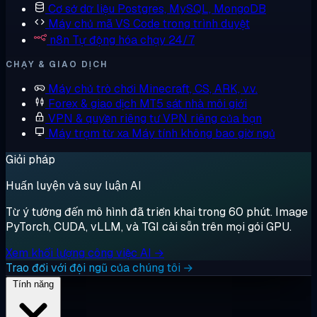
Cơ sở dữ liệu
Postgres, MySQL, MongoDB
Máy chủ mã
VS Code trong trình duyệt
n8n
Tự động hóa chạy 24/7
CHẠY & GIAO DỊCH
Máy chủ trò chơi
Minecraft, CS, ARK, v.v.
Forex & giao dịch
MT5 sát nhà môi giới
VPN & quyền riêng tư
VPN riêng của bạn
Máy trạm từ xa
Máy tính không bao giờ ngủ
Giải pháp
Huấn luyện và suy luận AI
Từ ý tưởng đến mô hình đã triển khai trong 60 phút. Image
PyTorch, CUDA, vLLM, và TGI cài sẵn trên mọi gói GPU.
Xem khối lượng công việc AI →
Trao đổi với đội ngũ của chúng tôi →
Tính năng