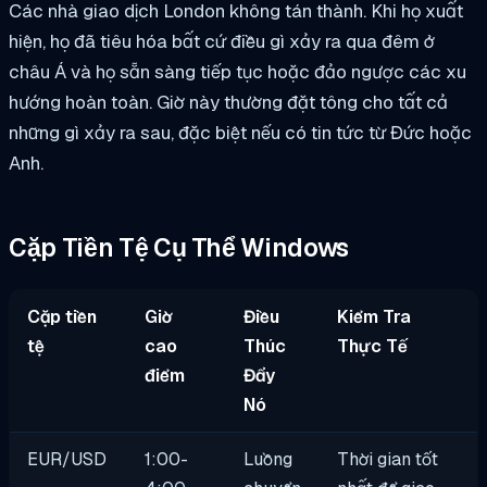
Các nhà giao dịch London không tán thành. Khi họ xuất
hiện, họ đã tiêu hóa bất cứ điều gì xảy ra qua đêm ở
châu Á và họ sẵn sàng tiếp tục hoặc đảo ngược các xu
hướng hoàn toàn. Giờ này thường đặt tông cho tất cả
những gì xảy ra sau, đặc biệt nếu có tin tức từ Đức hoặc
Anh.
Cặp Tiền Tệ Cụ Thể Windows
Cặp tiền
Giờ
Điều
Kiểm Tra
tệ
cao
Thúc
Thực Tế
điểm
Đẩy
Nó
EUR/USD
1:00-
Luồng
Thời gian tốt