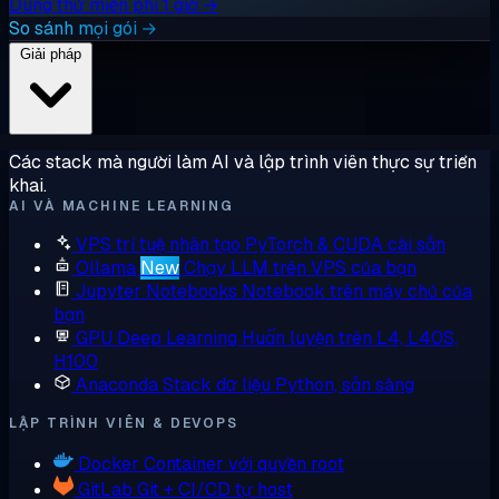
Dùng thử miễn phí 1 giờ →
So sánh mọi gói →
Giải pháp
Các stack mà người làm AI và lập trình viên thực sự triển
khai.
AI VÀ MACHINE LEARNING
VPS trí tuệ nhân tạo
PyTorch & CUDA cài sẵn
Ollama
New
Chạy LLM trên VPS của bạn
Jupyter Notebooks
Notebook trên máy chủ của
bạn
GPU Deep Learning
Huấn luyện trên L4, L40S,
H100
Anaconda
Stack dữ liệu Python, sẵn sàng
LẬP TRÌNH VIÊN & DEVOPS
Docker
Container với quyền root
GitLab
Git + CI/CD tự host