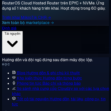
RouterOS Cloud Hosted Router trên EPYC + NVMe. Ứng
dụng số 1 khách hàng triển khai. Hoạt động trong 60 giây.
Triển khai MikroTik CHR →
Xem toàn bộ marketplace →
Định giá
Tài nguyên
Hướng dẫn và đội ngũ đứng sau đám mây độc lập.
HỌC
Blog
Hướng dẫn & ghi chú kỹ thuật
Kho kiến thức
Hướng dẫn từng bước
Phòng tin tức
Báo chí và thông báo
So sánh nhà cung cấp
Cloudzy so với các lựa chọn
khác
Tất cả tài nguyên
Hướng dẫn, tài liệu, công cụ, tin
tức