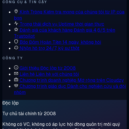
CÔNG CỤ & TIN CẬY
Kính Tròng
Kiểm tra mạng của chúng tôi từ IP của
bạn
Trạng thái dịch vụ
Uptime thời gian thực
Đánh giá của khách hàng
Đánh giá 4,6/5 trên
Trustpilot
Bảo Đảm Hoàn Tiền
14 ngày, không hỏi
Nhận hỗ trợ
24/7, kỹ sư thật
CÔNG TY
Giới thiệu
Độc lập từ 2008
Liên hệ
Liên hệ với chúng tôi
Chương trình doanh nghiệp
Mở rộng trên Cloudzy
Chương trình giáo dục
Dành cho nghiên cứu và đội
nhóm
Độc lập
Tự chủ tài chính từ 2008
Không có VC, không có áp lực hội đồng quản trị mỗi quý