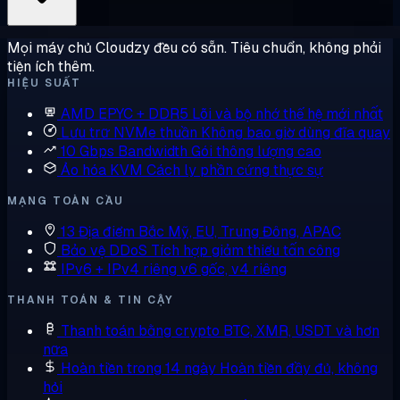
Mọi máy chủ Cloudzy đều có sẵn. Tiêu chuẩn, không phải
tiện ích thêm.
HIỆU SUẤT
AMD EPYC + DDR5
Lõi và bộ nhớ thế hệ mới nhất
Lưu trữ NVMe thuần
Không bao giờ dùng đĩa quay
10 Gbps Bandwidth
Gói thông lượng cao
Ảo hóa KVM
Cách ly phần cứng thực sự
MẠNG TOÀN CẦU
13 Địa điểm
Bắc Mỹ, EU, Trung Đông, APAC
Bảo vệ DDoS
Tích hợp giảm thiểu tấn công
IPv6 + IPv4 riêng
v6 gốc, v4 riêng
THANH TOÁN & TIN CẬY
Thanh toán bằng crypto
BTC, XMR, USDT và hơn
nữa
Hoàn tiền trong 14 ngày
Hoàn tiền đầy đủ, không
hỏi