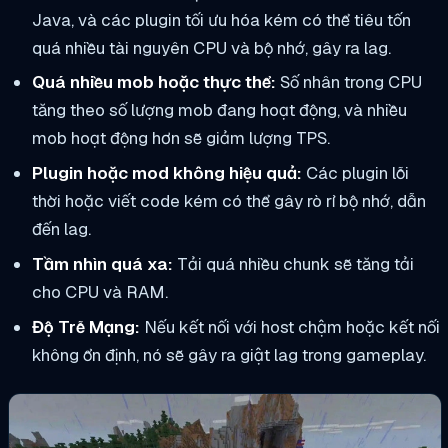
Java, và các plugin tối ưu hóa kém có thể tiêu tốn
quá nhiều tài nguyên CPU và bộ nhớ, gây ra lag.
Quá nhiều mob hoặc thực thể:
Số nhân trong CPU
tăng theo số lượng mob đang hoạt động, và nhiều
mob hoạt động hơn sẽ giảm lượng TPS.
Plugin hoặc mod không hiệu quả:
Các plugin lỗi
thời hoặc viết code kém có thể gây rò rỉ bộ nhớ, dẫn
đến lag.
Tầm nhìn quá xa:
Tải quá nhiều chunk sẽ tăng tải
cho CPU và RAM.
Độ Trễ Mạng:
Nếu kết nối với host chậm hoặc kết nối
không ổn định, nó sẽ gây ra giật lag trong gameplay.