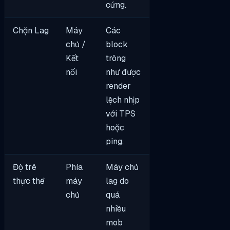
cứng.
Chặn Lag
Máy
Các
chủ /
block
Kết
trông
nối
như được
render
lệch nhịp
với TPS
hoặc
ping.
Độ trễ
Phía
Máy chủ
thực thể
máy
lag do
chủ
quá
nhiều
mob