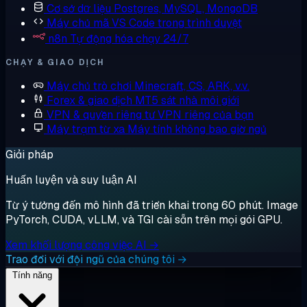
Cơ sở dữ liệu
Postgres, MySQL, MongoDB
Máy chủ mã
VS Code trong trình duyệt
n8n
Tự động hóa chạy 24/7
CHẠY & GIAO DỊCH
Máy chủ trò chơi
Minecraft, CS, ARK, v.v.
Forex & giao dịch
MT5 sát nhà môi giới
VPN & quyền riêng tư
VPN riêng của bạn
Máy trạm từ xa
Máy tính không bao giờ ngủ
Giải pháp
Huấn luyện và suy luận AI
Từ ý tưởng đến mô hình đã triển khai trong 60 phút. Image
PyTorch, CUDA, vLLM, và TGI cài sẵn trên mọi gói GPU.
Xem khối lượng công việc AI →
Trao đổi với đội ngũ của chúng tôi →
Tính năng