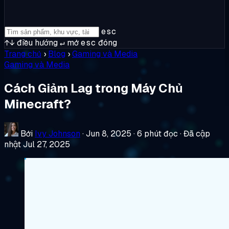
esc
↑↓
điều hướng
↵
mở
esc
đóng
Trang chủ
›
Blog
›
Gaming và Media
Gaming và Media
Cách Giảm Lag trong Máy Chủ
Minecraft?
Bởi
Ivy Johnson
·
Jun 8, 2025
·
6 phút đọc
·
Đã cập
nhật Jul 27, 2025