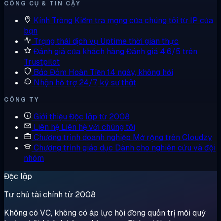
CÔNG CỤ & TIN CẬY
Kính Tròng
Kiểm tra mạng của chúng tôi từ IP của
bạn
Trạng thái dịch vụ
Uptime thời gian thực
Đánh giá của khách hàng
Đánh giá 4,6/5 trên
Trustpilot
Bảo Đảm Hoàn Tiền
14 ngày, không hỏi
Nhận hỗ trợ
24/7, kỹ sư thật
CÔNG TY
Giới thiệu
Độc lập từ 2008
Liên hệ
Liên hệ với chúng tôi
Chương trình doanh nghiệp
Mở rộng trên Cloudzy
Chương trình giáo dục
Dành cho nghiên cứu và đội
nhóm
Độc lập
Tự chủ tài chính từ 2008
Không có VC, không có áp lực hội đồng quản trị mỗi quý