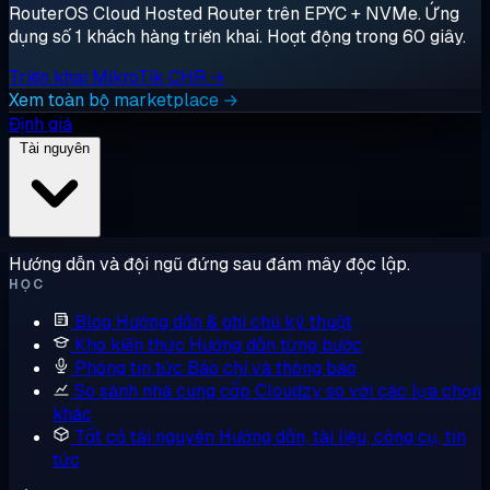
RouterOS Cloud Hosted Router trên EPYC + NVMe. Ứng
dụng số 1 khách hàng triển khai. Hoạt động trong 60 giây.
Triển khai MikroTik CHR →
Xem toàn bộ marketplace →
Định giá
Tài nguyên
Hướng dẫn và đội ngũ đứng sau đám mây độc lập.
HỌC
Blog
Hướng dẫn & ghi chú kỹ thuật
Kho kiến thức
Hướng dẫn từng bước
Phòng tin tức
Báo chí và thông báo
So sánh nhà cung cấp
Cloudzy so với các lựa chọn
khác
Tất cả tài nguyên
Hướng dẫn, tài liệu, công cụ, tin
tức