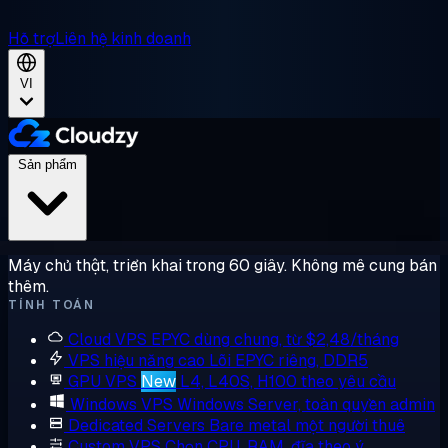
Hỗ trợ
Liên hệ kinh doanh
VI
Sản phẩm
Máy chủ thật, triển khai trong 60 giây. Không mê cung bán
thêm.
TÍNH TOÁN
Cloud VPS
EPYC dùng chung, từ $2,48/tháng
VPS hiệu năng cao
Lõi EPYC riêng, DDR5
GPU VPS
New
L4, L40S, H100 theo yêu cầu
Windows VPS
Windows Server, toàn quyền admin
Dedicated Servers
Bare metal một người thuê
Custom VPS
Chọn CPU, RAM, đĩa theo ý