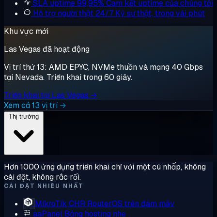
SLA uptime 99,95%
Cam kết uptime của chúng tôi
Hỗ trợ người thật 24/7
Kỹ sư thật, trong vài phút
Khu vực mới
Las Vegas đã hoạt động
Vị trí thứ 13: AMD EPYC, NVMe thuần và mạng 40 Gbps
tại Nevada. Triển khai trong 60 giây.
Triển khai tại Las Vegas →
Xem cả 13 vị trí →
Thị trường
Hơn 1000 ứng dụng triển khai chỉ với một cú nhấp, không
cài đặt, không rắc rối.
CÀI ĐẶT NHIỀU NHẤT
MikroTik CHR
RouterOS trên đám mây
aaPanel
Bảng hosting nhẹ