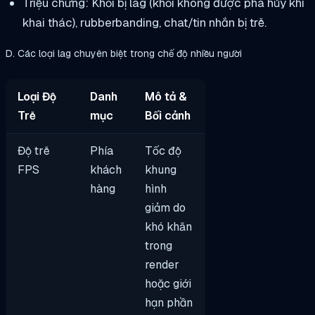
Triệu chứng: Khối bị lag (khối không được phá hủy khi
khai thác), rubberbanding, chat/tin nhắn bị trễ.
D. Các loại lag chuyên biệt trong chế độ nhiều người
Loại Độ
Danh
Mô tả &
Trễ
mục
Bối cảnh
Độ trễ
Phía
Tốc độ
FPS
khách
khung
hàng
hình
giảm do
khó khăn
trong
render
hoặc giới
hạn phần