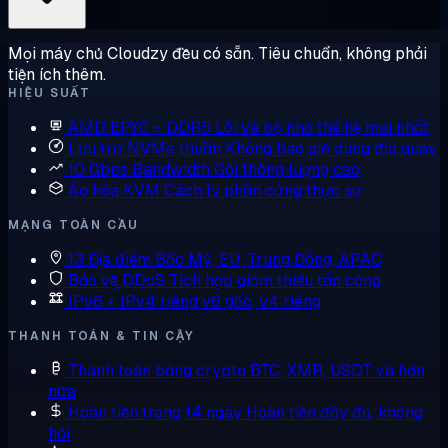
Mọi máy chủ Cloudzy đều có sẵn. Tiêu chuẩn, không phải
tiện ích thêm.
HIỆU SUẤT
AMD EPYC + DDR5
Lõi và bộ nhớ thế hệ mới nhất
Lưu trữ NVMe thuần
Không bao giờ dùng đĩa quay
10 Gbps Bandwidth
Gói thông lượng cao
Ảo hóa KVM
Cách ly phần cứng thực sự
MẠNG TOÀN CẦU
13 Địa điểm
Bắc Mỹ, EU, Trung Đông, APAC
Bảo vệ DDoS
Tích hợp giảm thiểu tấn công
IPv6 + IPv4 riêng
v6 gốc, v4 riêng
THANH TOÁN & TIN CẬY
Thanh toán bằng crypto
BTC, XMR, USDT và hơn
nữa
Hoàn tiền trong 14 ngày
Hoàn tiền đầy đủ, không
hỏi