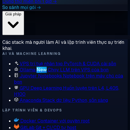
Dùng thử miễn phí 1 giờ →
So sánh mọi gói →
Giải pháp
Các stack mà người làm AI và lập trình viên thực sự triển
khai.
AI VÀ MACHINE LEARNING
VPS trí tuệ nhân tạo
PyTorch & CUDA cài sẵn
Ollama
New
Chạy LLM trên VPS của bạn
Jupyter Notebooks
Notebook trên máy chủ của
bạn
GPU Deep Learning
Huấn luyện trên L4, L40S,
H100
Anaconda
Stack dữ liệu Python, sẵn sàng
LẬP TRÌNH VIÊN & DEVOPS
Docker
Container với quyền root
GitLab
Git + CI/CD tự host