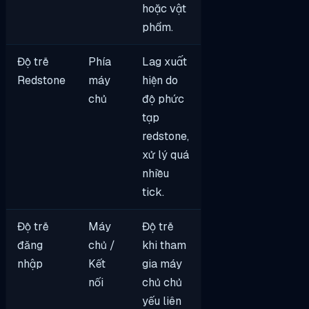
hoặc vật
phẩm.
Độ trễ
Phía
Lag xuất
Redstone
máy
hiện do
chủ
độ phức
tạp
redstone,
xử lý quá
nhiều
tick.
Độ trễ
Máy
Độ trễ
đăng
chủ /
khi tham
nhập
Kết
gia máy
nối
chủ chủ
yếu liên