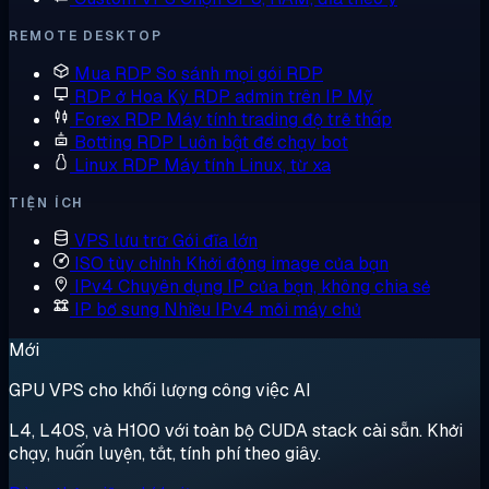
REMOTE DESKTOP
Mua RDP
So sánh mọi gói RDP
RDP ở Hoa Kỳ
RDP admin trên IP Mỹ
Forex RDP
Máy tính trading độ trễ thấp
Botting RDP
Luôn bật để chạy bot
Linux RDP
Máy tính Linux, từ xa
TIỆN ÍCH
VPS lưu trữ
Gói đĩa lớn
ISO tùy chỉnh
Khởi động image của bạn
IPv4 Chuyên dụng
IP của bạn, không chia sẻ
IP bổ sung
Nhiều IPv4 mỗi máy chủ
Mới
GPU VPS cho khối lượng công việc AI
L4, L40S, và H100 với toàn bộ CUDA stack cài sẵn. Khởi
chạy, huấn luyện, tắt, tính phí theo giây.