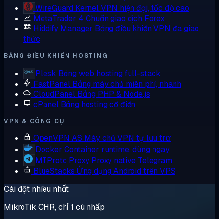
WireGuard
Kernel VPN hiện đại, tốc độ cao
MetaTrader 4
Chuẩn giao dịch Forex
Hiddify Manager
Bảng điều khiển VPN đa giao
thức
BẢNG ĐIỀU KHIỂN HOSTING
Plesk
Bảng web hosting full-stack
FastPanel
Bảng máy chủ miễn phí, nhanh
CloudPanel
Bảng PHP & Node.js
cPanel
Bảng hosting cổ điển
VPN & CÔNG CỤ
OpenVPN AS
Máy chủ VPN tự lưu trữ
Docker
Container runtime, dùng ngay
MTProto Proxy
Proxy native Telegram
BlueStacks
Ứng dụng Android trên VPS
Cài đặt nhiều nhất
MikroTik CHR, chỉ 1 cú nhấp