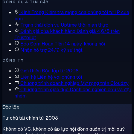
CÔNG CỤ & TIN CẬY
Kính Tròng
Kiểm tra mạng của chúng tôi từ IP của
bạn
Trạng thái dịch vụ
Uptime thời gian thực
Đánh giá của khách hàng
Đánh giá 4,6/5 trên
Trustpilot
Bảo Đảm Hoàn Tiền
14 ngày, không hỏi
Nhận hỗ trợ
24/7, kỹ sư thật
CÔNG TY
Giới thiệu
Độc lập từ 2008
Liên hệ
Liên hệ với chúng tôi
Chương trình doanh nghiệp
Mở rộng trên Cloudzy
Chương trình giáo dục
Dành cho nghiên cứu và đội
nhóm
Độc lập
Tự chủ tài chính từ 2008
Không có VC, không có áp lực hội đồng quản trị mỗi quý