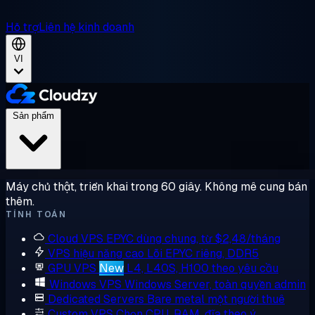
Hỗ trợ
Liên hệ kinh doanh
VI
Sản phẩm
Máy chủ thật, triển khai trong 60 giây. Không mê cung bán
thêm.
TÍNH TOÁN
Cloud VPS
EPYC dùng chung, từ $2,48/tháng
VPS hiệu năng cao
Lõi EPYC riêng, DDR5
GPU VPS
New
L4, L40S, H100 theo yêu cầu
Windows VPS
Windows Server, toàn quyền admin
Dedicated Servers
Bare metal một người thuê
Custom VPS
Chọn CPU, RAM, đĩa theo ý