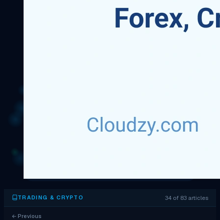
34 of 83 articles
TRADING & CRYPTO
←
Previous