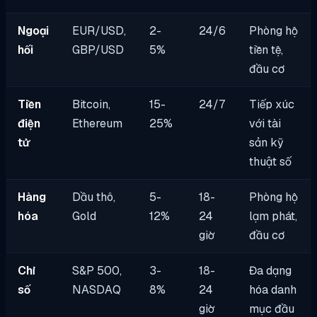
Ngoại
EUR/USD,
2-
24/6
Phòng hộ
hối
GBP/USD
5%
tiền tệ,
đầu cơ
Tiền
Bitcoin,
15-
24/7
Tiếp xúc
điện
Ethereum
25%
với tài
tử
sản kỹ
thuật số
Hàng
Dầu thô,
5-
18-
Phòng hộ
hóa
Gold
12%
24
lạm phát,
giờ
đầu cơ
Chỉ
S&P 500,
3-
18-
Đa dạng
số
NASDAQ
8%
24
hóa danh
giờ
mục đầu