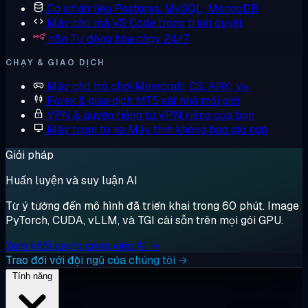
Cơ sở dữ liệu
Postgres, MySQL, MongoDB
Máy chủ mã
VS Code trong trình duyệt
n8n
Tự động hóa chạy 24/7
CHẠY & GIAO DỊCH
Máy chủ trò chơi
Minecraft, CS, ARK, v.v.
Forex & giao dịch
MT5 sát nhà môi giới
VPN & quyền riêng tư
VPN riêng của bạn
Máy trạm từ xa
Máy tính không bao giờ ngủ
Giải pháp
Huấn luyện và suy luận AI
Từ ý tưởng đến mô hình đã triển khai trong 60 phút. Image
PyTorch, CUDA, vLLM, và TGI cài sẵn trên mọi gói GPU.
Xem khối lượng công việc AI →
Trao đổi với đội ngũ của chúng tôi →
Tính năng