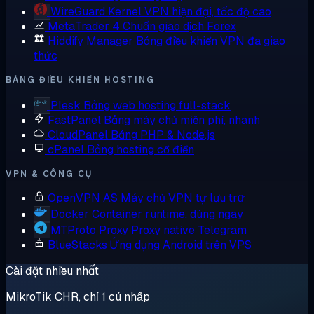
WireGuard
Kernel VPN hiện đại, tốc độ cao
MetaTrader 4
Chuẩn giao dịch Forex
Hiddify Manager
Bảng điều khiển VPN đa giao
thức
BẢNG ĐIỀU KHIỂN HOSTING
Plesk
Bảng web hosting full-stack
FastPanel
Bảng máy chủ miễn phí, nhanh
CloudPanel
Bảng PHP & Node.js
cPanel
Bảng hosting cổ điển
VPN & CÔNG CỤ
OpenVPN AS
Máy chủ VPN tự lưu trữ
Docker
Container runtime, dùng ngay
MTProto Proxy
Proxy native Telegram
BlueStacks
Ứng dụng Android trên VPS
Cài đặt nhiều nhất
MikroTik CHR, chỉ 1 cú nhấp