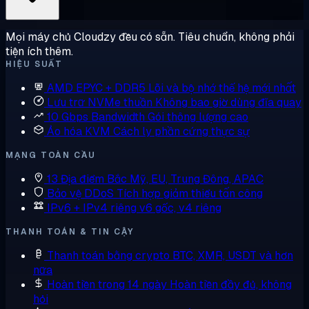
Mọi máy chủ Cloudzy đều có sẵn. Tiêu chuẩn, không phải
tiện ích thêm.
HIỆU SUẤT
AMD EPYC + DDR5
Lõi và bộ nhớ thế hệ mới nhất
Lưu trữ NVMe thuần
Không bao giờ dùng đĩa quay
10 Gbps Bandwidth
Gói thông lượng cao
Ảo hóa KVM
Cách ly phần cứng thực sự
MẠNG TOÀN CẦU
13 Địa điểm
Bắc Mỹ, EU, Trung Đông, APAC
Bảo vệ DDoS
Tích hợp giảm thiểu tấn công
IPv6 + IPv4 riêng
v6 gốc, v4 riêng
THANH TOÁN & TIN CẬY
Thanh toán bằng crypto
BTC, XMR, USDT và hơn
nữa
Hoàn tiền trong 14 ngày
Hoàn tiền đầy đủ, không
hỏi