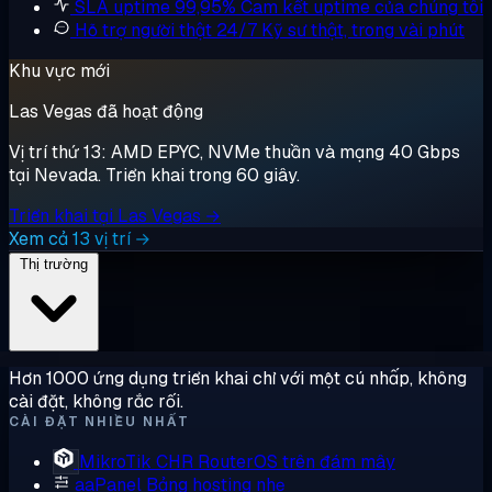
SLA uptime 99,95%
Cam kết uptime của chúng tôi
Hỗ trợ người thật 24/7
Kỹ sư thật, trong vài phút
Khu vực mới
Las Vegas đã hoạt động
Vị trí thứ 13: AMD EPYC, NVMe thuần và mạng 40 Gbps
tại Nevada. Triển khai trong 60 giây.
Triển khai tại Las Vegas →
Xem cả 13 vị trí →
Thị trường
Hơn 1000 ứng dụng triển khai chỉ với một cú nhấp, không
cài đặt, không rắc rối.
CÀI ĐẶT NHIỀU NHẤT
MikroTik CHR
RouterOS trên đám mây
aaPanel
Bảng hosting nhẹ