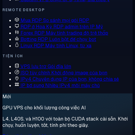
REMOTE DESKTOP
Mua RDP
So sánh mọi gói RDP
RDP ở Hoa Kỳ
RDP admin trên IP Mỹ
Forex RDP
Máy tính trading độ trễ thấp
Botting RDP
Luôn bật để chạy bot
Linux RDP
Máy tính Linux, từ xa
TIỆN ÍCH
VPS lưu trữ
Gói đĩa lớn
ISO tùy chỉnh
Khởi động image của bạn
IPv4 Chuyên dụng
IP của bạn, không chia sẻ
IP bổ sung
Nhiều IPv4 mỗi máy chủ
Mới
GPU VPS cho khối lượng công việc AI
L4, L40S, và H100 với toàn bộ CUDA stack cài sẵn. Khởi
chạy, huấn luyện, tắt, tính phí theo giây.