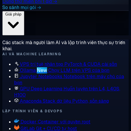
Dùng thử miễn phí 1 giờ →
So sánh mọi gói →
Giải pháp
Các stack mà người làm AI và lập trình viên thực sự triển
khai.
AI VÀ MACHINE LEARNING
VPS trí tuệ nhân tạo
PyTorch & CUDA cài sẵn
Ollama
New
Chạy LLM trên VPS của bạn
Jupyter Notebooks
Notebook trên máy chủ của
bạn
GPU Deep Learning
Huấn luyện trên L4, L40S,
H100
Anaconda
Stack dữ liệu Python, sẵn sàng
LẬP TRÌNH VIÊN & DEVOPS
Docker
Container với quyền root
GitLab
Git + CI/CD tự host