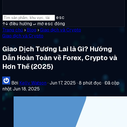
esc
↑↓
điều hướng
↵
mở
esc
đóng
Trang chủ
›
Blog
›
Giao dịch và Crypto
Giao dịch và Crypto
Giao Dịch Tương Lai là Gì? Hướng
Dẫn Hoàn Toàn về Forex, Crypto và
Hơn Thế (2025)
Bởi
Kelly Watson
·
Jun 17, 2025
·
8 phút đọc
·
Đã cập
nhật Jun 18, 2025