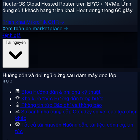
RouterOS Cloud Hosted Router trên EPYC + NVMe. Ứng
dụng số 1 khách hàng triển khai. Hoạt động trong 60 giây.
Triển khai MikroTik CHR →
Xem toàn bộ marketplace →
Định giá
Tài nguyên
Hướng dẫn và đội ngũ đứng sau đám mây độc lập.
HỌC
Blog
Hướng dẫn & ghi chú kỹ thuật
Kho kiến thức
Hướng dẫn từng bước
Phòng tin tức
Báo chí và thông báo
So sánh nhà cung cấp
Cloudzy so với các lựa chọn
khác
Tất cả tài nguyên
Hướng dẫn, tài liệu, công cụ, tin
tức