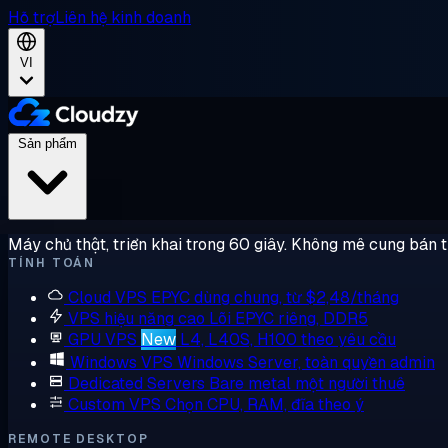
Hỗ trợ
Liên hệ kinh doanh
VI
Sản phẩm
Máy chủ thật, triển khai trong 60 giây. Không mê cung bán 
TÍNH TOÁN
Cloud VPS
EPYC dùng chung, từ $2,48/tháng
VPS hiệu năng cao
Lõi EPYC riêng, DDR5
GPU VPS
New
L4, L40S, H100 theo yêu cầu
Windows VPS
Windows Server, toàn quyền admin
Dedicated Servers
Bare metal một người thuê
Custom VPS
Chọn CPU, RAM, đĩa theo ý
REMOTE DESKTOP