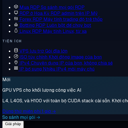
Mua RDP
So sánh mọi gói RDP
RDP ở Hoa Kỳ
RDP admin trên IP Mỹ
Forex RDP
Máy tính trading độ trễ thấp
Botting RDP
Luôn bật để chạy bot
Linux RDP
Máy tính Linux, từ xa
TIỆN ÍCH
VPS lưu trữ
Gói đĩa lớn
ISO tùy chỉnh
Khởi động image của bạn
IPv4 Chuyên dụng
IP của bạn, không chia sẻ
IP bổ sung
Nhiều IPv4 mỗi máy chủ
Mới
GPU VPS cho khối lượng công việc AI
L4, L40S, và H100 với toàn bộ CUDA stack cài sẵn. Khởi chạy,
Dùng thử miễn phí 1 giờ →
So sánh mọi gói →
Giải pháp