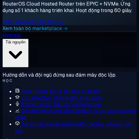
RouterOS Cloud Hosted Router trên EPYC + NVMe. Ứng
dụng số 1 khách hàng triển khai. Hoạt động trong 60 giây.
Triển khai MikroTik CHR →
Xem toàn bộ marketplace →
Định giá
Tài nguyên
Hướng dẫn và đội ngũ đứng sau đám mây độc lập.
HỌC
Blog
Hướng dẫn & ghi chú kỹ thuật
Kho kiến thức
Hướng dẫn từng bước
Phòng tin tức
Báo chí và thông báo
So sánh nhà cung cấp
Cloudzy so với các lựa chọn
khác
Tất cả tài nguyên
Hướng dẫn, tài liệu, công cụ, tin
tức