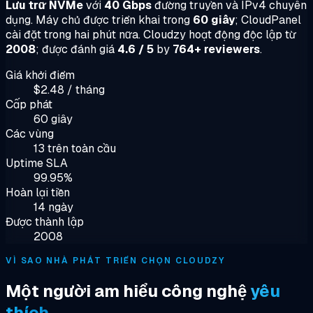
Lưu trữ NVMe
với
40 Gbps
đường truyền và IPv4 chuyên
dụng. Máy chủ được triển khai trong
60 giây
; CloudPanel
cài đặt trong hai phút nữa. Cloudzy hoạt động độc lập từ
2008
; được đánh giá
4.6 / 5
by
764+ reviewers
.
Giá khởi điểm
$2.48 / tháng
Cấp phát
60 giây
Các vùng
13 trên toàn cầu
Uptime SLA
99.95%
Hoàn lại tiền
14 ngày
Được thành lập
2008
VÌ SAO NHÀ PHÁT TRIỂN CHỌN CLOUDZY
Một người am hiểu công nghệ
yêu
thích