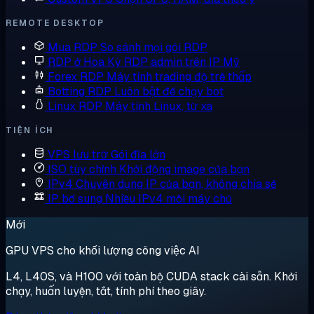
REMOTE DESKTOP
Mua RDP
So sánh mọi gói RDP
RDP ở Hoa Kỳ
RDP admin trên IP Mỹ
Forex RDP
Máy tính trading độ trễ thấp
Botting RDP
Luôn bật để chạy bot
Linux RDP
Máy tính Linux, từ xa
TIỆN ÍCH
VPS lưu trữ
Gói đĩa lớn
ISO tùy chỉnh
Khởi động image của bạn
IPv4 Chuyên dụng
IP của bạn, không chia sẻ
IP bổ sung
Nhiều IPv4 mỗi máy chủ
Mới
GPU VPS cho khối lượng công việc AI
L4, L40S, và H100 với toàn bộ CUDA stack cài sẵn. Khởi
chạy, huấn luyện, tắt, tính phí theo giây.