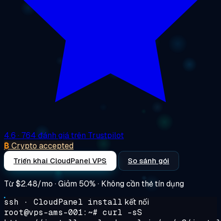
4.6
· 764 đánh giá trên Trustpilot
₿
Crypto accepted
Triển khai CloudPanel VPS
So sánh gói
Từ
$2.48/mo
· Giảm 50% · Không cần thẻ tín dụng
ssh · CloudPanel install
kết nối
root@vps-ams-001:~#
curl -sS