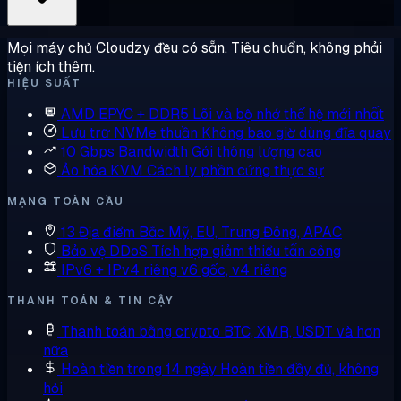
Mọi máy chủ Cloudzy đều có sẵn. Tiêu chuẩn, không phải
tiện ích thêm.
HIỆU SUẤT
AMD EPYC + DDR5
Lõi và bộ nhớ thế hệ mới nhất
Lưu trữ NVMe thuần
Không bao giờ dùng đĩa quay
10 Gbps Bandwidth
Gói thông lượng cao
Ảo hóa KVM
Cách ly phần cứng thực sự
MẠNG TOÀN CẦU
13 Địa điểm
Bắc Mỹ, EU, Trung Đông, APAC
Bảo vệ DDoS
Tích hợp giảm thiểu tấn công
IPv6 + IPv4 riêng
v6 gốc, v4 riêng
THANH TOÁN & TIN CẬY
Thanh toán bằng crypto
BTC, XMR, USDT và hơn
nữa
Hoàn tiền trong 14 ngày
Hoàn tiền đầy đủ, không
hỏi