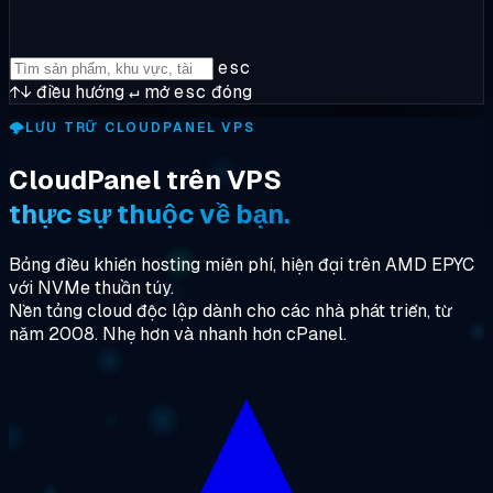
esc
↑↓
điều hướng
↵
mở
esc
đóng
🌩️
LƯU TRỮ CLOUDPANEL VPS
CloudPanel trên VPS
thực sự thuộc về bạn.
Bảng điều khiển hosting miễn phí, hiện đại trên AMD EPYC
với NVMe thuần túy.
Nền tảng cloud độc lập dành cho các nhà phát triển, từ
năm 2008. Nhẹ hơn và nhanh hơn cPanel.