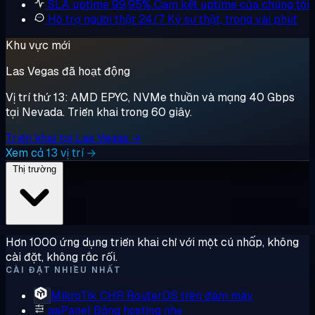
SLA uptime 99,95%
Cam kết uptime của chúng tôi
Hỗ trợ người thật 24/7
Kỹ sư thật, trong vài phút
Khu vực mới
Las Vegas đã hoạt động
Vị trí thứ 13: AMD EPYC, NVMe thuần và mạng 40 Gbps
tại Nevada. Triển khai trong 60 giây.
Triển khai tại Las Vegas →
Xem cả 13 vị trí →
Thị trường
Hơn 1000 ứng dụng triển khai chỉ với một cú nhấp, không
cài đặt, không rắc rối.
CÀI ĐẶT NHIỀU NHẤT
MikroTik CHR
RouterOS trên đám mây
aaPanel
Bảng hosting nhẹ