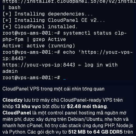
https://installer.cloudpanel.io/ce/v2/instal
| bash
[+] Installing dependencies...
[+] Installing CloudPanel CE v2...
[+] CloudPanel installed.
root@vps-ams-001:~#
systemctl status clp-
php-fpm | grep Active
Active:
active (running)
root@vps-ams-001:~#
echo 'https://your-vps-
ip:8443'
https://your-vps-ip:8443
← log in with
admin
root@vps-ams-001:~#
_
CloudPanel VPS trong một cái nhìn tổng quan
Cloudzy
lưu trữ máy chủ CloudPanel-ready VPS trên
khắp
13 khu vực
bắt đầu từ
$2.48 mỗi tháng
.
CloudPanel
là một control panel hosting mã nguồn mở
miễn phí, được xây dựng trên Debian/Ubuntu, nhẹ hơn và
nhanh hơn cPanel, hỗ trợ các stack ứng dụng PHP, Node.js
và Python. Các gói dịch vụ từ
512 MB to 64 GB DDR5
trên