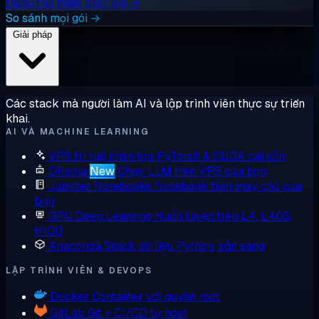
Dùng thử miễn phí 1 giờ →
So sánh mọi gói →
Giải pháp
Các stack mà người làm AI và lập trình viên thực sự triển
khai.
AI VÀ MACHINE LEARNING
VPS trí tuệ nhân tạo
PyTorch & CUDA cài sẵn
Ollama
New
Chạy LLM trên VPS của bạn
Jupyter Notebooks
Notebook trên máy chủ của
bạn
GPU Deep Learning
Huấn luyện trên L4, L40S,
H100
Anaconda
Stack dữ liệu Python, sẵn sàng
LẬP TRÌNH VIÊN & DEVOPS
Docker
Container với quyền root
GitLab
Git + CI/CD tự host