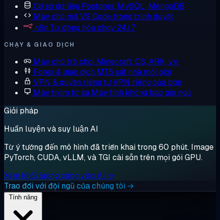
Cơ sở dữ liệu
Postgres, MySQL, MongoDB
Máy chủ mã
VS Code trong trình duyệt
n8n
Tự động hóa chạy 24/7
CHẠY & GIAO DỊCH
Máy chủ trò chơi
Minecraft, CS, ARK, v.v.
Forex & giao dịch
MT5 sát nhà môi giới
VPN & quyền riêng tư
VPN riêng của bạn
Máy trạm từ xa
Máy tính không bao giờ ngủ
Giải pháp
Huấn luyện và suy luận AI
Từ ý tưởng đến mô hình đã triển khai trong 60 phút. Image
PyTorch, CUDA, vLLM, và TGI cài sẵn trên mọi gói GPU.
Xem khối lượng công việc AI →
Trao đổi với đội ngũ của chúng tôi →
Tính năng