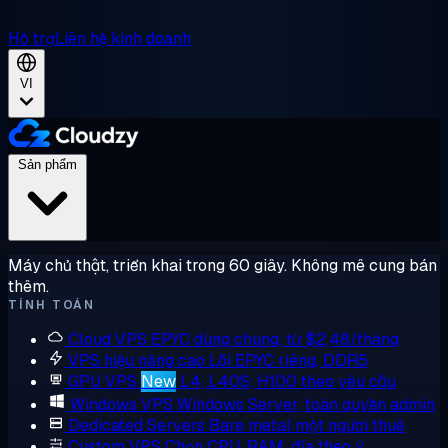
Hỗ trợ
Liên hệ kinh doanh
VI
Sản phẩm
Máy chủ thật, triển khai trong 60 giây. Không mê cung bán
thêm.
TÍNH TOÁN
Cloud VPS
EPYC dùng chung, từ $2,48/tháng
VPS hiệu năng cao
Lõi EPYC riêng, DDR5
GPU VPS
New
L4, L40S, H100 theo yêu cầu
Windows VPS
Windows Server, toàn quyền admin
Dedicated Servers
Bare metal một người thuê
Custom VPS
Chọn CPU, RAM, đĩa theo ý