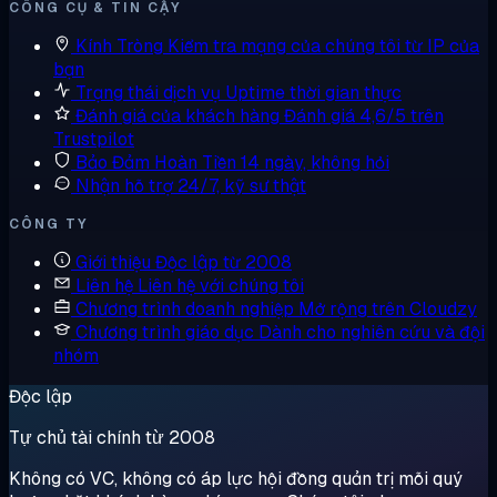
CÔNG CỤ & TIN CẬY
Kính Tròng
Kiểm tra mạng của chúng tôi từ IP của
bạn
Trạng thái dịch vụ
Uptime thời gian thực
Đánh giá của khách hàng
Đánh giá 4,6/5 trên
Trustpilot
Bảo Đảm Hoàn Tiền
14 ngày, không hỏi
Nhận hỗ trợ
24/7, kỹ sư thật
CÔNG TY
Giới thiệu
Độc lập từ 2008
Liên hệ
Liên hệ với chúng tôi
Chương trình doanh nghiệp
Mở rộng trên Cloudzy
Chương trình giáo dục
Dành cho nghiên cứu và đội
nhóm
Độc lập
Tự chủ tài chính từ 2008
Không có VC, không có áp lực hội đồng quản trị mỗi quý