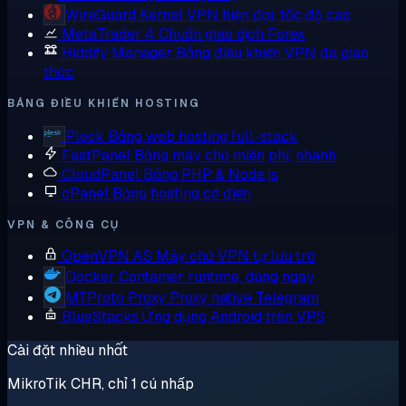
WireGuard
Kernel VPN hiện đại, tốc độ cao
MetaTrader 4
Chuẩn giao dịch Forex
Hiddify Manager
Bảng điều khiển VPN đa giao
thức
BẢNG ĐIỀU KHIỂN HOSTING
Plesk
Bảng web hosting full-stack
FastPanel
Bảng máy chủ miễn phí, nhanh
CloudPanel
Bảng PHP & Node.js
cPanel
Bảng hosting cổ điển
VPN & CÔNG CỤ
OpenVPN AS
Máy chủ VPN tự lưu trữ
Docker
Container runtime, dùng ngay
MTProto Proxy
Proxy native Telegram
BlueStacks
Ứng dụng Android trên VPS
Cài đặt nhiều nhất
MikroTik CHR, chỉ 1 cú nhấp