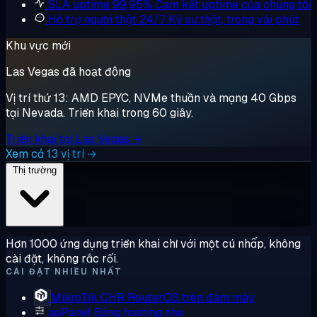
SLA uptime 99,95%
Cam kết uptime của chúng tôi
Hỗ trợ người thật 24/7
Kỹ sư thật, trong vài phút
Khu vực mới
Las Vegas đã hoạt động
Vị trí thứ 13: AMD EPYC, NVMe thuần và mạng 40 Gbps
tại Nevada. Triển khai trong 60 giây.
Triển khai tại Las Vegas →
Xem cả 13 vị trí →
Thị trường
Hơn 1000 ứng dụng triển khai chỉ với một cú nhấp, không
cài đặt, không rắc rối.
CÀI ĐẶT NHIỀU NHẤT
MikroTik CHR
RouterOS trên đám mây
aaPanel
Bảng hosting nhẹ