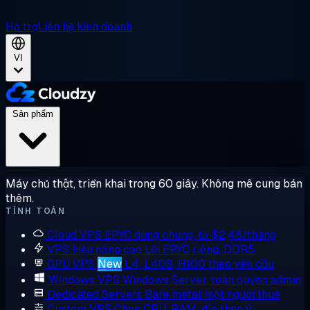
Hỗ trợ
Liên hệ kinh doanh
VI
Sản phẩm
Máy chủ thật, triển khai trong 60 giây. Không mê cung bán
thêm.
TÍNH TOÁN
Cloud VPS
EPYC dùng chung, từ $2,48/tháng
VPS hiệu năng cao
Lõi EPYC riêng, DDR5
GPU VPS
New
L4, L40S, H100 theo yêu cầu
Windows VPS
Windows Server, toàn quyền admin
Dedicated Servers
Bare metal một người thuê
Custom VPS
Chọn CPU, RAM, đĩa theo ý