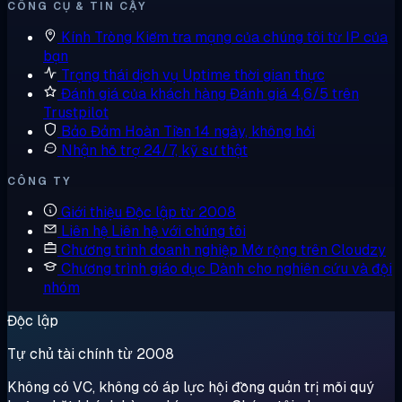
CÔNG CỤ & TIN CẬY
Kính Tròng
Kiểm tra mạng của chúng tôi từ IP của
bạn
Trạng thái dịch vụ
Uptime thời gian thực
Đánh giá của khách hàng
Đánh giá 4,6/5 trên
Trustpilot
Bảo Đảm Hoàn Tiền
14 ngày, không hỏi
Nhận hỗ trợ
24/7, kỹ sư thật
CÔNG TY
Giới thiệu
Độc lập từ 2008
Liên hệ
Liên hệ với chúng tôi
Chương trình doanh nghiệp
Mở rộng trên Cloudzy
Chương trình giáo dục
Dành cho nghiên cứu và đội
nhóm
Độc lập
Tự chủ tài chính từ 2008
Không có VC, không có áp lực hội đồng quản trị mỗi quý