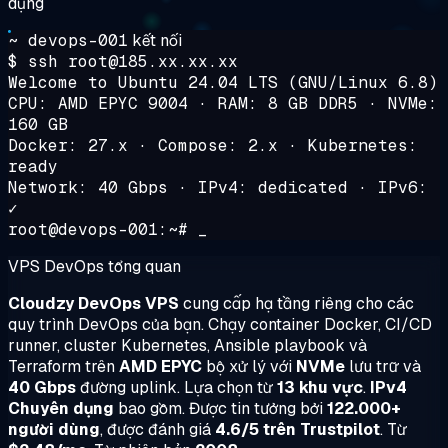
dụng
~ devops-001
kết nối
$ ssh root@185.xx.xx.xx
Welcome to Ubuntu 24.04 LTS (GNU/Linux 6.8)
CPU: AMD EPYC 9004 · RAM: 8 GB DDR5 · NVMe:
160 GB
Docker: 27.x · Compose: 2.x · Kubernetes:
ready
Network: 40 Gbps · IPv4: dedicated · IPv6:
✓
root@devops-001:~# _
VPS DevOps tổng quan
Cloudzy DevOps VPS
cung cấp hạ tầng riêng cho các
quy trình DevOps của bạn. Chạy container Docker, CI/CD
runner, cluster Kubernetes, Ansible playbook và
Terraform trên
AMD EPYC
bộ xử lý với
NVMe
lưu trữ và
40 Gbps
đường uplink. Lựa chọn từ
13 khu vực
.
IPv4
Chuyên dụng
bao gồm. Được tin tưởng bởi
122.000+
người dùng
, được đánh giá
4.6/5 trên Trustpilot
. Từ