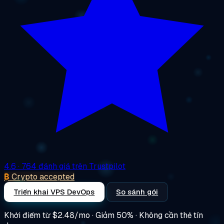
4.6
· 764 đánh giá trên Trustpilot
₿
Crypto accepted
Triển khai VPS DevOps
So sánh gói
Khởi điểm từ
$2.48/mo
· Giảm 50% · Không cần thẻ tín