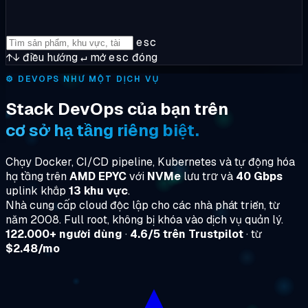
esc
↑↓
điều hướng
↵
mở
esc
đóng
⚙️
DEVOPS NHƯ MỘT DỊCH VỤ
Stack DevOps của bạn trên
cơ sở hạ tầng riêng biệt.
Chạy Docker, CI/CD pipeline, Kubernetes và tự động hóa
hạ tầng trên
AMD EPYC
với
NVMe
lưu trữ và
40 Gbps
uplink khắp
13 khu vực
.
Nhà cung cấp cloud độc lập cho các nhà phát triển, từ
năm 2008. Full root, không bị khóa vào dịch vụ quản lý.
122.000+ người dùng
·
4.6/5 trên Trustpilot
· từ
$2.48/mo