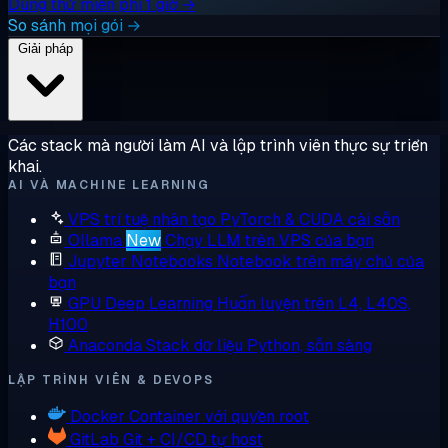
Dùng thử miễn phí 1 giờ →
So sánh mọi gói →
Giải pháp
Các stack mà người làm AI và lập trình viên thực sự triển
khai.
AI VÀ MACHINE LEARNING
VPS trí tuệ nhân tạo
PyTorch & CUDA cài sẵn
Ollama
New
Chạy LLM trên VPS của bạn
Jupyter Notebooks
Notebook trên máy chủ của
bạn
GPU Deep Learning
Huấn luyện trên L4, L40S,
H100
Anaconda
Stack dữ liệu Python, sẵn sàng
LẬP TRÌNH VIÊN & DEVOPS
Docker
Container với quyền root
GitLab
Git + CI/CD tự host