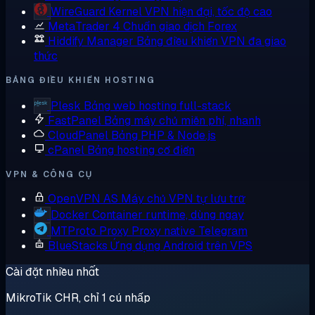
WireGuard
Kernel VPN hiện đại, tốc độ cao
MetaTrader 4
Chuẩn giao dịch Forex
Hiddify Manager
Bảng điều khiển VPN đa giao
thức
BẢNG ĐIỀU KHIỂN HOSTING
Plesk
Bảng web hosting full-stack
FastPanel
Bảng máy chủ miễn phí, nhanh
CloudPanel
Bảng PHP & Node.js
cPanel
Bảng hosting cổ điển
VPN & CÔNG CỤ
OpenVPN AS
Máy chủ VPN tự lưu trữ
Docker
Container runtime, dùng ngay
MTProto Proxy
Proxy native Telegram
BlueStacks
Ứng dụng Android trên VPS
Cài đặt nhiều nhất
MikroTik CHR, chỉ 1 cú nhấp