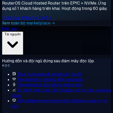
RouterOS Cloud Hosted Router trên EPYC + NVMe. Ứng
dụng số 1 khách hàng triển khai. Hoạt động trong 60 giây.
Triển khai MikroTik CHR →
Xem toàn bộ marketplace →
Định giá
Tài nguyên
Hướng dẫn và đội ngũ đứng sau đám mây độc lập.
HỌC
Blog
Hướng dẫn & ghi chú kỹ thuật
Kho kiến thức
Hướng dẫn từng bước
Phòng tin tức
Báo chí và thông báo
So sánh nhà cung cấp
Cloudzy so với các lựa chọn
khác
Tất cả tài nguyên
Hướng dẫn, tài liệu, công cụ, tin
tức