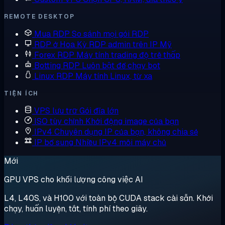
REMOTE DESKTOP
Mua RDP
So sánh mọi gói RDP
RDP ở Hoa Kỳ
RDP admin trên IP Mỹ
Forex RDP
Máy tính trading độ trễ thấp
Botting RDP
Luôn bật để chạy bot
Linux RDP
Máy tính Linux, từ xa
TIỆN ÍCH
VPS lưu trữ
Gói đĩa lớn
ISO tùy chỉnh
Khởi động image của bạn
IPv4 Chuyên dụng
IP của bạn, không chia sẻ
IP bổ sung
Nhiều IPv4 mỗi máy chủ
Mới
GPU VPS cho khối lượng công việc AI
L4, L40S, và H100 với toàn bộ CUDA stack cài sẵn. Khởi
chạy, huấn luyện, tắt, tính phí theo giây.