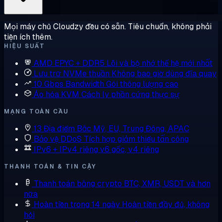
Mọi máy chủ Cloudzy đều có sẵn. Tiêu chuẩn, không phải
tiện ích thêm.
HIỆU SUẤT
AMD EPYC + DDR5
Lõi và bộ nhớ thế hệ mới nhất
Lưu trữ NVMe thuần
Không bao giờ dùng đĩa quay
10 Gbps Bandwidth
Gói thông lượng cao
Ảo hóa KVM
Cách ly phần cứng thực sự
MẠNG TOÀN CẦU
13 Địa điểm
Bắc Mỹ, EU, Trung Đông, APAC
Bảo vệ DDoS
Tích hợp giảm thiểu tấn công
IPv6 + IPv4 riêng
v6 gốc, v4 riêng
THANH TOÁN & TIN CẬY
Thanh toán bằng crypto
BTC, XMR, USDT và hơn
nữa
Hoàn tiền trong 14 ngày
Hoàn tiền đầy đủ, không
hỏi