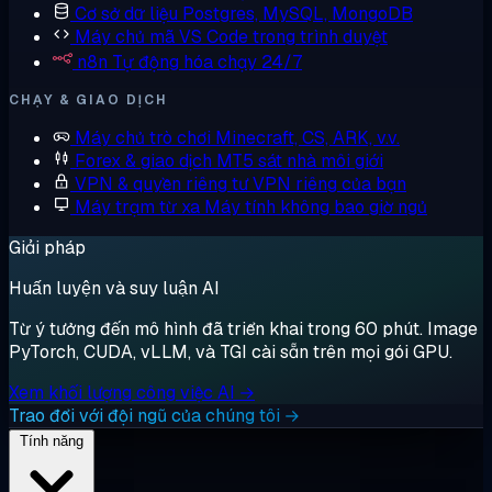
Cơ sở dữ liệu
Postgres, MySQL, MongoDB
Máy chủ mã
VS Code trong trình duyệt
n8n
Tự động hóa chạy 24/7
CHẠY & GIAO DỊCH
Máy chủ trò chơi
Minecraft, CS, ARK, v.v.
Forex & giao dịch
MT5 sát nhà môi giới
VPN & quyền riêng tư
VPN riêng của bạn
Máy trạm từ xa
Máy tính không bao giờ ngủ
Giải pháp
Huấn luyện và suy luận AI
Từ ý tưởng đến mô hình đã triển khai trong 60 phút. Image
PyTorch, CUDA, vLLM, và TGI cài sẵn trên mọi gói GPU.
Xem khối lượng công việc AI →
Trao đổi với đội ngũ của chúng tôi →
Tính năng