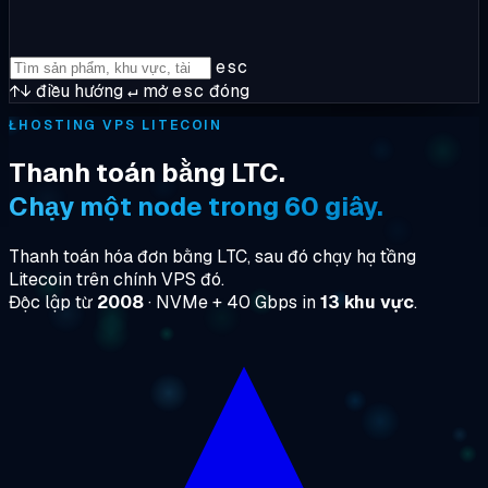
esc
↑↓
điều hướng
↵
mở
esc
đóng
Ł
HOSTING VPS LITECOIN
Thanh toán bằng LTC.
Chạy một node trong 60 giây.
Thanh toán hóa đơn bằng LTC, sau đó chạy hạ tầng
Litecoin trên chính VPS đó.
Độc lập từ
2008
· NVMe + 40 Gbps in
13 khu vực
.