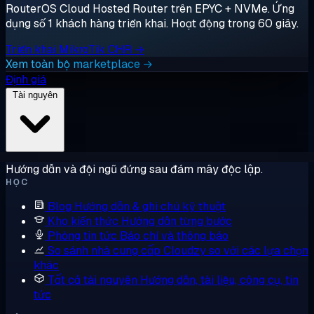
RouterOS Cloud Hosted Router trên EPYC + NVMe. Ứng
dụng số 1 khách hàng triển khai. Hoạt động trong 60 giây.
Triển khai MikroTik CHR →
Xem toàn bộ marketplace →
Định giá
Tài nguyên
Hướng dẫn và đội ngũ đứng sau đám mây độc lập.
HỌC
Blog
Hướng dẫn & ghi chú kỹ thuật
Kho kiến thức
Hướng dẫn từng bước
Phòng tin tức
Báo chí và thông báo
So sánh nhà cung cấp
Cloudzy so với các lựa chọn
khác
Tất cả tài nguyên
Hướng dẫn, tài liệu, công cụ, tin
tức