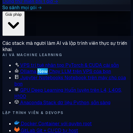
Dùng thử miễn phí 1 giờ →
So sánh mọi gói →
Giải pháp
Các stack mà người làm AI và lập trình viên thực sự triển
khai.
AI VÀ MACHINE LEARNING
VPS trí tuệ nhân tạo
PyTorch & CUDA cài sẵn
Ollama
New
Chạy LLM trên VPS của bạn
Jupyter Notebooks
Notebook trên máy chủ của
bạn
GPU Deep Learning
Huấn luyện trên L4, L40S,
H100
Anaconda
Stack dữ liệu Python, sẵn sàng
LẬP TRÌNH VIÊN & DEVOPS
Docker
Container với quyền root
GitLab
Git + CI/CD tự host