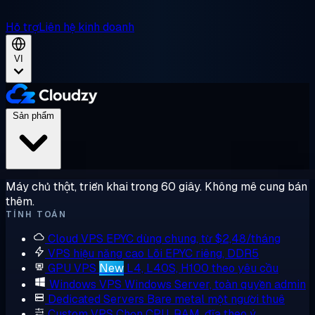
Hỗ trợ
Liên hệ kinh doanh
VI
Sản phẩm
Máy chủ thật, triển khai trong 60 giây. Không mê cung bán
thêm.
TÍNH TOÁN
Cloud VPS
EPYC dùng chung, từ $2,48/tháng
VPS hiệu năng cao
Lõi EPYC riêng, DDR5
GPU VPS
New
L4, L40S, H100 theo yêu cầu
Windows VPS
Windows Server, toàn quyền admin
Dedicated Servers
Bare metal một người thuê
Custom VPS
Chọn CPU, RAM, đĩa theo ý