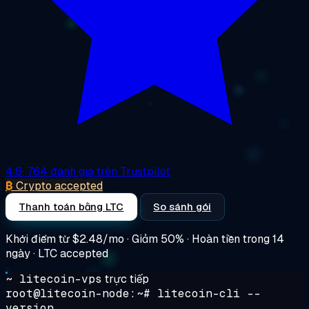
4.6
· 764 đánh giá trên Trustpilot
₿
Crypto accepted
Thanh toán bằng LTC
So sánh gói
Khởi điểm từ
$2.48/mo
· Giảm 50% · Hoàn tiền trong 14
ngày · LTC accepted
~ litecoin-vps
trực tiếp
root@litecoin-node:~#
litecoin-cli --
version