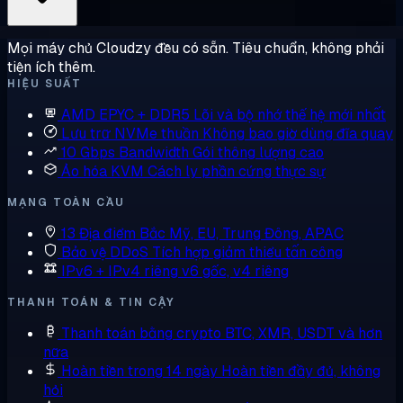
Mọi máy chủ Cloudzy đều có sẵn. Tiêu chuẩn, không phải
tiện ích thêm.
HIỆU SUẤT
AMD EPYC + DDR5
Lõi và bộ nhớ thế hệ mới nhất
Lưu trữ NVMe thuần
Không bao giờ dùng đĩa quay
10 Gbps Bandwidth
Gói thông lượng cao
Ảo hóa KVM
Cách ly phần cứng thực sự
MẠNG TOÀN CẦU
13 Địa điểm
Bắc Mỹ, EU, Trung Đông, APAC
Bảo vệ DDoS
Tích hợp giảm thiểu tấn công
IPv6 + IPv4 riêng
v6 gốc, v4 riêng
THANH TOÁN & TIN CẬY
Thanh toán bằng crypto
BTC, XMR, USDT và hơn
nữa
Hoàn tiền trong 14 ngày
Hoàn tiền đầy đủ, không
hỏi