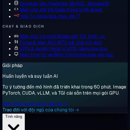
Cơ sở dữ liệu
Postgres, MySQL, MongoDB
Máy chủ mã
VS Code trong trình duyệt
n8n
Tự động hóa chạy 24/7
CHẠY & GIAO DỊCH
Máy chủ trò chơi
Minecraft, CS, ARK, v.v.
Forex & giao dịch
MT5 sát nhà môi giới
VPN & quyền riêng tư
VPN riêng của bạn
Máy trạm từ xa
Máy tính không bao giờ ngủ
Giải pháp
Huấn luyện và suy luận AI
Từ ý tưởng đến mô hình đã triển khai trong 60 phút. Image
PyTorch, CUDA, vLLM, và TGI cài sẵn trên mọi gói GPU.
Xem khối lượng công việc AI →
Trao đổi với đội ngũ của chúng tôi →
Tính năng