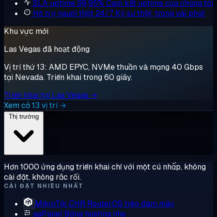
SLA uptime 99,95%
Cam kết uptime của chúng tôi
Hỗ trợ người thật 24/7
Kỹ sư thật, trong vài phút
Khu vực mới
Las Vegas đã hoạt động
Vị trí thứ 13: AMD EPYC, NVMe thuần và mạng 40 Gbps
tại Nevada. Triển khai trong 60 giây.
Triển khai tại Las Vegas →
Xem cả 13 vị trí →
Thị trường
Hơn 1000 ứng dụng triển khai chỉ với một cú nhấp, không
cài đặt, không rắc rối.
CÀI ĐẶT NHIỀU NHẤT
MikroTik CHR
RouterOS trên đám mây
aaPanel
Bảng hosting nhẹ