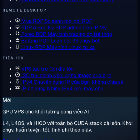
REMOTE DESKTOP
Mua RDP
So sánh mọi gói RDP
RDP ở Hoa Kỳ
RDP admin trên IP Mỹ
Forex RDP
Máy tính trading độ trễ thấp
Botting RDP
Luôn bật để chạy bot
Linux RDP
Máy tính Linux, từ xa
TIỆN ÍCH
VPS lưu trữ
Gói đĩa lớn
ISO tùy chỉnh
Khởi động image của bạn
IPv4 Chuyên dụng
IP của bạn, không chia sẻ
IP bổ sung
Nhiều IPv4 mỗi máy chủ
Mới
GPU VPS cho khối lượng công việc AI
L4, L40S, và H100 với toàn bộ CUDA stack cài sẵn. Khởi
chạy, huấn luyện, tắt, tính phí theo giây.