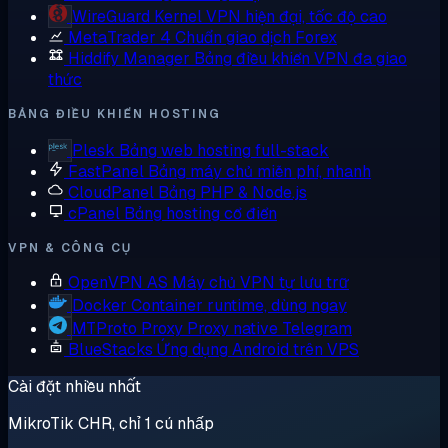
WireGuard
Kernel VPN hiện đại, tốc độ cao
MetaTrader 4
Chuẩn giao dịch Forex
Hiddify Manager
Bảng điều khiển VPN đa giao
thức
BẢNG ĐIỀU KHIỂN HOSTING
Plesk
Bảng web hosting full-stack
FastPanel
Bảng máy chủ miễn phí, nhanh
CloudPanel
Bảng PHP & Node.js
cPanel
Bảng hosting cổ điển
VPN & CÔNG CỤ
OpenVPN AS
Máy chủ VPN tự lưu trữ
Docker
Container runtime, dùng ngay
MTProto Proxy
Proxy native Telegram
BlueStacks
Ứng dụng Android trên VPS
Cài đặt nhiều nhất
MikroTik CHR, chỉ 1 cú nhấp