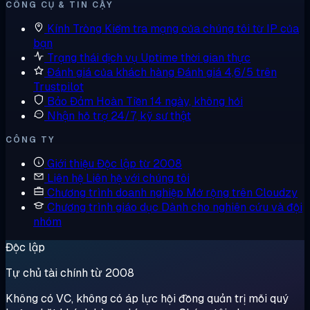
CÔNG CỤ & TIN CẬY
Kính Tròng
Kiểm tra mạng của chúng tôi từ IP của
bạn
Trạng thái dịch vụ
Uptime thời gian thực
Đánh giá của khách hàng
Đánh giá 4,6/5 trên
Trustpilot
Bảo Đảm Hoàn Tiền
14 ngày, không hỏi
Nhận hỗ trợ
24/7, kỹ sư thật
CÔNG TY
Giới thiệu
Độc lập từ 2008
Liên hệ
Liên hệ với chúng tôi
Chương trình doanh nghiệp
Mở rộng trên Cloudzy
Chương trình giáo dục
Dành cho nghiên cứu và đội
nhóm
Độc lập
Tự chủ tài chính từ 2008
Không có VC, không có áp lực hội đồng quản trị mỗi quý