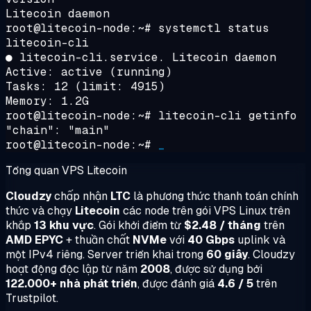
Litecoin daemon
root@litecoin-node:~#
systemctl status
litecoin-cli
● litecoin-cli.service. Litecoin daemon
Active: active (running)
Tasks: 12 (limit: 4915)
Memory: 1.2G
root@litecoin-node:~#
litecoin-cli getinfo
"chain": "main"
root@litecoin-node:~#
_
Tổng quan VPS Litecoin
Cloudzy
chấp nhận
LTC
là phương thức thanh toán chính
thức và chạy
Litecoin
các node trên gói VPS Linux trên
khắp
13 khu vực
. Gói khởi điểm từ
$2.48 / tháng
trên
AMD EPYC
+ thuần chất
NVMe
với
40 Gbps
uplink và
một IPv4 riêng. Server triển khai trong
60 giây
. Cloudzy
hoạt động độc lập từ năm
2008
, được sử dụng bởi
122.000+ nhà phát triển
, được đánh giá
4.6 / 5
trên
Trustpilot.