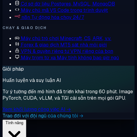
Cơ sở dữ liệu
Postgres, MySQL, MongoDB
Máy chủ mã
VS Code trong trình duyệt
n8n
Tự động hóa chạy 24/7
CHẠY & GIAO DỊCH
Máy chủ trò chơi
Minecraft, CS, ARK, v.v.
Forex & giao dịch
MT5 sát nhà môi giới
VPN & quyền riêng tư
VPN riêng của bạn
Máy trạm từ xa
Máy tính không bao giờ ngủ
Giải pháp
Huấn luyện và suy luận AI
Từ ý tưởng đến mô hình đã triển khai trong 60 phút. Image
PyTorch, CUDA, vLLM, và TGI cài sẵn trên mọi gói GPU.
Xem khối lượng công việc AI →
Trao đổi với đội ngũ của chúng tôi →
Tính năng