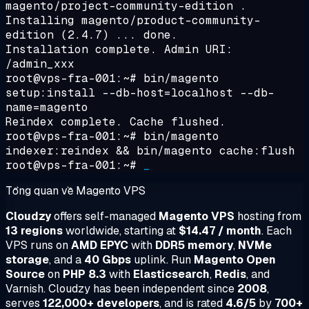
magento/project-community-edition .
Installing magento/product-community-
edition (2.4.7) ... done.
Installation complete. Admin URI:
/admin_xxx
root@vps-fra-001:~#
bin/magento
setup:install --db-host=localhost --db-
name=magento
Reindex complete. Cache flushed.
root@vps-fra-001:~#
bin/magento
indexer:reindex && bin/magento cache:flush
root@vps-fra-001:~#
_
Tổng quan về Magento VPS
Cloudzy
offers self-managed
Magento VPS
hosting from
13 regions
worldwide, starting at
$14.47 / month
. Each
VPS runs on
AMD EPYC
with
DDR5 memory
,
NVMe
storage
, and a
40 Gbps
uplink. Run
Magento Open
Source
on
PHP 8.3
with
Elasticsearch
,
Redis
, and
Varnish. Cloudzy has been independent since
2008
,
serves
122,000+ developers
, and is rated
4.6/5
by
700+