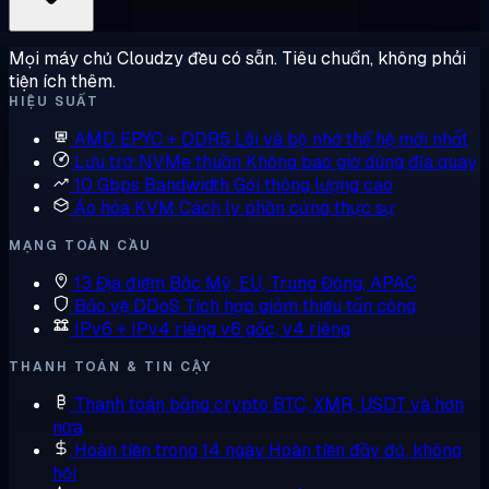
Mọi máy chủ Cloudzy đều có sẵn. Tiêu chuẩn, không phải
tiện ích thêm.
HIỆU SUẤT
AMD EPYC + DDR5
Lõi và bộ nhớ thế hệ mới nhất
Lưu trữ NVMe thuần
Không bao giờ dùng đĩa quay
10 Gbps Bandwidth
Gói thông lượng cao
Ảo hóa KVM
Cách ly phần cứng thực sự
MẠNG TOÀN CẦU
13 Địa điểm
Bắc Mỹ, EU, Trung Đông, APAC
Bảo vệ DDoS
Tích hợp giảm thiểu tấn công
IPv6 + IPv4 riêng
v6 gốc, v4 riêng
THANH TOÁN & TIN CẬY
Thanh toán bằng crypto
BTC, XMR, USDT và hơn
nữa
Hoàn tiền trong 14 ngày
Hoàn tiền đầy đủ, không
hỏi