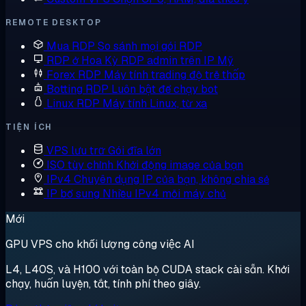
REMOTE DESKTOP
Mua RDP
So sánh mọi gói RDP
RDP ở Hoa Kỳ
RDP admin trên IP Mỹ
Forex RDP
Máy tính trading độ trễ thấp
Botting RDP
Luôn bật để chạy bot
Linux RDP
Máy tính Linux, từ xa
TIỆN ÍCH
VPS lưu trữ
Gói đĩa lớn
ISO tùy chỉnh
Khởi động image của bạn
IPv4 Chuyên dụng
IP của bạn, không chia sẻ
IP bổ sung
Nhiều IPv4 mỗi máy chủ
Mới
GPU VPS cho khối lượng công việc AI
L4, L40S, và H100 với toàn bộ CUDA stack cài sẵn. Khởi
chạy, huấn luyện, tắt, tính phí theo giây.