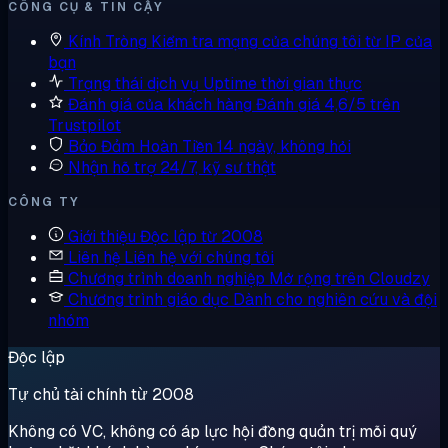
CÔNG CỤ & TIN CẬY
Kính Tròng
Kiểm tra mạng của chúng tôi từ IP của
bạn
Trạng thái dịch vụ
Uptime thời gian thực
Đánh giá của khách hàng
Đánh giá 4,6/5 trên
Trustpilot
Bảo Đảm Hoàn Tiền
14 ngày, không hỏi
Nhận hỗ trợ
24/7, kỹ sư thật
CÔNG TY
Giới thiệu
Độc lập từ 2008
Liên hệ
Liên hệ với chúng tôi
Chương trình doanh nghiệp
Mở rộng trên Cloudzy
Chương trình giáo dục
Dành cho nghiên cứu và đội
nhóm
Độc lập
Tự chủ tài chính từ 2008
Không có VC, không có áp lực hội đồng quản trị mỗi quý