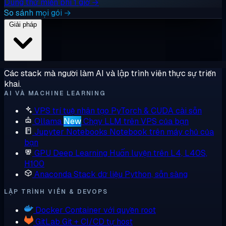
Dùng thử miễn phí 1 giờ →
So sánh mọi gói →
Giải pháp
Các stack mà người làm AI và lập trình viên thực sự triển
khai.
AI VÀ MACHINE LEARNING
VPS trí tuệ nhân tạo
PyTorch & CUDA cài sẵn
Ollama
New
Chạy LLM trên VPS của bạn
Jupyter Notebooks
Notebook trên máy chủ của
bạn
GPU Deep Learning
Huấn luyện trên L4, L40S,
H100
Anaconda
Stack dữ liệu Python, sẵn sàng
LẬP TRÌNH VIÊN & DEVOPS
Docker
Container với quyền root
GitLab
Git + CI/CD tự host