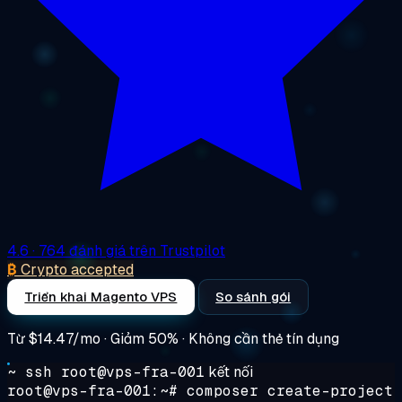
4.6
· 764 đánh giá trên Trustpilot
₿
Crypto accepted
Triển khai Magento VPS
So sánh gói
Từ
$14.47/mo
· Giảm 50% · Không cần thẻ tín dụng
~ ssh root@vps-fra-001
kết nối
root@vps-fra-001:~#
composer create-project