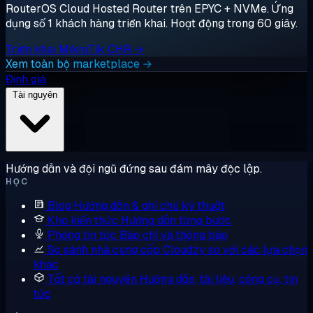
RouterOS Cloud Hosted Router trên EPYC + NVMe. Ứng
dụng số 1 khách hàng triển khai. Hoạt động trong 60 giây.
Triển khai MikroTik CHR →
Xem toàn bộ marketplace →
Định giá
Tài nguyên
Hướng dẫn và đội ngũ đứng sau đám mây độc lập.
HỌC
Blog
Hướng dẫn & ghi chú kỹ thuật
Kho kiến thức
Hướng dẫn từng bước
Phòng tin tức
Báo chí và thông báo
So sánh nhà cung cấp
Cloudzy so với các lựa chọn
khác
Tất cả tài nguyên
Hướng dẫn, tài liệu, công cụ, tin
tức