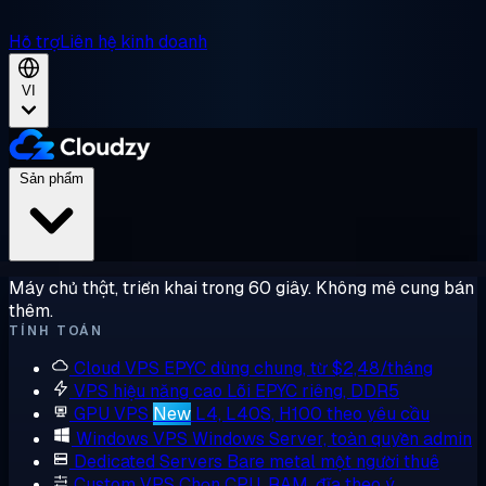
Hỗ trợ
Liên hệ kinh doanh
VI
Sản phẩm
Máy chủ thật, triển khai trong 60 giây. Không mê cung bán
thêm.
TÍNH TOÁN
Cloud VPS
EPYC dùng chung, từ $2,48/tháng
VPS hiệu năng cao
Lõi EPYC riêng, DDR5
GPU VPS
New
L4, L40S, H100 theo yêu cầu
Windows VPS
Windows Server, toàn quyền admin
Dedicated Servers
Bare metal một người thuê
Custom VPS
Chọn CPU, RAM, đĩa theo ý