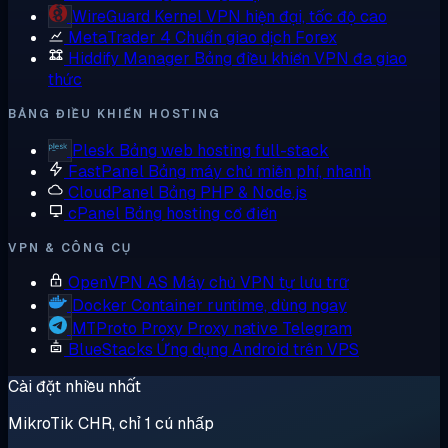
WireGuard
Kernel VPN hiện đại, tốc độ cao
MetaTrader 4
Chuẩn giao dịch Forex
Hiddify Manager
Bảng điều khiển VPN đa giao
thức
BẢNG ĐIỀU KHIỂN HOSTING
Plesk
Bảng web hosting full-stack
FastPanel
Bảng máy chủ miễn phí, nhanh
CloudPanel
Bảng PHP & Node.js
cPanel
Bảng hosting cổ điển
VPN & CÔNG CỤ
OpenVPN AS
Máy chủ VPN tự lưu trữ
Docker
Container runtime, dùng ngay
MTProto Proxy
Proxy native Telegram
BlueStacks
Ứng dụng Android trên VPS
Cài đặt nhiều nhất
MikroTik CHR, chỉ 1 cú nhấp