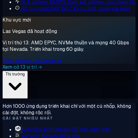
SLA uptime 99,95%
Cam kết uptime của chúng tôi
Hỗ trợ người thật 24/7
Kỹ sư thật, trong vài phút
Khu vực mới
Las Vegas đã hoạt động
Vị trí thứ 13: AMD EPYC, NVMe thuần và mạng 40 Gbps
tại Nevada. Triển khai trong 60 giây.
Triển khai tại Las Vegas →
Xem cả 13 vị trí →
Thị trường
Hơn 1000 ứng dụng triển khai chỉ với một cú nhấp, không
cài đặt, không rắc rối.
CÀI ĐẶT NHIỀU NHẤT
MikroTik CHR
RouterOS trên đám mây
aaPanel
Bảng hosting nhẹ